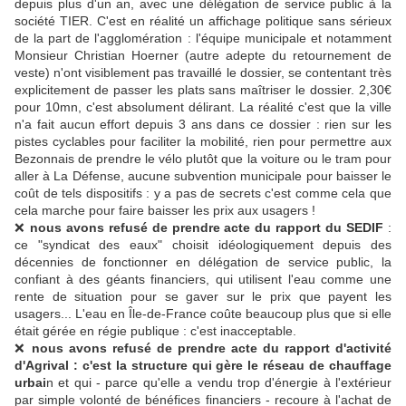
depuis plus d'un an, avec une délégation de service public à la
société TIER. C'est en réalité un affichage politique sans sérieux
de la part de l'agglomération : l'équipe municipale et notamment
Monsieur Christian Hoerner (autre adepte du retournement de
veste) n'ont visiblement pas travaillé le dossier, se contentant très
explicitement de passer les plats sans maîtriser le dossier. 2,30€
pour 10mn, c'est absolument délirant. La réalité c'est que la ville
n'a fait aucun effort depuis 3 ans dans ce dossier : rien sur les
pistes cyclables pour faciliter la mobilité, rien pour permettre aux
Bezonnais de prendre le vélo plutôt que la voiture ou le tram pour
aller à La Défense, aucune subvention municipale pour baisser le
coût de tels dispositifs : y a pas de secrets c'est comme cela que
cela marche pour faire baisser les prix aux usagers !
❌
nous avons refusé de prendre acte du rapport du SEDIF
:
ce "syndicat des eaux" choisit idéologiquement depuis des
décennies de fonctionner en délégation de service public, la
confiant à des géants financiers, qui utilisent l'eau comme une
rente de situation pour se gaver sur le prix que payent les
usagers... L'eau en Île-de-France coûte beaucoup plus que si elle
était gérée en régie publique : c'est inacceptable.
❌
nous avons refusé de prendre acte du rapport d'activité
d'Agrival
: c'est la structure qui gère le réseau de chauffage
urbai
n et qui - parce qu'elle a vendu trop d'énergie à l'extérieur
par simple volonté de bénéfices financiers - recoure à l'achat de