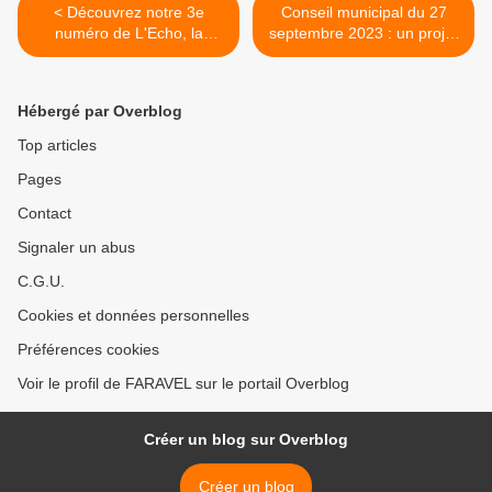
< Découvrez notre 3e
Conseil municipal du 27
numéro de L'Echo, la
septembre 2023 : un projet
gazette bezonnaise qui
de santé vide ! >
réplique... l'antidote au bilan
de mandat mensonger de
Hébergé par Overblog
Mme Menhaouara
Top articles
Pages
Contact
Signaler un abus
C.G.U.
Cookies et données personnelles
Préférences cookies
Voir le profil de FARAVEL sur le portail Overblog
Créer un blog sur Overblog
Créer un blog