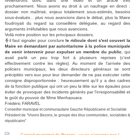
reviendrons donc dans une vidéo et un article très
prochainement. Nous avons eu droit à un naufrage en direct :
dossier non maîtrisé, enjeux totalement sous-estimés, besoins
sous-évalués... plus nous avancions dans le débat, plus la Maire
foudroyait du regard sa conseillère déléguée, au regard des
arguments irréfutables que nous avancions.
Voilà notre position sur les principaux dossiers.
👮il faut signaler pour conclure
le ridicule dont s'est couvert la
Maire en demandant par autoritarisme à la police municipale
de venir intervenir pour expulser un membre du public
, qui
avait parlé un peu trop fort à plusieurs reprises (c'est
effectivement contre les règles). Au moment de l'arrivée des
policiers municipaux, les deux directeurs généraux se sont
précipités vers eux pour leur demander de ne pas exécuter cette
consigne disproportionnée : heureusement qu'il y a des cadres
de la fonction publique qui ont un peu la tête sur les épaules pour
éviter de provoquer des incidents générés par l'irresponsabilité et
le goût du pouvoir de Mme Menhaouara.
Frédéric FARAVEL
Conseiller municipal et communautaire Gauche Républicaine et Socialiste
Président de "Vivons Bezons, le groupe des élus communistes, socialistes &
républicains"