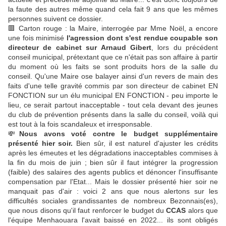
la faute des autres même quand cela fait 9 ans que les mêmes
personnes suivent ce dossier.
🟥 Carton rouge : la Maire, interrogée par Mme Noël, a encore
une fois minimisé
l'agression dont s'est rendue coupable son
directeur de cabinet sur Arnaud Gibert
, lors du précédent
conseil municipal, prétextant que ce n'était pas son affaire à partir
du moment où les faits se sont produits hors de la salle du
conseil. Qu'une Maire ose balayer ainsi d'un revers de main des
faits d'une telle gravité commis par son directeur de cabinet EN
FONCTION sur un élu municipal EN FONCTION - peu importe le
lieu, ce serait partout inacceptable - tout cela devant des jeunes
du club de prévention présents dans la salle du conseil, voilà qui
est tout à la fois scandaleux et irresponsable.
💸
Nous avons voté contre le budget supplémentaire
présenté hier soir.
Bien sûr, il est naturel d'ajuster les crédits
après les émeutes et les dégradations inacceptables commises à
la fin du mois de juin ; bien sûr il faut intégrer la progression
(faible) des salaires des agents publics et dénoncer l'insuffisante
compensation par l'Etat... Mais le dossier présenté hier soir ne
manquait pas d'air : voici 2 ans que nous alertons sur les
difficultés sociales grandissantes de nombreux Bezonnais(es),
que nous disons qu'il faut renforcer le budget du
CCAS
alors que
l'équipe Menhaouara l'avait baissé en 2022... ils sont obligés