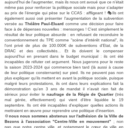
aujourd'hui de l'augmenter, mais ils nous ont avoué que ce n'était
même pas pour renforcer la politique sociale mais pour s'adapter
au prix de l'énergie qui pèse sur le CCAS : affligeant ! 🎭Ils ont
également aussi osé présenter l'augmentation de la subvention
versée au
Théâtre Paul-Eluard
comme une décision pour faire
face à de dépenses nouvelles : mensonges ! C'est simplement le
résultat de leur politique absurde : en refusant de reconduire le
conventionnement du TPE comme "scène d'intérêt national", ils
l'ont privé de plus de 100.000€ de subventions d'Etat, de la
DRAC et des collectivités... Et ils doivent le compenser
aujourd'hui en prenant dans le budget municipal : ils ont été
incapables de réfuter cet argument. Nous jugerons pour le reste
la saison 2023-2024 qui commence bien tard (là aussi à cause
de leur politique consternante) sur pied. Ils ne peuvent pas non
plus expliquer qu'ils mettent en avant la politique sociale, puisque
malgré leurs protestations, ils ont dans leurs explications fait la
démonstration qu'en 3 ans de mandat il n'avait rien fait de
sérieux pour éviter le
naufrage de la Régie de Quartier
(très
mal gérée, effectivement) qui vient d'être liquidée le 19
septembre. Ils ont été incapables d'expliquer quelles actions ils
mettraient en œuvre pour reprendre une politique d'insertion.
💢
nous nous sommes abstenus sur l'adhésion de la Ville de
Bezons à l'association "Centre-Ville en mouvement"
; non
pas que notre centre ville, et notamment le cœur de ville en