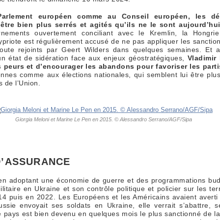
Parlement européen comme au Conseil européen, les dé
être bien plus serrés et agités qu’ils ne le sont aujourd’hu
ements ouvertement conciliant avec le Kremlin, la Hongrie
priote est régulièrement accusé de ne pas appliquer les sanction
doute rejoints par Geert Wilders dans quelques semaines. Et 
n état de sidération face aux enjeux géostratégiques,
Vladimir
es peurs et d’encourager les abandons pour favoriser les par
ennes comme aux élections nationales, qui semblent lui être plu
s de l’Union.
Giorgia Meloni et Marine Le Pen en 2015. © Alessandro Serrano/AGF/Sipa
D’ASSURANCE
 en adoptant une économie de guerre et des programmations budg
litaire en Ukraine et son contrôle politique et policier sur les terr
14 puis en 2022. Les Européens et les Américains avaient avert
ssie envoyait ses soldats en Ukraine, elle verrait s’abattre,
 pays est bien devenu en quelques mois le plus sanctionné de l