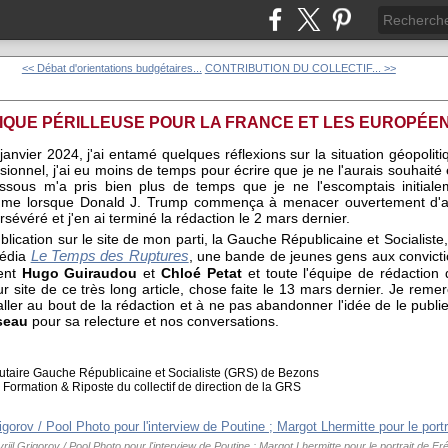
<< Débat d'orientations budgétaires...
CONTRIBUTION DU COLLECTIF... >>
TIQUE PÉRILLEUSE POUR LA FRANCE ET LES EUROPÉE
janvier 2024, j'ai entamé quelques réflexions sur la situation géopol
onnel, j'ai eu moins de temps pour écrire que je ne l'aurais souhaité et
sous m'a pris bien plus de temps que je ne l'escomptais initialemen
omme lorsque Donald J. Trump commença à menacer ouvertement d'aba
rsévéré et j'en ai terminé la rédaction le 2 mars dernier.
lication sur le site de mon parti, la Gauche Républicaine et Socialiste,
Le Temps des Ruptures
média
, une bande de jeunes gens aux conviction
ment
Hugo Guiraudou
et
Chloé Petat
et toute l'équipe de rédaction 
ur site de ce très long article, chose faite le 13 mars dernier. Je rem
ler au bout de la rédaction et à ne pas abandonner l'idée de le publi
seau
pour sa relecture et nos conversations.
utaire Gauche Républicaine et Socialiste (GRS) de Bezons
 Formation & Riposte du collectif de direction de la GRS
iil Grigorov / Pool Photo pour l'interview de Poutine ; Margot Lhermitte pour le portrait de Fr