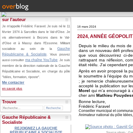
sur l'auteur
Je m'appelle Frédéric Faravel. Je suis né le 11
16 mars 2024
février 1974 à Sarcelles dans le Val-d'Oise.
Je
2024, ANNÉE GÉOPOLI
vis alternativement à Bezons dans le Val-
d'Oise et à Massy dans l'Essonne. Militant
Depuis le milieu du mois de 
Gauche
socialiste au sein de la
dans un nouveau défi professi
Républicaine & Socialiste
. Vous pouvez
que vous découvrirez ci-des
rattrapant ma réflexion, c
ma chaîne YouTube
aussi consulter
. Je suis
était réélu. J'ai cependant pe
membre de la direction nationale de la Gauche
Après en avoir proposé la pub
Républicaine et Socialiste, en charge du pôle
le soumettre à l'équipe du 
"Idées, formation, riposte".
; je remercie chaleureuse
Me contacter
accepté la publication sur le
en savoir plus
Morel
qui m'a encouragé à al
cher ami
Mathieu Pouydes
Bonne lecture,
Trouve
Frédéric Faravel
Conseiller municipal et communa
Animateur national du pôle Idées,
Gauche Républicaine &
Socialiste
REJOIGNEZ LA GAUCHE
RÉPUBLICAINE & SOCIALISTE
Source photo : Gavr