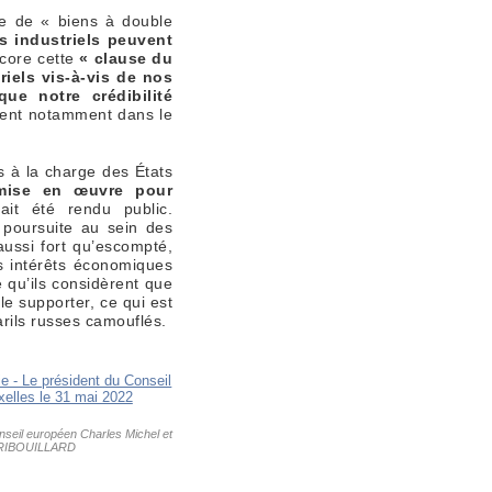
sie de « biens à double
es industriels peuvent
core cette
« clause du
triels vis-à-vis de nos
ue notre crédibilité
tent notamment dans le
s à la charge des États
 mise en œuvre pour
ait été rendu public.
 poursuite au sein des
aussi fort qu’escompté,
es intérêts économiques
 qu’ils considèrent que
le supporter, ce qui est
arils russes camouflés.
nseil européen Charles Michel et
o TRIBOUILLARD