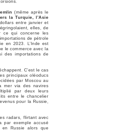
orsions.
remlin
(même après le
rs la Turquie, l’Asie
ollars entre janvier et
gringolaient, elles, de
r ce qui concerne les
 importations de pétrole
ie en 2023. L’Inde est
ue le commerce avec la
si des importations de
 échappent. C’est le cas
 les principaux oléoducs
décidées par Moscou au
la mer via des navires
tiplié par deux leurs
its entre le chancelier
revenus pour la Russie,
s radars, flirtant avec
 par exemple accusé
s en Russie alors que