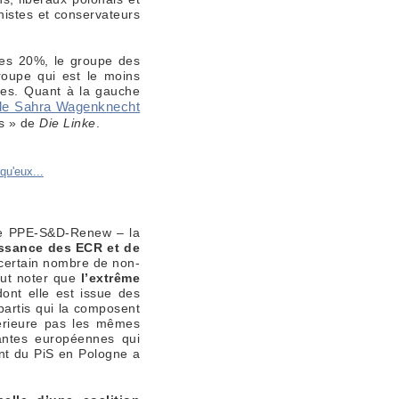
istes et conservateurs
des 20%, le groupe des
groupe qui est le moins
tes. Quant à la gauche
 de Sahra Wagenknecht
is » de
Die Linke
.
ade PPE-S&D-Renew – la
issance des ECR et de
 certain nombre de non-
aut noter que
l’extrême
ont elle est issue des
partis qui la composent
térieure pas les mêmes
eantes européennes qui
ent du PiS en Pologne a