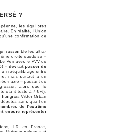
ERSÉ ?
opéenne, les équilibres
re. En réalité, l’Union
 qu’une confirmation de
ui rassemble les ultra-
trême droite suédoise –
e Le Pen avec le PVV de
D) –
devrait passer de
 un rééquilibrage entre
tre, mais surtout à un
e néo-nazie – passant de
gresser, alors que le
e étant testé à 7-8%).
re hongrois Viktor Orban
odéputés sans que l’on
membres de l’extrême
nt encore représenter
hiens, LR en France,
ns, libéraux polonais et