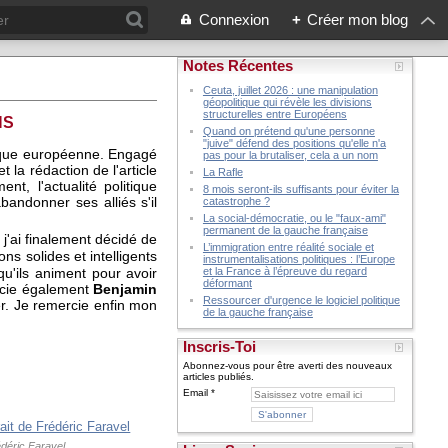
Connexion
+
Créer mon blog
Notes Récentes
Ceuta, juillet 2026 : une manipulation
géopolitique qui révèle les divisions
structurelles entre Européens
NS
Quand on prétend qu'une personne
"juive" défend des positions qu'elle n'a
itique européenne. Engagé
pas pour la brutaliser, cela a un nom
 la rédaction de l'article
La Rafle
t, l'actualité politique
8 mois seront-ils suffisants pour éviter la
ndonner ses alliés s'il
catastrophe ?
La social-démocratie, ou le "faux-ami"
permanent de la gauche française
 j'ai finalement décidé de
L’immigration entre réalité sociale et
s solides et intelligents
instrumentalisations politiques : l’Europe
qu'ils animent pour avoir
et la France à l’épreuve du regard
déformant
ercie également
Benjamin
Ressourcer d'urgence le logiciel politique
er. Je remercie enfin mon
de la gauche française
Inscris-Toi
Abonnez-vous pour être averti des nouveaux
articles publiés.
Email
édéric Faravel