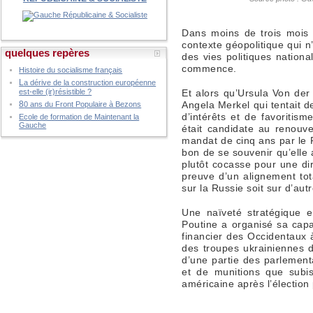
Dans moins de trois mois 
contexte géopolitique qui 
quelques repères
des vies politiques nation
commence.
Histoire du socialisme français
L
a dérive de la construction européenne
Et alors qu’Ursula Von de
est-elle (ir)résistible ?
Angela Merkel qui tentait 
8
0 ans du Front Populaire à Bezons
d’intérêts et de favoritis
Ecole de formation de Maintenant la
Gauche
était candidate au renouv
mandat de cinq ans par le P
bon de se souvenir qu’elle
plutôt cocasse pour une dir
preuve d’un alignement tota
sur la Russie soit sur d’aut
Une naïveté stratégique e
Poutine a organisé sa capa
financier des Occidentaux 
des troupes ukrainiennes d
d’une partie des parlement
et de munitions que subis
américaine après l’électio