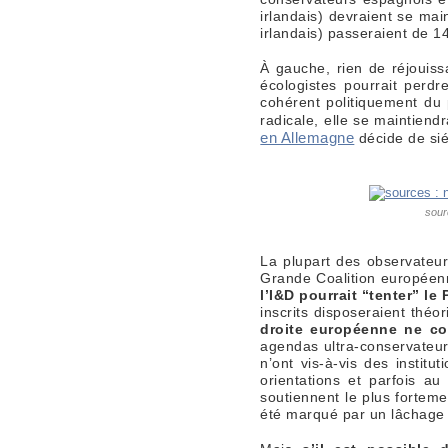
irlandais) devraient se ma
irlandais) passeraient de 1
À gauche, rien de réjouiss
écologistes pourrait perdr
cohérent politiquement du
radicale, elle se maintien
en Allemagne
décide de si
sour
La plupart des observateu
Grande Coalition européenn
l’I&D pourrait “tenter” le
inscrits disposeraient thé
droite européenne ne co
agendas ultra-conservateurs
n’ont vis-à-vis des instit
orientations et parfois a
soutiennent le plus fortem
été marqué par un lâchage mi