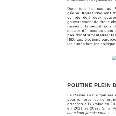
Dans tous les cas,
au 
géopolitiques risquent d’
compte déjà deux gouvern
gouvernement de droite chy
russes ; ils seront sans 
sociaux-démocrates dans u
pas d’instrumentaliser l
I&D
, aux élections europé
les autres familles politique
POUTINE PLEIN 
La Russie s’est organisée
pour renforcer son effort mi
arrachés à l’Ukraine en 20
en 2021 et 2022. Si la Ru
sanctions jamais vues
». Le