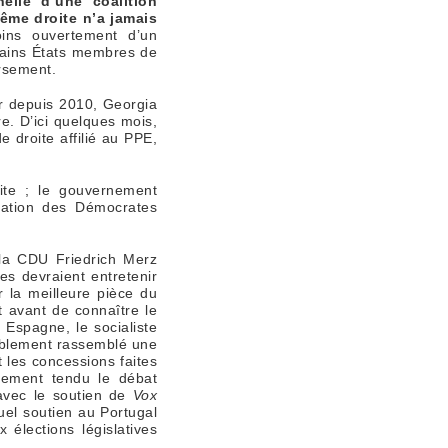
elle d’une coalition
rême droite n’a jamais
ins ouvertement d’un
tains États membres de
ersement.
er depuis 2010, Georgia
re. D’ici quelques mois,
 droite affilié au PPE,
ite ; le gouvernement
ipation des Démocrates
 la CDU Friedrich Merz
es devraient entretenir
r la meilleure pièce du
t avant de connaître le
 Espagne, le socialiste
éniblement rassemblé une
t les concessions faites
iblement tendu le débat
’avec le soutien de
Vox
uel soutien au Portugal
 élections législatives