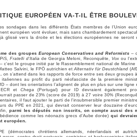
ITIQUE EUROPÉEN VA-T-IL ÊTRE BOULEV
t des sondages dans les différents États membres de l’Union eur
ement européen vont évoluer, mais sans chambardement spectaculai
à glissé vers la droite et les élections européennes ne seront
somme des groupes
European Conservatives and Reformists
– q
 PiS,
Fratelli d’Italia
de Georgia Meloni, Reconquête,
Vox
ou l’ex
– c’est le groupe initié par le Rassemblement national de Marin
atteo Salvini, le FPÖ autrichien et
Alternativ für Deustchland
(Af
…
on s’attend dans les rapports de force entre ses deux groupes à
italiennes au profit du parti néofasciste de la première minis
D – dont les orientations l’alignent de plus en plus sur une lign
 ECR et
Chega
(Portugal) pour ID devraient également pro
urrait passer de 23% (score de 2019) à 27 voire 30% (Reconquêt
taires, il faut ajouter le parti de l’insubmersible premier minist
eurs du PPE en 2021, qui devrait conserver leur douzaine d’eur
nfin,
parmi les députés non inscrits, on compte aussi des 
 obédience comme les néonazis grecs d’Aube dorée)
qui devraie
nt européen.
E (démocrates chrétiens allemands, néerlandais et autric
grecs, centre droit portugais, centristes et berlusconistes italie