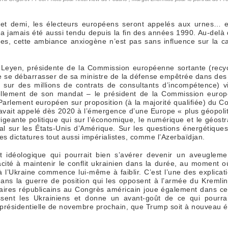
et demi, les électeurs européens seront appelés aux urnes… et
n’a jamais été aussi tendu depuis la fin des années 1990. Au-delà
ales, cette ambiance anxiogène n’est pas sans influence sur la 
r Leyen, présidente de la Commission européenne sortante (recy
de se débarrasser de sa ministre de la défense empêtrée dans des 
me sur des millions de contrats de consultants d’incompétence) v
ellement de son mandat – le président de la Commission euro
arlement européen sur proposition (à la majorité qualifiée) du Co
 avait appelé dès 2020 à l’émergence d’une Europe « plus géopolit
igeante politique qui sur l’économique, le numérique et le géostr
l sur les États-Unis d’Amérique. Sur les questions énergétiques, 
res dictatures tout aussi impérialistes, comme l’Azerbaïdjan.
t idéologique qui pourrait bien s’avérer devenir un aveugleme
cité à maintenir le conflit ukrainien dans la durée, au moment où
à l’Ukraine commence lui-même à faiblir. C’est l’une des explicat
ans la guerre de position qui les opposent à l’armée du Kremli
aires républicains au Congrès américain joue également dans ce
sent les Ukrainiens et donne un avant-goût de ce qui pourrait
n présidentielle de novembre prochain, que Trump soit à nouveau 