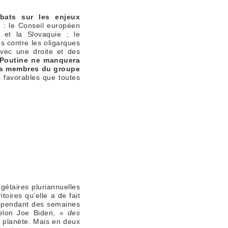
bats sur les enjeux
i
: le Conseil européen
 et la Slovaquie ; le
s contre les oligarques
avec une droite et des
 Poutine ne manquera
tis membres du groupe
s favorables que toutes
étaires pluriannuelles
itoires qu’elle a de fait
i pendant des semaines
 selon Joe Biden, «
des
a planète. Mais en deux