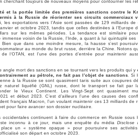
n cherchant toujours de nouveaux moyens pour contourner les rét
ité et la portée limitée des premières sanctions contre le K
ermis à la Russie de réorienter ses circuits commerciaux ve
, les exportations vers l’Asie sont passées de 129 milliards de d
anvier et octobre 2023, tandis que celles destinées à l’Europe dé
llars sur les mêmes périodes. La tendance est similaire pou
e immense voisin de la Russie, l’Inde, a quant à lui quintuplé ses
 Bien que dans une moindre mesure, la hausse s’est poursuiv
sommateur au monde du brut russe, derrière la Chine. Notons q
de l‘OTAN, est l’une des portes d’entrée pour maintenir aus
e angle mort des sanctions en se tournant vers les produits qui y
ontrairement au pétrole, ne fait pas l’objet de sanctions
. Si
péenne à la Russie se sont quasiment taris suite aux coupures 
z naturel liquéfié (GNL) russe, dont le transport se fait par 
nonder le Vieux Continent. Les Vingt-Sept ont quasiment mul
021 et début 2023. C’est d’ailleurs l’une des causes des confl
dent français Macron, l’un voulant maintenir ces 13 milliards de 
inet pour faire avancer son dossier nucléaire.
es occidentales continuent à faire du commerce en Russie sous le
 reste inconnu à ce jour, mais une enquête du média
Disclose
a
 place un « système opaque » pour poursuivre ses activité
 officialisé son départ en octobre 2023.