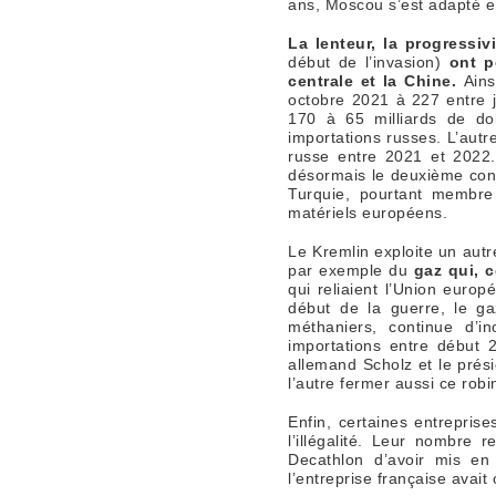
ans, Moscou s’est adapté e
La lenteur, la progressiv
début de l’invasion)
ont p
centrale et la Chine.
Ainsi
octobre 2021 à 227 entre j
170 à 65 milliards de do
importations russes. L’autr
russe entre 2021 et 2022.
désormais le deuxième con
Turquie, pourtant membre 
matériels européens.
Le Kremlin exploite un autr
par exemple du
gaz qui, c
qui reliaient l’Union euro
début de la guerre, le ga
méthaniers, continue d’i
importations entre début 2
allemand Scholz et le prési
l’autre fermer aussi ce rob
Enfin, certaines entrepris
l’illégalité. Leur nombre
Decathlon d’avoir mis en
l’entreprise française avait