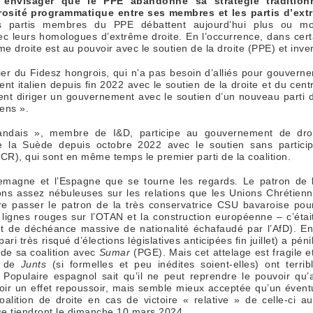
d’envisager que le PPE abandonne sa stratégie traditionn
orosité programmatique entre ses membres et les partis d’ext
ns partis membres du PPE débattent aujourd’hui plus ou mo
c leurs homologues d’extrême droite. En l’occurrence, dans cer
me droite est au pouvoir avec le soutien de la droite (PPE) et inv
lier du Fidesz hongrois, qui n’a pas besoin d’alliés pour gouvern
nt italien depuis fin 2022 avec le soutien de la droite et du cent
ent diriger un gouvernement avec le soutien d’un nouveau parti de
iens ».
landais », membre de I&D, participe au gouvernement de dro
ige la Suède depuis octobre 2022 avec le soutien sans partic
CR), qui sont en même temps le premier parti de la coalition.
Allemagne et l’Espagne que se tourne les regards. Le patron de
ns assez nébuleuses sur les relations que les Unions Chrétienn
ire passer le patron de la très conservatrice CSU bavaroise pou
 lignes rouges sur l’OTAN et la construction européenne – c’étai
et de déchéance massive de nationalité échafaudé par l’AfD). En
ri très risqué d’élections législatives anticipées fin juillet) a p
 de sa coalition avec
Sumar
(PGE). Mais cet attelage est fragile e
s de
Junts
(si formelles et peu inédites soient-elles) ont terr
ti Populaire espagnol sait qu’il ne peut reprendre le pouvoir qu
voir un effet repoussoir, mais semble mieux acceptée qu’un évent
lition de droite en cas de victoire « relative » de celle-ci aux
 se tiendront le dimanche 10 mars 2024.