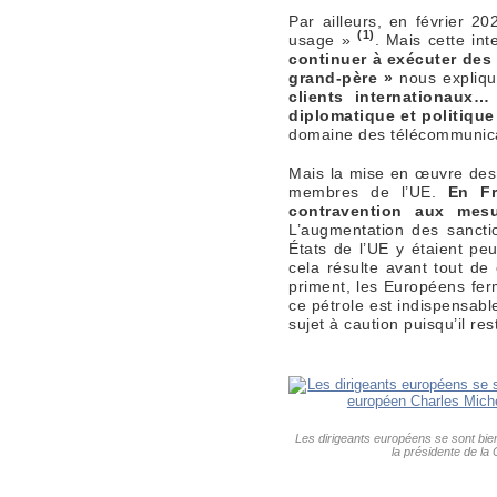
Par ailleurs, en février 2
(1)
usage »
. Mais cette int
continuer à exécuter des
grand-père »
nous expliq
clients internationaux…
diplomatique et politique
domaine des télécommunicati
Mais la mise en œuvre des 
membres de l’UE.
En Fr
contravention aux mes
L’augmentation des sancti
États de l’UE y étaient peu
cela résulte avant tout de
priment, les Européens fer
ce pétrole est indispensabl
sujet à caution puisqu’il r
Les dirigeants européens se sont bie
la présidente de l