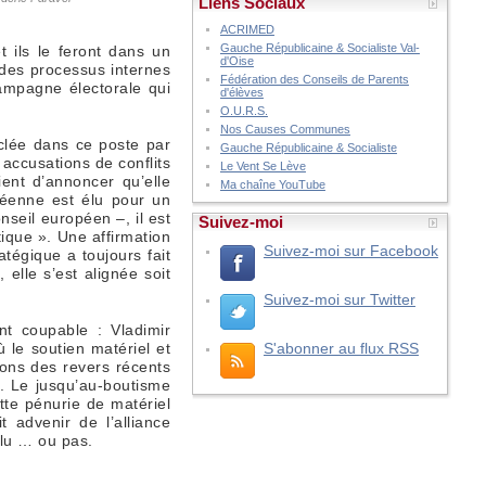
Liens Sociaux
ACRIMED
Gauche Républicaine & Socialiste Val-
 ils le feront dans un
d'Oise
 des processus internes
Fédération des Conseils de Parents
campagne électorale qui
d'élèves
O.U.R.S.
Nos Causes Communes
clée dans ce poste par
Gauche Républicaine & Socialiste
accusations de conflits
Le Vent Se Lève
ient d’annoncer qu’elle
Ma chaîne YouTube
péenne est élu pour un
nseil européen –, il est
Suivez-moi
ique ». Une affirmation
Suivez-moi sur Facebook
atégique a toujours fait
elle s’est alignée soit
Suivez-moi sur Twitter
nt coupable : Vladimir
 le soutien matériel et
S'abonner au flux RSS
ions des revers récents
n. Le jusqu’au-boutisme
tte pénurie de matériel
 advenir de l’alliance
élu … ou pas.