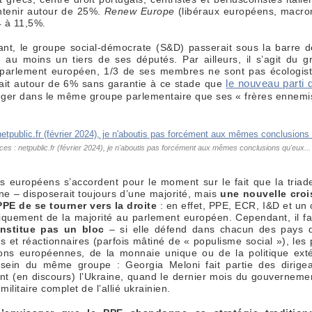
intenir autour de 25%.
Renew Europe
(libéraux européens, macron
4 à 11,5%.
ant, le groupe social-démocrate (S&D) passerait sous la barre 
e au moins un tiers de ses députés. Par ailleurs, il s’agit du 
 parlement européen, 1/3 de ses membres ne sont pas écologis
le nouveau parti
drait autour de 6% sans garantie à ce stade que
éger dans le même groupe parlementaire que ses « frères ennem
ces : netpublic.fr (février 2024), je n'aboutis pas forcément aux mêmes conclusions qu'eux...
rs européens s’accordent pour le moment sur le fait que la tri
e – disposerait toujours d’une majorité, mais
une nouvelle cro
 PPE de se tourner vers la droite
: en effet, PPE, ECR, I&D et un
oriquement de la majorité au parlement européen. Cependant, il f
nstitue pas un bloc
– si elle défend dans chacun des pays d
 et réactionnaires (parfois mâtiné de « populisme social »), les 
utions européennes, de la monnaie unique ou de la politique ex
u sein du même groupe : Georgia Meloni fait partie des dirig
ent (en discours) l’Ukraine, quand le dernier mois du gouvernem
litaire complet de l’allié ukrainien.