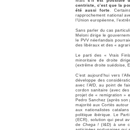
Mais
s’il est possible 
centriste, c’est que la p
été aussi forte
. Certai
rapprochement national ave
l’Union européenne, l’extrê
Sans parler du cas particu
Meloni dirige le gouverneme
le PVV néerlandais pourrai
des libéraux et des « agrar
Le parti des « Vrais Fin
minoritaire de droite dir
(extrême droite suédoise, E
C’est aujourd’hui vers l’
développe des considératio
avec l’AfD, au point de fa
cordon sanitaire (avec des
projet de « remigration » 
Pedro Sanchez (après son pa
majorité aux Cortès autour
aux nationalistes catalan
politique ibérique. Le Par
(ECR), solution qui peut a
de
Chega !
(I&D) à une coa
anticipées portugaises qui