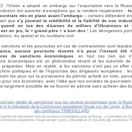
022, l’Union a adopté un embargo sur l’exportation vers la Rus
erdiction est assortie d’exceptions qui la rendent inopérantes :
l
 contrats mis en place avant l’embargo
– certains défendent en
uant que
s’y jouerait la crédibilité et la fiabilité de nos indus
 quand on tue des dizaines de milliers d’Ukrainiens et q
 est en jeu, le « grand-père » a bon dos
! Les dérogations por
ons, du spatial et du nucléaire civil.
sanctions et les poursuites en cas de contravention sont laissée
ance, aucune poursuite récente n’a pour l’instant été
ures de sanctions économiques
, en tout cas rien qui n’
ons économiques est un phénomène récent et les autorités de
 préparées. Mais en réalité, si les sanctions n’ont pas un effet 
 choix politiques et de l’hypocrisie des dirigeants européens : l
ment les yeux sur la provenance du pétrole acheté en Inde, parce
e pour nos économies, avec l’idée que nos sociétés ne pourraient 
este largement possible de se fournir en pétrole sans acheter des b
n gardés de sanctionner tous les secteurs économiques avec la Russie - Le président du Co
a Commission européenne Ursula von der Leyen, à Bruxelles le 31 mai 2022 afp.com/Kenz