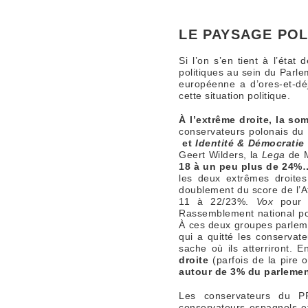
LE PAYSAGE POL
Si l’on s’en tient à l’éta
politiques au sein du Parl
européenne a d’ores-et-déj
cette situation politique.
À l’extrême droite, la 
conservateurs polonais du
et
Identité & Démocratie
Geert Wilders, la
Lega
de M
18 à un peu plus de 24%
les deux extrêmes droites 
doublement du score de l’Af
11 à 22/23%.
Vox
pour
Rassemblement national po
À ces deux groupes parlemen
qui a quitté les conservat
sache où ils atterriront. E
droite
(parfois de la pire
autour de 3% du parleme
Les conservateurs du PP
conservateurs espagnols et 