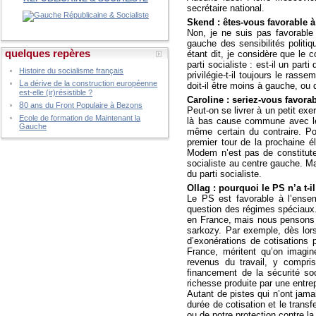
secrétaire national.
Skend : êtes-vous favorable à
Non, je ne suis pas favorable 
gauche des sensibilités politiq
quelques repères
étant dit, je considère que le 
parti socialiste : est-il un par
Histoire du socialisme français
privilégie-t-il toujours le rasse
L
a dérive de la construction européenne
doit-il être moins à gauche, ou
est-elle (ir)résistible ?
Caroline : seriez-vous favor
8
0 ans du Front Populaire à Bezons
Peut-on se livrer à un petit ex
Ecole de formation de Maintenant la
là bas cause commune avec le pa
Gauche
même certain du contraire. Po
premier tour de la prochaine él
Modem n’est pas de constituter
socialiste au centre gauche. Ma
du parti socialiste.
Ollag : pourquoi le PS n’a t-il
Le PS est favorable à l’ensem
question des régimes spéciaux.
en France, mais nous pensons qu
sarkozy. Par exemple, dès lors 
d’exonérations de cotisations p
France, méritent qu’on imagin
revenus du travail, y compris
financement de la sécurité soc
richesse produite par une entrep
Autant de pistes qui n’ont jama
durée de cotisation et le trans
ou de notre protection contre l