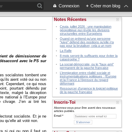
Connexion
+
Créer mon blog
Notes Récentes
Ceuta, juillet 2026 : une manipulation
géopolitique qui révèle les divisions
structurelles entre Européens
Quand on prétend qu'une personne
"juive" défend des positions qu'elle n'a
pas pour la brutaliser, cela a un nom
La Rafle
vient de démissionner de
8 mois seront-ils suffisants pour éviter la
catastrophe ?
 désaccord avec le PS sur
La social-démocratie, ou le "faux-ami"
permanent de la gauche française
L’immigration entre réalité sociale et
les socialistes tombent une
instrumentalisations politiques : l’Europe
qu’ils aient voté oui ou non
et la France à l’épreuve du regard
vant. Cependant, ce qui nous
déformant
oint, pourtant défendu par
Ressourcer d'urgence le logiciel politique
de la gauche française
 texte, malgré la déception
re national à l’Europe pour
clivage. J’en ai tiré les
Inscris-Toi
Abonnez-vous pour être averti des nouveaux
articles publiés.
ectorat socialiste. Et je ne
Email
ou qu’elle ait voté non.
ra si oui ou non il faut un