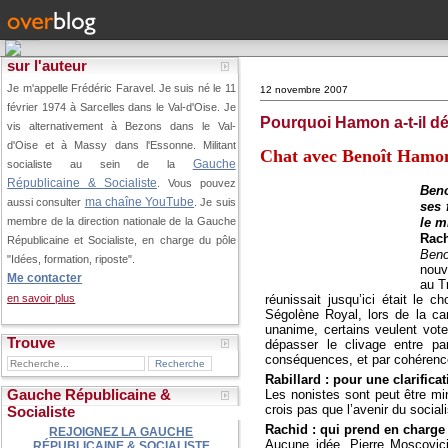
sur l'auteur
Je m'appelle Frédéric Faravel. Je suis né le 11
12 novembre 2007
février 1974 à Sarcelles dans le Val-d'Oise.
Je
Pourquoi Hamon a-t-il dé
vis alternativement à Bezons dans le Val-
d'Oise et à Massy dans l'Essonne. Militant
Chat avec Benoît Hamon
Gauche
socialiste au sein de la
Républicaine & Socialiste
. Vous pouvez
Beno
ma chaîne YouTube
aussi consulter
. Je suis
ses 
le m
membre de la direction nationale de la Gauche
Rach
Républicaine et Socialiste, en charge du pôle
Beno
"Idées, formation, riposte".
nouv
Me contacter
au T
réunissait jusqu’ici était le
en savoir plus
Ségolène Royal, lors de la cam
unanime, certains veulent vote
Trouve
dépasser le clivage entre pa
conséquences, et par cohérence
Rabillard : pour une clarifica
Gauche Républicaine &
Les nonistes sont peut être mino
crois pas que l’avenir du sociali
Socialiste
Rachid : qui prend en charg
REJOIGNEZ LA GAUCHE
Aucune idée. Pierre Moscovici, 
RÉPUBLICAINE & SOCIALISTE