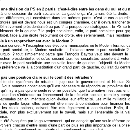
 une division du PS en 2 partis, c’est-à-dire entre les gens du oui et du
à une scission du parti socialiste. La gauche ça n’a jamais été la droite. 
ues différentes, qui coexistent dans les mêmes partis, c’est le cas aujourd’h
congrès qui est devant nous est un congrès charnière, car il devra trancher t
ti définitivement présidentialisé ou pas ? la perspective stratégique : le PS se
mblement de la gauche ? le projet socialiste, enfin, le parti socialiste pour gag
 doit-il, face à une droite résolument de droite, être sereinement, mais résolu
able à un rapprochement avec le Modem ?
ercice concret. A l’exception des élections municipales où le Modem fera ici
rti socialiste, le Modem souhaite-t-il l’alliance avec le parti socialiste ? 
urquoi ? tout simplement parce que François Bayrou veut être devant le c
ection présidentielle, et qu’au second tour, les socialistes appellent à voter
 avec le parti socialiste une nouvelle force de gauche. L’objectif du Mode
 préférence va à la constitution d’un grand parti de gauche, qui irait du cent
 pas une position claire sur le conflit des retraites ?
ble des systèmes de retraite. Il juge que le gouvernement et Nicolas Sa
 Nous sommes conscients qu’il est nécessaire de répondre au problème du fi
’il n’y a pas qu’une seule réforme possible, que l’alternative n’est pas entr
que l’on s’intéresse au financement de la sécurité sociale, retraite y compr
atronales par an, méritent qu’on évalue leur efficacité. Les mille milliards 
e de quelle façon elles peuvent être mise à contribution pour financer les
 les stock options, doivent être mis également à contribution. Enfin, il
iale, non plus exclusivement sur le travail, mais sur l’ensemble de la vale
rise.
is été évoquées par le gouvernement, qui ne conçoit qu’une seule réforme pos
fert vers chacun d’entre nous d’une part de plus en plus importante de la prise
a maladie (complémentaire retraite et complémentaire maladie).