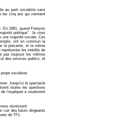
ile au parti socialiste sans
s les cinq ans qui viennent
iste. En 1981, quand François
ajorité politique". Je crois
ys une majorité sociale. Ces
d’emploi, ont en commun la
e la précarité, et la même
 représenter les intérêts de
nt pas toujours les mêmes
cul des services publics, et
rojet socialiste.
ner. Jusqu’ici le spectacle
isent toutes les questions
 de l’expliquer à seulement
 nous réunissent.
 cuir des futurs dirigeants
heures de TF1.