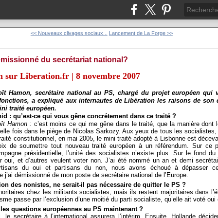
<< Nouveaux clivages sociaux...
Lancement de La Forge >>
missionné du secrétariat national?
 sur Liberation.fr | 8 novembre 2007
ît Hamon, secrétaire national au PS, chargé du projet européen qui 
fonctions, a expliqué aux internautes de Libération les raisons de son
ini traité européen.
id : qu’est-ce qui vous gêne concrétement dans ce traité ?
ît Hamon :
c’est moins ce qui me gêne dans le traité, que la manière dont 
elle fois dans le piège de Nicolas Sarkozy. Aux yeux de tous les socialistes, 
raité constitutionnel, en mai 2005, le mini traité adopté à Lisbonne est déce
 choix de soumettre tout nouveau traité européen à un référendum. Sur ce p
pagne présidentielle, l’unité des socialistes n’existe plus. Sur le fond du
r oui, et d’autres veulent voter non. J’ai été nommé un an et demi secrétai
rtisans du oui et partisans du non, nous avons échoué à dépasser ce 
 j’ai démissionné de mon poste de secrétaire national de l’Europe.
tion des nonistes, ne serait-il pas nécessaire de quitter le PS ?
ritaires chez les militants socialistes, mais ils restent majoritaires dans l’él
sme passe par l’exclusion d’une moitié du parti socialiste, qu’elle ait voté oui 
e les questions européennes au PS maintenant ?
le secrétaire à l’international assurera l’intérim. Ensuite, Hollande décide