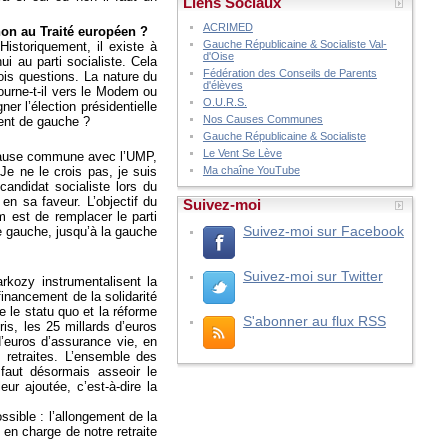
Liens Sociaux
ACRIMED
 non au Traité européen ?
Gauche Républicaine & Socialiste Val-
Historiquement, il existe à
d'Oise
ui au parti socialiste. Cela
Fédération des Conseils de Parents
rois questions. La nature du
d'élèves
 tourne-t-il vers le Modem ou
O.U.R.S.
ner l’élection présidentielle
Nos Causes Communes
ment de gauche ?
Gauche Républicaine & Socialiste
Le Vent Se Lève
, cause commune avec l’UMP,
Je ne le crois pas, je suis
Ma chaîne YouTube
andidat socialiste lors du
 en sa faveur. L’objectif du
Suivez-moi
m est de remplacer le parti
Suivez-moi sur Facebook
re gauche, jusqu’à la gauche
Suivez-moi sur Twitter
rkozy instrumentalisent la
nancement de la solidarité
e le statu quo et la réforme
S'abonner au flux RSS
is, les 25 millards d’euros
d’euros d’assurance vie, en
 retraites. L’ensemble des
 faut désormais asseoir le
ur ajoutée, c’est-à-dire la
sible : l’allongement de la
 en charge de notre retraite