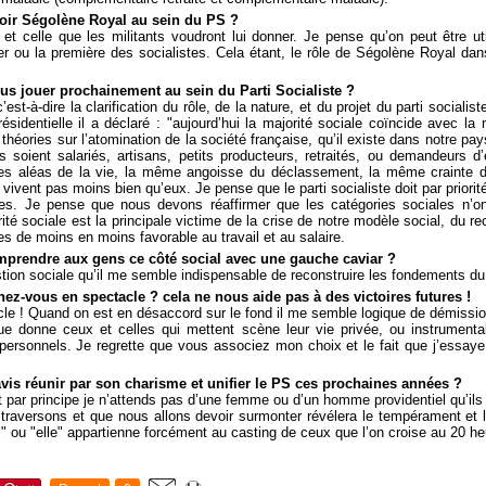
voir Ségolène Royal au sein du PS ?
e et celle que les militants voudront lui donner. Je pense qu’on peut être ut
er ou la première des socialistes. Cela étant, le rôle de Ségolène Royal dan
ous jouer prochainement au sein du Parti Socialiste ?
 c’est-à-dire la clarification du rôle, de la nature, et du projet du parti social
ésidentielle il a déclaré : "aujourd’hui la majorité sociale coïncide avec la m
 théories sur l’atomination de la société française, qu’il existe dans notre pa
soient salariés, artisans, petits producteurs, retraités, ou demandeurs 
des aléas de la vie, la même angoisse du déclassement, la même crainte d
ivent pas moins bien qu’eux. Je pense que le parti socialiste doit par priorité
 Je pense que nous devons réaffirmer que les catégories sociales n’o
rité sociale est la principale victime de la crise de notre modèle social, du re
es de moins en moins favorable au travail et au salaire.
prendre aux gens ce côté social avec une gauche caviar ?
tion sociale qu’il me semble indispensable de reconstruire les fondements du p
z-vous en spectacle ? cela ne nous aide pas à des victoires futures !
e ! Quand on est en désaccord sur le fond il me semble logique de démission
ue donne ceux et celles qui mettent scène leur vie privée, ou instrumental
s personnels. Je regrette que vous associez mon choix et le fait que j’essaye
 avis réunir par son charisme et unifier le PS ces prochaines années ?
t par principe je n’attends pas d’une femme ou d’un homme providentiel qu’ils
traversons et que nous allons devoir surmonter révélera le tempérament et le
’"il" ou "elle" appartienne forcément au casting de ceux que l’on croise au 20 