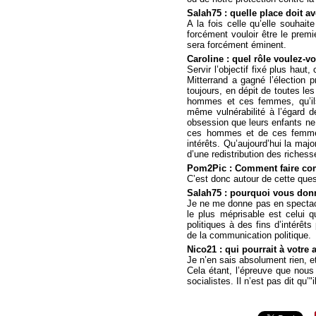
Salah75 : quelle place doit a
A la fois celle qu’elle souhait
forcément vouloir être le premi
sera forcément éminent.
Caroline : quel rôle voulez-v
Servir l’objectif fixé plus haut,
Mitterrand a gagné l’élection pr
toujours, en dépit de toutes les
hommes et ces femmes, qu’ils 
même vulnérabilité à l’égard 
obsession que leurs enfants ne v
ces hommes et de ces femmes.
intérêts. Qu’aujourd’hui la majo
d’une redistribution des richess
Pom2Pic : Comment faire com
C’est donc autour de cette ques
Salah75 : pourquoi vous donne
Je ne me donne pas en spectacl
le plus méprisable est celui q
politiques à des fins d’intérêt
de la communication politique.
Nico21 : qui pourrait à votre
Je n’en sais absolument rien, e
Cela étant, l’épreuve que nous 
socialistes. Il n’est pas dit qu