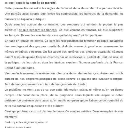
ce que j’appelle
la pensée de marché
.
Cette pensée fluctue selon les règles de l’offre et de la demande. Une pensée flexible.
Une pensée aussi souple que l’exige les soubresauts, les humeurs de la demande, les
humeurs de l’opinion publique.
Quels sont les acteurs de ce marché. Les sondeurs qui vendent le produit le plus
précieux :
ce que pensent les français
. Ce que veulent les français. Ce que supportent
les français. Ils sont les marchands, ceux qui fabriquent l’opinion publique.
En face on trouve les clients. Ce sont les responsables ou formation politique qui achète
des sondages et des groupes qualitatifs. A droite comme à gauche on consomme les
mêmes enquêtes d’opinion. On fait appel aux lumières des groupes qualitatifs, séances
durant lesquels quinze français coachés par un intervieweur, parlent de tout, de rien, de
la politique, de leur vie et dont les instituts extraient l’humeur profonde de la France.
Bistrot à 30 000 euros.
Vient enfin le moment de restituer aux clients la demande des français. Arrive donc sur le
bureau de nos dirigeants politiques de droite comme de gauche une livraison identique.
Tant de français pensent ceci, tant de français détestent cela.
Le problème ne vient pas de ce que cette information existe, ni même qu’on en tienne
compte. Elle vient de la place, de la proportion dans laquelle elle inspire le débat
politique. Le problème vient aussi qu’on oublie ou qu’on ignore l’absence de neutralité de
ceux qui posent les questions et les publient.
Ceux qui publient, ceux qui plantent le décor. Ce sont les médias. Deux exemples récents
montrent:
Sarkozy et les régimes spéciaux.
Sarkozy et les juges