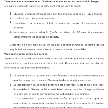
C’est le moment de mesurer et d’évaluer ce que nous avons contribué à changer.
Les signes visibles de l’influence du NPS sont d’abord dans le projet.
L’Europe. Depuis le 29 mai la ligne du PS a changé. La ligne du PSE a changé
La démocratie : République nouvelle.
Les salaires. Une approche globale de la question sociale plus conforme à nos
analyses.
Nous avons nettoyé, rafraîchi, (clarifié) la relation du PS avec le mouvement
social empreinte de soupçons respectifs.
L’essentiel de notre bilan est là. On ne peut pas faire comme si l’ensemble de ces
acquis était subalterne, secondaire au moment du choix du candidat.
Nous avons aussi connu des échecs.
Depuis 5 ans la majorité du PS est la même. Si son centre de gravité a bougé, le casting
a peu évolué. ce sont les mêmes qui dirigent le parti. Ca n’est pas tant une question de
génération qu’une question d’orientation.
Peut être en est ce la raison ou la conséquence : nous nous sommes divisés. La
gauche du parti est morcelée. Elle n’a ni leader, ni stratégie commune.
La dépolitisation (la désidéologisation) s’est accentuée. C’est comme si le choix
du candidat à l’élection présidentielle faisait tomber tous les clivages politiques
en notre sein et qu’elle provoquait même la dissolution des courants.
Le rassemblement à gauche reste une chimère. Le parti en 5 ans n’a que trop
peu restauré sa capacité à conduire le rassemblement de la gauche. Le casting
des présidentielles risque d’être aussi éclaté qu’il y a cinq ans.