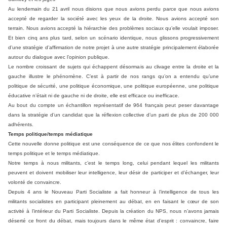
Au lendemain du 21 avril nous disions que nous avions perdu parce que nous avions
accepté de regarder la société avec les yeux de la droite. Nous avions accepté son
terrain. Nous avions accepté la hiérarchie des problèmes sociaux qu’elle voulait imposer.
Et bien cinq ans plus tard, selon un scénario identique, nous glissons progressivement
d’une stratégie d’affirmation de notre projet à une autre stratégie principalement élaborée
autour du dialogue avec l’opinion publique.
Le nombre croissant de sujets qui échappent désormais au clivage entre la droite et la
gauche illustre le phénomène. C’est à partir de nos rangs qu’on a entendu qu’une
politique de sécurité, une politique économique, une politique européenne, une politique
éducative n’était ni de gauche ni de droite, elle est efficace ou inefficace.
Au bout du compte un échantillon représentatif de 964 français peut peser davantage
dans la stratégie d’un candidat que la réflexion collective d’un parti de plus de 200 000
adhérents.
Temps politique/temps médiatique
Cette nouvelle donne politique est une conséquence de ce que nos élites confondent le
temps politique et le temps médiatique.
Notre temps à nous militants, c’est le temps long, celui pendant lequel les militants
peuvent et doivent mobiliser leur intelligence, leur désir de participer et d’échanger, leur
volonté de convaincre.
Depuis 4 ans le Nouveau Parti Socialiste a fait honneur à l’intelligence de tous les
militants socialistes en participant pleinement au débat, en en faisant le cœur de son
activité à l’intérieur du Parti Socialiste. Depuis la création du NPS, nous n’avons jamais
déserté ce front du débat, mais toujours dans le même état d’esprit : convaincre, faire