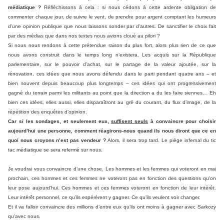
médiatique ?
Réfléchissons à cela : si nous cédons à cette ardente obligation de
commenter chaque jour, de suivre le vent, de prendre pour argent comptant les humeurs
d’une opinion publique que nous laissons sonder par d’autres. De sanctifier le choix fait
par des médias que dans nos textes nous avions cloué au pilori ?
Si nous nous rendons à cette prétendue raison du plus fort, alors plus rien de ce que
nous avons construit dans le temps long n’existera. Les acquis sur la République
parlementaire, sur le pouvoir d’achat, sur le partage de la valeur ajoutée, sur la
rénovation, ces idées que nous avons défendu dans le parti pendant quatre ans – et
bien souvent depuis beaucoup plus longtemps – ces idées qui ont progressivement
gagné du terrain parmi les militants au point que la direction a du les faire siennes… Eh
bien ces idées, elles aussi, elles disparaîtront au gré du courant, du flux d’image, de la
répétition des enquêtes d’opinion.
Car si les sondages, et seulement eux,
suffisent seuls
à convaincre pour choisir
aujourd’hui une personne, comment réagirons-nous quand ils nous diront que ce en
quoi nous croyons n’est pas vendeur ?
Alors, il sera trop tard. Le piège infernal du tic
tac médiatique se sera refermé sur nous.
Je voudrai vous convaincre d’une chose. Les hommes et les femmes qui voteront en mai
prochain, ces hommes et ces femmes ne voteront pas en fonction des questions qu’on
leur pose aujourd’hui. Ces hommes et ces femmes voteront en fonction de leur intérêt.
Leur intérêt personnel, ce qu’ils espérèrent y gagner. Ce qu’ils veulent voir changer.
Et il va falloir convaincre des millions d’entre eux qu’ils ont moins à gagner avec Sarkozy
qu’avec nous.