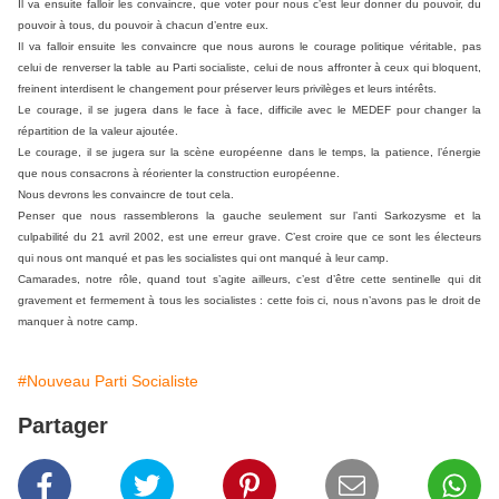
Il va ensuite falloir les convaincre, que voter pour nous c’est leur donner du pouvoir, du
pouvoir à tous, du pouvoir à chacun d’entre eux.
Il va falloir ensuite les convaincre que nous aurons le courage politique véritable, pas
celui de renverser la table au Parti socialiste, celui de nous affronter à ceux qui bloquent,
freinent interdisent le changement pour préserver leurs privilèges et leurs intérêts.
Le courage, il se jugera dans le face à face, difficile avec le MEDEF pour changer la
répartition de la valeur ajoutée.
Le courage, il se jugera sur la scène européenne dans le temps, la patience, l’énergie
que nous consacrons à réorienter la construction européenne.
Nous devrons les convaincre de tout cela.
Penser que nous rassemblerons la gauche seulement sur l’anti Sarkozysme et la
culpabilité du 21 avril 2002, est une erreur grave. C’est croire que ce sont les électeurs
qui nous ont manqué et pas les socialistes qui ont manqué à leur camp.
Camarades, notre rôle, quand tout s’agite ailleurs, c’est d’être cette sentinelle qui dit
gravement et fermement à tous les socialistes : cette fois ci, nous n’avons pas le droit de
manquer à notre camp.
#Nouveau Parti Socialiste
Partager