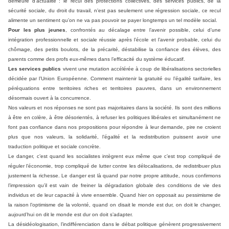
demeure d’actualité : le recul des protections collectives, des services publics, de la
sécurité sociale, du droit du travail, n’est pas seulement une régression sociale, ce recul
alimente un sentiment qu’on ne va pas pouvoir se payer longtemps un tel modèle social.
Pour les plus jeunes
, confrontés au décalage entre l’avenir possible, celui d’une
intégration professionnelle et sociale réussie après l’école et l’avenir probable, celui du
chômage, des petits boulots, de la précarité, déstabilise la confiance des élèves, des
parents comme des profs eux-mêmes dans l’efficacité du système éducatif.
Les services publics
vivent une mutation accélérée à coup de libéralisations sectorielles
décidée par l’Union Européenne. Comment maintenir la gratuité ou l’égalité tarifaire, les
péréquations entre territoires riches et territoires pauvres, dans un environnement
désormais ouvert à la concurrence.
Nos valeurs et nos réponses ne sont pas majoritaires dans la société. Ils sont des millions
à être en colère, à être désorientés, à refuser les politiques libérales et simultanément ne
font pas confiance dans nos propositions pour répondre à leur demande, pire ne croient
plus que nos valeurs, la solidarité, l’égalité et la redistribution puissent avoir une
traduction politique et sociale concrète.
Le danger, c’est quand les socialistes intègrent eux même que c’est trop compliqué de
réguler l’économie, trop compliqué de lutter contre les délocalisations, de redistribuer plus
justement la richesse. Le danger est là quand par notre propre attitude, nous confirmons
l’impression qu’il est vain de freiner la dégradation globale des conditions de vie des
individus et de leur capacité à vivre ensemble. Quand hier on opposait au pessimisme de
la raison l’optimisme de la volonté, quand on disait le monde est dur, on doit le changer,
aujourd’hui on dit le monde est dur on doit s’adapter.
La désidéologisation, l’indifférenciation dans le débat politique génèrent progressivement