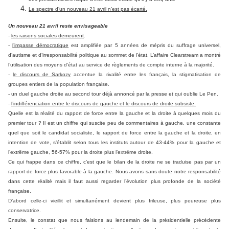
Le spectre d’un nouveau 21 avril n’est pas écarté.
Un nouveau 21 avril reste envisageable
-
les raisons sociales demeurent
.
-
l’impasse démocratique
est amplifiée par 5 années de mépris du suffrage universel,
d’autisme et d’irresponsabilité politique au sommet de l’état. L’affaire Clearstream a montré
l’utilisation des moyens d’état au service de règlements de compte interne à la majorité.
-
le discours de Sarkozy
accentue la rivalité entre les français, la stigmatisation de
groupes entiers de la population française.
- un duel gauche droite au second tour déjà annoncé par la presse et qui oublie Le Pen.
-
l’indifférenciation entre le discours de gauche et le discours de droite subsiste.
Quelle est la réalité du rapport de force entre la gauche et la droite à quelques mois du
premier tour ? Il est un chiffre qui suscite peu de commentaires à gauche, une constante
quel que soit le candidat socialiste, le rapport de force entre la gauche et la droite, en
intention de vote, s’établit selon tous les instituts autour de 43-44% pour la gauche et
l’extrême gauche, 56-57% pour la droite plus l’extrême droite.
Ce qui frappe dans ce chiffre, c’est que le bilan de la droite ne se traduise pas par un
rapport de force plus favorable à la gauche. Nous avons sans doute notre responsabilité
dans cette réalité mais il faut aussi regarder l’évolution plus profonde de la société
française.
D’abord celle-ci vieillit et simultanément devient plus frileuse, plus peureuse plus
conservatrice.
Ensuite, le constat que nous faisions au lendemain de la présidentielle précédente