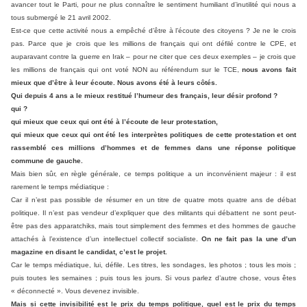
avancer tout le Parti, pour ne plus connaître le sentiment humiliant d’inutilité qui nous a
tous submergé le 21 avril 2002.
Est-ce que cette activité nous a empêché d’être à l’écoute des citoyens ? Je ne le crois
pas. Parce que je crois que les millions de français qui ont défilé contre le CPE, et
auparavant contre la guerre en Irak – pour ne citer que ces deux exemples – je crois que
les millions de français qui ont voté NON au référendum sur le TCE,
nous avons fait
mieux que d’être à leur écoute. Nous avons été à leurs côtés.
Qui depuis 4 ans a le mieux restitué l’humeur des français, leur désir profond ?
qui ?
qui mieux que ceux qui ont été à l’écoute de leur protestation,
qui mieux que ceux qui ont été les interprètes politiques de cette protestation et ont
rassemblé ces millions d’hommes et de femmes dans une réponse politique
commune de gauche.
Mais bien sûr, en règle générale, ce temps politique a un inconvénient majeur : il est
rarement le temps médiatique :
Car il n’est pas possible de résumer en un titre de quatre mots quatre ans de débat
politique. Il n’est pas vendeur d’expliquer que des militants qui débattent ne sont peut-
être pas des apparatchiks, mais tout simplement des femmes et des hommes de gauche
attachés à l’existence d’un intellectuel collectif socialiste.
On ne fait pas la une d’un
magazine en disant le candidat, c’est le projet.
Car le temps médiatique, lui, défile. Les titres, les sondages, les photos ; tous les mois ;
puis toutes les semaines ; puis tous les jours. Si vous parlez d’autre chose, vous êtes
« déconnecté ». Vous devenez invisible.
Mais si cette invisibilité est le prix du temps politique, quel est le prix du temps