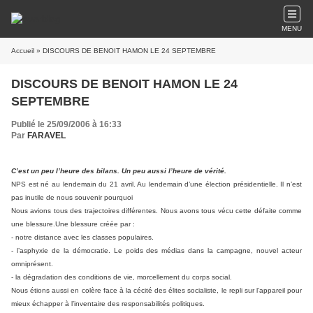
MENU
Accueil
» DISCOURS DE BENOIT HAMON LE 24 SEPTEMBRE
DISCOURS DE BENOIT HAMON LE 24
SEPTEMBRE
Publié le 25/09/2006 à 16:33
Par
FARAVEL
C’est un peu l’heure des bilans. Un peu aussi l’heure de vérité.
NPS est né au lendemain du 21 avril. Au lendemain d’une élection présidentielle. Il n’est
pas inutile de nous souvenir pourquoi
Nous avions tous des trajectoires différentes. Nous avons tous vécu cette défaite comme
une blessure.Une blessure créée par :
- notre distance avec les classes populaires.
- l’asphyxie de la démocratie. Le poids des médias dans la campagne, nouvel acteur
omniprésent.
- la dégradation des conditions de vie, morcellement du corps social.
Nous étions aussi en colère face à la cécité des élites socialiste, le repli sur l’appareil pour
mieux échapper à l’inventaire des responsabilités politiques.