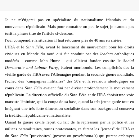
Je ne m'érigerai pas en spécialiste du nationalisme irlandais et du
mouvement républicain. Mais pour connaître un peu le sujet, je n'aurais pas
écrit la phrase titre de l'article ci-dessous.
Pour comprendre la situation il faut retourner près de 40 ans en arrière.
L'IRA et le
Sinn Féin
, avant le lancement du mouvement pour les droits
civiques en Irlande du nord qui fut conduit par des
leaders
catholiques
modérés - comme John Hume - qui allaient fonder ensuite le
Social
Democratic and Labour Party
, étaient moribonds. Les complicités des la
vieille garde de l'IRA avec l'Allemagne pendant la seconde guerre mondiale,
l'échec des "campagnes militaires" des 50's et la révision idéologique en
cours dans
Sinn Féin
avaient fini par diviser profondément le mouvement
républicain. La direction officielle du
Sinn Féin
et de l'IRA choisir une voie
marxiste-léniniste, qui la coupa de sa base, quand la très jeune garde tout en
intégrant une très forte dimension socialiste dans son background conserva
la tradition républicaine et nationaliste.
Quand la guerre civile reprit du fait de la répression par la police et les
milices paramilitaires, toutes protestantes, ce furent les "jeunes" de l'IRA et
du
Sinn Féin
"provisoires" (
provos
ou
provisionnals
) qui purent embrayer