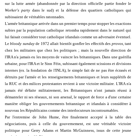
sur la lutte armée (abandonnée par la direction officielle partie fonder le
Worker's party
dans le sud) et la défense des quartiers catholiques qui
subissaient de véritables ratonnades.
L'armée britannique arrivée dans un premier temps pour stopper les exactions
subies par la population catholique retomba rapidement dans le naturel qui
lui faisait considérer tout catholique irlandais comme un adversaire éventuel.
Le
bloody sunday
de 1972 allait bientôt gonfler les effectifs des
provos
, tant
chez les militaires que chez les politiques ; mais la nouvelle direction de
l'IRA n'a jamais eu les moyens de vaincre les britanniques. Dans une guérilla
urbaine, pour l'IRA et le Sinn Féin, subissant également scissions et divisions
internes (ex. la fondation de l'INLA), le simple fait de ne pas être écrasés et
détruits par l'armée et les renseignements britanniques et leurs supplétifs de
la RUC et des milices protestantes revient à une victoire militaire. L'IRA n'a
jamais été défaite militairement, les Britanniques n'ont jamais réussi à
démanteler ni ses réseaux, ni son arsenal, le rapport de force a d'une certaine
manière obliger les gouvernements britannique et irlandais à considérer à
nouveau les Républicains comme des interlocuteurs incontournables.
Par l'entremise de John Hume, être finalement accepté à la table des
négociations, puis à celle du gouvernement, est une véritable victoire
politique pour Gerry Adams et Martin McGuinness, issus de cette jeune