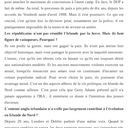
pour arracher le maximum de concessions à l'autre camp. En face, le DUP a
fait de même. Au total, le processus de paix a pris près de dix ans, depuis les
accords du Vendredi saint d'avril 1998. Mais il s'est poursuivi. Ce qui est
crucial, c'est qu'une fois la décision prise, notamment sur la police, il est
pratiquement impossible de la renier et de revenir en arrière.
Les républicains n'ont pas réunifié l'Irlande par la force. Mais ils font
figure de vainqueurs. Pourquoi ?
Ils ont perdu la guerre, mais ont gagné la paix. Ils n'ont pas atteint leur
objectif historique, mais vont partager le pouvoir avec la majorité unioniste.
L'ironie, c'est qu'ils ont obtenu cela en faisant ce qu'ils ont toujours dénié
aux nationalistes modérés. Et les anciens mouvements violents exercent un
attrait, lorsqu'ils renoncent aux armes tout en continuant d'incarner un
certain populisme radical. Pour avoir choisi la paix, ils jouissent d'un
avantage moral. C'est un des aspects affreux de la vie politique, en Irlande du
Nord comme ailleurs. C'est pour cela que Gerry Adams prétend qu'il n'a
jamais appartenu à l'IRA ; il entretient ce doute à l'intention des jeunes
électeurs.
L'entente anglo-irlandaise n'a-t-elle pas largement contribué à l'évolution
en Irlande du Nord ?
Depuis 20 ans, Londres et Dublin parlent d'une même voix. Quand le
processus semblait en panne, les deux premiers ministres, qui s'entendent très