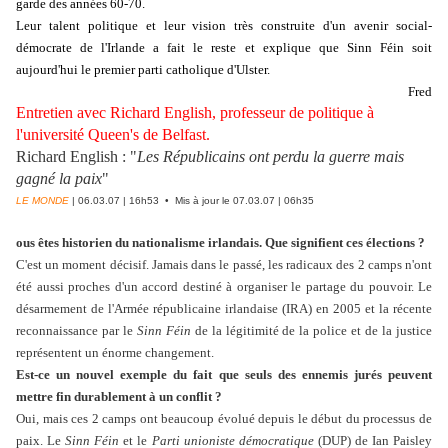
garde des années 60-70.
Leur talent politique et leur vision très construite d'un avenir social-
démocrate de l'Irlande a fait le reste et explique que Sinn Féin soit
aujourd'hui le premier parti catholique d'Ulster.
Fred
Entretien avec Richard English, professeur de politique à
l'université Queen's de Belfast.
Richard English : "
Les Républicains ont perdu la guerre mais
gagné la paix
"
LE MONDE
| 06.03.07 | 16h53 • Mis à jour le 07.03.07 | 06h35
ous êtes historien du nationalisme irlandais. Que signifient ces élections ?
C'est un moment décisif. Jamais dans le passé, les radicaux des 2 camps n'ont
été aussi proches d'un accord destiné à organiser le partage du pouvoir. Le
désarmement de l'Armée républicaine irlandaise (IRA) en 2005 et la récente
reconnaissance par le
Sinn Féin
de la légitimité de la police et de la justice
représentent un énorme changement.
Est-ce un nouvel exemple du fait que seuls des ennemis jurés peuvent
mettre fin durablement à un conflit ?
Oui, mais ces 2 camps ont beaucoup évolué depuis le début du processus de
paix. Le
Sinn Féin
et le
Parti unioniste démocratique
(DUP) de Ian Paisley