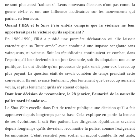
ne sont plus aussi "radicaux". Leurs nouveaux électeurs n'ont pas connu la
guerre civile et ont une influence modératrice sur les mouvements qui
parlent en leur nom.
Quand l'IRA et le
Sinn Féin
ont-ils compris que la violence ne leur
apporterait pas la victoire qu'ils espéraient ?
En 1989-1990, l'IRA a publié une première déclaration où elle laissait
entendre que sa "lutte armée" avait conduit à une impasse sanglante sans
vainqueurs, ni vaincus. Soit les républicains continuaient ce combat, dans
l'espoir qu'il leur deviendrait un jour favorable, soit ils adoptaient une autre
politique. Ils ont décidé qu'un processus de paix serait pour eux beaucoup
plus payant. La question était de savoir combien de temps prendrait cette
conversion. Ils ont avancé lentement, plus lentement que beaucoup auraient
voulu, et plus lentement qu'ils n'y étaient obligés.
Dont leur décision de reconnaître, le 28 janvier, l'autorité de la nouvelle
police nord-irlandaise...
Le
Sinn Féin
excelle dans l'art de rendre publique une décision qu'il a fait
approuver depuis longtemps par sa base. Cela explique en partie la lenteur
de ses évolutions. Il sait être patient. Les dirigeants républicains savaient
depuis longtemps qu'ils devraient reconnaître la police, comme l'exigeaient
les unionistes. C'était essentiel pour sceller un accord durable. Ils ont tardé,