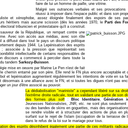
faire de lui un homme de paille, une vitrine.
Malgré ses outrances verbales et ses provocations 
réussi à imposer dans l'espace public et dans son pro
populiste et xénophobe, assez éloignée finalement des espoirs de ses pa
rs héritiers mais aucune scission (dès les années 1970, le
Parti des Fo
électoral tribunicien et protestataire qu'il a construit.
 sauveur de la République, un rempart contre une
même. Avec son accès aux médias, avec son rôle
l a diffusé dans tout le pays un discours politique
ertement depuis 1944. La Lepénisation des esprits
; associée à la pression que représentait ses
ponibilité intellectuelle de certains responsables de
 son discours a commencé à percoler dans toute la
ce du tandem
Sarkozy-Buisson
.
égie mise en oeuvre par Marine Le Pen n'est de fait
 le chemin entamé par son père. Elle rend le FN plus encore acceptable et d
-bol et lepénisation augmentent régulièrement les intentions de vote en sa fa
it désormais à une alliance avec le FN, et si toutes les digues n'ont pas enc
ger un jour d'être associé au pouvoir.
La dédiabolisation "mariniste" a cependant libéré sur sa droi
l'extrême droite radicale, tout en validant une partie de son d
des formes plus
soft
:
Bloc Identitaire
,
Génération id
Jeunesses Nationalistes, JNR, etc. ne sont plus seulement
ou des bandes de skins en goguettes, mais des organisations
se rendre visible et à structurer des actions de plus en pl
surfant sur le rejet de l'islam (occupation de la terrasse de
dans le refus de la loi sur le mariage pour tous.
isation des esprits désinhibent également une partie de ces militants radica