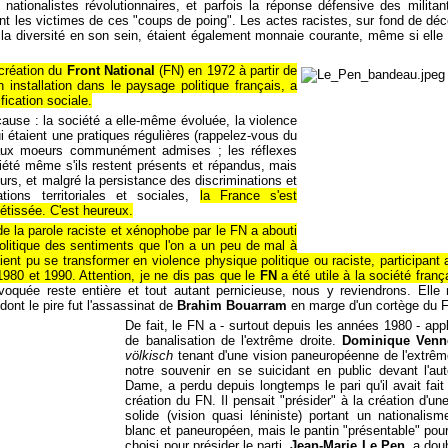
 nationalistes révolutionnaires, et parfois la réponse défensive des milit
nt les victimes de ces "coups de poing". Les actes racistes, sur fond de déco
r la diversité en son sein, étaient également monnaie courante, même si elle 
création du
Front National
(FN) en 1972 à partir de
 installation dans le paysage politique français, a
fication sociale.
cause : la société a elle-même évoluée, la violence
ui étaient une pratiques régulières (rappelez-vous du
 aux moeurs communément admises ; les réflexes
ciété même s'ils restent présents et répandus, mais
urs, et malgré la persistance des discriminations et
ons territoriales et sociales,
la France s'est
étissée. C'est heureux.
e la parole raciste et xénophobe par le FN a abouti
olitique des sentiments que l'on a un peu de mal à
raient pu se transformer en violence physique politique ou raciste, participant 
80 et 1990. Attention, je ne dis pas que le
FN
a été utile à la société frança
rovoquée reste entière et tout autant pernicieuse, nous y reviendrons. Elle
dont le pire fut l'assassinat de
Brahim Bouarram
en marge d'un cortège du F
De fait, le FN a - surtout depuis les années 1980 - app
de banalisation de l'extrême droite.
Dominique Venn
völkisch
tenant d'une vision paneuropéenne de l'extrême 
notre souvenir en se suicidant en public devant l'aut
Dame, a perdu depuis longtemps le pari qu'il avait fait
création du FN. Il pensait "présider" à la création d'une
solide (vision quasi léniniste) portant un nationalisme
blanc et paneuropéen, mais le pantin "présentable" pour
choisi pour présider le parti,
Jean-Marie Le Pen
, a dou