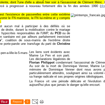
iolente, dont l'une d'elle a abouti hier soir à l'assassinat de Clément Méric.
do
encé à progresser à nouveau fortement dès la fin des années 1990 (
'est l'existence de passerelles entre cette extrême
e vomir le FN mariniste, le FN lui-même et y compris
.
fet aucun mal à participer à des défilés où se
s de droite, durant la mobilisation contre le mariage
x hypocrites responsables de l'UMP, du
PCD
ou de
 sanitaire est par ailleurs parfaitement inexistant
s
", coalition de sous-marins de l'extrême droite
me porte-parole une transfuge du parti de
Christine
Les liens sont évidents avec
Marine Le Pen et son parti.
Les déclarations légalistes de
Florian Philippot
condamnant l'assassinat de Clément
Au soir de la mort de Dominique Venner, Marine Le
mémoire de Dominique Venner dont nous avons p
particulièrement attendris, soulignant ainsi sa volon
sa frange radicale et ses propres origines idéologiques.
La France vit une période délicate et l'évolution d
aujourd'hui plus que jamais le danger qu'elle encourt.
Repost
0