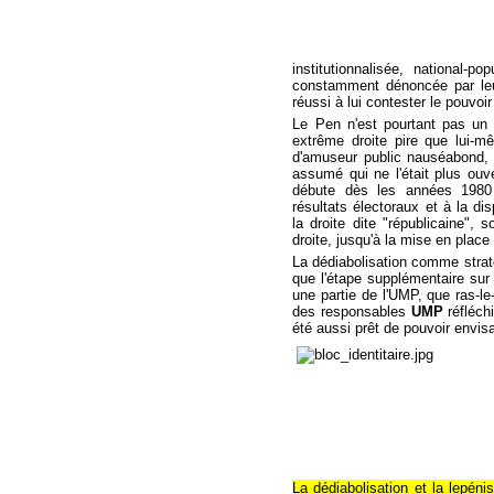
institutionnalisée, national-
constamment dénoncée par leu
réussi à lui contester le pouvoir 
Le Pen n'est pourtant pas un
extrême droite pire que lui-
d'amuseur public nauséabond, i
assumé qui ne l'était plus ouv
débute dès les années 1980 
résultats électoraux et à la dis
la droite dite "républicaine",
droite, jusqu'à la mise en pla
La dédiabolisation comme strat
que l'étape supplémentaire sur
une partie de l'UMP, que ras-le
des responsables
UMP
réfléch
été aussi prêt de pouvoir envisa
La dédiabolisation et la lepén