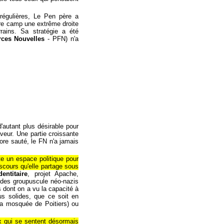
régulières, Le Pen père a
pre camp une extrême droite
rrains. Sa stratégie a été
rces Nouvelles
- PFN) n'a
'autant plus désirable pour
veur. Une partie croissante
ore sauté, le FN n'a jamais
te un espace politique pour
iscours qu'elle partage sous
entitaire
, projet Apache,
 des groupuscule néo-nazis
 dont on a vu la capacité à
us solides, que ce soit en
 la mosquée de Poitiers) ou
ux qui se sentent désormais