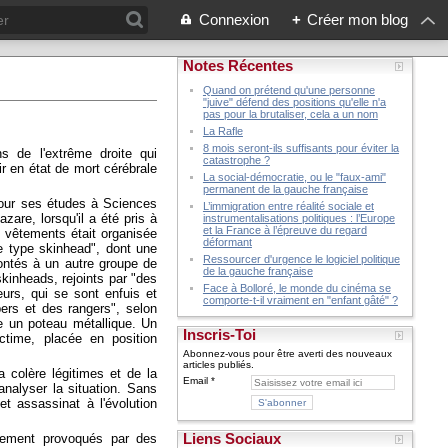
Connexion
+
Créer mon blog
Notes Récentes
Quand on prétend qu'une personne
"juive" défend des positions qu'elle n'a
pas pour la brutaliser, cela a un nom
La Rafle
8 mois seront-ils suffisants pour éviter la
s de l'extrême droite qui
catastrophe ?
ir en état de mort cérébrale
La social-démocratie, ou le "faux-ami"
permanent de la gauche française
pour ses études à Sciences
L’immigration entre réalité sociale et
zare, lorsqu'il a été pris à
instrumentalisations politiques : l’Europe
et la France à l’épreuve du regard
e vêtements était organisée
déformant
de type skinhead", dont une
Ressourcer d'urgence le logiciel politique
rontés à un autre groupe de
de la gauche française
kinheads, rejoints par "des
Face à Bolloré, le monde du cinéma se
urs, qui se sont enfuis et
comporte-t-il vraiment en "enfant gâté" ?
bers et des rangers", selon
tre un poteau métallique. Un
Inscris-Toi
ictime, placée en position
Abonnez-vous pour être averti des nouveaux
articles publiés.
a colère légitimes et de la
Email
analyser la situation. Sans
et assassinat à l'évolution
Liens Sociaux
rement provoqués par des