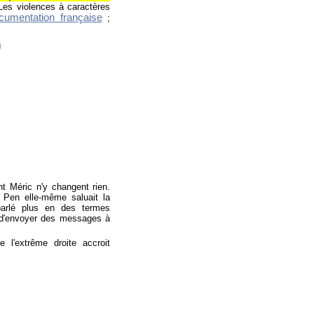
Les violences à caractères
cumentation française
;
 Méric n'y changent rien.
 Pen elle-même saluait la
arlé plus en des termes
té d'envoyer des messages à
e l'extrême droite accroit