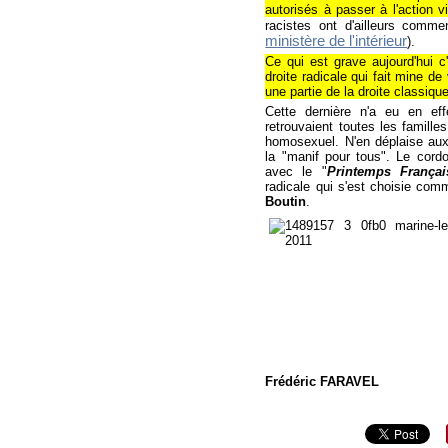
autorisés à passer à l'action v
racistes ont d'ailleurs comm
ministère de l'intérieur
).
Ce qui est grave aujourd'hui c
droite radicale qui fait mine d
une partie de la droite classique
Cette dernière n'a eu e
n ef
retrouvaient toutes les famille
homosexuel. N'en déplaise au
la "manif pour tous". Le cordon
avec le "
Printemps Françai
radicale qui s'est choisie com
Boutin
.
Frédéric FARAVEL