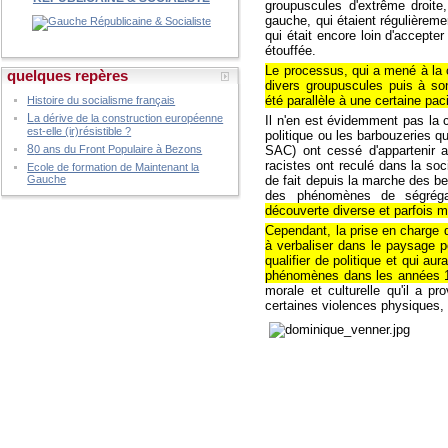
groupuscules d'extrême droite,
gauche, qui étaient régulièreme
qui était encore loin d'accepte
étouffée.
Le processus, qui a mené à la 
quelques repères
divers groupuscules puis à son
été parallèle à une certaine paci
Histoire du socialisme français
L
a dérive de la construction européenne
Il n'en est évidemment pas la 
est-elle (ir)résistible ?
politique ou les barbouzeries q
8
SAC) ont cessé d'appartenir
0 ans du Front Populaire à Bezons
racistes ont reculé dans la so
Ecole de formation de Maintenant la
de fait depuis la marche des be
Gauche
des phénomènes de ségrégati
découverte diverse et parfois m
Cependant, la prise en charge d
à verbaliser dans le paysage p
qualifier de politique et qui au
phénomènes dans les années 19
morale et culturelle qu'il a p
certaines violences physiques, 