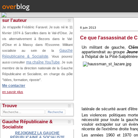
sur l'auteur
Je m'appelle Frédéric Faravel. Je suis né le 11
6 juin 2013
février 1974 à Sarcelles dans le Val-d'Oise.
Je
Ce que l'assassinat de Cl
vis alternativement à Bezons dans le Val-
d'Oise et à Massy dans l'Essonne. Militant
Un militant de gauche,
Clém
Gauche
socialiste au sein de la
appartiendrait au groupe
Jeune 
à l'hôpital de la Pitié-Salpêtrière
Républicaine & Socialiste
. Vous pouvez
ma chaîne YouTube
aussi consulter
. Je suis
membre de la direction nationale de la Gauche
Républicaine et Socialiste, en charge du pôle
"Idées, formation, riposte".
Me contacter
en savoir plus
Trouve
latérale de sécurité avant d'êtr
Les violences politiques morte
nécessité pour toute la gauche
Gauche Républicaine &
vouloir extrapoler sur un évèn
Socialiste
récente de l'extrême droite fran
REJOIGNEZ LA GAUCHE
Les années 1960 et 1970 ont
RÉPUBLICAINE & SOCIALISTE