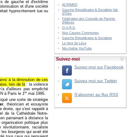
ants de gauche et d'extrême
ACRIMED
lonisation et d'une société
Gauche Républicaine & Socialiste Val-
était hyprocritement tue ou
d'Oise
Fédération des Conseils de Parents
d'élèves
O.U.R.S.
Nos Causes Communes
Gauche Républicaine & Socialiste
Le Vent Se Lève
Ma chaîne YouTube
Suivez-moi
Suivez-moi sur Facebook
ainsi à la diminution de ces
Suivez-moi sur Twitter
ise, loin de là
: la violence
 n'a d'ailleurs pas empêché
er
N à Paris le 1
mai 1995.
S'abonner au flux RSS
liqué une sorte de stratégie
er
, théoricien et essayiste
droite, qui s'est rappelé à
el de la Cathédrale Notre-
 en parrainant à distance la
 organisation politique plus
 révolutionnaire, racialiste
 les bourgeois qui avait été
blé tous ceux qui pensaient