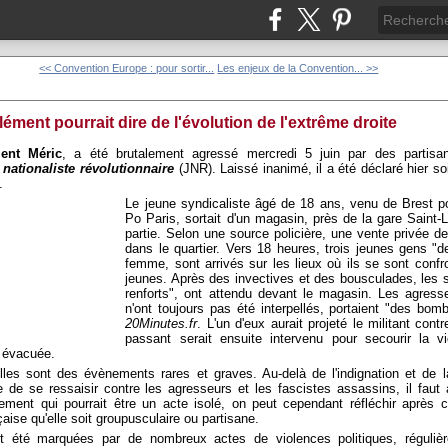
<< Convention Europe : pour sortir...
Les enjeux de la Convention... >>
ément pourrait dire de l'évolution de l'extrême droite
ent Méric
, a été brutalement agressé mercredi 5 juin par des partisan
nationaliste révolutionnaire
(JNR). Laissé inanimé, il a été déclaré hier so
.
Le jeune syndicaliste âgé de 18 ans, venu de Brest 
Po Paris, sortait d'un magasin, près de la gare Saint-La
partie. Selon une source policière, une vente privée d
dans le quartier. Vers 18 heures, trois jeunes gens "
femme, sont arrivés sur les lieux où ils se sont conf
jeunes. Après des invectives et des bousculades, les s
renforts", ont attendu devant le magasin. Les agresse
n'ont toujours pas été interpellés, portaient "des bom
20Minutes.fr
. L'un d'eux aurait projeté le militant con
passant serait ensuite intervenu pour secourir la v
e évacuée.
lles sont des évènements rares et graves. Au-delà de l'indignation et de l
 de se ressaisir contre les agresseurs et les fascistes assassins, il faut 
ement qui pourrait être un acte isolé, on peut cependant réfléchir après c
çaise qu'elle soit groupusculaire ou partisane.
 été marquées par de nombreux actes de violences politiques, réguliè