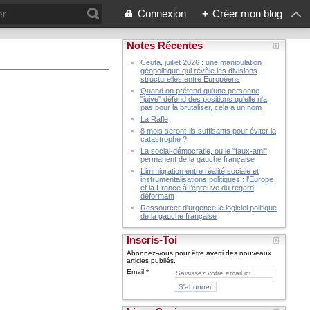
Connexion
+
Créer mon blog
Notes Récentes
Ceuta, juillet 2026 : une manipulation
géopolitique qui révèle les divisions
structurelles entre Européens
Quand on prétend qu'une personne
"juive" défend des positions qu'elle n'a
pas pour la brutaliser, cela a un nom
La Rafle
8 mois seront-ils suffisants pour éviter la
catastrophe ?
La social-démocratie, ou le "faux-ami"
permanent de la gauche française
L’immigration entre réalité sociale et
instrumentalisations politiques : l’Europe
et la France à l’épreuve du regard
déformant
Ressourcer d'urgence le logiciel politique
de la gauche française
Inscris-Toi
Abonnez-vous pour être averti des nouveaux
articles publiés.
Email