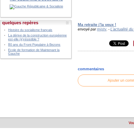
quelques repères
Ma retraite j'la veux !
mjstv
L'actualité d
envoyé par
. -
Histoire du socialisme français
L
a dérive de la construction européenne
est-elle (ir)résistible ?
8
0 ans du Front Populaire à Bezons
Ecole de formation de Maintenant la
Gauche
commentaires
Ajouter un com
Vou