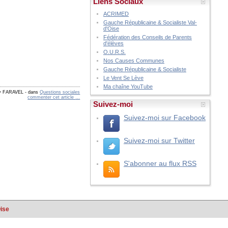
Liens Sociaux
ACRIMED
Gauche Républicaine & Socialiste Val-
d'Oise
Fédération des Conseils de Parents
d'élèves
O.U.R.S.
Nos Causes Communes
Gauche Républicaine & Socialiste
Le Vent Se Lève
Ma chaîne YouTube
by FARAVEL
-
dans
Questions sociales
commenter cet article
…
Suivez-moi
Suivez-moi sur Facebook
Suivez-moi sur Twitter
S'abonner au flux RSS
Oise