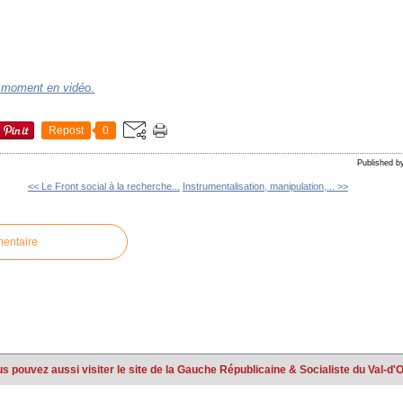
u moment en vidéo.
Repost
0
Published 
<< Le Front social à la recherche...
Instrumentalisation, manipulation,... >>
mentaire
s pouvez aussi visiter le site de la Gauche Républicaine & Socialiste du Val-d'