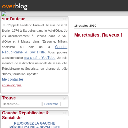
sur l'auteur
Je m'appelle Frédéric Faravel. Je suis né le 11
18 octobre 2010
février 1974 à Sarcelles dans le Val-d'Oise.
Je
Ma retraites, j'la veux !
vis alternativement à Bezons dans le Val-
d'Oise et à Massy dans l'Essonne. Militant
Gauche
socialiste au sein de la
Républicaine & Socialiste
. Vous pouvez
ma chaîne YouTube
aussi consulter
. Je suis
membre de la direction nationale de la Gauche
Républicaine et Socialiste, en charge du pôle
"Idées, formation, riposte".
Me contacter
en savoir plus
Trouve
Gauche Républicaine &
Socialiste
REJOIGNEZ LA GAUCHE
RÉPUBLICAINE & SOCIALISTE