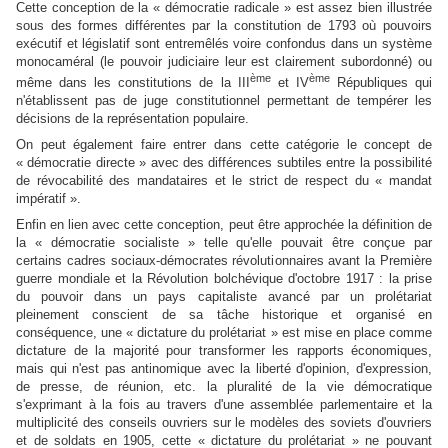
Cette conception de la « démocratie radicale » est assez bien illustrée
sous des formes différentes par la constitution de 1793 où pouvoirs
exécutif et législatif sont entremêlés voire confondus dans un système
monocaméral (le pouvoir judiciaire leur est clairement subordonné) ou
ème
ème
même dans les constitutions de la III
et IV
Républiques qui
n'établissent pas de juge constitutionnel permettant de tempérer les
décisions de la représentation populaire.
On peut également faire entrer dans cette catégorie le concept de
« démocratie directe » avec des différences subtiles entre la possibilité
de révocabilité des mandataires et le strict de respect du « mandat
impératif ».
Enfin en lien avec cette conception, peut être approchée la définition de
la « démocratie socialiste » telle qu'elle pouvait être conçue par
certains cadres sociaux-démocrates révolutionnaires avant la Première
guerre mondiale et la Révolution bolchévique d'octobre 1917 : la prise
du pouvoir dans un pays capitaliste avancé par un prolétariat
pleinement conscient de sa tâche historique et organisé en
conséquence, une « dictature du prolétariat » est mise en place comme
dictature de la majorité pour transformer les rapports économiques,
mais qui n'est pas antinomique avec la liberté d'opinion, d'expression,
de presse, de réunion, etc. la pluralité de la vie démocratique
s'exprimant à la fois au travers d'une assemblée parlementaire et la
multiplicité des conseils ouvriers sur le modèles des soviets d'ouvriers
et de soldats en 1905, cette « dictature du prolétariat » ne pouvant