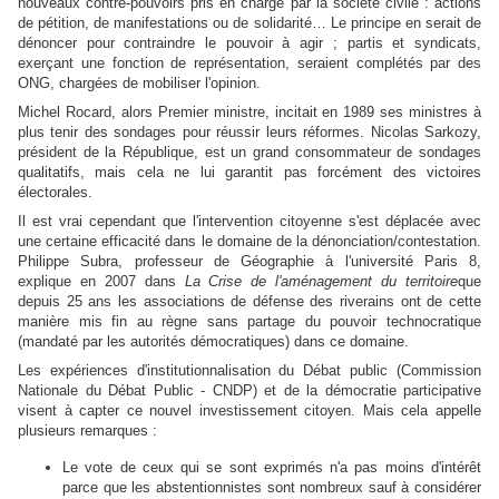
nouveaux contre-pouvoirs pris en charge par la société civile : actions
de pétition, de manifestations ou de solidarité… Le principe en serait de
dénoncer pour contraindre le pouvoir à agir ; partis et syndicats,
exerçant une fonction de représentation, seraient complétés par des
ONG, chargées de mobiliser l'opinion.
Michel Rocard, alors Premier ministre, incitait en 1989 ses ministres à
plus tenir des sondages pour réussir leurs réformes. Nicolas Sarkozy,
président de la République, est un grand consommateur de sondages
qualitatifs, mais cela ne lui garantit pas forcément des victoires
électorales.
Il est vrai cependant que l'intervention citoyenne s'est déplacée avec
une certaine efficacité dans le domaine de la dénonciation/contestation.
Philippe Subra, professeur de Géographie à l'université Paris 8,
explique en 2007 dans
La Crise de l'aménagement du territoire
que
depuis 25 ans les associations de défense des riverains ont de cette
manière mis fin au règne sans partage du pouvoir technocratique
(mandaté par les autorités démocratiques) dans ce domaine.
Les expériences d'institutionnalisation du Débat public (Commission
Nationale du Débat Public - CNDP) et de la démocratie participative
visent à capter ce nouvel investissement citoyen. Mais cela appelle
plusieurs remarques :
Le vote de ceux qui se sont exprimés n'a pas moins d'intérêt
parce que les abstentionnistes sont nombreux sauf à considérer