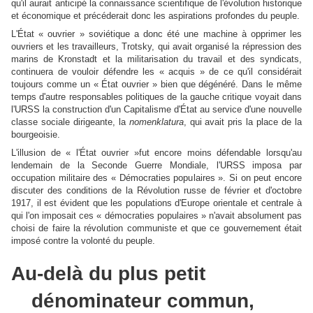
qu'il aurait anticipé la connaissance scientifique de l'évolution historique
et économique et précéderait donc les aspirations profondes du peuple.
L'État « ouvrier » soviétique a donc été une machine à opprimer les
ouvriers et les travailleurs, Trotsky, qui avait organisé la répression des
marins de Kronstadt et la militarisation du travail et des syndicats,
continuera de vouloir défendre les « acquis » de ce qu'il considérait
toujours comme un « État ouvrier » bien que dégénéré. Dans le même
temps d'autre responsables politiques de la gauche critique voyait dans
l'URSS la construction d'un Capitalisme d'État au service d'une nouvelle
classe sociale dirigeante, la
nomenklatura
, qui avait pris la place de la
bourgeoisie.
L'illusion de « l'État ouvrier »fut encore moins défendable lorsqu'au
lendemain de la Seconde Guerre Mondiale, l'URSS imposa par
occupation militaire des « Démocraties populaires ». Si on peut encore
discuter des conditions de la Révolution russe de février et d'octobre
1917, il est évident que les populations d'Europe orientale et centrale à
qui l'on imposait ces « démocraties populaires » n'avait absolument pas
choisi de faire la révolution communiste et que ce gouvernement était
imposé contre la volonté du peuple.
Au-delà du plus petit
dénominateur commun,