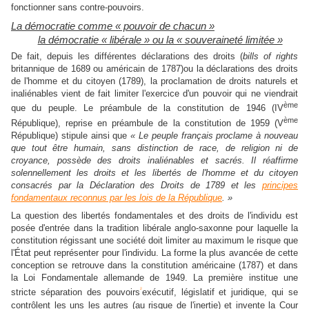
fonctionner sans contre-pouvoirs.
La démocratie comme « pouvoir de chacun »
la démocratie « libérale » ou la « souveraineté limitée »
De fait, depuis les différentes déclarations des droits (
bills of rights
britannique de 1689 ou américain de 1787)ou la déclarations des droits
de l'homme et du citoyen (1789), la proclamation de droits naturels et
inaliénables vient de fait limiter l'exercice d'un pouvoir qui ne viendrait
ème
que du peuple. Le préambule de la constitution de 1946 (IV
ème
République), reprise en préambule de la constitution de 1959 (V
République) stipule ainsi que
« Le peuple français proclame à nouveau
que tout être humain, sans distinction de race, de religion ni de
croyance, possède des droits inaliénables et sacrés. Il réaffirme
solennellement les droits et les libertés de l'homme et du citoyen
consacrés par la Déclaration des Droits de 1789 et les
principes
fondamentaux reconnus par les lois de la République
. »
La question des libertés fondamentales et des droits de l'individu est
posée d'entrée dans la tradition libérale anglo-saxonne pour laquelle la
constitution régissant une société doit limiter au maximum le risque que
l'État peut représenter pour l'individu. La forme la plus avancée de cette
conception se retrouve dans la constitution américaine (1787) et dans
la Loi Fondamentale allemande de 1949. La première institue une
2
stricte séparation des pouvoirs
exécutif, législatif et juridique, qui se
contrôlent les uns les autres (au risque de l'inertie) et invente la Cour