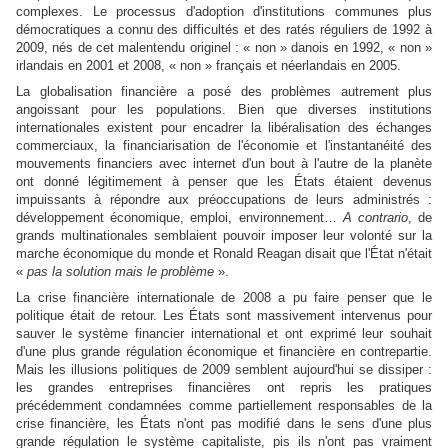
complexes. Le processus d'adoption d'institutions communes plus
démocratiques a connu des difficultés et des ratés réguliers de 1992 à
2009, nés de cet malentendu originel : « non » danois en 1992, « non »
irlandais en 2001 et 2008, « non » français et néerlandais en 2005.
La globalisation financière a posé des problèmes autrement plus
angoissant pour les populations. Bien que diverses institutions
internationales existent pour encadrer la libéralisation des échanges
commerciaux, la financiarisation de l'économie et l'instantanéité des
mouvements financiers avec internet d'un bout à l'autre de la planète
ont donné légitimement à penser que les États étaient devenus
impuissants à répondre aux préoccupations de leurs administrés :
développement économique, emploi, environnement
…
A contrario
, de
grands multinationales semblaient pouvoir imposer leur volonté sur la
marche économique du monde et Ronald Reagan disait que l'État n'était
«
pas la solution mais le problème
».
La crise financière internationale de 2008 a pu faire penser que le
politique était de retour. Les États sont massivement intervenus pour
sauver le système financier international et ont exprimé leur souhait
d'une plus grande régulation économique et financière en contrepartie.
Mais les illusions politiques de 2009 semblent aujourd'hui se dissiper :
les grandes entreprises financières ont repris les pratiques
précédemment condamnées comme partiellement responsables de la
crise financière, les États n'ont pas modifié dans le sens d'une plus
grande régulation le système capitaliste, pis ils n'ont pas vraiment