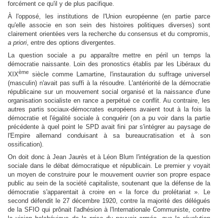
forcément ce qu'il y de plus pacifique.
À l'opposé, les institutions de l'Union européenne (en partie parce
qu'elle associe en son sein des histoires politiques diverses) sont
clairement orientées vers la recherche du consensus et du compromis,
a priori
, entre des options divergentes.
La question sociale a pu apparaître mettre en péril un temps la
démocratie naissante. Loin des pronostics établis par les Libéraux du
ème
XIX
siècle comme Lamartine, l'instauration du suffrage universel
(masculin) n'avait pas suffi à la résoudre. L'antériorité de la démocratie
républicaine sur un mouvement social organisé et la naissance d'une
organisation socialiste en rance a perpétué ce conflit. Au contraire, les
autres partis sociaux-démocrates européens avaient tout à la fois la
démocratie et l'égalité sociale à conquérir (on a pu voir dans la partie
précédente à quel point le SPD avait fini par s'intégrer au paysage de
l'Empire allemand conduisant à sa bureaucratisation et à son
ossification).
On doit donc à Jean Jaurès et à Léon Blum l'intégration de la question
sociale dans le débat démocratique et républicain. Le premier y voyait
un moyen de construire pour le mouvement ouvrier son propre espace
public au sein de la société capitaliste, soutenant que la défense de la
démocratie s'apparentait à croire en « la force du prolétariat ». Le
second défendit le 27 décembre 1920, contre la majorité des délégués
de la SFIO qui prônait l'adhésion à l'Internationale Communiste, contre