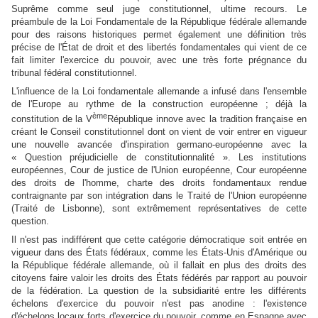
Suprême comme seul juge constitutionnel, ultime recours. Le
préambule de la Loi Fondamentale de la République fédérale allemande
pour des raisons historiques permet également une définition très
précise de l'État de droit et des libertés fondamentales qui vient de ce
fait limiter l'exercice du pouvoir, avec une très forte prégnance du
tribunal fédéral constitutionnel.
L'influence de la Loi fondamentale allemande a infusé dans l'ensemble
de l'Europe au rythme de la construction européenne ; déjà la
ème
constitution de la V
République innove avec la tradition française en
créant le Conseil constitutionnel dont on vient de voir entrer en vigueur
une nouvelle avancée d'inspiration germano-européenne avec la
« Question préjudicielle de constitutionnalité ». Les institutions
européennes, Cour de justice de l'Union européenne, Cour européenne
des droits de l'homme, charte des droits fondamentaux rendue
contraignante par son intégration dans le Traité de l'Union européenne
(Traité de Lisbonne), sont extrêmement représentatives de cette
question.
Il n'est pas indifférent que cette catégorie démocratique soit entrée en
vigueur dans des États fédéraux, comme les États-Unis d'Amérique ou
la République fédérale allemande, où il fallait en plus des droits des
citoyens faire valoir les droits des États fédérés par rapport au pouvoir
de la fédération. La question de la subsidiarité entre les différents
échelons d'exercice du pouvoir n'est pas anodine : l'existence
d'échelons locaux forts d'exercice du pouvoir, comme en Espagne avec