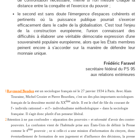
de confrontation nécessaire, même si l'on mesure chaque la
distance entre la conquête et l'exercice du pouvoir ;
le second est sans doute l'émergence d'espaces cohérents et
pertinents où la puissance publique pourrait s'exercer
efficacement dans le cadre de la globalisation. C'est tout l'enjeu
de la construction européenne, l'union connaissant des
difficultés à élaborer une véritable démocratie expression d'une
souveraineté populaire européenne, alors que les États membres
peinent encore à s'accorder sur la manière de défendre leur
monnaie unique.
Frédéric Faravel
secrétaire fédéral du PS 95
aux relations extérieures
1
Raymond Boudon
est un sociologue français né le 27 janvier 1934 à Paris. Avec Alain
Touraine, Michel Crozier et Pierre Bourdieu, c'est un des plus importants sociologues
ème
français de la deuxième moitié du XX
siècle. Il est le chef de file du courant de
l'« individu rationnel » et l'« individualisme méthodologique » dans la sociologie
française. Il s'agit donc plutôt d'un penseur libéral.
2
Attention à ne pas confondre « séparation des pouvoirs » et nécessité d'avoir des contre-
pouvoirs. La confusion vient de l'habitude prise aux États-Unis de définir la Presse
ème
comme le 4
pouvoir ; or si celle-ci a une mission d'information du citoyen, donc
éventuellement de formation de son jugement et d'influence des décisions, la presse