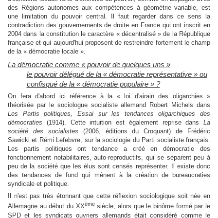
des Régions autonomes aux compétences à géométrie variable, est
une limitation du pouvoir central. Il faut regarder dans ce sens la
contradiction des gouvernements de droite en France qui ont inscrit en
2004 dans la constitution le caractère « décentralisé » de la République
française et qui aujourd'hui proposent de restreindre fortement le champ
de la « démocratie locale ».
La démocratie comme « pouvoir de quelques uns »
le pouvoir délégué de la « démocratie représentative » ou
confisqué de la « démocratie populaire » ?
On fera d'abord ici référence à la « loi d'airain des oligarchies »
théorisée par le sociologue socialiste allemand Robert Michels dans
Les Partis politiques, Essai sur les tendances oligarchiques des
démocraties
(1914). Cette intuition est également reprise dans
La
société des socialistes
(2006, éditions du Croquant) de Frédéric
Sawicki et Rémi Lefebvre, sur la sociologie du Parti socialiste français.
Les partis politiques ont tendance a créé en démocratie des
fonctionnement notabilitaires, auto-reproductifs, qui se séparent peu à
peu de la société que les élus sont censés représenter. Il existe donc
des tendances de fond qui mènent à la création de bureaucraties
syndicale et politique.
Il n'est pas très étonnant que cette réflexion sociologique soit née en
ème
Allemagne au début du XX
siècle, alors que le binôme formé par le
SPD et les syndicats ouvriers allemands était considéré comme le