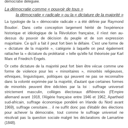
démocratie déléguée.
La démocratie comme « pouvoir de tous »
la démocratie « radicale » ou la « dictature de la majorité »
La typologie de la « démocratie radicale » a été définie par Raymond
1
Boudon
. Dans cette conception largement hérité de l'expérience
historique et idéologique de la Révolution française, il n'est rien au-
dessus du pouvoir de décision du peuple et de son expression
majoritaire. Ce qu'il a fait il peut fort bien le défaire. C'est une forme de
« dictature de la majorité », catégorie à laquelle on peut également
rattacher la « dictature du prolétariat » telle qu'elle fut théorisée par Karl
Marx et Friedrich Engels.
Or cette dictature de la majorité peut fort bien être vécue comme une
forme de violence pour les « minoritaires », minorités religieuses,
ethniques, linguistiques, politiques qui peuvent ne pas se reconnaître
dans la volonté exprimée par la majorité, d'autant que certaines formes
de minorités peuvent être édictées par la loi : suffrage universel
strictement masculin, collèges électoraux différenciés (l'Empire
allemand avant 1918, l'Algérie française entre 1946 et 1962, Apartheid
sud-africain, suffrage économique pondéré en Irlande du Nord avant
1969), suffrage censitaire… il ne suffit donc pas d'établir des élections
pour achever la démocratie, tout comme le suffrage universel ne
résolvait pas la question sociale malgré les déclarations de Lamartine
(1848).