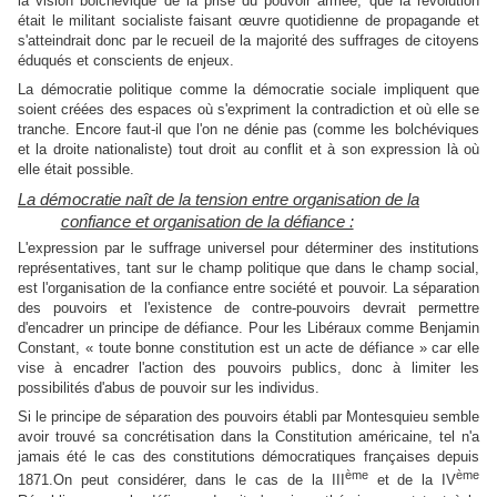
la vision bolchévique de la prise du pouvoir armée, que la révolution
était le militant socialiste faisant œuvre quotidienne de propagande et
s'atteindrait donc par le recueil de la majorité des suffrages de citoyens
éduqués et conscients de enjeux.
La démocratie politique comme la démocratie sociale impliquent que
soient créées des espaces où s'expriment la contradiction et où elle se
tranche. Encore faut-il que l'on ne dénie pas (comme les bolchéviques
et la droite nationaliste) tout droit au conflit et à son expression là où
elle était possible.
La démocratie naît de la tension entre organisation de la
confiance et organisation de la défiance :
L'expression par le suffrage universel pour déterminer des institutions
représentatives, tant sur le champ politique que dans le champ social,
est l'organisation de la confiance entre société et pouvoir. La séparation
des pouvoirs et l'existence de contre-pouvoirs devrait permettre
d'encadrer un principe de défiance. Pour les Libéraux comme Benjamin
Constant, « toute bonne constitution est un acte de défiance » car elle
vise à encadrer l'action des pouvoirs publics, donc à limiter les
possibilités d'abus de pouvoir sur les individus.
Si le principe de séparation des pouvoirs établi par Montesquieu semble
avoir trouvé sa concrétisation dans la Constitution américaine, tel n'a
jamais été le cas des constitutions démocratiques françaises depuis
ème
ème
1871.On peut considérer, dans le cas de la III
et de la IV