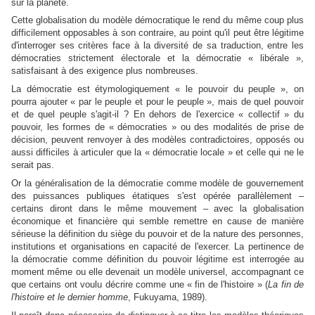
sur la planète.
Cette globalisation du modèle démocratique le rend du même coup plus
difficilement opposables à son contraire, au point qu'il peut être légitime
d'interroger ses critères face à la diversité de sa traduction, entre les
démocraties strictement électorale et la démocratie « libérale »,
satisfaisant à des exigence plus nombreuses.
La démocratie est étymologiquement « le pouvoir du peuple », on
pourra ajouter « par le peuple et pour le peuple », mais de quel pouvoir
et de quel peuple s'agit-il ? En dehors de l'exercice « collectif » du
pouvoir, les formes de « démocraties » ou des modalités de prise de
décision, peuvent renvoyer à des modèles contradictoires, opposés ou
aussi difficiles à articuler que la « démocratie locale » et celle qui ne le
serait pas.
Or la généralisation de la démocratie comme modèle de gouvernement
des puissances publiques étatiques s'est opérée parallèlement –
certains diront dans le même mouvement – avec la globalisation
économique et financière qui semble remettre en cause de manière
sérieuse la définition du siège du pouvoir et de la nature des personnes,
institutions et organisations en capacité de l'exercer. La pertinence de
la démocratie comme définition du pouvoir légitime est interrogée au
moment même ou elle devenait un modèle universel, accompagnant ce
que certains ont voulu décrire comme une « fin de l'histoire » (
La fin de
l'histoire et le dernier homme
, Fukuyama, 1989).