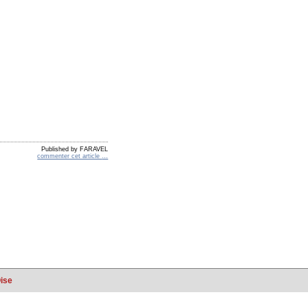
Published by FARAVEL
commenter cet article
…
Oise