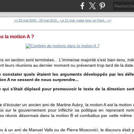
<< 29 mai 2005 - 29 mai 2015...
Le 21 mai, votez pour un Parti... >>
s la motion A ?
s en section sont terminées... L'immense majorité s'est bien tenu, mê
ant leurs réunions au dernier moment ou prévenant trop tard de la date
constater quels étaient les arguments développés par les défe
ion A ne cessent de nous surprendre...
 qui s'était déplacé pour promouvoir le texte de la direction sor
e d'écouter un ancien ami de Martine Aubry, la motion A est la motion 
is sur le gouvernement pour infléchir sa politique en reprenant no
es réunis désormais dans la motion B et combattus par cette même d
és à un ami de Manuel Valls ou de Pierre Moscovici, le discours était p