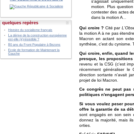
s'agissait uniquemen
motion. Plus question
contester des actes de 
dans la motion A...
quelques repères
Qui croire ?
Cité par
L'Obs
Histoire du socialisme français
la motion A à ne pas étendre 
L
a dérive de la construction européenne
Macron en actant son exten
est-elle (ir)résistible ?
synthèse, c'est du cynisme. T
8
0 ans du Front Populaire à Bezons
Ecole de formation de Maintenant la
Qui croire, enfin, quand l
Gauche
presque, les propositions 
revenu et la CSG (c'est impo
récemment généraliser le 
direction sortante n'avait j
projet de loi Macron.
Ce congrès ne peut pas s
politiques n'engagent pers
Si vous voulez peser pour
offre la garantie de sa dé
sont engagés en son sein co
donnez la majorité, mais il
orties.