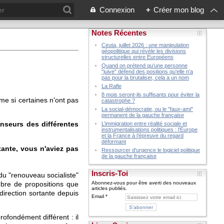
Connexion
+
Créer mon blog
Notes Récentes
Ceuta, juillet 2026 : une manipulation
géopolitique qui révèle les divisions
structurelles entre Européens
Quand on prétend qu'une personne
"juive" défend des positions qu'elle n'a
pas pour la brutaliser, cela a un nom
La Rafle
8 mois seront-ils suffisants pour éviter la
me si certaines n'ont pas
catastrophe ?
.
La social-démocratie, ou le "faux-ami"
permanent de la gauche française
nseurs des différentes
L’immigration entre réalité sociale et
instrumentalisations politiques : l’Europe
et la France à l’épreuve du regard
déformant
tante, vous n'aviez pas
Ressourcer d'urgence le logiciel politique
de la gauche française
Inscris-Toi
du "renouveau socialiste"
mbre de propositions que
Abonnez-vous pour être averti des nouveaux
articles publiés.
irection sortante depuis
Email
rofondément différent : il