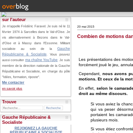
sur l'auteur
Je m'appelle Frédéric Faravel. Je suis né le 11
20 mai 2015
février 1974 à Sarcelles dans le Val-d'Oise.
Je
Combien de motions dan
vis alternativement à Bezons dans le Val-
d'Oise et à Massy dans l'Essonne. Militant
Gauche
socialiste au sein de la
Républicaine & Socialiste
. Vous pouvez
Les présentations des motion
ma chaîne YouTube
aussi consulter
. Je suis
forcément joué le jeu, annul
membre de la direction nationale de la Gauche
Républicaine et Socialiste, en charge du pôle
Cependant,
nous avons pu 
"Idées, formation, riposte".
motions. Et ceux de la mot
Me contacter
En effet,
selon le camarade
en savoir plus
droit au même discours.
Trouve
Si vous aviez la chanc
qui va peser désorma
portaient les camarad
Gauche Républicaine &
plusieurs mois.
Socialiste
REJOIGNEZ LA GAUCHE
Si vous étiez confront
RÉPUBLICAINE & SOCIALISTE