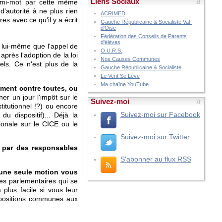
Liens Sociaux
demi-mot par cette même
'autorité à ne plus rien
ACRIMED
es avec ce qu'il y a écrit
Gauche Républicaine & Socialiste Val-
d'Oise
Fédération des Conseils de Parents
d'élèves
 lui-même que l'appel de
O.U.R.S.
après l'adoption de la loi
Nos Causes Communes
ls. Ce n'est plus de la
Gauche Républicaine & Socialiste
Le Vent Se Lève
Ma chaîne YouTube
ement contre toutes, ou
er un jour l'impôt sur le
Suivez-moi
titutionnel !?) ou encore
Suivez-moi sur Facebook
 dispositif)... Déjà la
tionale sur le CICE ou le
Suivez-moi sur Twitter
 par des responsables
S'abonner au flux RSS
 une seule motion vous
les parlementaires qui se
plus facile si vous leur
ropositions communes aux