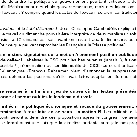
t de défendre la politique du gouvernement pourtant critiquée à 
 d'infléchissement des choix gouvernementaux, mais des injonctions d
l'exécutif. Y compris quand les actes de l'exécutif seraient contradictoir
ervateur
et le
Lab' d'Europe 1
, Jean-Christophe Cambadélis expliquait
le travail du dimanche pouvait être interprété de deux manières : soit 
sion à 12 dimanches, soit avant en restant aux 5 dimanches actue
out ce que peuvent reprocher les Français à la "classe politique"...
es ministres signataires de la motion A prennent position publiqu
de celle-ci
: abaisser la CSG pour les bas revenus (jamais !), fusionn
ssible !), réorientation ou conditionnalité du CICE (ce serait anticons
CV anonyme (François Rebsamen vient d'annoncer la suppression du
amais défendu les positions qu'elle avait faites adopter en Bureau na
e résumer à la fin à un jeu de dupes où les textes présentés
onne et seront oubliés le lendemain du vote.
 infléchir la politique économique et sociale du gouvernement,
termination à tout faire en ce sens : la motion B.
Les militants et 
ntinueront à défendre ces propositions après le congrès ; ce sera 
s le feront aussi une fois que la direction sortante aura jeté nos p