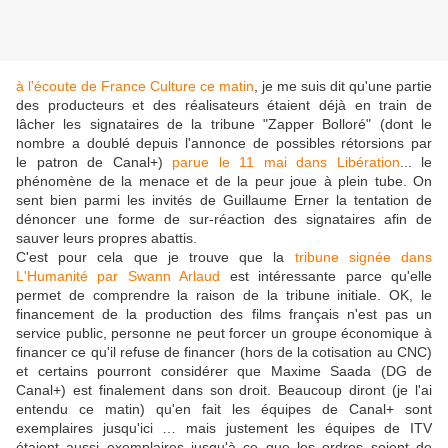
à l'écoute de France Culture ce matin
, je me suis dit qu'une partie
des producteurs et des réalisateurs étaient déjà en train de
lâcher les signataires de la tribune "Zapper Bolloré" (dont le
nombre a doublé depuis l'annonce de possibles rétorsions par
le patron de Canal+)
parue le 11 mai dans Libération
... le
phénomène de la menace et de la peur joue à plein tube. On
sent bien parmi les invités de Guillaume Erner la tentation de
dénoncer une forme de sur-réaction des signataires afin de
sauver leurs propres abattis.
C'est pour cela que je trouve que la
tribune signée dans
L'Humanité par Swann Arlaud
est intéressante parce qu'elle
permet de comprendre la raison de la tribune initiale. OK, le
financement de la production des films français n'est pas un
service public, personne ne peut forcer un groupe économique à
financer ce qu'il refuse de financer (hors de la cotisation au CNC)
et certains pourront considérer que Maxime Saada (DG de
Canal+) est finalement dans son droit. Beaucoup diront (je l'ai
entendu ce matin) qu'en fait les équipes de Canal+ sont
exemplaires jusqu'ici … mais justement les équipes de ITV
étaient aussi exemplaires jusqu'à ce que les ordres soient de