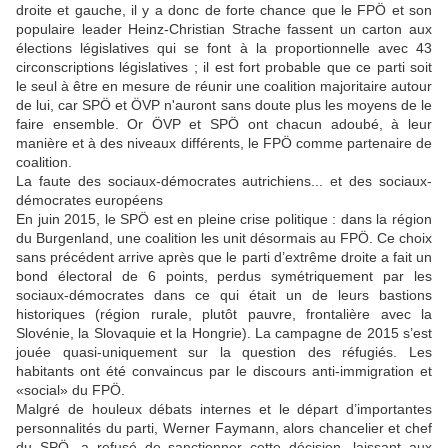
droite et gauche, il y a donc de forte chance que le FPÖ et son
populaire leader Heinz-Christian Strache fassent un carton aux
élections législatives qui se font à la proportionnelle avec 43
circonscriptions législatives ; il est fort probable que ce parti soit
le seul à être en mesure de réunir une coalition majoritaire autour
de lui, car SPÖ et ÖVP n'auront sans doute plus les moyens de le
faire ensemble. Or ÖVP et SPÖ ont chacun adoubé, à leur
manière et à des niveaux différents, le FPÖ comme partenaire de
coalition.
La faute des sociaux-démocrates autrichiens... et des sociaux-
démocrates européens
En juin 2015, le SPÖ est en pleine crise politique : dans la région
du Burgenland, une coalition les unit désormais au FPÖ. Ce choix
sans précédent arrive après que le parti d’extrême droite a fait un
bond électoral de 6 points, perdus symétriquement par les
sociaux-démocrates dans ce qui était un de leurs bastions
historiques (
région rurale, plutôt pauvre, frontalière avec la
Slovénie, la Slovaquie et la Hongrie). La campagne de 2015 s’est
jouée quasi-uniquement sur la question des réfugiés. Les
habitants ont été convaincus par le discours anti-immigration et
«social» du FPÖ.
Malgré de houleux débats internes et le départ d’importantes
personnalités du parti, Werner Faymann, alors chancelier et chef
du SPÖ, a refusé de sanctionner cette décision, laissant aux