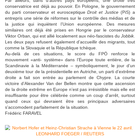
Par ailleurs, dans d’autres pays européens, une droite très
conservatrice est déjà au pouvoir. En Pologne, le gouvernement
du parti conservateur et eurosceptique
Droit et Justice
(PiS) a
entrepris une série de réformes sur le contrôle des médias et de
la justice qui inquiètent l’Union européenne. Des mesures
similaires ont déjà été prises en Hongrie par le conservateur
Viktor Orban, qui est allié localement aux néo-fascistes du
Jobbik
.
Les deux pays refusent également d’accueillir des migrants, tout
comme la Slovaquie et la République tchèque.
Au-delà de ces situations, le score du FPÖ renforce le
mouvement «anti- système» dans l’Europe toute entière, de la
Scandinavie à la Méditerranée – symboliquement, le jour d’un
deuxième tour de la présidentielle en Autriche, un parti d’extrême
droite a fait son entrée au parlement de Chypre. La courte
victoire d’Alexander Van der Bellen montre que cette ascension
de la droite extrême en Europe n’est pas irrésistible mais elle est
insuffisante pour être célébrée comme un coup d’arrêt, surtout
quand ceux qui devraient être ses principaux adversaires
s'accomodent parfaitement de la situation.
Frédéric FARAVEL