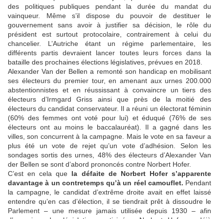
des politiques publiques pendant la durée du mandat du
vainqueur. Même s’il dispose du pouvoir de destituer le
gouvernement sans avoir à justifier sa décision, le rôle du
président est surtout protocolaire, contrairement à celui du
chancelier. L’Autriche étant un régime parlementaire, les
différents partis devraient lancer toutes leurs forces dans la
bataille des prochaines élections législatives, prévues en 2018.
Alexander Van der Bellen a remonté son handicap en mobilisant
ses électeurs du premier tour, en amenant aux urnes 200.000
abstentionnistes et en réussissant à convaincre un tiers des
électeurs d’Irmgard Griss ainsi que près de la moitié des
électeurs du candidat conservateur. Il a réuni un électorat féminin
(60% des femmes ont voté pour lui) et éduqué (76% de ses
électeurs ont au moins le baccalauréat). Il a gagné dans les
villes, son concurrent à la campagne. Mais le vote en sa faveur a
plus été un vote de rejet qu’un vote d’adhésion. Selon les
sondages sortis des urnes, 48% des électeurs d’Alexander Van
der Bellen se sont d’abord prononcés contre Norbert Hofer.
C’est en cela que
la défaite de Norbert Hofer s’apparente
davantage à un contretemps qu’à un réel camouflet.
Pendant
la campagne, le candidat d’extrême droite avait en effet laissé
entendre qu’en cas d’élection, il se tiendrait prêt à dissoudre le
Parlement – une mesure jamais utilisée depuis 1930 – afin