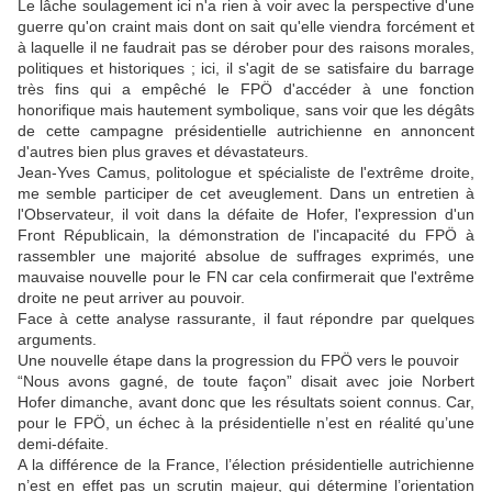
Le lâche soulagement ici n'a rien à voir avec la perspective d'une
guerre qu'on craint mais dont on sait qu'elle viendra forcément et
à laquelle il ne faudrait pas se dérober pour des raisons morales,
politiques et historiques ; ici, il s'agit de se satisfaire du barrage
très fins qui a empêché le FPÖ d'accéder à une fonction
honorifique mais hautement symbolique, sans voir que les dégâts
de cette campagne présidentielle autrichienne en annoncent
d'autres bien plus graves et dévastateurs.
Jean-Yves Camus, politologue et spécialiste de l'extrême droite,
me semble participer de cet aveuglement. Dans un entretien à
l'Observateur, il voit dans la défaite de Hofer, l'expression d'un
Front Républicain, la démonstration de l'incapacité du FPÖ à
rassembler une majorité absolue de suffrages exprimés, une
mauvaise nouvelle pour le FN car cela confirmerait que l'extrême
droite ne peut arriver au pouvoir.
Face à cette analyse rassurante, il faut répondre par quelques
arguments.
Une nouvelle étape dans la progression du FPÖ vers le pouvoir
“Nous avons gagné, de toute façon” disait avec joie Norbert
Hofer dimanche, avant donc que les résultats soient connus. Car,
pour le FPÖ, un échec à la présidentielle n’est en réalité qu’une
demi-défaite.
A la différence de la France, l’élection présidentielle autrichienne
n’est en effet pas un scrutin majeur, qui détermine l’orientation