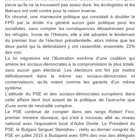
parce qu’ils ne la trouvaient pas assez dure, les écologistes et les
libéraux ont voté contre pour la raison inverse.
En résumé, une manœuvre politique qui consistait à doubler le
FPÖ par la droite n’a généré aucun gain politique pour les
socialistes, sans compter les conséquences désastreuses pour
les réfugiés. Ironie de l’Histoire, elle a été adoptée le lendemain
du premier tour de l’élection présidentielle, alors même que les
deux partis qui la défendaient y ont rassemblé, ensemble, 22%
des voix.
La loi migratoire est l’illustration extrême d’une coalition qui
amène les sociaux-démocrates à la compromission la plus totale,
sans aucun gain électoral. Les électeurs ont fini par mettre
définitivement dans le même sac sociaux-démocrates et
conservateurs, qu’ils voient comme les garants d’un même
système.
L'attitude du PSE et des sociaux-démocrates européens dans
cette affaire tient tout autant de la politique de l'autruche que
d'une sorte de neutralité complice.
Le PSE continue de compter dans ses rangs Robert Fico,
premier ministre slovaque, qui s'est à nouveau allié au niveau
national avec l'équivalent local d'Aube Dorée. Le Président du
PSE, le Bulgare Sergueï Stanishev - réélu au dernier congrès du
PSE en juillet 2015 à Budapest avec 69% des voix des délégués