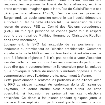
responsables régionaux la liberté de leurs alliances, extrême
droite comprise.
Imaginez que le Nord/Pas-de-Calais/Picardie soit
géré par une alliance PS-FN, c'est ce qui se passe en
Burgenland.
La seule sanction contre le parti social-démocrate
autrichien du fait de cette alliance fut ... la suspension de cette
région du groupe PSE au Comité des Régions européennes
(CoR), un truc que personne ne connaît (avec tout le respect
pour le gros travail de Matthieu Hornung ou Christophe Rouillon
dans cette Assemblée).
Logiquement, le SPÖ fut incapable de se positionner au
lendemain du premier tour de l’élection présidentielle. Comment
appeler à battre le FPÖ au second tour tout en étant allié avec ce
parti à l’échelle régionale ? Il n'a pas appelé à voter Alexander
van der Bellen au second tour. Les responsables du parti ont eu
beau dire que « personnellement » ils voteraient pour lui, attitude
qui a provoqué la colère de nombreux militants opposés à toute
compromission avec l’extrême droite, notamment à Vienne.
Cette pantalonnade a renforcé les partisans d’une alliance avec
le FPÖ au niveau national. Au lendemain de la démission de
Faymann, un débat interne s’est ouvert autour de cette
possibilité, si l’occasion se présentait en cas d’élections
anticipées. Ce débat a fait planer pendant quelques jours la
menace d’une implosion du parti, avant que le nouveau chef du