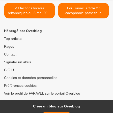
< Élections locales
Loi Travail, article 2 :
britanniques du 5 mai 2016
cacophonie pathétique
: le Labour de Corbyn
autour d'un marché de
déjoue les Cassandre
dupe >
Hébergé par Overblog
Top articles
Pages
Contact
Signaler un abus
C.G.U.
Cookies et données personnelles
Préférences cookies
Voir le profil de FARAVEL sur le portail Overblog
Créer un blog sur Overblog