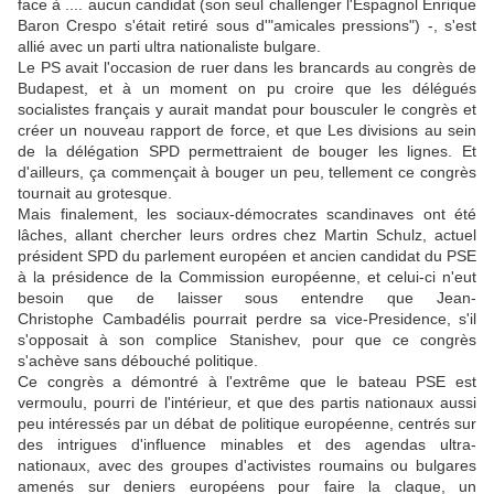
face à .... aucun candidat (son seul challenger l'Espagnol Enrique
Baron Crespo s'était retiré sous d'"amicales pressions") -, s'est
allié avec un parti ultra nationaliste bulgare.
Le PS avait l'occasion de ruer dans les brancards au congrès de
Budapest, et à un moment on pu croire que les délégués
socialistes français y aurait mandat pour bousculer le congrès et
créer un nouveau rapport de force, et que Les divisions au sein
de la délégation SPD permettraient de bouger les lignes. Et
d'ailleurs, ça commençait à bouger un peu, tellement ce congrès
tournait au grotesque.
Mais finalement, les sociaux-démocrates scandinaves ont été
lâches, allant chercher leurs ordres chez Martin Schulz, actuel
président SPD du parlement européen et ancien candidat du PSE
à la présidence de la Commission européenne, et celui-ci n'eut
besoin que de laisser sous entendre que Jean-
Christophe Cambadélis pourrait perdre sa vice-Presidence, s'il
s'opposait à son complice Stanishev, pour que ce congrès
s'achève sans débouché politique.
Ce congrès a démontré à l'extrême que le bateau PSE est
vermoulu, pourri de l'intérieur, et que des partis nationaux aussi
peu intéressés par un débat de politique européenne, centrés sur
des intrigues d'influence minables et des agendas ultra-
nationaux, avec des groupes d'activistes roumains ou bulgares
amenés sur deniers européens pour faire la claque, un