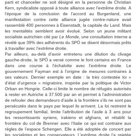
parti et chancelier ne soit désigné en la personne de Christian
Kern, syndicaliste opposé à toute alliance avec l’extrême droite.
A
l’époque de la conclusion de l'accord au Burgenland, une
manifestation contre cette alliance jugée contre-nature avait
rassemblé 400 personnes à Eisenstadt, la capitale du Land. Mais
les mentalités semblent avoir évolué. Selon un jeune militant
socialiste autrichien cité par
Le Monde
, une consultation interne a
révélé que 39% des adhérents du SPÖ se disent désormais prêts
à travailler avec l’extrême droite.
Par ailleurs, au-delà d'avoir entretenu une dilution du clivage
gauche-droite, le SPÖ a versé comme le font certains en France
dans une course à l'échalotte avec l'extrême droite. Le
gouvernement Fayman est à l’origine de mesures contraires à
ses valeurs. Dernier exemple en date : la très contestée loi «
d’état d’urgence » migratoire, inspirée par la politique de Victor
Orban en Hongrie. Celle-ci limite le nombre de réfugiés autorisés
à rester en Autriche à 37.500 par an et permet à l’administration
de refouler des demandeurs d’asile à la frontière s’ils ne sont pas
persécutés dans le pays par lequel ils arrivent. La loi restreint le
regroupement familial, limite l’attribution de l’asile à 3 ans pour
les ressortissants syriens, irakiens et afghans, et rétablit la
frontière du col de Brenner avec l’Italie ce qui est contraire aux
règles de l’espace Schengen.
Elle a été adoptée de concert par
les socialistes et les conservateurs. L’extrême droite l’a rejetée