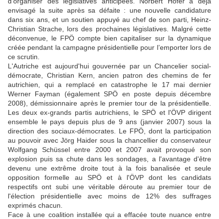
d’organiser des législatives anticipées. Norbert Hofer a déjà
envisagé la suite après sa défaite : une nouvelle candidature
dans six ans, et un soutien appuyé au chef de son parti, Heinz-
Christian Strache, lors des prochaines législatives. Malgré cette
déconvenue, le FPÖ compte bien capitaliser sur la dynamique
créée pendant la campagne présidentielle pour l’emporter lors de
ce scrutin.
L'Autriche est aujourd'hui gouvernée par un Chancelier social-
démocrate, Christian Kern, ancien patron des chemins de fer
autrichien, qui a remplacé en catastrophe le 17 mai dernier
Werner Fayman (également SPÖ en poste depuis décembre
2008), démissionnaire après le premier tour de la présidentielle.
Les deux ex-grands partis autrichiens, le SPÖ et l'ÖVP dirigent
ensemble le pays depuis plus de 9 ans (janvier 2007) sous la
direction des sociaux-démocrates. Le FPÖ, dont la participation
au pouvoir avec Jörg Haider sous la chancellier du conservateur
Wolfgang Schüssel entre 2000 et 2007 avait provoqué son
explosion puis sa chute dans les sondages, a l'avantage d'être
devenu une extrême droite tout à la fois banalisée et seule
opposition formelle au SPÖ et à l'ÖVP dont les candidats
respectifs ont subi une véritable déroute au premier tour de
l'élection présidentielle avec moins de 12% des suffrages
exprimés chacun.
Face à une coalition installée qui a effacée toute nuance entre