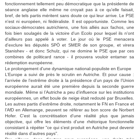
fonctionnement tellement peu démocratique que la présidente de
séance anglaise elle même ne croyait pas à ce qu'elle faisait,
bref, de tels partis méritent sans doute ce qui leur arrive. Le PSE
n'est ni européen, ni fédéraliste. Il est opportuniste. Comme les
sociaux-démocrates autrichiens, une fois alliés aux fachos, une
fois bien soulagés de la victoire d'un Ecolo pour lequel ils n'ont
d'ailleurs pas appelé à voter. Le jour où le PSE menacera
d'exclure les députés SPÖ et SMER de son groupe, et virera
Stanishev - et donc Schulz, qui ne domine le PSE que par ces
combines de politicard rance - il prouvera vouloir entamer sa
rédemption européenne.
Le prolongement d'une dynamique national-populiste en Europe
L’Europe a suivi de près le scrutin en Autriche. Et pour cause :
l’arrivée de l’extrême droite à la présidence d’un pays de l’Union
européenne aurait été une première depuis la seconde guerre
mondiale. Même si l’Autriche a peu d’influence sur les institutions
européennes, un effet boule de neige était redouté par Bruxelles.
Les autres partis d’extrême droite, notamment le FN en France et
l'AfD en Allemange, peuvent se référer au bon score de Norbert
Hofer. C’est la concrétisation d'une réalité plus que jamais
objective, qui offre les éléments d'une rhétorique fonctionnelle
consistant à répéter "ce qui s'est produit en Autriche peut devenir
réalité dans d'autres pays".