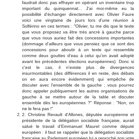
faudrait donc pas effrayer en opérant un inventaire trop
important du quinquennat... J'ai moi-même eu la
possibilité d'échanger directement avec Olivier Faure
voici une vingtaine de jours lors d'une réunion à
Solférino en ces termes : "Olivier, tu me dis que le texte
que vous proposez va être très ancré à gauche parce
que vous nous auriez fait des concessions importantes
(dommage d'ailleurs que vous pensiez que ce sont des
concessions pour aboutir à un texte qui ressemble
comme deux gouttes d'eau à celui qu'on avait adopté
avant les précédentes élections européennes). Donc si
c'est le cas, il n'existe plus de divergences
insurmontables (des différences il en reste, des débats
on en aura encore évidemment) qui empêche de
discuter avec l'ensemble de la gauche ; vous pourrez
donc appeler publiquement les autres organisations de
gauche à se mettre autour de la table et discuter
ensemble dès les européennes ?" Réponse : "Non, on
ne le fera pas !"
2. Christine Revault d'Allones, députée européenne et
présidente de la délégation socialiste française, aurait
salué le travail d'Emmanuel Maurel comme député
européen : il faut se rappeler que la délégation socialiste
française au Parlement européen lui a reproché son vote