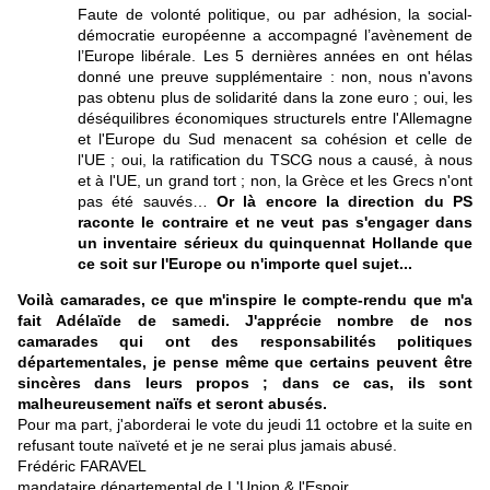
Faute de volonté politique, ou par adhésion, la social-
démocratie européenne a accompagné l’avènement de
l’Europe libérale. Les 5 dernières années en ont hélas
donné une preuve supplémentaire :
non, nous n'avons
pas obtenu plus de solidarité dans la zone euro ; oui, les
déséquilibres économiques structurels entre l'Allemagne
et l'Europe du Sud menacent sa cohésion et celle de
l'UE ; oui, la ratification du TSCG nous a causé, à nous
et à l'UE, un grand tort ; non, la Grèce et les Grecs n'ont
pas été sauvés
…
Or là encore la direction du PS
raconte le contraire et ne veut pas s'engager dans
un inventaire sérieux du quinquennat Hollande que
ce soit sur l'Europe ou n'importe quel sujet...
Voilà camarades, ce que m'inspire le compte-rendu que m'a
fait Adélaïde de samedi. J'apprécie nombre de nos
camarades qui ont des responsabilités politiques
départementales, je pense même que certains peuvent être
sincères dans leurs propos ; dans ce cas, ils sont
malheureusement naïfs et seront abusés.
Pour ma part, j'aborderai le vote du jeudi 11 octobre et la suite en
refusant toute naïveté et je ne serai plus jamais abusé.
Frédéric FARAVEL
mandataire départemental de L'Union & l'Espoir