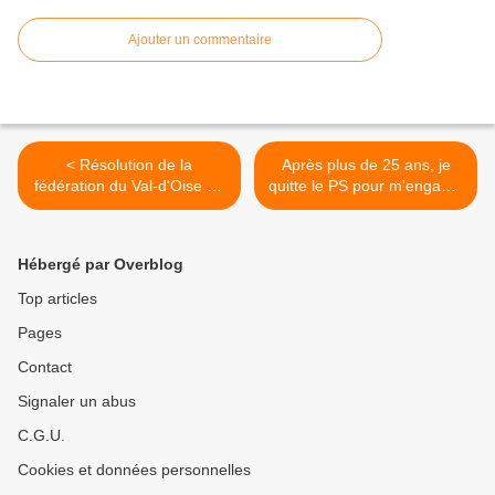
Ajouter un commentaire
< Résolution de la
Après plus de 25 ans, je
fédération du Val-d'Oise du
quitte le PS pour m'engager
Parti socialiste contre la
dans la construction d'une
privatisation d'ADP
véritable alternative
républicaine, écologiste et
Hébergé par Overblog
socialiste >
Top articles
Pages
Contact
Signaler un abus
C.G.U.
Cookies et données personnelles