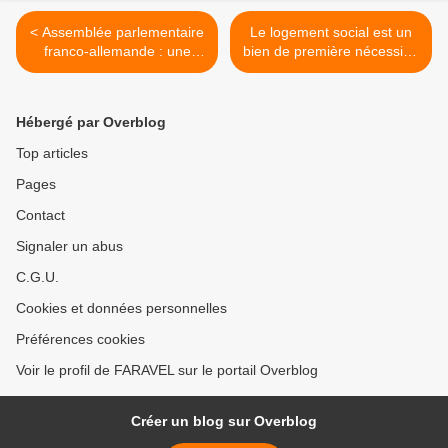
< Assemblée parlementaire
Le logement social est un
franco-allemande : une
bien de première nécessité,
démarche politique à
baissons la TVA à 5,5% !
contre-temps et
Pétition >
juridiquement bancale
Hébergé par Overblog
Top articles
Pages
Contact
Signaler un abus
C.G.U.
Cookies et données personnelles
Préférences cookies
Voir le profil de FARAVEL sur le portail Overblog
Créer un blog sur Overblog