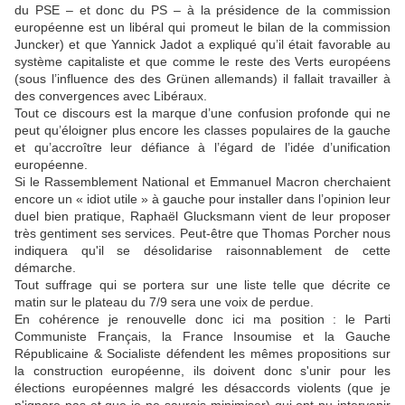
du PSE – et donc du PS – à la présidence de la commission
européenne est un libéral qui promeut le bilan de la commission
Juncker) et que Yannick Jadot a expliqué qu’il était favorable au
système capitaliste et que comme le reste des Verts européens
(sous l’influence des des Grünen allemands) il fallait travailler à
des convergences avec Libéraux.
Tout ce discours est la marque d’une confusion profonde qui ne
peut qu’éloigner plus encore les classes populaires de la gauche
et qu’accroître leur défiance à l’égard de l’idée d’unification
européenne.
Si le Rassemblement National et Emmanuel Macron cherchaient
encore un « idiot utile » à gauche pour installer dans l’opinion leur
duel bien pratique, Raphaël Glucksmann vient de leur proposer
très gentiment ses services. Peut-être que Thomas Porcher nous
indiquera qu'il se désolidarise raisonnablement de cette
démarche.
Tout suffrage qui se portera sur une liste telle que décrite ce
matin sur le plateau du 7/9 sera une voix de perdue.
En cohérence je renouvelle donc ici ma position : le Parti
Communiste Français, la France Insoumise et la Gauche
Républicaine & Socialiste défendent les mêmes propositions sur
la construction européenne, ils doivent donc s'unir pour les
élections européennes malgré les désaccords violents (que je