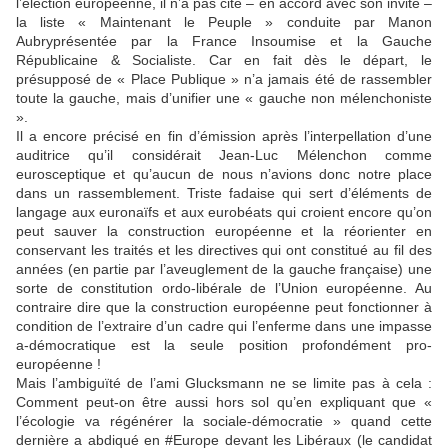
l’élection européenne, il n’a pas cité – en accord avec son invité –
la liste « Maintenant le Peuple » conduite par Manon
Aubryprésentée par la France Insoumise et la Gauche
Républicaine & Socialiste. Car en fait dès le départ, le
présupposé de « Place Publique » n’a jamais été de rassembler
toute la gauche, mais d’unifier une « gauche non mélenchoniste
».
Il a encore précisé en fin d’émission après l’interpellation d’une
auditrice qu’il considérait Jean-Luc Mélenchon comme
eurosceptique et qu’aucun de nous n’avions donc notre place
dans un rassemblement. Triste fadaise qui sert d’éléments de
langage aux euronaïfs et aux eurobéats qui croient encore qu’on
peut sauver la construction européenne et la réorienter en
conservant les traités et les directives qui ont constitué au fil des
années (en partie par l’aveuglement de la gauche française) une
sorte de constitution ordo-libérale de l’Union européenne. Au
contraire dire que la construction européenne peut fonctionner à
condition de l’extraire d’un cadre qui l’enferme dans une impasse
a-démocratique est la seule position profondément pro-
européenne !
Mais l’ambiguïté de l’ami Glucksmann ne se limite pas à cela :
Comment peut-on être aussi hors sol qu’en expliquant que «
l’écologie va régénérer la sociale-démocratie » quand cette
dernière a abdiqué en #Europe devant les Libéraux (le candidat