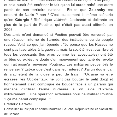
et cela aurait été entériner le fait qu'on lui aurait retiré une autre
partie de son territoire national... Est-ce que
Zelensky
est
entouré de Nazis ? non ! C'est exactement le même scénario
qu'en
Géorgie
! Rhétorique
völkisch
, fascisante et délirante en
plus de la part de Poutine, qui n'était pas aussi affirmée en
2008...
Des amis m'ont demandé si Poutine pouvait être renversé par
une réaction interne de l'armée, des institutions ou du peuple
russes. Voilà ce que j'ai répondu : "Je pense que les Russes ne
sont pas favorables à la guerre... mais la société n'est pas libre et
tous les opposants (les pires comme les acceptables) ont été
arrêtés ou exilés ; je doute d'un mouvement spontané de révolte
qui irait jusqu'à renverser Poutine... Les militaires peuvent-ils le
renverser ? Est-ce que c'est dans leur intérêt ? J'ai un doute, car
ils s'achètent de la gloire à peu de frais : l'Ukraine va être
écrasée, les Occidentaux ne vont pas bouger le petit doigt et
honnêtement c'est compliqué de bouger face à un parano qui
menace d'utiliser l'arme nucléaire si on aide l'Ukraine
militairement... Une opération extérieure pour neutraliser Poutine
? ça me paraît compliqué..."
Frédéric Faravel
Conseiller municipal et communautaire Gauche Républicaine et Socialiste
de Bezons