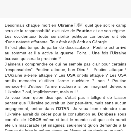
Désormais chaque mort en
Ukraine
🇺🇦 quel que soit le camp
sera de la responsabilité exclusive de
Poutine
et de son régime.
Les occidentaux toute sensibilité politique confondue ont été
d’une naïveté effarante. Tout était déjà écrit en Géorgie.
Il n'est plus temps de parler de désescalade : Poutine est arrivé
au sommet et il a activé la
guerre
. Point… Une fois l'Ukraine
écrasée qui sera le prochain ?
J'aimerais comprendre ce qui ne semble pas clair pour certains
"responsables". Poutine attaque, bon Dieu !... Poutine attaque !
L'Ukraine a-t-elle attaqué ? Les
USA
ont-ils attaqué ? Les USA
ont-ils menacés d'utiliser l'arme nucléaire ? non ! Poutine
menace-t-il d'utiliser l'arme nucléaire si on imaginait défendre
l'Ukraine ? oui, implicitement, mais oui !
Je veux bien qu'on dise que c'était pas intelligent de laisser
penser que l'Ukraine pourrait un jour peut-être, mais sans aucun
engagement, entrer dans l'
OTAN
. Je veux bien entendre que
l'Ukraine aurait dû céder pour la consultation au
Donbass
sous
contrôle de l'
OSCE
même si tout le monde sait que cela aurait
été un mascarade (et imaginez seulement qu'on demande à la
France de faire la même chose en Alsace et on rigolera un peu)...