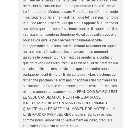
ministre de la Santé, Bernard Kouchner, se rallie à l’initiative
de Michel Rocard en faveur d’un partenariat PS-UDF. <br />
Le fondateur de Médecins sans Frontières se défend de toute
«manœuvre politicienne», estimant que tel n’est pas non plus
le but de Michel Rocard, «lui qui a plus apporté à la France et
aux idées que tous ses détracteurs réunis». Il rappelle qu’il a
«suffisamment soutenu Ségolène Royal et travaillé avec elle
pour savoir qu'elle peut orchestrer calmement cette
indispensable mutation». <br /> Bernard Kouchner en appelle
au réalisme : «Je sais que les alliances ne se noueront
qu'après le premier tour. Ce n'est pas ajouter à la confusion
que de revenir dès aujourd'hui à l'essentiel, et de préférer aux
calculs politiciens des convictions que tant d'entre nous
partagent», écrit-il. <br /> Et de conclure : «Les électeurs de
dimanche prochain ne sont pas prisonniers des frontières du
sectarisme. La France vaut mieux que nos certitudes vieillies
et nos crampes partisanes». <br /> FRANCOIS BAYROU EST
LE SEUL CANDIDAT QUI PEUT FAIRE BARRAGE
A NICOLAS SARKOZY EN AYANT UN PROGRAMME DE
QUALITE.<br /> PENSEZ-Y AU MOMENT DE VOTER.<br />
IL NE FAUDRA PAS PLEURER ensuite si Sarkozy est élu,
comme nous l'avons fait collectivement en 2002,lorsqu'il a
fallu voter Chirac.<br /> <br /> <br />