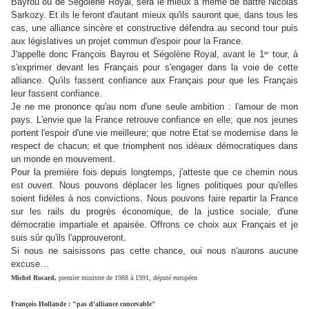
Bayrou ou de Ségolène Royal, sera le mieux à même de battre Nicolas
Sarkozy. Et ils le feront d'autant mieux qu'ils sauront que, dans tous les
cas, une alliance sincère et constructive défendra au second tour puis
aux législatives un projet commun d'espoir pour la France.
er
J'appelle donc François Bayrou et Ségolène Royal, avant le 1
tour, à
s'exprimer devant les Français pour s'engager dans la voie de cette
alliance. Qu'ils fassent confiance aux Français pour que les Français
leur fassent confiance.
Je ne me prononce qu'au nom d'une seule ambition : l'amour de mon
pays. L'envie que la France retrouve confiance en elle; que nos jeunes
portent l'espoir d'une vie meilleure; que notre Etat se modernise dans le
respect de chacun; et que triomphent nos idéaux démocratiques dans
un monde en mouvement.
Pour la première fois depuis longtemps, j'atteste que ce chemin nous
est ouvert. Nous pouvons déplacer les lignes politiques pour qu'elles
soient fidèles à nos convictions. Nous pouvons faire repartir la France
sur les rails du progrès économique, de la justice sociale, d'une
démocratie impartiale et apaisée. Offrons ce choix aux Français et je
suis sûr qu'ils l'approuveront.
Si nous ne saisissons pas cette chance, oui nous n'aurons aucune
excuse…
Michel Rocard,
premier ministre de 1988 à 1991, député européen
François Hollande : "pas d'alliance concevable"