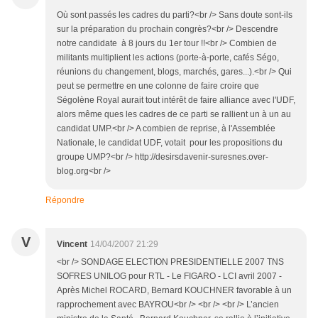
Où sont passés les cadres du parti?<br /> Sans doute sont-ils
sur la préparation du prochain congrès?<br /> Descendre
notre candidate à 8 jours du 1er tour !!<br /> Combien de
militants multiplient les actions (porte-à-porte, cafés Ségo,
réunions du changement, blogs, marchés, gares...).<br /> Qui
peut se permettre en une colonne de faire croire que
Ségolène Royal aurait tout intérêt de faire alliance avec l'UDF,
alors même ques les cadres de ce parti se rallient un à un au
candidat UMP.<br /> A combien de reprise, à l'Assemblée
Nationale, le candidat UDF, votait pour les propositions du
groupe UMP?<br /> http://desirsdavenir-suresnes.over-
blog.org<br />
Répondre
V
Vincent
14/04/2007 21:29
<br /> SONDAGE ELECTION PRESIDENTIELLE 2007 TNS
SOFRES UNILOG pour RTL - Le FIGARO - LCI avril 2007 -
Après Michel ROCARD, Bernard KOUCHNER favorable à un
rapprochement avec BAYROU<br /> <br /> <br /> L’ancien