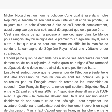
Michel Rocard est un homme politique d'une qualité rare dans notre
République. Au-delà de son haut niveau intellectuel et de sa probité, il a
toujours mis un point d'honneur à dire ce qu'il pensait complètement,
aussi complexe que cela soit, aussi dérangeant que cela puisse être.
C'est sans doute ce qui l'a poussé à faire cet appel dans Le Monde
pour François Bayrou rejoigne dès le premier tour Ségolène Royal, mais
outre le fait que cela ne peut que mettre en difficulté la manière de
conduire la campagne de Ségolène Royal, c'est une véritable erreur
stratégique.
D'abord parce qu'on ne demande pas à un de ses adversaires qui court
derrière soi de nous rejoindre, à moins qu'on ne craigne d'être rattrappé
et dépassé, donc de se mettre ainsi dans une position de battu.
Ensuite et surtout parce que le premier tour de l'élection présidentielle
doit être l'occasion de mesurer quelles sont les options les plus
soutenues par les Français avant de tenter de les rassembler au
second... Que François Bayrou annonce qu'il soutient Ségolène Royal
entre le 22 avril et le 6 mai 2007, et l'hypothèse d'une alliance de l'UDF
avec la gauche - la première devant ainsi faire une révision assez
déchirante de son histoire et de son idéologie - pour empêcher une
aventure réactionnaire sarkoziste peut éventuellement devenir un sujet
de discussion. Mais il faut d'abord que les Français tranchent entre le