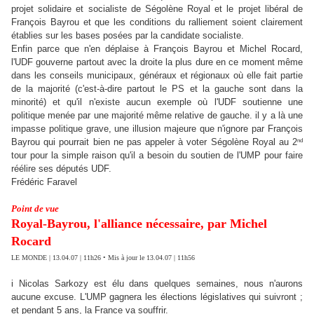
projet solidaire et socialiste de Ségolène Royal et le projet libéral de
François Bayrou et que les conditions du ralliement soient clairement
établies sur les bases posées par la candidate socialiste.
Enfin parce que n'en déplaise à François Bayrou et Michel Rocard,
l'UDF gouverne partout avec la droite la plus dure en ce moment même
dans les conseils municipaux, généraux et régionaux où elle fait partie
de la majorité (c'est-à-dire partout le PS et la gauche sont dans la
minorité) et qu'il n'existe aucun exemple où l'UDF soutienne une
politique menée par une majorité même relative de gauche. il y a là une
impasse politique grave, une illusion majeure que n'ignore par François
nd
Bayrou qui pourrait bien ne pas appeler à voter Ségolène Royal au 2
tour pour la simple raison qu'il a besoin du soutien de l'UMP pour faire
réélire ses députés UDF.
Frédéric Faravel
Point de vue
Royal-Bayrou, l'alliance nécessaire, par Michel
Rocard
LE MONDE | 13.04.07 | 11h26 • Mis à jour le 13.04.07 | 11h56
i Nicolas Sarkozy est élu dans quelques semaines, nous n'aurons
aucune excuse. L'UMP gagnera les élections législatives qui suivront ;
et pendant 5 ans, la France va souffrir.