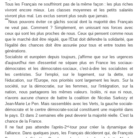
Tous les Français ne souffriront pas de la même façon : les plus riches
vivront encore mieux. Les classes moyennes et les petits salariés
vivront plus mal. Les exclus seront plus seuls que jamais.
Nous pouvons éviter ce gâchis social dont la majorité des Français
ne veut pas. Comment ? Simplement, en unissant nos forces avec
ceux qui sont les plus proches de nous. Ceux qui pensent comme nous
que le marché doit être régulé, que l'Etat doit défendre la solidarité, que
l'égalité des chances doit être assurée pour tous et entre toutes les
générations.
Socialiste et européen depuis toujours, j'affirme que sur les urgences
d'aujourd'hui rien d'essentiel ne sépare plus en France les sociaux-
démocrates et les démocrates-sociaux, c'est-à-dire les socialistes et
les centristes. Sur l'emploi, sur le logement, sur la dette, sur
l'éducation, sur l'Europe, nos priorités sont largement les leurs. Sur la
société, sur la démocratie, sur les femmes, sur l'intégration, sur la
nation, nous partageons les mêmes valeurs. Isolés, ni eux ni nous,
n'avons aucune chance de battre la coalition de Nicolas Sarkozy et
Jean-Marie Le Pen. Mais rassemblés avec les Verts, la gauche sociale-
démocrate et le centre démocrate-social constituent une majorité dans
le pays. Et dans 2 semaines elle peut devenir la majorité réelle. C'est la
chance de la France.
nd
Il ne faut pas attendre l'après-2
-tour pour créer la dynamique de
l'alliance. Dans quelques jours, les Français décideront qui, de François