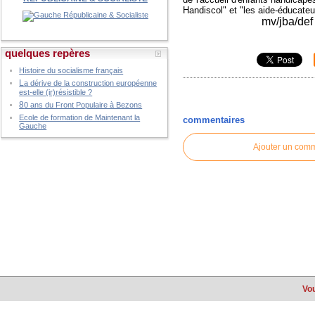
Handiscol" et "les aide-éducateu
mv/jba/def
quelques repères
Histoire du socialisme français
L
a dérive de la construction européenne
est-elle (ir)résistible ?
8
0 ans du Front Populaire à Bezons
Ecole de formation de Maintenant la
commentaires
Gauche
Ajouter un com
Vou