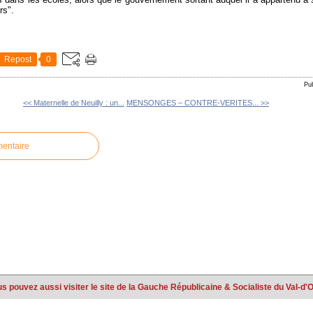
rs".
Repost
0
Pu
<< Maternelle de Neuilly : un...
MENSONGES – CONTRE-VERITES... >>
mentaire
s pouvez aussi visiter le site de la Gauche Républicaine & Socialiste du Val-d'