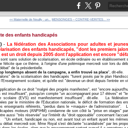
<< Maternelle de Neuilly : un...
MENSONGES – CONTRE-VERITES... >>
ante des enfants handicapés
)
-
La fédération des Associations pour adultes et jeune
olarisation des enfants handicapés, "dont les premiers jalon
est un droit depuis 2005 dont l'application est encore "défa
sont sans solution de scolarisation, en école ordinaire ou en établissement s
e félicite que ce thème, à l'origine d'une polémique mercredi soir lors du dé
ébat" de la présidentielle.
trop longtemps absent de la campagne, a enfin trouvé sa place
", dit-elle.
 jalons" de la scolarisation des handicapés "furent posés par le plan Handis
l'Enseignement scolaire, et qu'elle est "devenue un droit depuis l'entrée en vig
.
application de ce droit "malgré des progrès manifestes", est "encore aujourd'hui
st insuffisant", puisqu'on compte "un accompagnant pour 17 élèves" et "le 
e scolaire (EVS) est manifestement insuffisant", dit-elle.
La fédération c
ées par le ministère de l'Education nationale, le déficit de formation des en
les enseignants référents, "perdus dans le +maquis+ de l'administration".
L'A
ndicapées moteurs (ANPIHM) condamne de son côté la "prise en otages" par
aussi "très réservée" sur l'intérêt du "droit opposable" concernant l'accue
.
"Un enfant, handicapé ou non, est avant tout un enfant ayant les mêmes dr
débat mercredi soir, Mme Royal s'est déclarée "scandalisée" par les prop
s dans les écoles, alors que le gouvernement sortant auquel il a appartenu a 