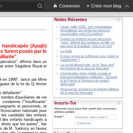
Connexion
+
Créer mon blog
Notes Récentes
Ceuta, juillet 2026 : une manipulation
géopolitique qui révèle les divisions
structurelles entre Européens
Quand on prétend qu'une personne
"juive" défend des positions qu'elle n'a
s handicapés (Apajh)
pas pour la brutaliser, cela a un nom
s furent posés par le
La Rafle
illante".
8 mois seront-ils suffisants pour éviter la
catastrophe ?
pécialisé", affirme dans un
La social-démocratie, ou le "faux-ami"
bat entre Ségolène Royal et
permanent de la gauche française
L’immigration entre réalité sociale et
instrumentalisations politiques : l’Europe
col en 1999", lancé par Mme
et la France à l’épreuve du regard
ueur de la loi du 11 février
déformant
Ressourcer d'urgence le logiciel politique
 défaillante".
de la gauche française
nombre d'auxiliaires de vie
ondamne l'"insuffisante"
Inscris-Toi
seignants et personnels, et
Abonnez-vous pour être averti des nouveaux
ssociation nationale pour
articles publiés.
 les candidats des enfants
Email
il des enfants handicapés à
oits que les autres", fait
os de M. Sarkozy en faveur
selon elle "supprimé le plan