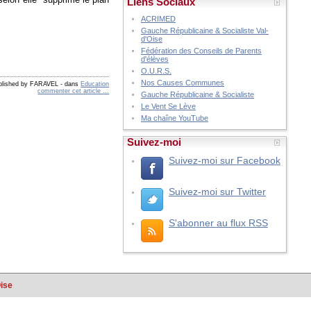
Liens Sociaux
ACRIMED
Gauche Républicaine & Socialiste Val-
d'Oise
Fédération des Conseils de Parents
d'élèves
O.U.R.S.
Nos Causes Communes
blished by FARAVEL
-
dans
Education
commenter cet article
…
Gauche Républicaine & Socialiste
Le Vent Se Lève
Ma chaîne YouTube
Suivez-moi
Suivez-moi sur Facebook
Suivez-moi sur Twitter
S'abonner au flux RSS
Oise