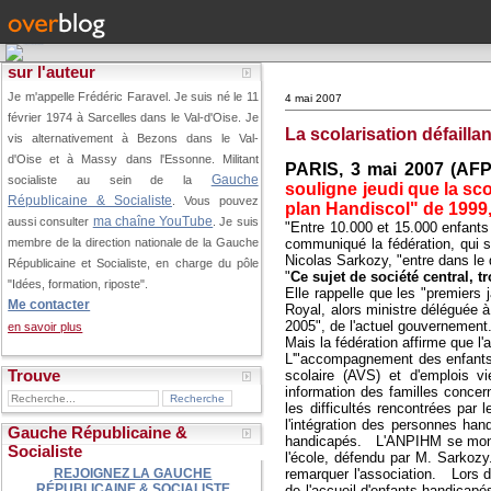
sur l'auteur
Je m'appelle Frédéric Faravel. Je suis né le 11
4 mai 2007
février 1974 à Sarcelles dans le Val-d'Oise.
Je
La scolarisation défaill
vis alternativement à Bezons dans le Val-
d'Oise et à Massy dans l'Essonne. Militant
PARIS, 3 mai 2007 (AFP
Gauche
socialiste au sein de la
souligne jeudi que la sc
Républicaine & Socialiste
. Vous pouvez
plan Handiscol" de 1999, 
ma chaîne YouTube
aussi consulter
. Je suis
"Entre 10.000 et 15.000 enfants 
communiqué la fédération, qui s
membre de la direction nationale de la Gauche
Nicolas Sarkozy, "entre dans le d
Républicaine et Socialiste, en charge du pôle
"
Ce sujet de société central, 
"Idées, formation, riposte".
Elle rappelle que les "premiers
Me contacter
Royal, alors ministre déléguée à 
2005", de l'actuel gouvernement
en savoir plus
Mais la fédération affirme que l'
L'"accompagnement des enfants e
Trouve
scolaire (AVS) et d'emplois vi
information des familles concern
les difficultés rencontrées par 
l'intégration des personnes ha
Gauche Républicaine &
handicapés.
L'ANPIHM se montre 
Socialiste
l'école, défendu par M. Sarkozy
remarquer l'association.
Lors du 
REJOIGNEZ LA GAUCHE
RÉPUBLICAINE & SOCIALISTE
de l'accueil d'enfants handicapé