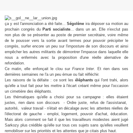
ça y est l'annonciation a été faite...
Ségolène
ira déposer sa motion au
prochain congrès du
Parti socialiste
... dans un an. Elle n'exclut pas
non plus de se présenter au poste de premier secrétaire, voire même
de le pousser vers la sortie avant termes pour pouvoir précipiter le
congrès, surfer encore un peu sur l'imposture de son discours et ainsi
empêcher les autres militants de démontrer l'impasse dans laquelle elle
nous a enfermés avec la proposition d'une réelle alernative de
refondation.
Ce matin, elle enfonçait le clou sur
France Inter
. Et rien dans ses
dernières semaines ne l'a un peu émue ou fait réfléchir.
Les raisons de la défaite : ce sont les
éléphants
qui l'ont trahi, alors
qu'elle a tout fait pour les mettre à l'écart créant même pour l'occasion
un cimetière des éléphants.
Les thématiques qu'elle a choisi pour sa campagne : elles étaient
justes, rien dans son discours - Ordre juste, refus de l'assistanat,
autorité, valeur travail - n'était en décalage avec les attentes réelles de
l'électorat de gauche - emploi, logement, pouvoir d'achat, éducation.
Mais alors comment se fait il que les travailleurs modestes aient jugé
Sarkozy plus crédible qu'elle sur tous ces sujets sans qu'elles veuillent
remobiliser sur les priorités et les attentes que je citais plus haut.