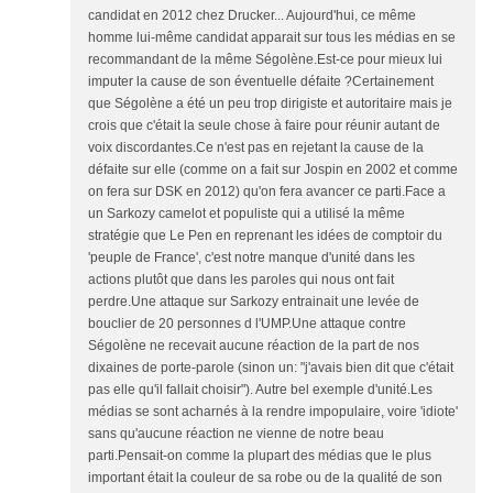
candidat en 2012 chez Drucker... Aujourd'hui, ce même
homme lui-même candidat apparait sur tous les médias en se
recommandant de la même Ségolène.Est-ce pour mieux lui
imputer la cause de son éventuelle défaite ?Certainement
que Ségolène a été un peu trop dirigiste et autoritaire mais je
crois que c'était la seule chose à faire pour réunir autant de
voix discordantes.Ce n'est pas en rejetant la cause de la
défaite sur elle (comme on a fait sur Jospin en 2002 et comme
on fera sur DSK en 2012) qu'on fera avancer ce parti.Face a
un Sarkozy camelot et populiste qui a utilisé la même
stratégie que Le Pen en reprenant les idées de comptoir du
'peuple de France', c'est notre manque d'unité dans les
actions plutôt que dans les paroles qui nous ont fait
perdre.Une attaque sur Sarkozy entrainait une levée de
bouclier de 20 personnes d l'UMP.Une attaque contre
Ségolène ne recevait aucune réaction de la part de nos
dixaines de porte-parole (sinon un: "j'avais bien dit que c'était
pas elle qu'il fallait choisir"). Autre bel exemple d'unité.Les
médias se sont acharnés à la rendre impopulaire, voire 'idiote'
sans qu'aucune réaction ne vienne de notre beau
parti.Pensait-on comme la plupart des médias que le plus
important était la couleur de sa robe ou de la qualité de son