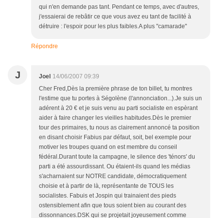
qui n'en demande pas tant. Pendant ce temps, avec d'autres,
j'essaierai de rebâtir ce que vous avez eu tant de facilité à
détruire : l'espoir pour les plus faibles.A plus "camarade"
Répondre
J
Joel
14/06/2007 09:39
Cher Fred,Dès la première phrase de ton billet, tu montres
l'estime que tu portes à Ségolène (l'annonciation...).Je suis un
adérent à 20 € et je suis venu au parti socialiste en espèrant
aider à faire changer les vieilles habitudes.Dès le premier
tour des primaires, tu nous as clairement annoncé ta position
en disant choisir Fabius par défaut, soit, bel exemple pour
motiver les troupes quand on est membre du conseil
fédéral.Durant toute la campagne, le silence des 'ténors' du
parti a été assourdissant. Ou étaient-ils quand les médias
s'acharnaient sur NOTRE candidate, démocratiquement
choisie et à partir de là, représentante de TOUS les
socialistes. Fabuis et Jospin qui trainaient des pieds
ostensiblement afin que tous soient bien au courant des
dissonnances.DSK qui se projetait joyeusement comme