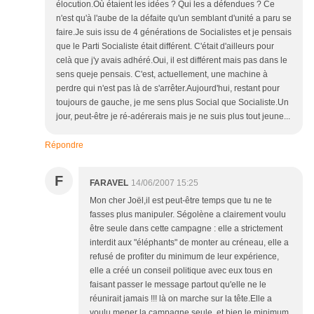
élocution.Où étaient les idées ? Qui les a défendues ? Ce
n'est qu'à l'aube de la défaite qu'un semblant d'unité a paru se
faire.Je suis issu de 4 générations de Socialistes et je pensais
que le Parti Socialiste était différent. C'était d'ailleurs pour
celà que j'y avais adhéré.Oui, il est différent mais pas dans le
sens queje pensais. C'est, actuellement, une machine à
perdre qui n'est pas là de s'arrêter.Aujourd'hui, restant pour
toujours de gauche, je me sens plus Social que Socialiste.Un
jour, peut-être je ré-adérerais mais je ne suis plus tout jeune...
Répondre
F
FARAVEL
14/06/2007 15:25
Mon cher Joël,il est peut-être temps que tu ne te
fasses plus manipuler. Ségolène a clairement voulu
être seule dans cette campagne : elle a strictement
interdit aux "éléphants" de monter au créneau, elle a
refusé de profiter du minimum de leur expérience,
elle a créé un conseil politique avec eux tous en
faisant passer le message partout qu'elle ne le
réunirait jamais !!! là on marche sur la tête.Elle a
voulu mener la campagne seule, et bien le minimum