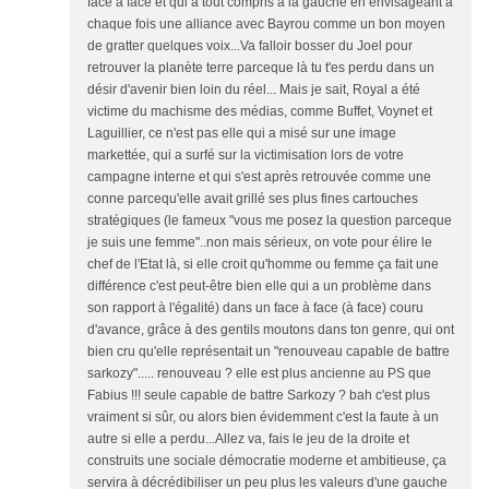
face à face et qui a tout compris à la gauche en envisageant à
chaque fois une alliance avec Bayrou comme un bon moyen
de gratter quelques voix...Va falloir bosser du Joel pour
retrouver la planète terre parceque là tu t'es perdu dans un
désir d'avenir bien loin du réel... Mais je sait, Royal a été
victime du machisme des médias, comme Buffet, Voynet et
Laguillier, ce n'est pas elle qui a misé sur une image
markettée, qui a surfé sur la victimisation lors de votre
campagne interne et qui s'est après retrouvée comme une
conne parcequ'elle avait grillé ses plus fines cartouches
stratégiques (le fameux "vous me posez la question parceque
je suis une femme"..non mais sérieux, on vote pour élire le
chef de l'Etat là, si elle croit qu'homme ou femme ça fait une
différence c'est peut-être bien elle qui a un problème dans
son rapport à l'égalité) dans un face à face (à face) couru
d'avance, grâce à des gentils moutons dans ton genre, qui ont
bien cru qu'elle représentait un "renouveau capable de battre
sarkozy"..... renouveau ? elle est plus ancienne au PS que
Fabius !!! seule capable de battre Sarkozy ? bah c'est plus
vraiment si sûr, ou alors bien évidemment c'est la faute à un
autre si elle a perdu...Allez va, fais le jeu de la droite et
construits une sociale démocratie moderne et ambitieuse, ça
servira à décrédibiliser un peu plus les valeurs d'une gauche