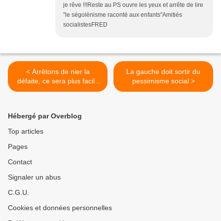
je rêve !!!Reste au PS ouvre les yeux et arrête de lire
"le ségolènisme raconté aux enfants"Amitiés
socialistesFRED
< Arrêtons de nier la
La gauche doit sortir du
défaite, ce sera plus facile
pessimisme social >
pour se positionner
clairement ensuite
Hébergé par Overblog
Top articles
Pages
Contact
Signaler un abus
C.G.U.
Cookies et données personnelles