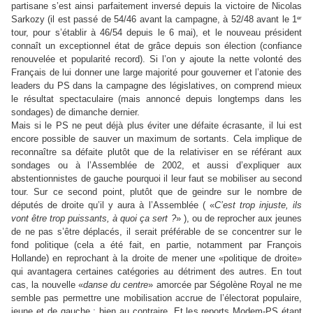
partisane s’est ainsi parfaitement inversé depuis la victoire de Nicolas
er
Sarkozy (il est passé de 54/46 avant la campagne, à 52/48 avant le 1
tour, pour s’établir à 46/54 depuis le 6 mai), et le nouveau président
connaît un exceptionnel état de grâce depuis son élection (confiance
renouvelée et popularité record). Si l’on y ajoute la nette volonté des
Français de lui donner une large majorité pour gouverner et l’atonie des
leaders du PS dans la campagne des législatives, on comprend mieux
le résultat spectaculaire (mais annoncé depuis longtemps dans les
sondages) de dimanche dernier.
Mais si le PS ne peut déjà plus éviter une défaite écrasante, il lui est
encore possible de sauver un maximum de sortants. Cela implique de
reconnaître sa défaite plutôt que de la relativiser en se référant aux
sondages ou à l’Assemblée de 2002, et aussi d’expliquer aux
abstentionnistes de gauche pourquoi il leur faut se mobiliser au second
tour. Sur ce second point, plutôt que de geindre sur le nombre de
députés de droite qu’il y aura à l’Assemblée ( «
C’est trop injuste, ils
vont être trop puissants, à quoi ça sert ?
» ), ou de reprocher aux jeunes
de ne pas s’être déplacés, il serait préférable de se concentrer sur le
fond politique (cela a été fait, en partie, notamment par François
Hollande) en reprochant à la droite de mener une «politique de droite»
qui avantagera certaines catégories au détriment des autres. En tout
cas, la nouvelle «
danse du centre
» amorcée par Ségolène Royal ne me
semble pas permettre une mobilisation accrue de l’électorat populaire,
jeune et de gauche ; bien au contraire. Et les reports Modem-PS étant