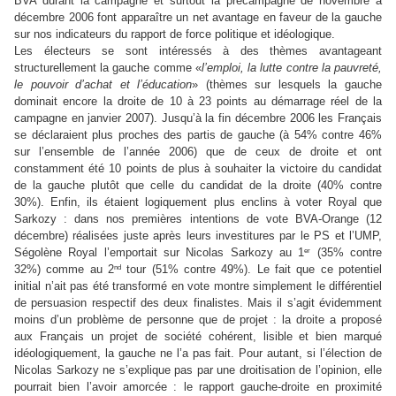
BVA durant la campagne et surtout la précampagne de novembre à
décembre 2006 font apparaître un net avantage en faveur de la gauche
sur nos indicateurs du rapport de force politique et idéologique.
Les électeurs se sont intéressés à des thèmes avantageant
structurellement la gauche comme «
l’emploi, la lutte contre la pauvreté,
le pouvoir d’achat et l’éducation
» (thèmes sur lesquels la gauche
dominait encore la droite de 10 à 23 points au démarrage réel de la
campagne en janvier 2007). Jusqu’à la fin décembre 2006 les Français
se déclaraient plus proches des partis de gauche (à 54% contre 46%
sur l’ensemble de l’année 2006) que de ceux de droite et ont
constamment été 10 points de plus à souhaiter la victoire du candidat
de la gauche plutôt que celle du candidat de la droite (40% contre
30%). Enfin, ils étaient logiquement plus enclins à voter Royal que
Sarkozy : dans nos premières intentions de vote BVA-Orange (12
décembre) réalisées juste après leurs investitures par le PS et l’UMP,
er
Ségolène Royal l’emportait sur Nicolas Sarkozy au 1
(35% contre
nd
32%) comme au 2
tour (51% contre 49%). Le fait que ce potentiel
initial n’ait pas été transformé en vote montre simplement le différentiel
de persuasion respectif des deux finalistes. Mais il s’agit évidemment
moins d’un problème de personne que de projet : la droite a proposé
aux Français un projet de société cohérent, lisible et bien marqué
idéologiquement, la gauche ne l’a pas fait. Pour autant, si l’élection de
Nicolas Sarkozy ne s’explique pas par une droitisation de l’opinion, elle
pourrait bien l’avoir amorcée : le rapport gauche-droite en proximité