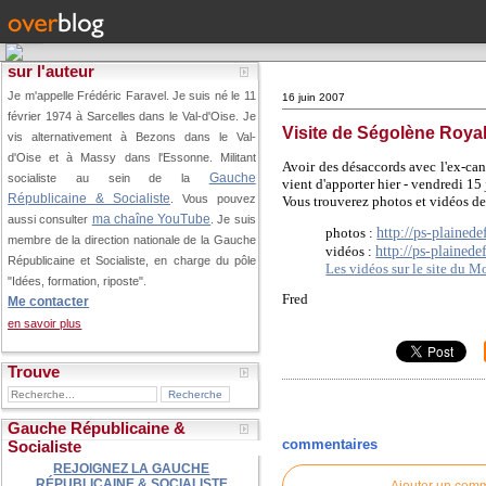
sur l'auteur
Je m'appelle Frédéric Faravel. Je suis né le 11
16 juin 2007
février 1974 à Sarcelles dans le Val-d'Oise.
Je
Visite de Ségolène Roya
vis alternativement à Bezons dans le Val-
d'Oise et à Massy dans l'Essonne. Militant
Avoir des désaccords avec l'ex-cand
Gauche
socialiste au sein de la
vient d'apporter hier - vendredi 15
Républicaine & Socialiste
. Vous pouvez
Vous trouverez photos et vidéos de l
ma chaîne YouTube
aussi consulter
. Je suis
http://ps-plained
photos :
membre de la direction nationale de la Gauche
http://ps-plained
vidéos :
Républicaine et Socialiste, en charge du pôle
Les vidéos sur le site du M
"Idées, formation, riposte".
Fred
Me contacter
en savoir plus
Trouve
Gauche Républicaine &
commentaires
Socialiste
REJOIGNEZ LA GAUCHE
RÉPUBLICAINE & SOCIALISTE