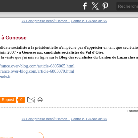
<< Point presse Benoît Hamon...
Contre la TVA sociale >>
l à Gonesse
idate socialiste à la présidentielle n'empêche pas d'apprécier en tant que secrétaire
 juin 2007 - à
Gonesse
aux
candidats socialistes du Val d'Oise
.
a visite que j'ai mis en ligne sur le
Blog des socialistes du Canton de Luzarches
a
efrance.over-blog.com/article-6805065.html
efrance.over-blog.com/article-6805079.html
onde.fr
Repost
0
Publis
<< Point presse Benoît Hamon...
Contre la TVA sociale >>