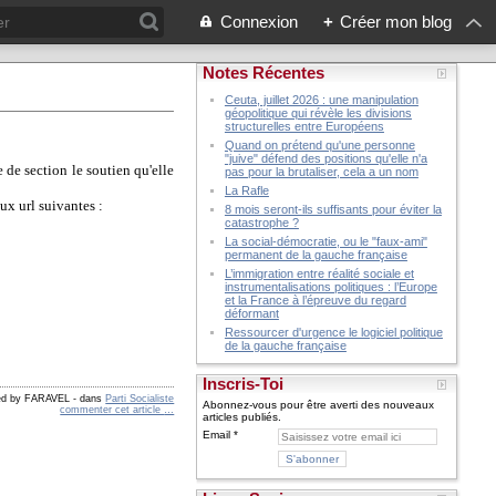
Connexion
+
Créer mon blog
Notes Récentes
Ceuta, juillet 2026 : une manipulation
géopolitique qui révèle les divisions
structurelles entre Européens
Quand on prétend qu'une personne
"juive" défend des positions qu'elle n'a
 de section le soutien qu'elle
pas pour la brutaliser, cela a un nom
La Rafle
ux url suivantes :
8 mois seront-ils suffisants pour éviter la
catastrophe ?
La social-démocratie, ou le "faux-ami"
permanent de la gauche française
L’immigration entre réalité sociale et
instrumentalisations politiques : l’Europe
et la France à l’épreuve du regard
déformant
Ressourcer d'urgence le logiciel politique
de la gauche française
Inscris-Toi
hed by FARAVEL
-
dans
Parti Socialiste
Abonnez-vous pour être averti des nouveaux
commenter cet article
…
articles publiés.
Email