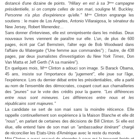
ème
distancé d'une dizaine de points.
"
Hillary en est à sa 3
campagne
présidentielle, si on compte celles de son mari
, souligne M. Buckley.
me
Personne n'a plus d'expérience qu'elle."
M
Clinton engrange les
soutiens : le maire de Los Angeles, Antonio Villaraigosa, le sénateur du
New Jersey, Robert Menendez...
Sans donner d'interviews, elle est omniprésente dans les médias. Deux
nouveaux livres viennent de paraître sur elle. L'un, de plus de 600
pages, écrit par Carl Bernstein, l'alter ego de Bob Woodward dans
l'affaire du Watergate ("Une femme aux commandes") ; l'autre, de 438
pages, par deux journalistes d'investigation du
New York Times
, Don
Van Matta et Jeff Gerth ("A sa manière").
me
En quelques mois, M
Clinton a adouci son image. Si Barack Obama,
45 ans, insiste sur l'importance du
"jugement"
, elle joue sur l'âge,
l'expérience. Lors du dernier débat entre les présidentiables, elle a parlé
au nom de l'ensemble des démocrates, coupant court aux chamailleries
des
"jeunes"
sur le vote des crédits pour la guerre.
"Les différences
entre nous sont mineures. Les différences entre nous et les
républicains sont majeures."
La candidate se sert de son mari sans la moindre réticence. Elle
rappelle continuellement son expérience à la Maison Blanche et elle dit
"nous"
, en parlant de certaines des décisions de Bill Clinton. Si elle est
élue, elle entend faire de son mari un
"ambassadeur itinérant"
chargé
de réconcilier les Etats-Unis d'Amérique avec le reste du monde.
me
M
Clinton a aussi essayé de répondre à ceux qui la trouvent froide et