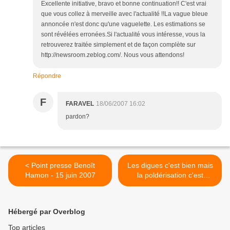
Excellente initiative, bravo et bonne continuation!! C'est vrai
que vous collez à merveille avec l'actualité !!La vague bleue
annoncée n'est donc qu'une vaguelette. Les estimations se
sont révélées erronées.Si l'actualité vous intéresse, vous la
retrouverez traitée simplement et de façon complète sur
http://newsroom.zeblog.com/. Nous vous attendons!
Répondre
F
FARAVEL
18/06/2007 16:02
pardon?
< Point presse Benoît
Les digues c'est bien mais
Hamon - 15 juin 2007
la poldérisation c'est
mieux... >
Hébergé par Overblog
Top articles