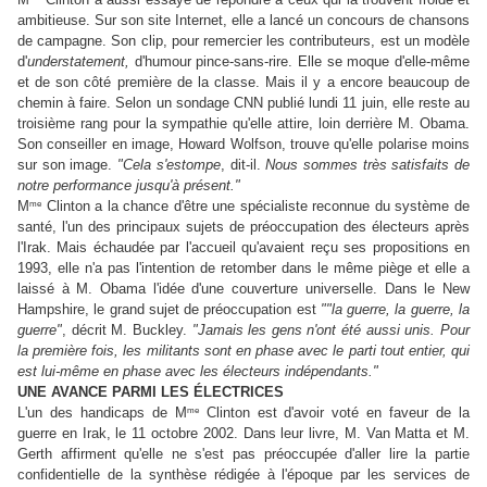
ambitieuse. Sur son site Internet, elle a lancé un concours de chansons
de campagne. Son clip, pour remercier les contributeurs, est un modèle
d'
understatement,
d'humour pince-sans-rire. Elle se moque d'elle-même
et de son côté première de la classe. Mais il y a encore beaucoup de
chemin à faire. Selon un sondage CNN publié lundi 11 juin, elle reste au
troisième rang pour la sympathie qu'elle attire, loin derrière M. Obama.
Son conseiller en image, Howard Wolfson, trouve qu'elle polarise moins
sur son image.
"Cela s'estompe
, dit-il.
Nous sommes très satisfaits de
notre performance jusqu'à présent."
me
M
Clinton a la chance d'être une spécialiste reconnue du système de
santé, l'un des principaux sujets de préoccupation des électeurs après
l'Irak. Mais échaudée par l'accueil qu'avaient reçu ses propositions en
1993, elle n'a pas l'intention de retomber dans le même piège et elle a
laissé à M. Obama l'idée d'une couverture universelle. Dans le New
Hampshire, le grand sujet de préoccupation est
""la guerre, la guerre, la
guerre"
, décrit M. Buckley.
"Jamais les gens n'ont été aussi unis. Pour
la première fois, les militants sont en phase avec le parti tout entier, qui
est lui-même en phase avec les électeurs indépendants."
UNE AVANCE PARMI LES ÉLECTRICES
me
L'un des handicaps de M
Clinton est d'avoir voté en faveur de la
guerre en Irak, le 11 octobre 2002. Dans leur livre, M. Van Matta et M.
Gerth affirment qu'elle ne s'est pas préoccupée d'aller lire la partie
confidentielle de la synthèse rédigée à l'époque par les services de