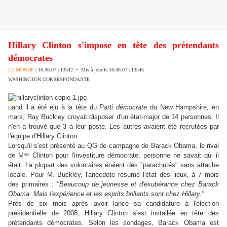
Hillary Clinton s'impose en tête des prétendants
démocrates
LE MONDE
| 16.06.07 | 13h42 • Mis à jour le 16.06.07 | 13h45
WASHINGTON CORRESPONDANTE
uand il a été élu à la tête du
Parti démocrate
du New Hampshire, en
mars, Ray Buckley croyait disposer d'un état-major de 14 personnes. Il
n'en a trouvé que 3 à leur poste. Les autres avaient été recrutées par
l'équipe d'Hillary Clinton.
Lorsqu'il s'est présenté au QG de campagne de Barack Obama, le rival
me
de M
Clinton pour l'investiture démocrate, personne ne savait qui il
était. La plupart des volontaires étaient des "parachutés" sans attache
locale. Pour M. Buckley, l'anecdote résume l'état des lieux, à 7 mois
des primaires :
"Beaucoup de jeunesse et d'exubérance chez Barack
Obama. Mais l'expérience et les esprits brillants sont chez Hillary."
Près de six mois après avoir lancé sa candidature à l'élection
présidentielle de 2008, Hillary Clinton s'est installée en tête des
prétendants démocrates. Selon les sondages, Barack Obama est