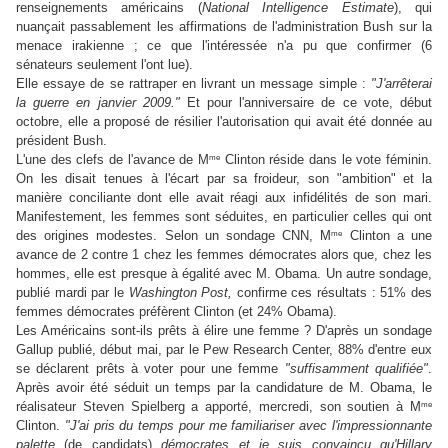
renseignements américains (
National Intelligence Estimate
), qui
nuançait passablement les affirmations de l'administration Bush sur la
menace irakienne ; ce que l'intéressée n'a pu que confirmer (6
sénateurs seulement l'ont lue).
Elle essaye de se rattraper en livrant un message simple :
"J'arrêterai
la guerre en janvier 2009."
Et pour l'anniversaire de ce vote, début
octobre, elle a proposé de résilier l'autorisation qui avait été donnée au
président Bush.
me
L'une des clefs de l'avance de M
Clinton réside dans le vote féminin.
On les disait tenues à l'écart par sa froideur, son "ambition" et la
manière conciliante dont elle avait réagi aux infidélités de son mari.
Manifestement, les femmes sont séduites, en particulier celles qui ont
me
des origines modestes. Selon un sondage CNN, M
Clinton a une
avance de 2 contre 1 chez les femmes démocrates alors que, chez les
hommes, elle est presque à égalité avec M. Obama. Un autre sondage,
publié mardi par le
Washington
Post,
confirme ces résultats : 51% des
femmes démocrates préfèrent Clinton (et 24% Obama).
Les Américains sont-ils prêts à élire une femme ? D'après un sondage
Gallup publié, début mai, par le Pew Research Center, 88% d'entre eux
se déclarent prêts à voter pour une femme
"suffisamment qualifiée"
.
Après avoir été séduit un temps par la candidature de M. Obama, le
me
réalisateur Steven Spielberg a apporté, mercredi, son soutien à M
Clinton.
"J'ai pris du temps pour me familiariser avec l'impressionnante
palette
(de candidats)
démocrates et je suis convaincu qu'Hillary