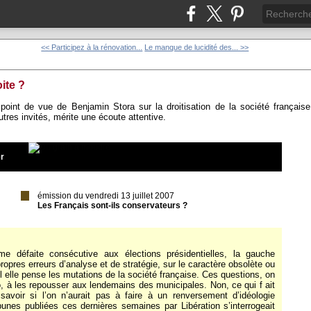
<< Participez à la rénovation...
Le manque de lucidité des... >>
oite ?
point de vue de Benjamin Stora sur la droitisation de la société français
utres invités, mérite une écoute attentive.
er
émission du vendredi 13 juillet 2007
Les Français sont-ils conservateurs ?
me défaite consécutive aux élections présidentielles, la gauche
ropres erreurs d’analyse et de stratégie, sur le caractère obsolète ou
el elle pense les mutations de la société française. Ces questions, on
o, à les repousser aux lendemains des municipales. Non, ce qui f ait
avoir si l’on n’aurait pas à faire à un renversement d’idéologie
bunes publiées ces dernières semaines par Libération s’interrogeait