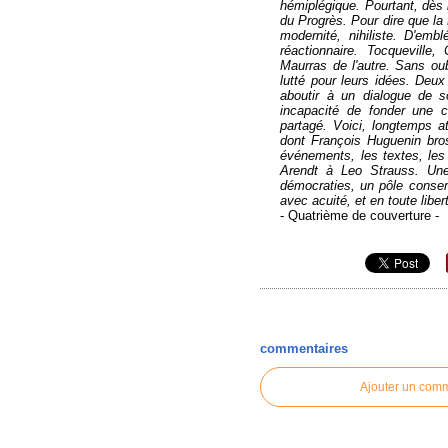
hémiplégique. Pourtant, dès l
du Progrès. Pour dire que la R
modernité, nihiliste. D'emb
réactionnaire. Tocqueville
Maurras de l'autre. Sans ou
lutté pour leurs idées. Deu
aboutir à un dialogue de 
incapacité de fonder une 
partagé. Voici, longtemps att
dont François Huguenin bros
événements, les textes, le
Arendt à Leo Strauss. Une 
démocraties, un pôle conser
avec acuité, et en toute liber
- Quatrième de couverture -
commentaires
Ajouter un com