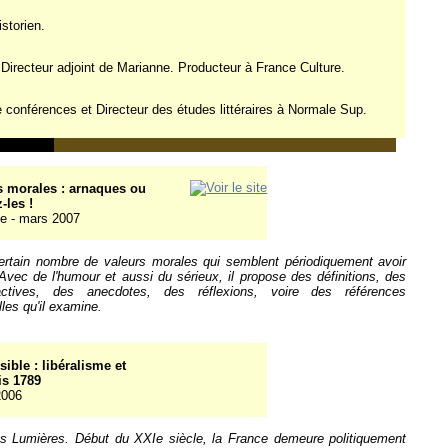
istorien.
 Directeur adjoint de Marianne. Producteur à France Culture.
 conférences et Directeur des études littéraires à Normale Sup.
s morales : arnaques ou
-les !
e - mars 2007
 certain nombre de valeurs morales qui semblent périodiquement avoir
 Avec de l'humour et aussi du sérieux, il propose des définitions, des
actives, des anecdotes, des réflexions, voire des références
les qu'il examine.
ble : libéralisme et
is 1789
2006
les Lumières. Début du XXIe siècle, la France demeure politiquement