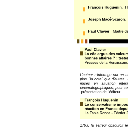
François Huguenin
. H
Joseph Macé-Scaron
.
Paul Clavier
. Maître de
les livres
Paul Clavier
La côe argus des valeur
bonnes affaires ? : testez
Presses de la Renaissanc
L'auteur s'interroge sur un
plus "la cote" que d'autres.
mises en situation inter
cinématographiques, pour cel
-présentation de l'éditeur-
François Huguenin
Le conservatisme impossi
réaction en France depu
La Table Ronde - Février 
1793, la Terreur obscurcit 