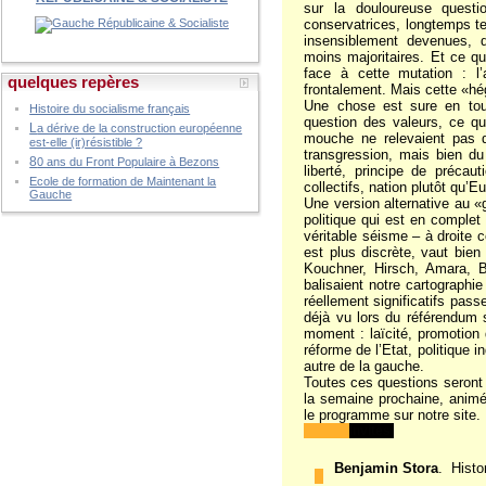
sur la douloureuse questi
conservatrices, longtemps te
insensiblement devenues, d
moins majoritaires. Et ce qu
face à cette mutation : l
quelques repères
frontalement. Mais cette «hé
Une chose est sure en tous
Histoire du socialisme français
question des valeurs, ce qui
L
a dérive de la construction européenne
mouche ne relevaient pas du
est-elle (ir)résistible ?
transgression, mais bien du 
8
0 ans du Front Populaire à Bezons
liberté, principe de précau
Ecole de formation de Maintenant la
collectifs, nation plutôt qu’E
Gauche
Une version alternative au «
politique qui est en comple
véritable séisme – à droite
est plus discrète, vaut bie
Kouchner, Hirsch, Amara, B
balisaient notre cartographie
réellement significatifs pass
déjà vu lors du référendum 
moment : laïcité, promotion d
réforme de l’Etat, politique i
autre de la gauche.
Toutes ces questions seront
la semaine prochaine, animé
le programme sur notre site.
Invités
Benjamin Stora
. Histo