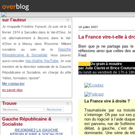
sur l'auteur
Je m'appelle Frédéric Faravel. Je suis né le 11
16 juillet 2007
février 1974 à Sarcelles dans le Val-d'Oise.
Je
La France vire-t-elle à dr
vis alternativement à Bezons dans le Val-
d'Oise et à Massy dans l'Essonne. Militant
Bien que je ne partage pas le 
Gauche
socialiste au sein de la
réflexions ainsi que celles des a
Fred
Républicaine & Socialiste
. Vous pouvez
ma chaîne YouTube
aussi consulter
. Je suis
Du grain à moudre
membre de la direction nationale de la Gauche
par Julie Clarini et Brice Couturi
du lundi au vendredi de 17h à 18h
Républicaine et Socialiste, en charge du pôle
"Idées, formation, riposte".
Me contacter
en savoir plus
La France vire à droite ?
Trouve
Traumatisée par sa troisiè
s’interroge. Oh pas sur ses p
Gauche Républicaine &
non du logiciel à l’aide duqu
est parvenu, rue de Solférin
Socialiste
débat, à gauche, c’est de s
REJOIGNEZ LA GAUCHE
dominante. Une série de tri
RÉPUBLICAINE & SOCIALISTE