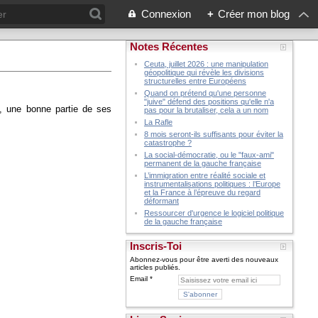
Connexion
+
Créer mon blog
Notes Récentes
Ceuta, juillet 2026 : une manipulation
géopolitique qui révèle les divisions
structurelles entre Européens
Quand on prétend qu'une personne
"juive" défend des positions qu'elle n'a
e, une bonne partie de ses
pas pour la brutaliser, cela a un nom
La Rafle
8 mois seront-ils suffisants pour éviter la
catastrophe ?
La social-démocratie, ou le "faux-ami"
permanent de la gauche française
L’immigration entre réalité sociale et
instrumentalisations politiques : l’Europe
et la France à l’épreuve du regard
déformant
Ressourcer d'urgence le logiciel politique
de la gauche française
Inscris-Toi
Abonnez-vous pour être averti des nouveaux
articles publiés.
Email