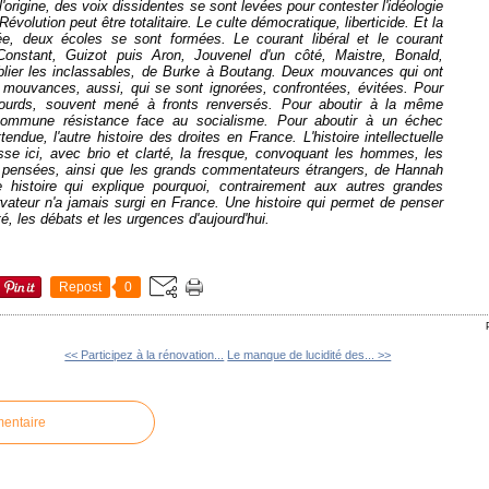
'origine, des voix dissidentes se sont levées pour contester l'idéologie
évolution peut être totalitaire. Le culte démocratique, liberticide. Et la
lée, deux écoles se sont formées. Le courant libéral et le courant
, Constant, Guizot puis Aron, Jouvenel d'un côté, Maistre, Bonald,
blier les inclassables, de Burke à Boutang. Deux mouvances qui ont
x mouvances, aussi, qui se sont ignorées, confrontées, évitées. Pour
sourds, souvent mené à fronts renversés. Pour aboutir à la même
commune résistance face au socialisme. Pour aboutir à un échec
endue, l'autre histoire des droites en France. L'histoire intellectuelle
se ici, avec brio et clarté, la fresque, convoquant les hommes, les
s pensées, ainsi que les grands commentateurs étrangers, de Hannah
histoire qui explique pourquoi, contrairement aux autres grandes
vateur n'a jamais surgi en France. Une histoire qui permet de penser
té, les débats et les urgences d'aujourd'hui.
Repost
0
<< Participez à la rénovation...
Le manque de lucidité des... >>
mentaire