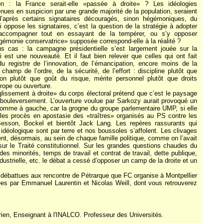
on : la France serait-elle «passée à droite» ? Les idéologies
nues en suspicion par une grande majorité de la population, seraient
’après certains signataires découragés, sinon hégémoniques, du
i oppose les signataires, c’est la question de la stratégie à adopter
’accompagner tout en essayant de la tempérer, ou s’y opposer
gémonie conservatrice» supposée correspond-elle à la réalité ?
 cas : la campagne présidentielle s’est largement jouée sur la
 est une nouveauté. Et il faut bien relever que celles qui ont fait
 registre de l’innovation, de l’émancipation, encore moins de la
champ de l’ordre, de la sécurité, de l’effort : discipline plutôt que
tion plutôt que goût du risque, mérite personnel plutôt que droits
urope ou ouverture.
glissement à droite» du corps électoral prétend que c’est le paysage
t bouleversement. L’ouverture voulue par Sarkozy aurait provoqué un
 comme à gauche, car la grogne du groupe parlementaire UMP, si elle
n les procès en apostasie des «traîtres» organisés au PS contre les
esson, Bockel et bientôt Jack Lang. Les repères rassurants qui
 idéologique sont par terre et nos boussoles s’affolent. Les clivages
ent, désormais, au sein de chaque famille politique, comme on l’avait
sur le Traité constitutionnel. Sur les grandes questions chaudes du
es minorités, temps de travail et contrat de travail, dette publique,
ndustrielle, etc. le débat a cessé d’opposer un camp de la droite et un
 débattues aux rencontre de Pétrarque que FC organise à Montpellier
es par Emmanuel Laurentin et Nicolas Weill, dont vous retrouverez
rien, Enseignant à l'INALCO. Professeur des Universités.