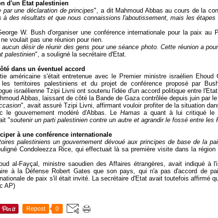
n d'un Etat palestinien
 par une déclaration de principes
", a dit Mahmoud Abbas au cours de la con
à des résultats et que nous connaissions l'aboutissement, mais les étapes 
George W. Bush d'organiser une conférence internationale pour la paix au 
ne voulait pas une réunion pour rien.
a aucun désir de réunir des gens pour une séance photo. Cette réunion a pour
t palestinien
", a souligné la secrétaire d'Etat.
côté dans un éventuel accord
tie américaine s'était entretenue avec le Premier ministre israélien Ehoud
 les territoires palestiniens et du projet de conférence proposé par Bus
e israélienne Tzipi Livni ont soutenu l'idée d'un accord politique entre l'Et
ahmoud Abbas, laissant de côté la Bande de Gaza contrôlée depuis juin par l
occasion
", avait assuré Tzipi Livni, affirmant vouloir profiter de la situation dan
ec le gouvernement modéré d'Abbas.
Le
Hamas
a quant à lui critiqué le
it "
soutenir un parti palestinien contre un autre et agrandir le fossé entre les
iciper à une conférence internationale
ritoires palestiniens un gouvernement dévoué aux principes de base de la pai
ouligné Condoleezza Rice, qui effectuait là sa première visite dans la région
oud al-Fayçal, ministre saoudien des Affaires étrangères, avait indiqué à l
ire à la Défense Robert Gates que son pays, qui n'a pas d'accord de paix
ationale de paix s'il était invité. La secrétaire d'Etat avait toutefois affirmé qu
ec AP)
Repost
0