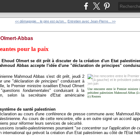
<< démagogie... le pire est qu'on...
Entretien avec Jean-Pierre... >>
 Olmert-Abbas
eantes pour la paix
 Ehoud Olmert se dit prêt à discuter de la création d'un Etat palestinie
Mahmoud Abbas accepte l'idée d'une "déclaration de principes" conduis
stinienne Mahmoud Abbas s'est dit prêt, jeudi 2
ur une "
déclaration de principes
" conduisant à
lle, le Premier ministre israélien Ehoud Olmert
Une rencontre entre le Premier ministre 
 "
questions fondamentales
" conduisant à la
président palestinien Mahmoud Abbas (à d
en, selon la secrétaire d'Etat américaine
(c) Reuters
 système de santé palestinien
déclaration au cours d'une conférence de presse commune avec Mahmoud Abba
alestinienne. Au cours de cette rencontre, elle a en outre signé un accord appo
niens pour réformer leurs services de sécurité.
sions israélo-palestiniennes pourraient "
se concentrer sur l'application de ce
an international qui prévoit la création d'un Etat palestinien au côté de l'Etat hé