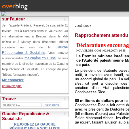
sur l'auteur
Je m'appelle Frédéric Faravel. Je suis né le 11
2 août 2007
février 1974 à Sarcelles dans le Val-d'Oise.
Je
Rapprochement attendu
vis alternativement à Bezons dans le Val-
d'Oise et à Massy dans l'Essonne. Militant
Déclarations encourag
Gauche
socialiste au sein de la
NOUVELOBS.COM | 02.08.2007 | 16:55
Républicaine & Socialiste
. Vous pouvez
Le Premier ministre israélien
ma chaîne YouTube
aussi consulter
. Je suis
de l'Autorité palestinienne 
membre de la direction nationale de la Gauche
de paix.
Républicaine et Socialiste, en charge du pôle
L
e président de l'Autorité pale
août, à travailler avec Israël, s
"Idées, formation, riposte".
un accord global de paix. La vei
Me contacter
s'est dit prêt à discuter des
en savoir plus
création d'un Etat palestini
Condoleezza Rice.
Trouve
80 millions de dollars pour le
Condoleezza Rice a fait cette 
avec le président de l'Autorité p
Gauche Républicaine &
(59 millions d'euros) aux Palesti
Selon Mahmoud Abbas, les discus
Socialiste
de route
", faisant allusion au pl
REJOIGNEZ LA GAUCHE
RÉPUBLICAINE & SOCIALISTE