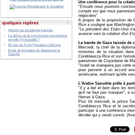
Une conférence pour la créatio
"
Ensuite nous pourrons conclure
compte est que nous parvenions 
négociées
".
A propos de la proposition de 
quelques repères
Rice a souligné que Washington 
"
Le président des Etats-Unis n'
Histoire du socialisme français
avancer vers la création d'un Eta
L
a dérive de la construction européenne
est-elle (ir)résistible ?
La bande de Gaza laissée de 
8
0 ans du Front Populaire à Bezons
Mercredi, la chef de la diploma
Ecole de formation de Maintenant la
ministres de la situation dans
Gauche
Condoleezza Rice et son homologu
palestinien de Cisjordanie de M
"
Israël ne manquera pas cette 
pour parvenir à un accord av
américaine, estimant qu'elle vena
L'Arabie Saoudite prête à part
"
Il y a bel et bien dans les ter
qu'il ne faut pas manquer
", a s
Hamas
à Gaza.
Plus tôt mercredi, le prince Sa
Condoleezza Rice et le secréta
participer à une conférence intern
décider qui y serait convié. (Av