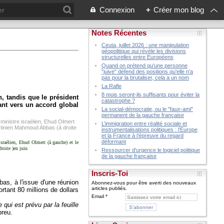
Connexion
+
Créer mon blog
Notes Récentes
Ceuta, juillet 2026 : une manipulation
géopolitique qui révèle les divisions
structurelles entre Européens
Quand on prétend qu'une personne
"juive" défend des positions qu'elle n'a
pas pour la brutaliser, cela a un nom
La Rafle
8 mois seront-ils suffisants pour éviter la
n, tandis que le président
catastrophe ?
ant vers un accord global
La social-démocratie, ou le "faux-ami"
permanent de la gauche française
L’immigration entre réalité sociale et
instrumentalisations politiques : l’Europe
et la France à l’épreuve du regard
déformant
israélien, Ehud Olmert (à gauche) et le
roite )en juin
Ressourcer d'urgence le logiciel politique
de la gauche française
Inscris-Toi
s, à l'issue d'une réunion
Abonnez-vous pour être averti des nouveaux
articles publiés.
rtant 80 millions de dollars
Email
 qui est prévu par la feuille
breu.