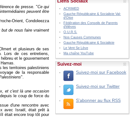
Liens Sociaux
férence de presse. "
Ce qui
ACRIMED
intermédiaires peuvent être
Gauche Républicaine & Socialiste Val-
d'Oise
Proche-Orient, Condoleezza
Fédération des Conseils de Parents
d'élèves
 but de nous faire vraiment
O.U.R.S.
Nos Causes Communes
Gauche Républicaine & Socialiste
Le Vent Se Lève
 Olmert et plusieurs de ses
h. Lors de ces entretiens,
Ma chaîne YouTube
at hébreu et le gouvernement
e Hamas.
Suivez-moi
s les territoires palestiniens
Suivez-moi sur Facebook
 voyage de la responsable
 Palestiniens
".
Suivez-moi sur Twitter
x, et c'est là une occasion
 depuis le coup de force du
S'abonner au flux RSS
'issue d'une rencontre avec
 avec Israël, était prêt à
'il était encore trop tôt pour