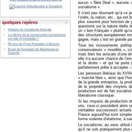
aucun « New Deal », aucune «
socialisme ».
Il n’est pas étonnant qu’à ce je
l’ordre, la nation, etc., qui est
plus souvent pour fonction de
quelques repères
questions sur la nature réelle 
Histoire du socialisme français
un « bon Français » plutôt qu’u
des structures européennes mise
L
a dérive de la construction européenne
est-elle (ir)résistible ?
gagne, mais c’est en grande part
8
0 ans du Front Populaire à Bezons
Tous les mouvements politiqu
conservateurs « mouillés », c
Ecole de formation de Maintenant la
Gauche
mais bien les avocats d’une dro
elle n’a aucune chance de l’emp
et la droite – et qui ne porte
parfaitement prête à accepter –
Les penseurs libéraux du XVIIIe
« marché libre », ainsi que l’ho
de la grande entreprise, la pro
de la propriété des moyens de
production est de fait socialis
libéralisme classique.
Si les moyens de production et
uns, ceux-ci possèdent alors un
véritables successeurs actuels 
France aujourd’hui sont simplem
forme violente d’étatisme, à sa
Le socialisme, au sens utilisé 
qu’il ne soit pratiquement plu