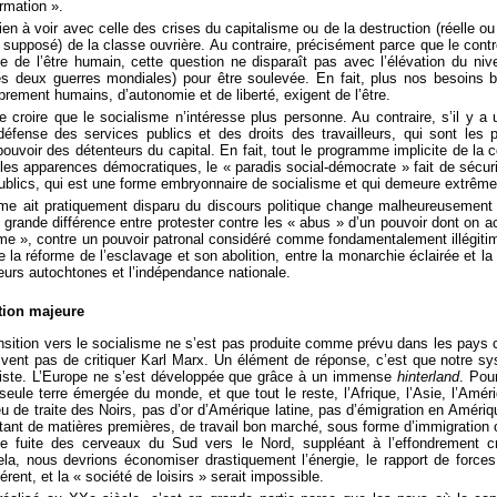
ormation ».
ien à voir avec celle des crises du capitalisme ou de la destruction (réelle o
supposé) de la classe ouvrière. Au contraire, précisément parce que le contr
e de l’être humain, cette question ne disparaît pas avec l’élévation du ni
 deux guerres mondiales) pour être soulevée. En fait, plus nos besoins bi
prement humains, d’autonomie et de liberté, exigent de l’être.
de croire que le socialisme n’intéresse plus personne. Au contraire, s’il y a
 défense des services publics et des droits des travailleurs, qui sont les
 pouvoir des détenteurs du capital. En fait, tout le programme implicite de la
t les apparences démocratiques, le « paradis social-démocrate » fait de sécur
publics, qui est une forme embryonnaire de socialisme et qui demeure extrêm
sme ait pratiquement disparu du discours politique change malheureuseme
e grande différence entre protester contre les « abus » d’un pouvoir dont on acc
rme », contre un pouvoir patronal considéré comme fondamentalement illégitime
 la réforme de l’esclavage et son abolition, entre la monarchie éclairée et la 
eurs autochtones et l’indépendance nationale.
tion majeure
nsition vers le socialisme ne s’est pas produite comme prévu dans les pays c
ivent pas de critiquer Karl Marx. Un élément de réponse, c’est que notre s
aliste. L’Europe ne s’est développée que grâce à un immense
hinterland
. Pou
 seule terre émergée du monde, et que tout le reste, l’Afrique, l’Asie, l’Amé
 eu de traite des Noirs, pas d’or d’Amérique latine, pas d’émigration en Améri
tant de matières premières, de travail bon marché, sous forme d’immigration 
e fuite des cerveaux du Sud vers le Nord, suppléant à l’effondrement 
a, nous devrions économiser drastiquement l’énergie, le rapport de forces e
érent, et la « société de loisirs » serait impossible.