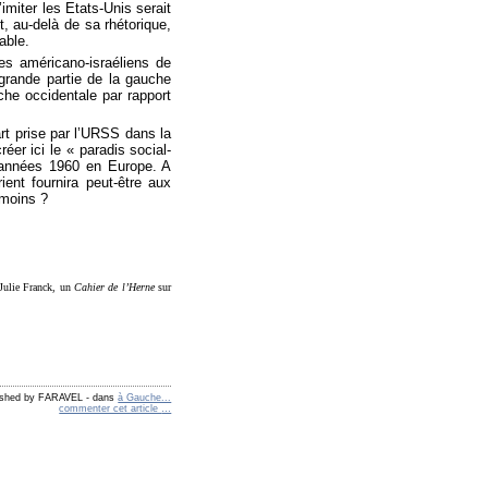
imiter les Etats-Unis serait
t, au-delà de sa rhétorique,
able.
es américano-israéliens de
grande partie de la gauche
che occidentale par rapport
rt prise par l’URSS dans la
éer ici le « paradis social-
s années 1960 en Europe. A
ent fournira peut-être aux
 moins ?
 Julie Franck, un
Cahier de l’Herne
sur
ished by FARAVEL
-
dans
à Gauche...
commenter cet article
…