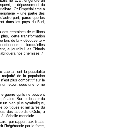
italisme avait engendré un
séquent, le dépassement du
ialiste. Or l’impérialisme a
ériphérie » une partie des
 d’autre part, parce que les
gnent dans les pays du Sud,
à des centaines de millions
plus, cette transformation
e lors de la « découverte »
onctionnement lorsqu’elles
ent, aujourd’hui les Chinois
 fabriquera nos chemises ?
capital, ont la possibilité
 majorité de la population
 n’est plus compétitif sur le
i un retour, sous une forme
ne guerre qu’ils ne peuvent
périales. Sur le dossier du
ur un plan plus symbolique,
 politiques et militaires du
 lors des accords d’Oslo, a
à l’échelle mondiale.
aire, par rapport aux Etats-
ir l’hégémonie par la force,