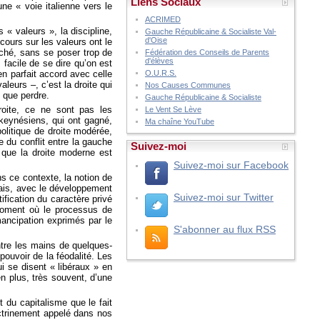
Liens Sociaux
 « voie italienne vers le
ACRIMED
 « valeurs », la discipline,
Gauche Républicaine & Socialiste Val-
d'Oise
scours sur les valeurs ont le
ché, sans se poser trop de
Fédération des Conseils de Parents
d'élèves
 facile de se dire qu’on est
en parfait accord avec celle
O.U.R.S.
leurs –, c’est la droite qui
Nos Causes Communes
t que perdre.
Gauche Républicaine & Socialiste
roite, ce ne sont pas les
Le Vent Se Lève
keynésiens, qui ont gagné,
Ma chaîne YouTube
olitique de droite modérée,
e du conflit entre la gauche
Suivez-moi
, que la droite moderne est
Suivez-moi sur Facebook
s ce contexte, la notion de
 Mais, avec le développement
Suivez-moi sur Twitter
ification du caractère privé
 moment où le processus de
émancipation exprimés par le
S'abonner au flux RSS
tre les mains de quelques-
pouvoir de la féodalité. Les
i se disent « libéraux » en
en plus, très souvent, d’une
 du capitalisme que le fait
octrinement appelé dans nos