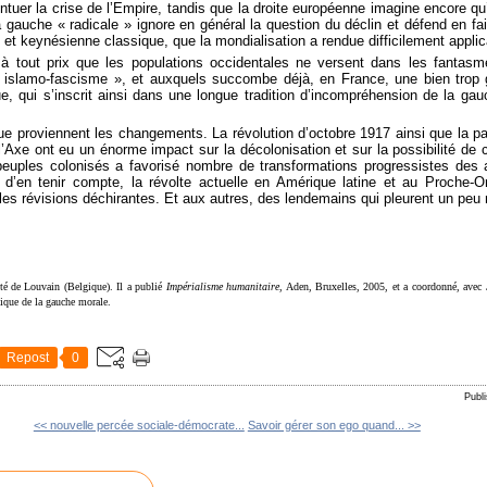
tuer la crise de l’Empire, tandis que la droite européenne imagine encore qu’
 gauche « radicale » ignore en général la question du déclin et défend en fai
 et keynésienne classique, que la mondialisation a rendue difficilement applic
r à tout prix que les populations occidentales ne versent dans les fantasm
’« islamo-fascisme », et auxquels succombe déjà, en France, une bien trop 
ue, qui s’inscrit ainsi dans une longue tradition d’incompréhension de la gau
ue proviennent les changements. La révolution d’octobre 1917 ainsi que la pa
l’Axe ont eu un énorme impact sur la décolonisation et sur la possibilité de cr
peuples colonisés a favorisé nombre de transformations progressistes de
d’en tenir compte, la révolte actuelle en Amérique latine et au Proche-Ori
les révisions déchirantes. Et aux autres, des lendemains qui pleurent un peu
ité de Louvain (Belgique). Il a publié
Impérialisme humanitaire
, Aden, Bruxelles, 2005, et a coordonné, avec
tique de la gauche morale.
Repost
0
Publ
<< nouvelle percée sociale-démocrate...
Savoir gérer son ego quand... >>