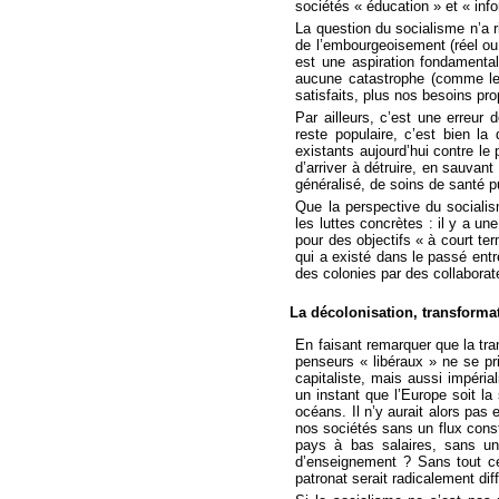
sociétés « éducation » et « inf
La question du socialisme n’a r
de l’embourgeoisement (réel ou 
est une aspiration fondamental
aucune catastrophe (comme les
satisfaits, plus nos besoins pro
Par ailleurs, c’est une erreur 
reste populaire, c’est bien la
existants aujourd’hui contre le
d’arriver à détruire, en sauvan
généralisé, de soins de santé 
Que la perspective du sociali
les luttes concrètes : il y a un
pour des objectifs « à court te
qui a existé dans le passé entre
des colonies par des collaborat
La décolonisation, transforma
En faisant remarquer que la tra
penseurs « libéraux » ne se pr
capitaliste, mais aussi impéri
un instant que l’Europe soit la
océans. Il n’y aurait alors pas
nos sociétés sans un flux cons
pays à bas salaires, sans un
d’enseignement ? Sans tout cel
patronat serait radicalement diff