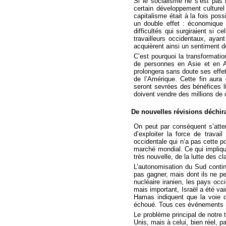
Si le socialisme ne s’est pas 
certain développement culture
capitalisme était à la fois pos
un double effet : économique 
difficultés qui surgiraient si c
travailleurs occidentaux, ayan
acquièrent ainsi un sentiment de
C’est pourquoi la transformatio
de personnes en Asie et en Af
prolongera sans doute ses effet
de l’Amérique. Cette fin aura 
seront sevrées des bénéfices li
doivent vendre des millions de 
De nouvelles révisions déchir
On peut par conséquent s’attend
d’exploiter la force de trava
occidentale qui n’a pas cette pos
marché mondial. Ce qui implique
très nouvelle, de la lutte des c
L’autonomisation du Sud contin
pas gagner, mais dont ils ne pe
nucléaire iranien, les pays oc
mais important, Israël a été vai
Hamas indiquent que la voie de
échoué. Tous ces événements im
Le problème principal de notre 
Unis, mais à celui, bien réel, 