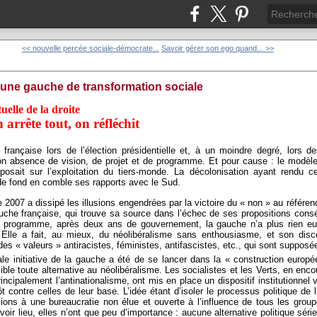
<< nouvelle percée sociale-démocrate...
Savoir gérer son ego quand... >>
'une gauche de transformation sociale
uelle de la droite
arrête tout, on réfléchit
française lors de l’élection présidentielle et, à un moindre degré, lors de
n absence de vision, de projet et de programme. Et pour cause : le modèle 
eposait sur l’exploitation du tiers-monde. La décolonisation ayant rend
 de fond en comble ses rapports avec le Sud.
 2007 a dissipé les illusions engendrées par la victoire du « non » au référe
uche française, qui trouve sa source dans l’échec de ses propositions conséc
n programme, après deux ans de gouvernement, la gauche n’a plus rien eu
. Elle a fait, au mieux, du néolibéralisme sans enthousiasme, et son dis
es « valeurs » antiracistes, féministes, antifascistes, etc., qui sont supposées
pale initiative de la gauche a été de se lancer dans la « construction europ
sible toute alternative au néolibéralisme. Les socialistes et les Verts, en enc
incipalement l’antinationalisme, ont mis en place un dispositif institutionnel 
t contre celles de leur base. L’idée étant d’isoler le processus politique de 
ons à une bureaucratie non élue et ouverte à l’influence de tous les group
voir lieu, elles n’ont que peu d’importance : aucune alternative politique sér