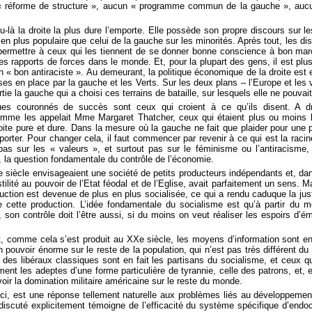
 réforme de structure », aucun « programme commun de la gauche », aucune
u-là la droite la plus dure l’emporte. Elle possède son propre discours sur les
 bien plus populaire que celui de la gauche sur les minorités. Après tout, les di
 permettre à ceux qui les tiennent de se donner bonne conscience à bon mar
des rapports de forces dans le monde. Et, pour la plupart des gens, il est plus
n « bon antiraciste ». Au demeurant, la politique économique de la droite est 
s en place par la gauche et les Verts. Sur les deux plans – l’Europe et les va
ie la gauche qui a choisi ces terrains de bataille, sur lesquels elle ne pouvai
es couronnés de succès sont ceux qui croient à ce qu’ils disent. A d
omme les appelait Mme Margaret Thatcher, ceux qui étaient plus ou moins 
ite pure et dure. Dans la mesure où la gauche ne fait que plaider pour une p
orter. Pour changer cela, il faut commencer par revenir à ce qui est la racin
 pas sur les « valeurs », et surtout pas sur le féminisme ou l’antiracisme
, la question fondamentale du contrôle de l’économie.
 siècle envisageaient une société de petits producteurs indépendants et, dan
stilité au pouvoir de l’Etat féodal et de l’Eglise, avait parfaitement un sens.
duction est devenue de plus en plus socialisée, ce qui a rendu caduque la just
 cette production. L’idée fondamentale du socialisme est qu’à partir du
é, son contrôle doit l’être aussi, si du moins on veut réaliser les espoirs d’
, comme cela s’est produit au XXe siècle, les moyens d’information sont en
 pouvoir énorme sur le reste de la population, qui n’est pas très différent du 
des libéraux classiques sont en fait les partisans du socialisme, et ceux qu
ent les adeptes d’une forme particulière de tyrannie, celle des patrons, et, 
voir la domination militaire américaine sur le reste du monde.
ici, est une réponse tellement naturelle aux problèmes liés au développement
s discuté explicitement témoigne de l’efficacité du système spécifique d’end