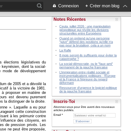
Connexion
+
Créer mon blog
Notes Récentes
Ceuta, juillet 2026 : une manipulation
géopolitique qui révèle les divisions
structurelles entre Européens
Quand on prétend qu'une personne
"juive" défend des positions qu'elle n'a
pas pour la brutaliser, cela a un nom
La Rafle
8 mois seront-ils suffisants pour éviter la
catastrophe ?
s élections législatives du
La social-démocratie, ou le "faux-ami"
keynésien, dont la social-
permanent de la gauche française
u ce mode de développement
L’immigration entre réalité sociale et
instrumentalisations politiques : l’Europe
et la France à l’épreuve du regard
déformant
ndum de 2005 et a dévoilé la
utif à la victoire de 1981.
Ressourcer d'urgence le logiciel politique
de la gauche française
 à proposer en matière de
cours est devenu purement
Inscris-Toi
 la distinguer de la droite.
éenne ». Laquelle a eu pour
Abonnez-vous pour être averti des nouveaux
articles publiés.
ourageant cette construction
Email
visant à les prémunir contre
l’influence des citoyens, en
es de pression privés. Les
ieuse ne peut être proposée,