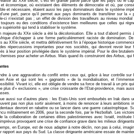
réalisé au XXe siècle, c’est en grande partie parce que les pays où le cap
l et économique, où existaient des éléments de démocratie et où, par con
sible et nécessaire, étaient aussi les pays dominateurs dans le système impér
d’une part, parce qu’il permet aux pays dominants de transférer sur la « p
elle-ci n’existait pas ; un effet de division des travailleurs au niveau mondial
t toujours eu des conditions d’existence bien meilleures que celles qui rè
 supériorité qui tend à stabiliser le système.
n majeure du XXe siècle a été la décolonisation. Elle a tout d’abord permis 
rique d’échapper à une forme particulièrement raciste de domination. De 
s au XXIe siècle, et mettra définitivement fin à l’époque historique commencé
des répercussions importantes pour nos sociétés, qui devront revoir leur f
és à leur position privilégiée dans le système impérial. Pour le dire brutalem
chemises pour acheter un Airbus. Mais quand ils construiront des Airbus, qui
antes
re à une aggravation du conflit entre ceux qui, grâce à leur contrôle sur le 
il en Asie et qui sont les « gagnants » de la mondialisation, et l’immense
sibilité. Vivant ici, elle est obligée de vendre sa force de travail à un prix qui
 plus d’« exclusions », une crise croissante de l’Etat-providence, mais auss
lasses.
ue aussi sur d’autres plans : les Etats-Unis sont embourbés en Irak dans u
uvent pas non plus sortir aisément, à moins de renoncer à leurs ambitions im
cidentaux devront en rabattre ou se lancer dans une guerre catastrophique. S
ncu militairement en 2006, pour la seconde fois, par le Hezbollah. Les victoires
 la collaboration de certaines élites palestiniennes avec Israël, instituée
prévus provoquent une crise de confiance grave dans les milieux dirigeants 
temps, en Europe, est de nous adapter à notre déclin, non pas à celui, imagin
par rapport aux pays du Sud. La classe dirigeante américaine essaie de mainten