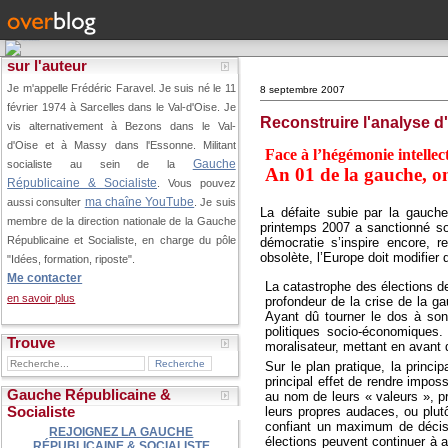
sur l'auteur
Je m'appelle Frédéric Faravel. Je suis né le 11
8 septembre 2007
février 1974 à Sarcelles dans le Val-d'Oise.
Je
Reconstruire l'analyse d
vis alternativement à Bezons dans le Val-
d'Oise et à Massy dans l'Essonne. Militant
Face à l’hégémonie intellect
Gauche
socialiste au sein de la
An 01 de la gauche, on 
Républicaine & Socialiste
. Vous pouvez
ma chaîne YouTube
aussi consulter
. Je suis
La défaite subie par la gauche 
membre de la direction nationale de la Gauche
printemps 2007 a sanctionné so
Républicaine et Socialiste, en charge du pôle
démocratie s’inspire encore, r
obsolète, l’Europe doit modifier
"Idées, formation, riposte".
Me contacter
La catastrophe des élections de
en savoir plus
profondeur de la crise de la ga
Ayant dû tourner le dos à so
politiques socio-économiques
Trouve
moralisateur, mettant en avant d
Sur le plan pratique, la princi
principal effet de rendre impos
Gauche Républicaine &
au nom de leurs « valeurs », pr
Socialiste
leurs propres audaces, ou plutô
confiant un maximum de décisi
REJOIGNEZ LA GAUCHE
élections peuvent continuer à a
RÉPUBLICAINE & SOCIALISTE