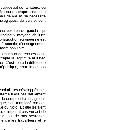
u supposée) de la nature, ou
ôle sur sa propre existence
veau de vie et ne nécessite
ologiques, de survie, sont
 une position de gauche qui
 principaux moyens de lutte
 construction européenne est
ité sociale, d’enseignement
ement populaire.
nt beaucoup de choses dans
epte la légitimité et lutter,
. C’est toute la différence
république, entre la gestion
apitalistes développés, les
ystème n’est pas seulement
r le comprendre, imaginons
rique, soit remplacé par des
que du Nord. Et que seraient
ou d’importations venant de
croissant de nos systèmes
ntre les travailleurs et le