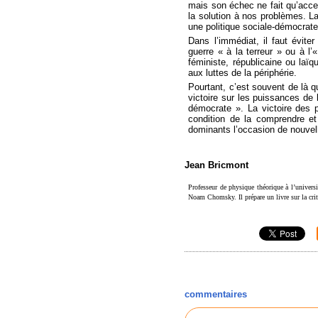
mais son échec ne fait qu’accen
la solution à nos problèmes. La
une politique sociale-démocrate
Dans l’immédiat, il faut évite
guerre « à la terreur » ou à l
féministe, républicaine ou laïq
aux luttes de la périphérie.
Pourtant, c’est souvent de là q
victoire sur les puissances de 
démocrate ». La victoire des 
condition de la comprendre et 
dominants l’occasion de nouvel
Jean Bricmont
Professeur de physique théorique à l’univers
Noam Chomsky. Il prépare un livre sur la cri
commentaires