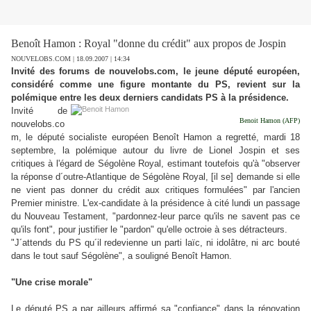
Benoît Hamon : Royal "donne du crédit" aux propos de Jospin
NOUVELOBS.COM | 18.09.2007 | 14:34
Invité des forums de nouvelobs.com, le jeune député européen,
considéré comme une figure montante du PS, revient sur la
polémique entre les deux derniers candidats PS à la présidence.
I
nvité de
Benoit Hamon (AFP)
nouvelobs.co
m, le député socialiste européen Benoît Hamon a regretté, mardi 18
septembre, la polémique autour du livre de Lionel Jospin et ses
critiques à l'égard de Ségolène Royal, estimant toutefois qu'à "observer
la réponse d´outre-Atlantique de Ségolène Royal, [il se] demande si elle
ne vient pas donner du crédit aux critiques formulées" par l'ancien
Premier ministre. L'ex-candidate à la présidence à cité lundi un passage
du Nouveau Testament, "pardonnez-leur parce qu'ils ne savent pas ce
qu'ils font", pour justifier le "pardon" qu'elle octroie à ses détracteurs.
"J´attends du PS qu´il redevienne un parti laïc, ni idolâtre, ni arc bouté
dans le tout sauf Ségolène", a souligné Benoît Hamon.
"Une crise morale"
Le député PS a par ailleurs affirmé sa "confiance" dans la rénovation