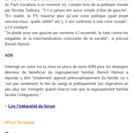
du Parti socialiste à un moment où, compte tenu de la politique menée
par Nicolas Sarkozy, "il n´a jamais été aussi simple d´être de gauche".
"En réalité, le PS traverse plus qu´une crise politique (quel projet
servons-nous, quelle utilité? etc.), il est confronté à une crise morale",
a-t-il souligné.
"Je plaide pour une gauche qui revienne à l´essentiel, la lutte contre les
inégalités et la marchandisation croissante de la société", a précisé
Benoît Hamon.
ADN
Interrogé en outre sur la mise en place de tests ADN pour les étrangers
désireux de bénéficier du regroupement familial, Benoît Hamon a
répondu y être "totalement opposé philosophiquement (la famille ce n
´est pas seulement le lien du sang) et politiquement (on stigmatise un
peu plus les immigrés quand chacun sait que le regroupement familial
facilite l´intégration)."
>
Lire l'intégralité du forum
#Parti Socialiste