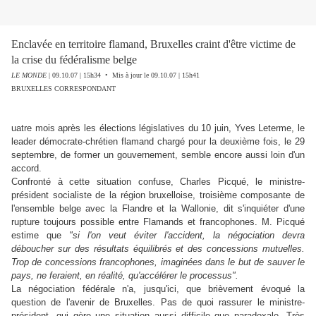
Enclavée en territoire flamand, Bruxelles craint d'être victime de
la crise du fédéralisme belge
LE MONDE
| 09.10.07 | 15h34 • Mis à jour le 09.10.07 | 15h41
BRUXELLES CORRESPONDANT
uatre mois après les élections législatives du 10 juin, Yves Leterme, le
leader démocrate-chrétien flamand chargé pour la deuxième fois, le 29
septembre, de former un gouvernement, semble encore aussi loin d'un
accord.
Confronté à cette situation confuse, Charles Picqué, le ministre-
président socialiste de la région bruxelloise, troisième composante de
l'ensemble belge avec la Flandre et la Wallonie, dit s'inquiéter d'une
rupture toujours possible entre Flamands et francophones. M. Picqué
estime que
"si l'on veut éviter l'accident, la négociation devra
déboucher sur des résultats équilibrés et des concessions mutuelles.
Trop de concessions francophones, imaginées dans le but de sauver le
pays, ne feraient, en réalité, qu'accélérer le processus".
La négociation fédérale n'a, jusqu'ici, que brièvement évoqué la
question de l'avenir de Bruxelles. Pas de quoi rassurer le ministre-
président, qui gère une situation aussi difficile que paradoxale. Très