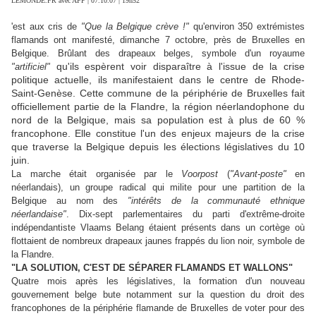
LEMONDE.FR avec AFP | 07.10.07 | 19h52
'est aux cris de
"Que la Belgique crève !"
qu'environ 350 extrémistes
flamands ont manifesté, dimanche 7 octobre, près de Bruxelles en
Belgique. Brûlant des drapeaux belges, symbole d'un royaume
qu'ils espèrent voir disparaître à l'issue de la crise
"artificiel"
politique actuelle, ils manifestaient dans le centre de Rhode-
Saint-Genèse. Cette commune de la périphérie de Bruxelles fait
officiellement partie de la Flandre, la région néerlandophone du
nord de la Belgique, mais sa population est à plus de 60 %
francophone. Elle constitue l'un des enjeux majeurs de la crise
que traverse la Belgique depuis les élections législatives du 10
juin.
La marche était organisée par le
Voorpost
(
"Avant-poste"
en
néerlandais), un groupe radical qui milite pour une partition de la
Belgique au nom des
"intérêts de la communauté ethnique
néerlandaise"
. Dix-sept parlementaires du parti d'extrême-droite
indépendantiste Vlaams Belang étaient présents dans un cortège où
flottaient de nombreux drapeaux jaunes frappés du lion noir, symbole de
la Flandre.
"LA SOLUTION, C'EST DE SÉPARER FLAMANDS ET WALLONS"
Quatre mois après les législatives, la formation d'un nouveau
gouvernement belge bute notamment sur la question du droit des
francophones de la périphérie flamande de Bruxelles de voter pour des