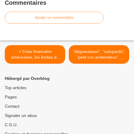
Commentaires
Ajouter un commentaire
< Crise financière
"dégueulasse", "salopards",
américaine, les limites du
"petit con prétentieux"...
libéralisme
amis de la poésie... >
Hébergé par Overblog
Top articles
Pages
Contact
Signaler un abus
C.G.U.