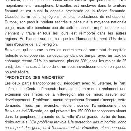
majoritairement francophone, Bruxelles est enclavée dans le territoire
flamand et est aussi la capitale proclamée de la région flamande.
Classée parmi les cinq régions les plus productrices de richesse en
Europe, son produit intérieur est très supérieur à la moyenne nationale
belge, mais elle bénéficie peu de cette manne : l'impôt de ceux qui
viennent y travailler tous les jours est réimporté dans les autres
régions. En Flandre surtout, puisque les Flamands forment 71% de la
main d'oeuvre de la ville-région.
Bruxelles, qui assume toutes les contraintes de son statut de capitale
fédérale et européenne, se débat, pendant ce temps, avec un taux de
chômage record (21% en moyenne, plus de 30% chez les moins de 25
ans), des finances à la corde et un sous-investissement chronique du
pouvoir fédéral.
"PROTECTION DES MINORITÉS"
Les deux partis francophones qui négocient avec M. Leterme, le Parti
libéral et le Centre démocrate humaniste (centre-droit) réclament une
extension des limites de la ville-région afin de mieux assurer son
développement. Problème : aucun négociateur flamand n'accepte cette
demande. Tous, en revanche, veulent scinder l'arrondissement de
Bruxelles-Hal-Vilvorde, ce qui priverait les 150 000 francophones vivant
dans la périphérie flamande de la ville d'une grande partie de leurs
droits actuels.
"Ce problème renvoie à la protection des minorités, donc
au respect des gens, et à l'enclavement de Bruxelles, alors que nous