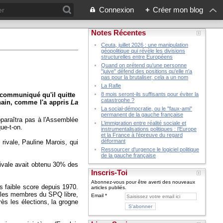
Connexion
+
Créer mon blog
Notes Récentes
Ceuta, juillet 2026 : une manipulation
géopolitique qui révèle les divisions
structurelles entre Européens
Quand on prétend qu'une personne
"juive" défend des positions qu'elle n'a
pas pour la brutaliser, cela a un nom
La Rafle
 communiqué qu'il quitte
8 mois seront-ils suffisants pour éviter la
catastrophe ?
hain, comme l'a appris
La
La social-démocratie, ou le "faux-ami"
permanent de la gauche française
pparaîtra pas à l'Assemblée
L’immigration entre réalité sociale et
ue-t-on.
instrumentalisations politiques : l’Europe
et la France à l’épreuve du regard
déformant
rivale, Pauline Marois, qui
Ressourcer d'urgence le logiciel politique
de la gauche française
rivale avait obtenu 30% des
Inscris-Toi
Abonnez-vous pour être averti des nouveaux
s faible score depuis 1970.
articles publiés.
et les membres du SPQ libre,
Email
ès les élections, la grogne