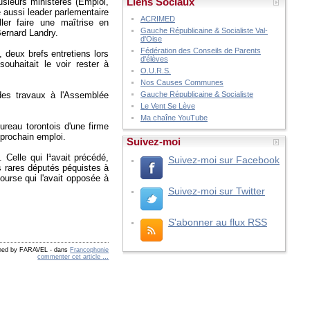
Liens Sociaux
usieurs ministères (Emploi,
 aussi leader parlementaire
ACRIMED
ler faire une maîtrise en
Gauche Républicaine & Socialiste Val-
Bernard Landry.
d'Oise
Fédération des Conseils de Parents
 deux brefs entretiens lors
d'élèves
ouhaitait le voir rester à
O.U.R.S.
Nos Causes Communes
e des travaux à l'Assemblée
Gauche Républicaine & Socialiste
Le Vent Se Lève
Ma chaîne YouTube
ureau torontois d'une firme
 prochain emploi.
Suivez-moi
 Celle qui l¹avait précédé,
Suivez-moi sur Facebook
des rares députés péquistes à
urse qui l'avait opposée à
Suivez-moi sur Twitter
S'abonner au flux RSS
shed by FARAVEL
-
dans
Francophonie
commenter cet article
…