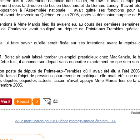
remière fois à l'Assemblée nationale dans Gouin, en 1989. Il avait occupé pl
ment) sous la direction de Lucien Bouchard et de Bernard Landry. Il avait été
pposition à l'Assemblée nationale. Il avait quitté ses fonctions pour al
rd avant de revenir au Québec, en juin 2005, après la démission surprise de 
entions à Mme Marois hier. Ils avaient eu, au cours des dernières semaines,
de Charlevoix avait souligné au député de Pointe-aux-Trembles qu¹elle s
de lui faire savoir qu'elle serait fixée sur ses intentions avant la repris
M. Boisclair avait laissé tomber un emploi prestigieux chez MacKenzie, le b
 Cette fois, il annonce son départ sans connaître exactement ce que sera son
n poste de député de Pointe-aux-Trembles où il avait été élu à l'été 2006.
lle faisait l'objet de pressions pour revenir en politique; elle avait été l'une 
 députés péquistes actuels, aucun n'avait appuyé Mme Marois lors de la co
ovembre 2005.
Repost
0
Publi
<< Le projet Marois pour le Québec
imbroglio juridico-électoral... >>