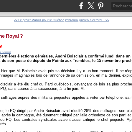
<< Le projet Marois pour le Québec
imbroglio juridico-électoral... >>
ne Royal ?
re
s Lessard
dernières élections générales, André Boisclair a confirmé lundi dans un
ra de son poste de député de Pointe-aux-Trembles, le 15 novembre proc
hier que M. Boisclair avait pris sa décision il y a un bon moment. Il ne réa
mmages imaginables lors de l'annonce de sa démission, en mai dernier, expliq
sclair a été élu chef du Parti québécois, devançant de loin sa plus proche 
PQ, sans course à la succession, à la fin juin. M.
 suffrages auprès des militants péquistes appelés à voter par téléphone, sa 
r, le PQ dirigé par André Boisclair avait récolté 28% des suffrages, son plu
t après la campagne, été durement critiqué par l'aile orthodoxe de son parti 
du PQ. Les centrales syndicales avaient aussi critiqué le chef péquiste. Apr
utés.