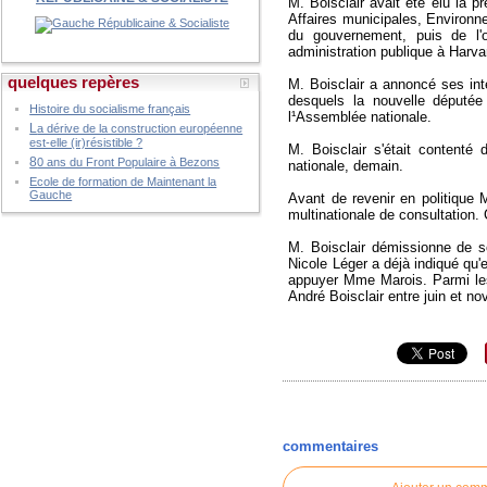
M. Boisclair avait été élu la p
Affaires municipales, Environne
du gouvernement, puis de l'o
administration publique à Harva
quelques repères
M. Boisclair a annoncé ses int
desquels la nouvelle députée 
Histoire du socialisme français
l¹Assemblée nationale.
L
a dérive de la construction européenne
est-elle (ir)résistible ?
M. Boisclair s'était contenté 
8
0 ans du Front Populaire à Bezons
nationale, demain.
Ecole de formation de Maintenant la
Gauche
Avant de revenir en politique 
multinationale de consultation.
M. Boisclair démissionne de so
Nicole Léger a déjà indiqué qu'e
appuyer Mme Marois. Parmi les
André Boisclair entre juin et n
commentaires