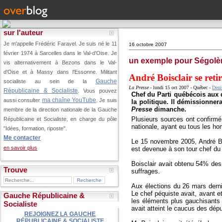
sur l'auteur
Je m'appelle Frédéric Faravel. Je suis né le 11
16 octobre 2007
février 1974 à Sarcelles dans le Val-d'Oise.
Je
un exemple pour Ségolè
vis alternativement à Bezons dans le Val-
d'Oise et à Massy dans l'Essonne. Militant
André Boisclair se reti
Gauche
socialiste au sein de la
La Presse
-
lundi 15 oct 2007 - Québec -
Deni
Républicaine & Socialiste
. Vous pouvez
Chef du Parti québécois aux 
ma chaîne YouTube
aussi consulter
. Je suis
la politique. Il démissionne
Presse
dimanche.
membre de la direction nationale de la Gauche
Plusieurs sources ont confirmé 
Républicaine et Socialiste, en charge du pôle
nationale, ayant eu tous les ho
"Idées, formation, riposte".
Me contacter
Le 15 novembre 2005, André Boi
en savoir plus
est devenue à son tour chef du 
Boisclair avait obtenu 54% des
Trouve
suffrages.
Aux élections du 26 mars dernie
Le chef péquiste avait, avant e
Gauche Républicaine &
les éléments plus gauchisants 
Socialiste
avait atteint le caucus des dép
REJOIGNEZ LA GAUCHE
RÉPUBLICAINE & SOCIALISTE