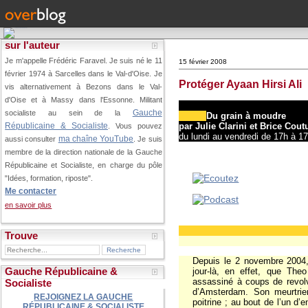
sur l'auteur
Je m'appelle Frédéric Faravel. Je suis né le 11
15 février 2008
février 1974 à Sarcelles dans le Val-d'Oise.
Je
Protéger Ayaan Hirsi Ali
vis alternativement à Bezons dans le Val-
d'Oise et à Massy dans l'Essonne. Militant
Gauche
socialiste au sein de la
Du grain à moudre
par Julie Clarini et Brice Cout
Républicaine & Socialiste
. Vous pouvez
du lundi au vendredi de 17h à 1
ma chaîne YouTube
aussi consulter
. Je suis
membre de la direction nationale de la Gauche
Républicaine et Socialiste, en charge du pôle
"Idées, formation, riposte".
Me contacter
en savoir plus
Trouve
Depuis le 2 novembre 2004, 
Gauche Républicaine &
jour-là, en effet, que The
assassiné à coups de revolv
Socialiste
d’Amsterdam. Son meurtrie
REJOIGNEZ LA GAUCHE
poitrine ; au bout de l’un d
RÉPUBLICAINE & SOCIALISTE