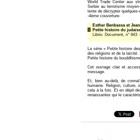
World Trade Center aux st
Serbie au terrorisme moyen-o
tente de décrypter quelques
-4ème couverture-
Esther Benbassa et Jean
Petite histoire du judai
Librio. Document, n° 843 
La série « Petite histoire de
des religions et de la laïcité 
Petite histoire du bouddhisme
Cet ouvrage clair et access
message.
Et, bien au-delà, de connaîtr
humaine. Religion, culture, 
cela à la fois. Et en dépit de
renaissantes qui le caractéri