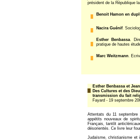
président de la République la
Benoit Hamon en dupl
Nacira Guénif
. Sociolo
Esther Benbassa
. Dir
pratique de hautes étud
Marc Weitzmann
. Ecri
Esther Benbassa et Jean 
Des Cultures et des Dieu
transmission du fait rel
Fayard - 19 septembre 20
Attentats du 11 septembre 
appétits nouveaux de spirit
Français, tantôt anticléricau
désorientés. Ce livre leur fo
Judaïsme, christianisme et is