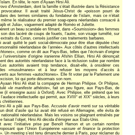
islam. En tête, le nom d’Ayaan Hirsi Ali.
vo d’Amsterdam, dont la famille s’était illustrée dans la Résistance
 provocateur. Il avait traité Jésus-Christ de «poisson pourri de
dans des termes similaires du fondateur de l’islam, mais ce n’était
it même le réalisateur du premier soap-opera néerlandais consacré à
ajib et Julia», vaguement adapté de Roméo et Juliette.
quèrent un beau scandale en filmant, dans «Soumission» des femmes
son dos lacéré de coups de fouets, l’autre, son visage tuméfié, sur
 extraits du Coran, censés justifier ces traitements barbares.
i avait quitté le parti social-démocrate pour être élue députée chez
ersonnalité néerlandaise de l’année». Aux côtés d’autres intellectuels
chtones
», comme on dit aux Pays-Bas, telles que l’écrivain d’origine
’universitaire d’origine iranienne Afshin Ellian, Hirsi Ali dénonçait
ent des autorités néerlandaise face à la réclusion subie par nombre
 Les autorités avaient trop tendance, disait-elle, à onsidérer ces
es «musulmanes» et à leur refuser les moyens d’accès à
verts aux femmes «autochtones». Elle fit voter par le Parlement une
l’excision, loi qui porte désormais son nom.
e, Ayaan Hirsi Ali était la compagne de Herman Philipse. Or Philipse,
itulé «
le manifeste athéiste
», fait un peu figure, aux Pays-Bas, de
 (il enseigne aussi à Oxford). Avec Philipse, elle prétend que les
’audace intellectuelle qui permit, aux XVIII° et XIX° siècles, à leurs
s chrétiennes.
irsi Ali a pâli aux Pays-Bas. Accusée d’avoir menti sur sa véritable
un droit d’asile qui lui avait été refusé en Allemagne, elle évita de
nationalité néerlandaise. Mais les voisins se plaignant entraînés par
le faisait l’objet, Hirsi Ali décida d’émigrer aux Etats-Unis.
nt avec l’initiative prise par Benoît Hamon et un certain nombre
 proposant que l’Union Européenne «
assure et finance la protection
». Un
meeting
s’est tenu dimanche dernier à Paris, pour réclamer du