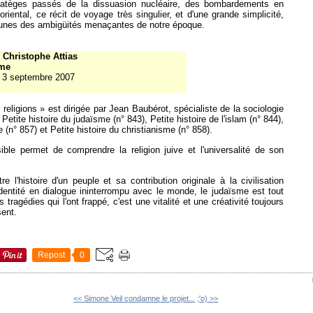
ratèges passés de la dissuasion nucléaire, des bombardements en
riental, ce récit de voyage très singulier, et d'une grande simplicité,
-unes des ambigüités menaçantes de notre époque.
 Christophe Attias
sme
- 3 septembre 2007
s religions » est dirigée par Jean Baubérot, spécialiste de la sociologie
: Petite histoire du judaïsme (n° 843), Petite histoire de l'islam (n° 844),
 (n° 857) et Petite histoire du christianisme (n° 858).
ible permet de comprendre la religion juive et l'universalité de son
e l'histoire d'un peuple et sa contribution originale à la civilisation
identité en dialogue ininterrompu avec le monde, le judaïsme est tout
s tragédies qui l'ont frappé, c'est une vitalité et une créativité toujours
sent.
Repost
0
<< Simone Veil condamne le projet...
;'o) >>