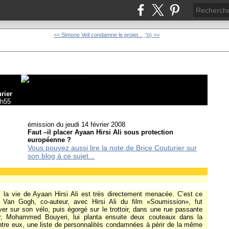
<< Simone Veil condamne le projet...
;'o) >>
urier
7h55
émission du jeudi 14 février 2008
Faut –il placer Ayaan Hirsi Ali sous protection
européenne ?
Vous pouvez aussi lire la note de Brice Couturier sur
son blog à ce sujet...
la vie de Ayaan Hirsi Ali est très directement menacée. C’est ce
o Van Gogh, co-auteur, avec Hirsi Ali du film «Soumission», fut
er sur son vélo, puis égorgé sur le trottoir, dans une rue passante
r, Mohammed Bouyeri, lui planta ensuite deux couteaux dans la
’entre eux, une liste de personnalités condamnées à périr de la même