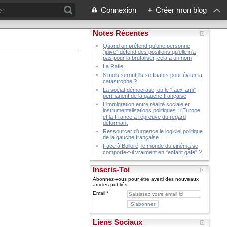
Connexion
+
Créer mon blog
Notes Récentes
Quand on prétend qu'une personne
"juive" défend des positions qu'elle n'a
pas pour la brutaliser, cela a un nom
La Rafle
8 mois seront-ils suffisants pour éviter la
catastrophe ?
La social-démocratie, ou le "faux-ami"
permanent de la gauche française
L’immigration entre réalité sociale et
instrumentalisations politiques : l’Europe
et la France à l’épreuve du regard
déformant
Ressourcer d'urgence le logiciel politique
de la gauche française
Face à Bolloré, le monde du cinéma se
comporte-t-il vraiment en "enfant gâté" ?
Inscris-Toi
Abonnez-vous pour être averti des nouveaux
articles publiés.
Email
Liens Sociaux