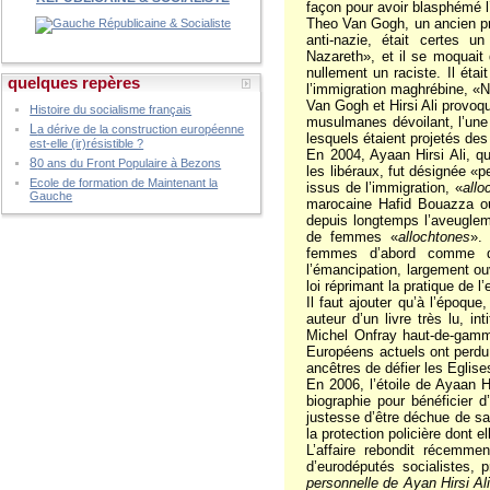
façon pour avoir blasphémé l’
Theo Van Gogh, un ancien pro
anti-nazie, était certes un
Nazareth», et il se moquait 
nullement un raciste. Il éta
quelques repères
l’immigration maghrébine, «N
Van Gogh et Hirsi Ali provo
Histoire du socialisme français
musulmanes dévoilant, l’une 
L
a dérive de la construction européenne
lesquels étaient projetés des
est-elle (ir)résistible ?
En 2004, Ayaan Hirsi Ali, qu
8
0 ans du Front Populaire à Bezons
les libéraux, fut désignée «p
Ecole de formation de Maintenant la
issus de l’immigration, «
allo
Gauche
marocaine Hafid Bouazza ou l
depuis longtemps l’aveuglem
de femmes «
allochtones
».
femmes d’abord comme d
l’émancipation, largement ou
loi réprimant la pratique de 
Il faut ajouter qu’à l’époqu
auteur d’un livre très lu, int
Michel Onfray haut-de-gamme
Européens actuels ont perdu l
ancêtres de défier les Eglise
En 2006, l’étoile de Ayaan H
biographie pour bénéficier d’
justesse d’être déchue de sa 
la protection policière dont el
L’affaire rebondit récemme
d’eurodéputés socialistes,
personnelle de Ayan Hirsi Ali