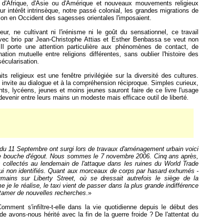
s d'Afrique, d'Asie ou d'Amérique et nouveaux mouvements religieux
ur intérêt intrinsèque, notre passé colonial, les grandes migrations de
sion en Occident des sagesses orientales l'imposaient.
eur, ne cultivant ni l'irénisme ni le goût du sensationnel, ce travail
vec brio par Jean-Christophe Attias et Esther Benbassa se veut non
 Il porte une attention particulière aux phénomènes de contact, de
ation mutuelle entre religions différentes, sans oublier l'histoire des
sécularisation.
ts religieux est une fenêtre privilégiée sur la diversité des cultures.
nvite au dialogue et à la compréhension réciproque. Simples curieux,
nts, lycéens, jeunes et moins jeunes sauront faire de ce livre l'usage
l devenir entre leurs mains un modeste mais efficace outil de liberté.
du 11 Septembre ont surgi lors de travaux d'aménagement urbain voici
 bouche d'égout. Nous sommes le 7 novembre 2006. Cinq ans après,
s collectés au lendemain de l'attaque dans les ruines du World Trade
hui non identifiés. Quant aux morceaux de corps par hasard exhumés -
umains sur Liberty Street, où se dressait autrefois le siège de la
je le réalise, le taxi vient de passer dans la plus grande indifférence
 entamer de nouvelles recherches
.»
omment s'infiltre-t-elle dans la vie quotidienne depuis le début des
avons-nous hérité avec la fin de la guerre froide ? De l'attentat du