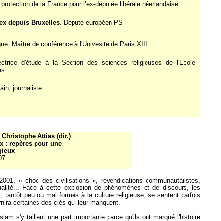
 protection de la France pour l’ex-députée libérale néerlandaise.
ex depuis Bruxelles
. Député européen PS
gue. Maître de conférence à l'Univesité de Paris XIII
ectrice d'étude à la Section des sciences religieuses de l'Ecole
es
vain, journaliste
Christophe Attias (dir.)
x : repères pour une
igieux
07
2001, « choc des civilisations », revendications communautaristes,
ualité... Face à cette explosion de phénomènes et de discours, les
x, tantôt peu ou mal formés à la culture religieuse, se sentent parfois
urnira certaines des clés qui leur manquent.
lam s'y taillent une part importante parce qu'ils ont marqué l'histoire