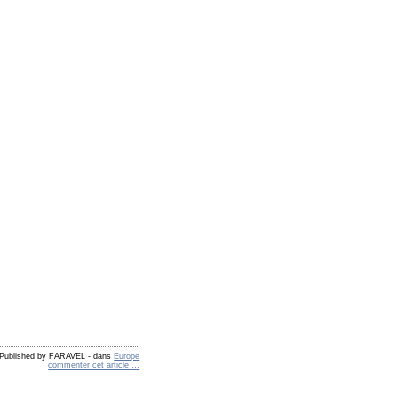
Published by FARAVEL
-
dans
Europe
commenter cet article
…