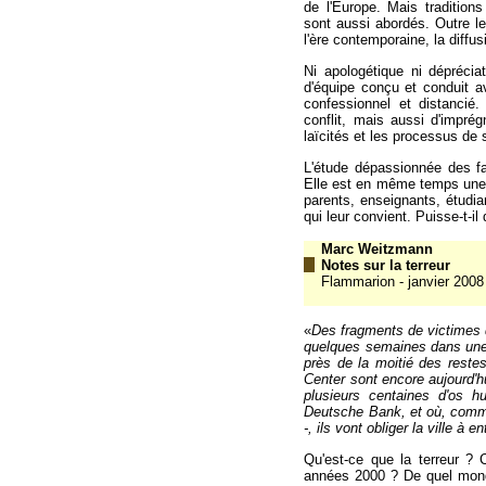
de l'Europe. Mais tradition
sont aussi abordés. Outre le
l'ère contemporaine, la diffu
Ni apologétique ni dépréciat
d'équipe conçu et conduit a
confessionnel et distancié.
conflit, mais aussi d'imprégn
laïcités et les processus de 
L'étude dépassionnée des fai
Elle est en même temps une i
parents, enseignants, étudia
qui leur convient. Puisse-t-i
Marc Weitzmann
Notes sur la terreur
Flammarion - janvier 2008
«
Des fragments de victimes 
quelques semaines dans une
près de la moitié des reste
Center sont encore aujourd'
plusieurs centaines d'os h
Deutsche Bank, et où, comme 
-, ils vont obliger la ville à
Qu'est-ce que la terreur ? C
années 2000 ? De quel monde 