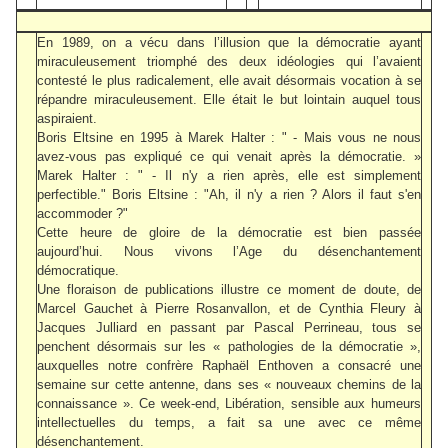
En 1989, on a vécu dans l’illusion que la démocratie ayant
miraculeusement triomphé des deux idéologies qui l’avaient
contesté le plus radicalement, elle avait désormais vocation à se
répandre miraculeusement. Elle était le but lointain auquel tous
aspiraient.
Boris Eltsine en 1995 à Marek Halter : " - Mais vous ne nous
avez-vous pas expliqué ce qui venait après la démocratie. »
Marek Halter : " - Il n'y a rien après, elle est simplement
perfectible." Boris Eltsine : "Ah, il n'y a rien ? Alors il faut s'en
accommoder ?"
Cette heure de gloire de la démocratie est bien passée
aujourd’hui. Nous vivons l’Age du désenchantement
démocratique.
Une floraison de publications illustre ce moment de doute, de
Marcel Gauchet à Pierre Rosanvallon, et de Cynthia Fleury à
Jacques Julliard en passant par Pascal Perrineau, tous se
penchent désormais sur les « pathologies de la démocratie »,
auxquelles notre confrère Raphaël Enthoven a consacré une
semaine sur cette antenne, dans ses « nouveaux chemins de la
connaissance ». Ce week-end, Libération, sensible aux humeurs
intellectuelles du temps, a fait sa une avec ce même
désenchantement.