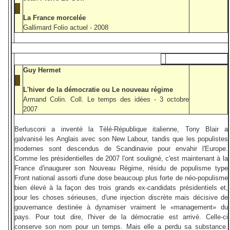
La France morcelée
Gallimard Folio actuel - 2008
Guy Hermet
L'hiver de la démocratie ou Le nouveau régime
Armand Colin. Coll. Le temps des idées - 3 octobre
2007
Berlusconi a inventé la Télé-République italienne, Tony Blair a
galvanisé les Anglais avec son New Labour, tandis que les populistes
modernes sont descendus de Scandinavie pour envahir l'Europe.
Comme les présidentielles de 2007 l'ont souligné, c'est maintenant à la
France d'inaugurer son Nouveau Régime, résidu de populisme type
Front national assorti d'une dose beaucoup plus forte de néo-populisme
bien élevé à la façon des trois grands ex-candidats présidentiels et,
pour les choses sérieuses, d'une injection discrète mais décisive de
gouvernance destinée à dynamiser vraiment le «management» du
pays. Pour tout dire, l'hiver de la démocratie est arrivé. Celle-ci
conserve son nom pour un temps. Mais elle a perdu sa substance.