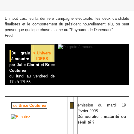
En tout cas, vu la dernière campagne électorale, les deux candidats
finalistes et le comportement du président nouvellement élu, on peut
penser que quelque chose cloche au "Royaume de Danemark"...
Fred
Du grain
> Univers
à moudre
IDEES
par Julie Clarini et Brice
Couturier
du lundi au vendredi de
17h à 17h55
émission du mardi 19
de
Brice Couturier
février 2008
Démocratie : maturité ou
sénilité ?