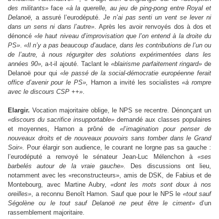
des militants»
face
«à la querelle, au jeu de ping-pong entre Royal et
Delanoë
,
a assuré l’eurodéputé.
Je n’ai pas senti un vent se lever ni
dans un sens ni dans l’autre»
. Après les avoir renvoyés dos à dos et
dénoncé
«le haut niveau d’improvisation que l’on entend à la droite du
PS»
.
«Il n’y a pas beaucoup d’audace, dans les contributions de l’un ou
de l’autre, à nous régurgiter des solutions expérimentées dans les
années 90»,
a-t-il ajouté. Taclant le
«blairisme
parfaitement ringard»
de
Delanoë pour qui
«le passé de la social-démocratie européenne ferait
office d’avenir pour le PS»,
Hamon a invité les socialistes
«à rompre
avec le discours CSP ++»
.
Elargir.
Vocation majoritaire oblige, le NPS se recentre. Dénonçant un
«discours du sacrifice
insupportable»
demandé aux classes populaires
et moyennes, Hamon a prôné de
«l’imagination pour penser de
nouveaux droits et de nouveaux pouvoirs sans tomber dans le Grand
Soir».
Pour élargir son audience, le courant ne lorgne pas sa gauche :
l’eurodéputé a renvoyé le sénateur Jean-Luc Mélenchon à
«ses
barbelés autour de la vraie gauche».
Des discussions ont lieu,
notamment avec les «reconstructeurs», amis de DSK, de Fabius et de
Montebourg, avec Martine Aubry,
«dont les mots sont doux à nos
oreilles»
, a reconnu Benoît Hamon. Sauf que pour le NPS le
«tout sauf
Ségolène ou le tout sauf Delanoë ne peut être le ciment»
d’un
rassemblement majoritaire.