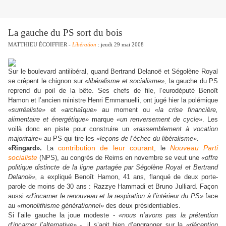
La gauche du PS sort du bois
MATTHIEU ÉCOIFFIER -
Libération
: jeudi 29 mai 2008
Sur le boulevard antilibéral, quand Bertrand Delanoë et Ségolène Royal
se crêpent le chignon sur
«libéralisme et socialisme»,
la gauche du PS
reprend du poil de la bête. Ses chefs de file, l’eurodéputé Benoît
Hamon et l’ancien ministre Henri Emmanuelli, ont jugé hier la polémique
«surréaliste»
et
«archaïque»
au moment ou
«la crise financière,
alimentaire et énergétique»
marque
«un renversement de cycle»
. Les
voilà donc en piste pour construire un
«rassemblement à vocation
majoritaire»
au PS qui tire les
«leçons de l’échec du libéralisme»
.
contribution de leur courant
Nouveau Parti
«Ringard».
La
, le
socialiste
(NPS), au congrès de Reims en novembre se veut une
«offre
politique distincte de la ligne partagée par Ségolène Royal et Bertrand
Delanoë»,
a expliqué Benoît Hamon, 41 ans, flanqué de deux porte-
parole de moins de 30 ans : Razzye Hammadi et Bruno Julliard. Façon
aussi
«d’incarner le renouveau et la respiration à l’intérieur du PS»
face
au
«monolithisme générationnel»
des deux présidentiables.
Si l’aile gauche la joue modeste -
«nous n’avons pas la prétention
d’incarner l’alternative»
-, il s’agit bien d’engranger sur la
«déception