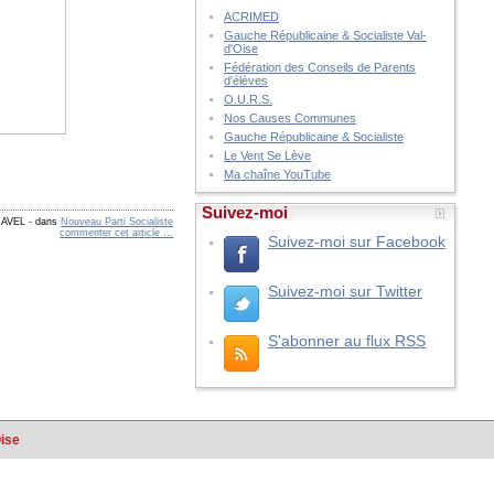
ACRIMED
Gauche Républicaine & Socialiste Val-
d'Oise
Fédération des Conseils de Parents
d'élèves
O.U.R.S.
Nos Causes Communes
Gauche Républicaine & Socialiste
Le Vent Se Lève
Ma chaîne YouTube
Suivez-moi
RAVEL
-
dans
Nouveau Parti Socialiste
commenter cet article
…
Suivez-moi sur Facebook
Suivez-moi sur Twitter
S'abonner au flux RSS
Oise