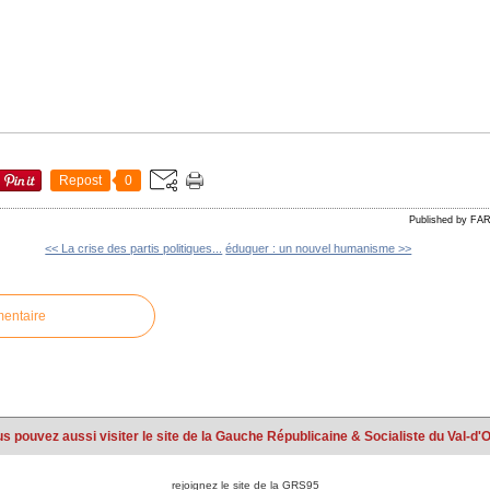
Repost
0
Published by FA
<< La crise des partis politiques...
éduquer : un nouvel humanisme >>
mentaire
s pouvez aussi visiter le site de la Gauche Républicaine & Socialiste du Val-d'
rejoignez le site de la GRS95