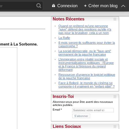
Connexion
+
Créer mon blog
Notes Récentes
Quand on prétend qu'une personne
"juive" défend des positions qu'elle n'a
pas pour la brutaliser, cela a un nom
La Rafle
8 mois seront-ils suffisants pour éviter la
lement à La Sorbonne.
catastrophe ?
La social-démocratie, ou le "faux-ami"
permanent de la gauche française
L’immigration entre réalité sociale et
instrumentalisations politiques : l’Europe
et la France à l’épreuve du regard
déformant
Ressourcer d'urgence le logiciel politique
de la gauche française
Face à Bolloré, le monde du cinéma se
comporte-t-il vraiment en "enfant gâté" ?
Inscris-Toi
Abonnez-vous pour être averti des nouveaux
articles publiés.
Email
Liens Sociaux