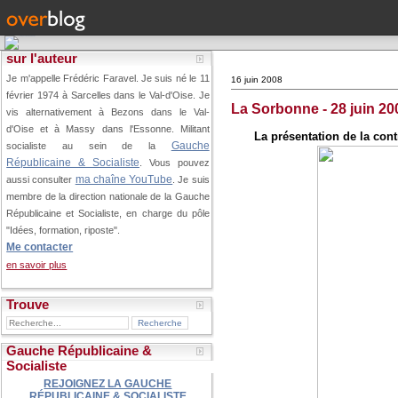
sur l'auteur
Je m'appelle Frédéric Faravel. Je suis né le 11
16 juin 2008
février 1974 à Sarcelles dans le Val-d'Oise.
Je
La Sorbonne - 28 juin 2
vis alternativement à Bezons dans le Val-
d'Oise et à Massy dans l'Essonne. Militant
La présentation de la con
Gauche
socialiste au sein de la
Républicaine & Socialiste
. Vous pouvez
ma chaîne YouTube
aussi consulter
. Je suis
membre de la direction nationale de la Gauche
Républicaine et Socialiste, en charge du pôle
"Idées, formation, riposte".
Me contacter
en savoir plus
Trouve
Gauche Républicaine &
Socialiste
REJOIGNEZ LA GAUCHE
RÉPUBLICAINE & SOCIALISTE