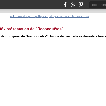
<< La crise des partis politiques...
éduquer : un nouvel humanisme >>
008 - présentation de "Reconquêtes"
tribution générale "Reconquêtes" change de lieu : elle se déroulera fina