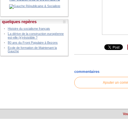
quelques repères
Histoire du socialisme français
L
a dérive de la construction européenne
est-elle (ir)résistible ?
8
0 ans du Front Populaire à Bezons
Ecole de formation de Maintenant la
Gauche
commentaires
Ajouter un com
Vou