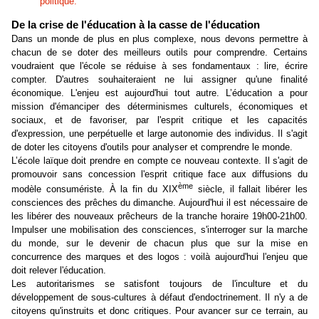
politique.
De la crise de l'éducation à la casse de l'éducation
Dans un monde de plus en plus complexe, nous devons permettre à
chacun de se doter des meilleurs outils pour comprendre. Certains
voudraient que l'école se réduise à ses fondamentaux : lire, écrire
compter.
D'autres souhaiteraient ne lui assigner qu'une finalité
économique. L'enjeu est aujourd'hui tout autre. L’éducation a pour
mission d'émanciper des déterminismes culturels, économiques et
sociaux, et de favoriser, par l'esprit critique et les capacités
d'expression, une perpétuelle et large autonomie des individus. Il s'agit
de doter les citoyens d'outils pour analyser et comprendre le monde.
L’école laïque doit prendre en compte ce nouveau contexte. Il s'agit de
promouvoir sans concession l'esprit critique face aux diffusions du
ème
modèle consumériste. À la fin du XIX
siècle, il fallait libérer les
consciences des prêches du dimanche. Aujourd'hui il est nécessaire de
les libérer des nouveaux prêcheurs de la tranche horaire 19h00-21h00.
Impulser une mobilisation des consciences, s'interroger sur la marche
du monde, sur le devenir de chacun plus que sur la mise en
concurrence des marques et des logos : voilà aujourd'hui l'enjeu que
doit relever l'éducation.
Les autoritarismes se satisfont toujours de l'inculture et du
développement de sous-cultures à défaut d'endoctrinement. Il n'y a de
citoyens qu'instruits et donc critiques. Pour avancer sur ce terrain, au