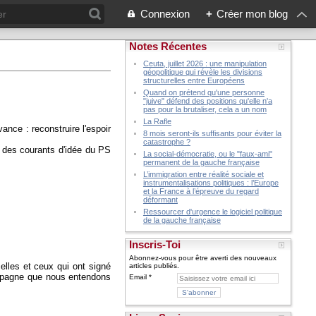
Connexion
+
Créer mon blog
Notes Récentes
Ceuta, juillet 2026 : une manipulation
géopolitique qui révèle les divisions
structurelles entre Européens
Quand on prétend qu'une personne
"juive" défend des positions qu'elle n'a
pas pour la brutaliser, cela a un nom
La Rafle
nce : reconstruire l'espoir
8 mois seront-ils suffisants pour éviter la
catastrophe ?
if des courants d'idée du PS
La social-démocratie, ou le "faux-ami"
permanent de la gauche française
L’immigration entre réalité sociale et
instrumentalisations politiques : l’Europe
et la France à l’épreuve du regard
déformant
Ressourcer d'urgence le logiciel politique
de la gauche française
Inscris-Toi
Abonnez-vous pour être averti des nouveaux
lles et ceux qui ont signé
articles publiés.
mpagne que nous entendons
Email