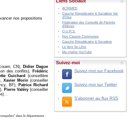
Liens Sociaux
ACRIMED
Gauche Républicaine & Socialiste Val-
d'Oise
avancer nos propositions
Fédération des Conseils de Parents
d'élèves
O.U.R.S.
Nos Causes Communes
Gauche Républicaine & Socialiste
Le Vent Se Lève
Ma chaîne YouTube
Suivez-moi
'Écouen, CN),
Didier Dague
Suivez-moi sur Facebook
on des conflits),
Frédéric
ette Guichard
(conseillère
),
Xavier Morin
(conseiller
Suivez-moi sur Twitter
ency, BF),
Patrice Richard
A),
Pierre Valéry
(conseiller
ise)…
S'abonner au flux RSS
econquêtes" dans le département :