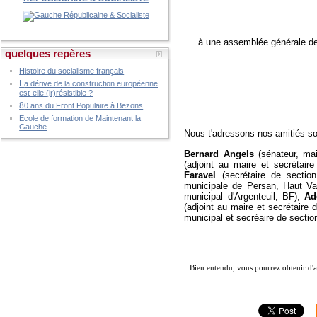
à une assemblée générale de 
quelques repères
Histoire du socialisme français
L
a dérive de la construction européenne
est-elle (ir)résistible ?
8
0 ans du Front Populaire à Bezons
Ecole de formation de Maintenant la
Gauche
Nous t'adressons nos amitiés so
Bernard Angels
(sénateur, ma
(adjoint au maire et secrétai
Faravel
(secrétaire de sectio
municipale de Persan, Haut Va
municipal d'Argenteuil, BF),
Ad
(adjoint au maire et secrétaire
municipal et secréaire de sectio
Bien entendu, vous pourrez obtenir d'a