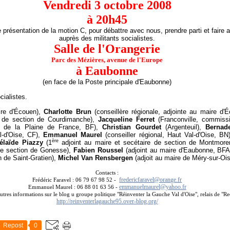
Vendredi 3 octobre 2008
à 20h45
présentation de la motion C, pour débattre avec nous, prendre parti et faire 
auprès des militants socialistes.
Salle de l'Orangerie
Parc des Mézières, avenue de l'Europe
à Eaubonne
(en face de la Poste principale d'Eaubonne)
cialistes.
ire d'Écouen),
Charlotte Brun
(conseillère régionale, adjointe au maire d
re de section de Courdimanche),
Jacqueline Ferret
(Franconville, commissi
n de la Plaine de France, BF),
Christian Gourdet
(Argenteuil),
Bernad
l-d'Oise, CF),
Emmanuel Maurel
(conseiller régional, Haut Val-d'Oise, BN
ère
élaïde Piazzy
(1
adjoint au maire et secétaire de section de Montmor
 de section de Gonesse),
Fabien Roussel
(adjoint au maire d'Eaubonne, BF
n de Saint-Gratien),
Michel Van Rensbergen
(adjoit au maire de Méry-sur-O
Contacts :
fredericfaravel@orange.fr
Frédéric Faravel : 06 79 67 98 52 -
emmanuelmaurel@yahoo.fr
Emmanuel Maurel : 06 88 01 63 56 -
utres informations sur le blog u groupe politique "Réinventer la Gauche Val d'Oise", relais de "R
http://reinventerlagauche95.over-blog.org/
Repost
0