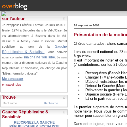
sur l'auteur
Je m'appelle Frédéric Faravel. Je suis né le 11
28 septembre 2008
février 1974 à Sarcelles dans le Val-d'Oise.
Je
Présentation de la motio
vis alternativement à Bezons dans le Val-
d'Oise et à Massy dans l'Essonne. Militant
Chères camarades, chers cama
Gauche
socialiste au sein de la
Lors du conseil national du 23 
Républicaine & Socialiste
. Vous pouvez
à gauche».
ma chaîne YouTube
aussi consulter
. Je suis
Il est important de noter et de 
membre de la direction nationale de la Gauche
(7 contributions, sur les 21 dépo
Républicaine et Socialiste, en charge du pôle
• Reconquêtes (Benoît Hamon
"Idées, formation, riposte".
• Changer ! (Marie-Noëlle Li
Me contacter
• D'abord, redistribuer les ri
en savoir plus
• Debout la Gauche (Marc D
• Réinventer la gauche (Jea
• Urgence sociale (Pierre La
Trouve
• Et si le parti restait social
Le premier signataire de notre 
notre texte. Nous vous le com
Gauche Républicaine &
mener pour rassembler un grand 
Socialiste
REJOIGNEZ LA GAUCHE
Dans cette logique, nous vous i
RÉPUBLICAINE & SOCIALISTE