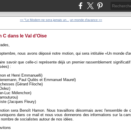
<< "Le Modem ne sera jamais un...
un monde d'avance >>
n C dans le Val d'Oise
rades,
septembre, nous avons déposé notre motion, qui sera intitulée «Un monde d'ava
faire savoir que celle-ci représente déjà un premier rassemblement significat
sées) :
 et Henri Emmanuelli)
enemann, Paul Quilès et Emmanuel Maurel)
chesses (Gérard Filoche)
olez)
n-Luc Mélenchon)
rrouturou)
iste (Jacques Fleury)
motion sera Benoît Hamon. Nous travaillons désormais avec l'ensemble de ce
muniquons dans ce mail et nous vous donnerons des informations sur la ca
nombre de socialistes autour de nos idées.
nvitons