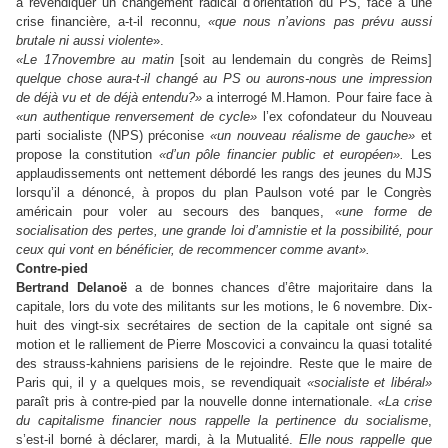
à revendiquer un changement radical d’orientation du PS, face à une
crise financière, a-t-il reconnu,
«que nous n’avions pas prévu aussi
brutale ni aussi violente
».
«Le 17­novembre au matin
[soit au lendemain du congrès de Reims]
quelque chose aura-t-il changé au PS ou aurons-nous une impression
de déjà vu et de déjà entendu?»
a interrogé M.­Hamon. Pour faire face à
«un authentique renversement de cycle»
l’ex cofondateur du Nouveau
parti socialiste (NPS) préconise
«un nouveau réalisme de gauche»
et
propose la constitution
«d’un pôle financier public et européen».
Les
applaudissements ont nettement débordé les rangs des jeunes du MJS
lorsqu’il a dénoncé, à propos du plan Paulson voté par le Congrès
américain pour voler au secours des banques,
«une forme de
socialisation des pertes, une grande loi d’amnistie et la possibilité, pour
ceux qui vont en bénéficier, de recommencer comme avant».
Contre-pied
Bertrand Delanoë
a de bonnes chances d’être majoritaire dans la
capitale, lors du vote des militants sur les motions, le 6­ novembre. Dix-
huit des vingt-six secrétaires de section de la capitale ont signé sa
motion et le ralliement de Pierre Moscovici a convaincu la quasi totalité
des strauss-kahniens parisiens de le rejoindre. Reste que le maire de
Paris qui, il y a quelques mois, se revendiquait
«socialiste et libéral»
paraît pris à contre-pied par la nouvelle donne internationale.
«La crise
du capitalisme financier nous rappelle la pertinence du socialisme
,
s’est-il borné à déclarer, mardi, à la Mutualité.
Elle nous rappelle que