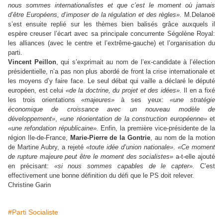
nous sommes internationalistes et que c’est le moment où jamais
d’être Européens, d’imposer de la régulation et des règles».
M.­Delanoë
s’est ensuite replié sur les thèmes bien balisés grâce auxquels il
espère creuser l’écart avec sa principale concurrente Ségolène Royal:
les alliances (avec le centre et l’extrême-gauche) et l’organisation du
parti.
Vincent Peillon
, qui s’exprimait au nom de l’ex-candidate à l’élection
présidentielle, n’a pas non plus abordé de front la crise internationale et
les moyens d’y faire face. Le seul débat qui vaille a déclaré le député
européen, est celui
«de la doctrine, du projet et des idées».
Il en a fixé
les trois orientations
«majeures»
à ses yeux­:
«une stratégie
économique de croissance avec un nouveau modèle de
développement»
,
«une réorientation de la construction européenne»
et
«une refondation républicaine».
Enfin, la première vice-présidente de la
région Ile-de-France,
Marie-Pierre de la Gontrie
, au nom de la motion
de Martine Aubry, a rejeté
«toute idée d’union nationale»
.
«Ce moment
de rupture majeure peut être le moment des socialistes»
a-t-elle ajouté
en précisant:
«si nous sommes capables de le capter».
C’est
effectivement une bonne définition du défi que le PS doit relever.
Christine Garin
#Parti Socialiste