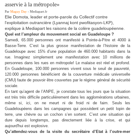
asservie à la métropole»
Par
Maguy Day
- Mediapart.fr
Elie Domota, leader et porte-parole du Collectif contre
l'exploitation outrancière (Lyannaj kont pwofitasyon-LKP),
explique à Mediapart les raisons de la colère guadeloupéenne.
Quel est l’ampleur du mouvement social en Guadeloupe ?
Samedi, 65.000 personnes ont manifesté à Pointe-à-Pitre et 4000 à
Basse-Terre. C’est la plus grosse manifestation de l’histoire de la
Guadeloupe avec 15% d’une population de 460.000 habitants dans la
rue. Imaginez simplement une manifestation avec 10 millions de
personnes dans les rues en métropole! Le malaise est réel et profond.
En Guadeloupe, 100.000 personnes vivent sous le seuil de pauvreté,
120.000 personnes bénéficient de la couverture médicale universelle
(CMU) faute de pouvoir être couvertes par le régime général de sécurité
sociale.
En tant qu’agent de l’ANPE, je constate tous les jours que la situation
est très très difficile particulièrement dans les agglomérations urbaines,
même si, ici, on ne meurt ni de froid ni de faim. Seuls les
Guadeloupéens dans les campagnes qui possèdent un petit lopin de
terre, une chèvre ou un cochon s’en sortent. C’est une situation qui
dure depuis longtemps, pas directement liée à la crise, et qui
aujourd'hui est explosive.
Qu’attendez-vous de la visite du secrétaire d’Etat à l’outre-mer