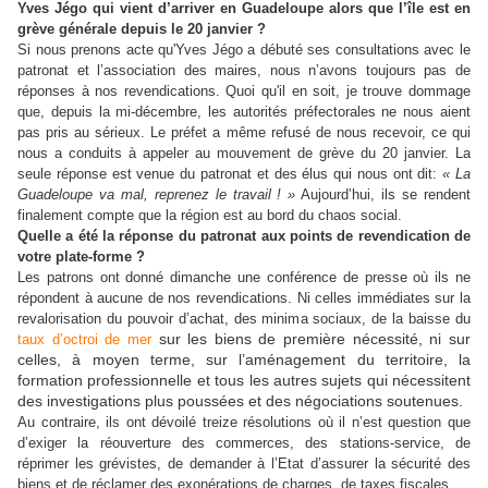
Yves Jégo qui vient d’arriver en Guadeloupe alors que l’île est en
grève générale depuis le 20 janvier ?
Si nous prenons acte qu'Yves Jégo a débuté ses consultations avec le
patronat et l’association des maires, nous n’avons toujours pas de
réponses à nos revendications. Quoi qu'il en soit, je trouve dommage
que, depuis la mi-décembre, les autorités préfectorales ne nous aient
pas pris au sérieux. Le préfet a même refusé de nous recevoir, ce qui
nous a conduits à appeler au mouvement de grève du 20 janvier. La
seule réponse est venue du patronat et des élus qui nous ont dit:
« La
Guadeloupe va mal, reprenez le travail ! »
Aujourd’hui, ils se rendent
finalement compte que la région est au bord du chaos social.
Quelle a été la réponse du patronat aux points de revendication de
votre plate-forme ?
Les patrons ont donné dimanche une conférence de presse où ils ne
répondent à aucune de nos revendications. Ni celles immédiates sur la
revalorisation du pouvoir d’achat, des minima sociaux, de la baisse du
sur les biens de première nécessité, ni sur
taux d’octroi de mer
celles, à moyen terme, sur l’aménagement du territoire, la
formation professionnelle et tous les autres sujets qui nécessitent
des investigations plus poussées et des négociations soutenues.
Au contraire, ils ont dévoilé treize résolutions où il n’est question que
d’exiger la réouverture des commerces, des stations-service, de
réprimer les grévistes, de demander à l’Etat d’assurer la sécurité des
biens et de réclamer des exonérations de charges, de taxes fiscales.