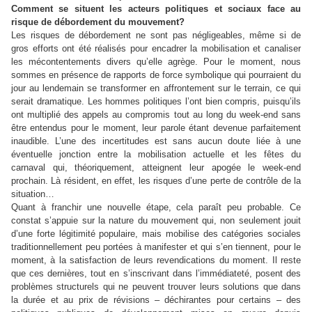
Comment se situent les acteurs politiques et sociaux face au
risque de débordement du mouvement?
Les risques de débordement ne sont pas négligeables, même si de
gros efforts ont été réalisés pour encadrer la mobilisation et canaliser
les mécontentements divers qu’elle agrège. Pour le moment, nous
sommes en présence de rapports de force symbolique qui pourraient du
jour au lendemain se transformer en affrontement sur le terrain, ce qui
serait dramatique. Les hommes politiques l’ont bien compris, puisqu’ils
ont multiplié des appels au compromis tout au long du week-end sans
être entendus pour le moment, leur parole étant devenue parfaitement
inaudible. L’une des incertitudes est sans aucun doute liée à une
éventuelle jonction entre la mobilisation actuelle et les fêtes du
carnaval qui, théoriquement, atteignent leur apogée le week-end
prochain. Là résident, en effet, les risques d’une perte de contrôle de la
situation…
Quant à franchir une nouvelle étape, cela paraît peu probable. Ce
constat s’appuie sur la nature du mouvement qui, non seulement jouit
d’une forte légitimité populaire, mais mobilise des catégories sociales
traditionnellement peu portées à manifester et qui s’en tiennent, pour le
moment, à la satisfaction de leurs revendications du moment. Il reste
que ces dernières, tout en s’inscrivant dans l’immédiateté, posent des
problèmes structurels qui ne peuvent trouver leurs solutions que dans
la durée et au prix de révisions – déchirantes pour certains – des