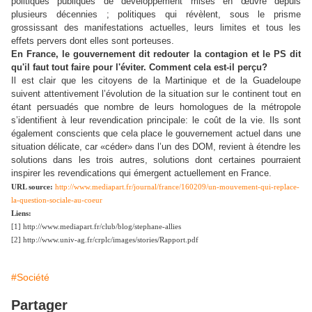
politiques publiques de développement mises en œuvre depuis
plusieurs décennies ; politiques qui révèlent, sous le prisme
grossissant des manifestations actuelles, leurs limites et tous les
effets pervers dont elles sont porteuses.
En France, le gouvernement dit redouter la contagion et le PS dit
qu'il faut tout faire pour l'éviter. Comment cela est-il perçu?
Il est clair que les citoyens de la Martinique et de la Guadeloupe
suivent attentivement l’évolution de la situation sur le continent tout en
étant persuadés que nombre de leurs homologues de la métropole
s’identifient à leur revendication principale: le coût de la vie. Ils sont
également conscients que cela place le gouvernement actuel dans une
situation délicate, car «céder» dans l’un des DOM, revient à étendre les
solutions dans les trois autres, solutions dont certaines pourraient
inspirer les revendications qui émergent actuellement en France.
URL source:
http://www.mediapart.fr/journal/france/160209/un-mouvement-qui-replace-
la-question-sociale-au-coeur
Liens:
[1] http://www.mediapart.fr/club/blog/stephane-allies
[2] http://www.univ-ag.fr/crplc/images/stories/Rapport.pdf
#Société
Partager