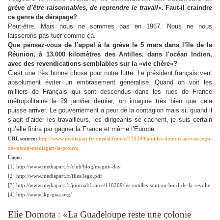
grève d’être raisonnables, de reprendre le travail»
. Faut-il craindre
ce genre de dérapage?
Peut-être. Mais nous ne sommes pas en 1967. Nous ne nous
laisserons pas tuer comme ça.
Que pensez-vous de l’appel à la grève le 5 mars dans l’île de la
Réunion, à 13.000 kilomètres des Antilles, dans l'océan Indien,
avec des revendications semblables sur la «vie chère»?
C’est une très bonne chose pour notre lutte. Le président français veut
absolument éviter un embrasement généralisé. Quand on voit les
milliers de Français qui sont descendus dans les rues de France
métropolitaine le 29 janvier dernier, on imagine très bien que cela
puisse arriver. Le gouvernement a peur de la contagion mais si, quand il
s’agit d’aider les travailleurs, les dirigeants se cachent, je suis certain
qu’elle finira par gagner la France et même l’Europe.
URL source:
http://www.mediapart.fr/journal/france/130209/antilles-domota-accuse-jego-
de-mentir-mediapart-le-prouve
Liens:
[1] http://www.mediapart.fr/club/blog/maguy-day
[2] http://www.mediapart.fr/files/Jego.pdf
[3] http://www.mediapart.fr/journal/france/110209/les-antilles-sont-au-bord-de-la-revolte
[4] http://www.lkp-gwa.org/
Elie Domota : «La Guadeloupe reste une colonie