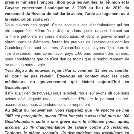
premier ministre François Fillon pour les Antilles, la Réunion et la
Guyane concernant l’anticipation à 2009 au lieu de 2010 du
versement du Revenu de solidarité active, l’aide au logement ou à
la restauration scolaire?
Nous n’avons rien gagné. Ce ne sont que des discriminations qui ont
été supprimées. Même Yves Jégo a admis que le rapport d’expert sur
la filière pétrolière en cours d’élaboration, et dont le gouvernement a
obtenu certains éléments, fournit les preuves de l’escroquerie dont les
Guadeloupéens sont victimes. Aujourd’hui nous payons 1,07 euro le
litre d’essence, mais après l’avoir payé 1,60 euro pendant des années,
nous considérons que ce n’est rien de moins que le remboursement de
ce que l’on nous a volé.
Yves Jégo a de nouveau rejoint Paris, vendredi 13 février, semble-
t-il pour ne pas revenir. Etes-vous en contact avec les deux
médiateurs du gouvernement qui étaient aujourd’hui en
Guadeloupe?
Il n’y avait rien de nouveau sous le soleil. Nous leur avons dit que nous
avions déjà négocié avec le secrétaire d'Etat et le patronat un pré-
accord et que nous attendons qu’ils le respectent.
Au début du mouvement, vous rappeliez que
«le spectre de mai
1967 est perceptible, quand l’Etat français a assassiné plus de 100
Guadeloupéens suite à une grève dans le bâtiment pour, après,
accorder 25 % d’augmentation de salaire contre 2,5 réclamés.
Toujours le même scénario, ils demandaient aux travailleurs en