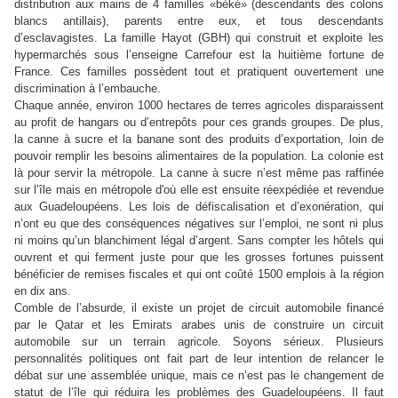
distribution aux mains de 4 familles «béké» (descendants des colons
blancs antillais), parents entre eux, et tous descendants
d’esclavagistes. La famille Hayot (GBH) qui construit et exploite les
hypermarchés sous l’enseigne Carrefour est la huitième fortune de
France. Ces familles possèdent tout et pratiquent ouvertement une
discrimination à l’embauche.
Chaque année, environ 1000 hectares de terres agricoles disparaissent
au profit de hangars ou d’entrepôts pour ces grands groupes. De plus,
la canne à sucre et la banane sont des produits d’exportation, loin de
pouvoir remplir les besoins alimentaires de la population. La colonie est
là pour servir la métropole. La canne à sucre n’est même pas raffinée
sur l’île mais en métropole d'où elle est ensuite réexpédiée et revendue
aux Guadeloupéens. Les lois de défiscalisation et d’exonération, qui
n’ont eu que des conséquences négatives sur l’emploi, ne sont ni plus
ni moins qu’un blanchiment légal d’argent. Sans compter les hôtels qui
ouvrent et qui ferment juste pour que les grosses fortunes puissent
bénéficier de remises fiscales et qui ont coûté 1500 emplois à la région
en dix ans.
Comble de l’absurde, il existe un projet de circuit automobile financé
par le Qatar et les Emirats arabes unis de construire un circuit
automobile sur un terrain agricole. Soyons sérieux. Plusieurs
personnalités politiques ont fait part de leur intention de relancer le
débat sur une assemblée unique, mais ce n’est pas le changement de
statut de l’île qui réduira les problèmes des Guadeloupéens. Il faut