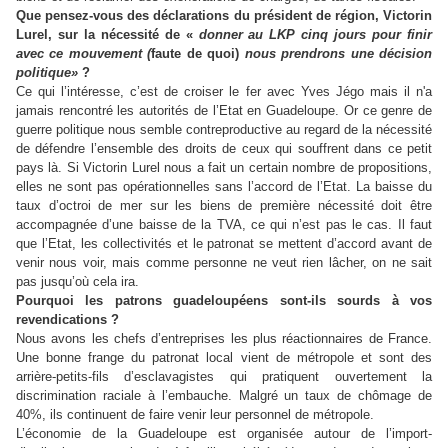
Que pensez-vous des déclarations du président de région, Victorin
Lurel, sur la nécessité de «
donner au LKP cinq jours pour finir
avec ce mouvement (
faute de quoi)
nous prendrons une décision
politique»
?
Ce qui l’intéresse, c’est de croiser le fer avec Yves Jégo mais il n'a
jamais rencontré les autorités de l’Etat en Guadeloupe. Or ce genre de
guerre politique nous semble contreproductive au regard de la nécessité
de défendre l’ensemble des droits de ceux qui souffrent dans ce petit
pays là. Si Victorin Lurel nous a fait un certain nombre de propositions,
elles ne sont pas opérationnelles sans l’accord de l’Etat. La baisse du
taux d’octroi de mer sur les biens de première nécessité doit être
accompagnée d’une baisse de la TVA, ce qui n’est pas le cas. Il faut
que l’Etat, les collectivités et le patronat se mettent d’accord avant de
venir nous voir, mais comme personne ne veut rien lâcher, on ne sait
pas jusqu’où cela ira.
Pourquoi les patrons guadeloupéens sont-ils sourds à vos
revendications ?
Nous avons les chefs d’entreprises les plus réactionnaires de France.
Une bonne frange du patronat local vient de métropole et sont des
arrière-petits-fils d’esclavagistes qui pratiquent ouvertement la
discrimination raciale à l’embauche. Malgré un taux de chômage de
40%, ils continuent de faire venir leur personnel de métropole.
L’économie de la Guadeloupe est organisée autour de l’import-