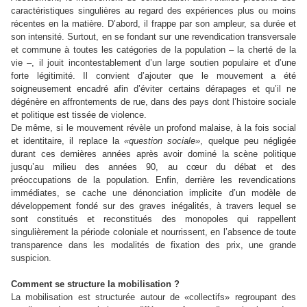
caractéristiques singulières au regard des expériences plus ou moins
récentes en la matière. D’abord, il frappe par son ampleur, sa durée et
son intensité. Surtout, en se fondant sur une revendication transversale
et commune à toutes les catégories de la population – la cherté de la
vie –, il jouit incontestablement d’un large soutien populaire et d’une
forte légitimité. Il convient d’ajouter que le mouvement a été
soigneusement encadré afin d’éviter certains dérapages et qu’il ne
dégénère en affrontements de rue, dans des pays dont l’histoire sociale
et politique est tissée de violence.
De même, si le mouvement révèle un profond malaise, à la fois social
et identitaire, il replace la
«question sociale»
, quelque peu négligée
durant ces dernières années après avoir dominé la scène politique
jusqu’au milieu des années 90, au cœur du débat et des
préoccupations de la population. Enfin, derrière les revendications
immédiates, se cache une dénonciation implicite d’un modèle de
développement fondé sur des graves inégalités, à travers lequel se
sont constitués et reconstitués des monopoles qui rappellent
singulièrement la période coloniale et nourrissent, en l’absence de toute
transparence dans les modalités de fixation des prix, une grande
suspicion.
Comment se structure la mobilisation ?
La mobilisation est structurée autour de «collectifs» regroupant des