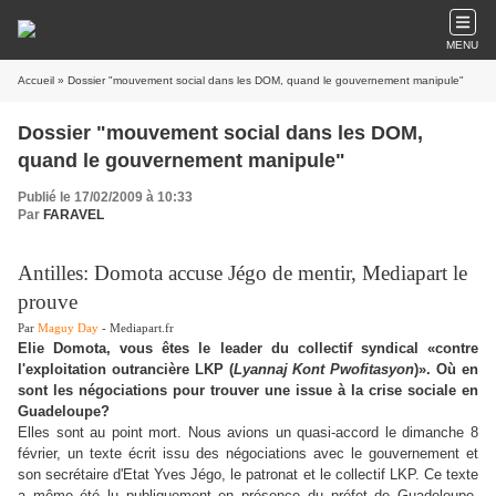
MENU
Accueil
» Dossier "mouvement social dans les DOM, quand le gouvernement manipule"
Dossier "mouvement social dans les DOM,
quand le gouvernement manipule"
Publié le 17/02/2009 à 10:33
Par
FARAVEL
Antilles: Domota accuse Jégo de mentir, Mediapart le
prouve
Par
Maguy Day
- Mediapart.fr
Elie Domota, vous êtes le leader du collectif syndical «contre
l'exploitation outrancière LKP (
Lyannaj Kont Pwofitasyon
)». Où en
sont les négociations pour trouver une issue à la crise sociale en
Guadeloupe?
Elles sont au point mort. Nous avions un quasi-accord le dimanche 8
février, un texte écrit issu des négociations avec le gouvernement et
son secrétaire d'Etat Yves Jégo, le patronat et le collectif LKP. Ce texte
a même été lu publiquement en présence du préfet de Guadeloupe.