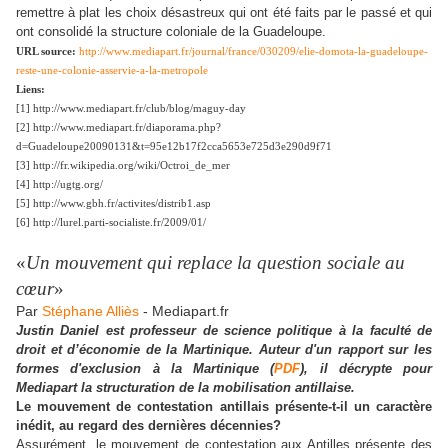
remettre à plat les choix désastreux qui ont été faits par le passé et qui
ont consolidé la structure coloniale de la Guadeloupe.
URL source:
http://www.mediapart.fr/journal/france/030209/elie-domota-la-guadeloupe-
reste-une-colonie-asservie-a-la-metropole
Liens:
[1] http://www.mediapart.fr/club/blog/maguy-day
[2] http://www.mediapart.fr/diaporama.php?
d=Guadeloupe20090131&t=95e12b17f2cca5653e725d3e290d9f71
[3] http://fr.wikipedia.org/wiki/Octroi_de_mer
[4] http://ugtg.org/
[5] http://www.gbh.fr/activites/distrib1.asp
[6] http://lurel.parti-socialiste.fr/2009/01/
«
Un mouvement qui replace la question sociale au
cœur
»
Par
Stéphane Alliès
- Mediapart.fr
Justin Daniel est professeur de science politique à la faculté de
droit et d’économie de la Martinique. Auteur d'un rapport sur les
formes d'exclusion à la Martinique (
PDF
), il décrypte pour
Mediapart la structuration de la mobilisation antillaise.
Le mouvement de contestation antillais présente-t-il un caractère
inédit, au regard des dernières décennies?
Assurément, le mouvement de contestation aux Antilles présente des