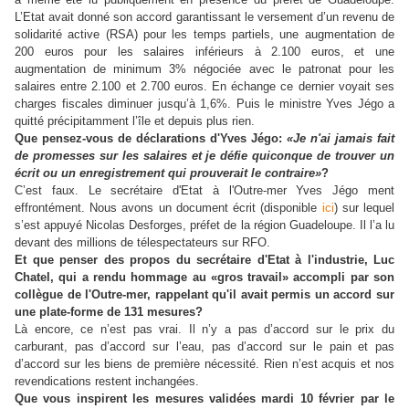
L’Etat avait donné son accord garantissant le versement d’un revenu de
solidarité active (RSA) pour les temps partiels, une augmentation de
200 euros pour les salaires inférieurs à 2.100 euros, et une
augmentation de minimum 3% négociée avec le patronat pour les
salaires entre 2.100 et 2.700 euros. En échange ce dernier voyait ses
charges fiscales diminuer jusqu’à 1,6%. Puis le ministre Yves Jégo a
quitté précipitamment l’île et depuis plus rien.
Que pensez-vous de déclarations d'Yves Jégo:
«Je n'ai jamais fait
de promesses sur les salaires et je défie quiconque de trouver un
écrit ou un enregistrement qui prouverait le contraire»
?
C’est faux. Le secrétaire d'Etat à l'Outre-mer Yves Jégo ment
effrontément. Nous avons un document écrit (disponible
ici
) sur lequel
s’est appuyé Nicolas Desforges, préfet de la région Guadeloupe. Il l’a lu
devant des millions de télespectateurs sur RFO.
Et que penser des propos du secrétaire d'Etat à l'industrie, Luc
Chatel, qui a rendu hommage au «gros travail» accompli par son
collègue de l'Outre-mer, rappelant qu'il avait permis un accord sur
une plate-forme de 131 mesures?
Là encore, ce n’est pas vrai. Il n’y a pas d’accord sur le prix du
carburant, pas d’accord sur l’eau, pas d’accord sur le pain et pas
d’accord sur les biens de première nécessité. Rien n’est acquis et nos
revendications restent inchangées.
Que vous inspirent les mesures validées mardi 10 février par le