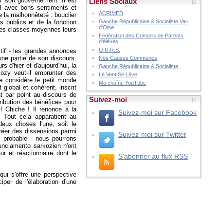
par son gouvernement. Il est
Liens Sociaux
il avec bons sentiments et
ACRIMED
 la malhonnêteté : bouclier
Gauche Républicaine & Socialiste Val-
es publics et de la fonction
d'Oise
t des classes moyennes leurs
Fédération des Conseils de Parents
d'élèves
O.U.R.S.
ctif - les grandes annonces
une partie de son discours.
Nos Causes Communes
 d'hier et d'aujourd'hui, la
Gauche Républicaine & Socialiste
kozy veut-il emprunter des
Le Vent Se Lève
e considère le petit monde
Ma chaîne YouTube
 global et cohérent, inscrit
nt par point au discours de
Suivez-moi
ribution des bénéfices pour
! Chiche ! Il renonce à la
Suivez-moi sur Facebook
 Tout cela apparatient au
eux choses l'une, soit le
réer des dissensions parmi
Suivez-moi sur Twitter
s probable - nous pourrons
nunciamento sarkozien n'ont
r et réactionnaire dont le
S'abonner au flux RSS
qui s'offre une perspective
per de l'élaboration d'une