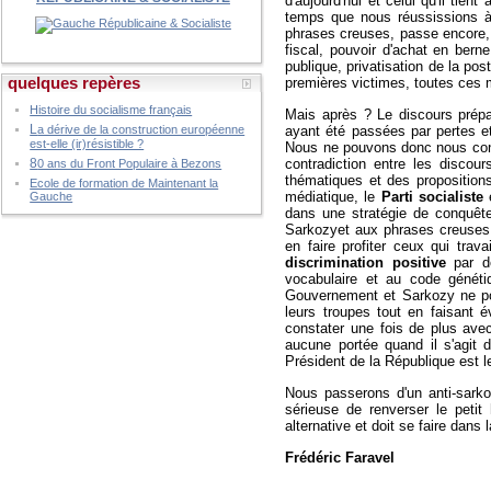
d'aujourd'hui et celui qu'il tie
temps que nous réussissions à 
phrases creuses, passe encore, m
fiscal, pouvoir d'achat en berne
publique, privatisation de la po
quelques repères
premières victimes, toutes ces m
Histoire du socialisme français
Mais après ? Le discours prép
L
a dérive de la construction européenne
ayant été passées par pertes et 
est-elle (ir)résistible ?
Nous ne pouvons donc nous conten
8
contradiction entre les discou
0 ans du Front Populaire à Bezons
thématiques et des proposition
Ecole de formation de Maintenant la
médiatique, le
Parti socialiste
e
Gauche
dans une stratégie de conquête,
Sarkozyet aux phrases creuses qu
en faire profiter ceux qui tra
discrimination positive
par de
vocabulaire et au code généti
Gouvernement et Sarkozy ne pou
leurs troupes tout en faisant é
constater une fois de plus avec
aucune portée quand il s'agit d
Président de la République est le
Nous passerons d'un anti-sarkoz
sérieuse de renverser le petit
alternative et doit se faire dan
Frédéric Faravel