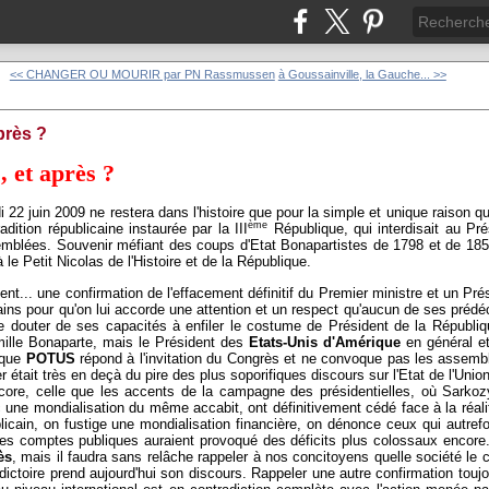
<< CHANGER OU MOURIR par PN Rassmussen
à Goussainville, la Gauche... >>
près ?
, et après ?
 22 juin 2009 ne restera dans l'histoire que pour la simple et unique raison qu'
ème
adition républicaine instaurée par la III
République, qui interdisait au Pr
mblées. Souvenir méfiant des coups d'Etat Bonapartistes de 1798 et de 1851
à le Petit Nicolas de l'Histoire et de la République.
ent... une confirmation de l'effacement définitif du Premier ministre et un Pré
mains pour qu'on lui accorde une attention et un respect qu'aucun de ses préd
re douter de ses capacités à enfiler le costume de Président de la Républ
amille Bonaparte, mais le Président des
Etats-Unis d'Amérique
en général et
t que
POTUS
répond à l'invitation du Congrès et ne convoque pas les assemb
er était très en deçà du pire des plus soporifiques discours sur l'Etat de l'Union
core, celle que les accents de la campagne des présidentielles, où Sarkoz
 une mondialisation du même accabit, ont définitivement cédé face à la réalité
licain, on fustige une mondialisation financière, on dénonce ceux qui autre
des comptes publiques auraient provoqué des déficits plus colossaux encore
ès
, mais il faudra sans relâche rappeler à nos concitoyens quelle société le
adictoire prend aujourd'hui son discours. Rappeler une autre confirmation touj