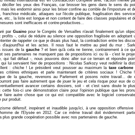
nt au niveau international est en contradiction complète avec l'action menée 
déciller les yeux des Français, car brosser les gens dans le sens du po
ais les endormir ainsi pour les briser confine au comble de l'imposture et de
, franchise médicale, attaques sur l'école publique, fragilisation des servic
ste, etc., la liste est longue et non content de faire des classes populaires e
esures sont inefficaces et contre-productives...
aré par
Guaino
pour le Congrès de Versailles n'avait finalement qu'un obje
profits -, celui de réduire au silence une opposition fragilisée en adoptant 
ter de rappeler ce que je disais plus haut, la contradiction entre les discours
rs d'aujourd'hui et les actes. Il nous faut le mettre au pied du mur : Sar
s issues de la
gauche
? et bien qu'à cela ne tienne, contrairement à ce qu
t ses partenaires ne manquent pas de propositions ici ou là - c'est le projet
 qui fait défaut -, nous pouvons donc aller sur ce terrain et répondre poi
i lui servaient hier de propositions : Nicolas Sarkozy veut redéfinir la dist
vaillent : chiche ! Le président veut pousser au maximum la
taxe carbone
s critères ethniques et parle maintenant de critères sociaux ! Chiche !
que de la gauche, revenons au Parlement et posons notre travail... de d
rront pas faire autrement que de jouer le jeu et cela risque pour eux de c
ventuellement avancer certains dossiers, soit - et c'est sans doute le plu
 cette fois-ci une démonstration claire pour l'opinion publique que les pro
e faire autre chose que ce qui est compatible avec le logiciel conservateu
 pur produit.
isme défensif, inopérant et inaudible jusqu'ici, à une opposition offensive 
 homme de l'Elysée en 2012. Car ce même travail doit évidemment partici
s la plus grande coopération possible avec nos partenaires de gauche.