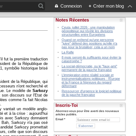
Connexion
+
Créer mon blog
Notes Récentes
Ceuta, juillet 2026 : une manipulation
géopolitique qui révèle les divisions
structurelles entre Européens
Quand on prétend qu'une personne
"juive" défend des positions qu'elle n'a
pas pour la brutaliser, cela a un nom
La Rafle
8 mois seront-ils suffisants pour éviter la
il fut la première traduction
catastrophe ?
ésident de la République de
La social-démocratie, ou le "faux-ami"
, symbôle historique brisé
permanent de la gauche française
L’immigration entre réalité sociale et
instrumentalisations politiques : l’Europe
sident de la République, qui
et la France à l’épreuve du regard
écesseurs n'ont recherché et
déformant
ique. Le modèle de
Sarkozy
Ressourcer d'urgence le logiciel politique
de la gauche française
 son discours sur l'Etat de
lées comme l'a fait Nicolas
.
Inscris-Toi
y vantait un modèle anglo-
Abonnez-vous pour être averti des nouveaux
 et à la crise : aujourd'hui
articles publiés.
fois avec Sarkozy donnaient
Email
. Bah, Sarkozy n'a pas osé
 candidat Sarkozy promettait
ours, celle que son discours