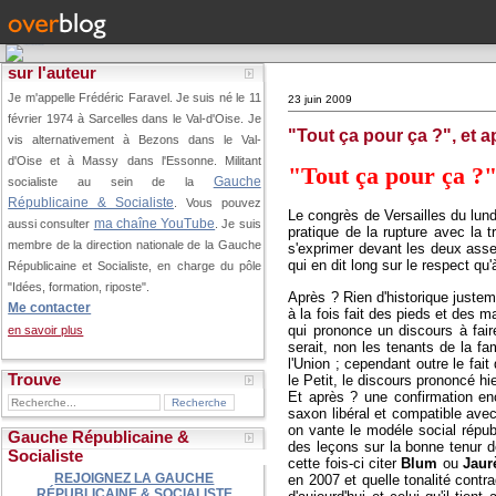
sur l'auteur
Je m'appelle Frédéric Faravel. Je suis né le 11
23 juin 2009
février 1974 à Sarcelles dans le Val-d'Oise.
Je
"Tout ça pour ça ?", et a
vis alternativement à Bezons dans le Val-
d'Oise et à Massy dans l'Essonne. Militant
"Tout ça pour ça ?"
Gauche
socialiste au sein de la
Républicaine & Socialiste
. Vous pouvez
Le congrès de Versailles du lundi
ma chaîne YouTube
aussi consulter
. Je suis
pratique de la rupture avec la tr
membre de la direction nationale de la Gauche
s'exprimer devant les deux asse
qui en dit long sur le respect qu'
Républicaine et Socialiste, en charge du pôle
"Idées, formation, riposte".
Après ? Rien d'historique justem
Me contacter
à la fois fait des pieds et des 
qui prononce un discours à fai
en savoir plus
serait, non les tenants de la f
l'Union ; cependant outre le fai
Trouve
le Petit, le discours prononcé hi
Et après ? une confirmation en
saxon libéral et compatible avec
on vante le modéle social répub
Gauche Républicaine &
des leçons sur la bonne tenur 
Socialiste
cette fois-ci citer
Blum
ou
Jaur
REJOIGNEZ LA GAUCHE
en 2007 et quelle tonalité contr
RÉPUBLICAINE & SOCIALISTE