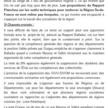
élevé au range de « lieu de gouvernance original », ce qui montre que
l'on ne sait pas trop quoi dire de plus.
Les propositions du Rapport
Planchou sur les outils techniques pour renforcer la Région Île-de-
France ne sont même pas évoquées
, ce qui montre une incapacité à
s'appuyer sur le travail des socialistes de la région.
3) Chassés-croisés :
Il sera difficile de faire de ce texte un support pour une opposition
frontale avec le projet de loi, adossé au Rapport Balladur, car sur bien
des points elle le rejoint, bien que le condamnant
a priori
. Sur la
question de la compétence générale des régions et des départements
la position faible prônée par Guigou empêche de s'opposer clairement à
Balladur quand
a contrario
Mauroy et Vallini réclament eux le maintien
argumenté de cette compétence générale.
La note du BN approuve également la suppression des doublons des
services de l'État sur les compétences des collectivités.
L'annonce de la suppression des SIVU-SIVOM se recouvrant avec des
communautés existantes est également une propositions communes.
Il sera impossible de s'opposer aux fusions de Régions ou de
Départements, car pour les départements la seul envisagée (Alsace)
les deux sont volontaires et que plusieurs régions socialistes
souhaitent se rapprocher ou s'adjoindre des départements de régions
voisines (ex. Loire-Atlantique).
La note Guigou ne dit rien de ce que Mauroy et Vallini appellent comme