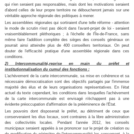
qui n'en seraient pas responsables, mais dont les motivations seraient
d'abord celles de leur propre territoire ne déboucheront jamais sur une
véritable approche régionale des politiques à mener.
Les assemblées régionales qui sortiraient d'une telle réforme - attention
le mode de scrutin n'est pas décrit dans l'avant-projet de loi - seraient
vraisemblablement pléthoriques ; à l'échelle de l'Île-de-France, sans
même faire l'addition complète des sièges des conseils généraux on
pourrait ainsi atteindre plus de 400 conseillers territoriaux. On peut
douter de l'efficacité pratique d'une assemblée régionale dans ces
conditions.
2) Intercommunalité,reprise en main du préfet et
institutionnalisation du cumul des fonctions :
L'achèvement de la carte intercommunale, sa mise en cohérence et sa
nécessaire démocratisation sont des objectifs partagés par l'immense
majorité des élus et de leurs organisations représentatives. En l'état
actuel du texte cependant, les conditions dans lesquelles l'achèvement
de la carte intercommunale est envisagé n'échappent pas à une
évidente préoccupation d'affirmation de la prééminence de l'État.
Les pouvoirs dont disposerait le préfet, au détriment de ceux que
conserveraient les élus locaux, sont contraires à la libre administration
des collectivités locales. Pendant l'année 2012, les conseils
municipaux seraient appelés à se prononcer sur le projet de création ou
de modification du périmètre de l'intercommunalité les concernant, à la