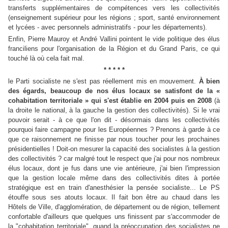
transferts supplémentaires de compétences vers les collectivités
(enseignement supérieur pour les régions ; sport, santé environnement
et lycées - avec personnels administratifs - pour les départements).
Enfin, Pierre Mauroy et André Vallini pointent le vide politique des élus
franciliens pour l'organisation de la Région et du Grand Paris, ce qui
touché là où cela fait mal.
* * * * *
le Parti socialiste ne s'est pas réellement mis en mouvement.
À bien
des égards, beaucoup de nos élus locaux se satisfont de la «
cohabitation territoriale » qui s'est établie en 2004 puis en 2008
(à
la droite le national, à la gauche la gestion des collectivités). Si le vrai
pouvoir serait - à ce que l'on dit - désormais dans les collectivités
pourquoi faire campagne pour les Européennes ? Prenons à garde à ce
que ce raisonnement ne finisse par nous toucher pour les prochaines
présidentielles ! Doit-on mesurer la capacité des socialistes à la gestion
des collectivités ? car malgré tout le respect que j'ai pour nos nombreux
élus locaux, dont je fus dans une vie antérieure, j'ai bien l'impression
que la gestion locale même dans des collectivités dites à portée
stratégique est en train d'anesthésier la pensée socialiste... Le PS
étouffe sous ses atouts locaux. Il fait bon être au chaud dans les
H
ôtels de Ville, d'agglomération, de département ou de région, tellement
confortable d'ailleurs que quelques uns finissent par s'accommoder de
la "cohabitation territoriale", quand la préoccupation des socialistes ne