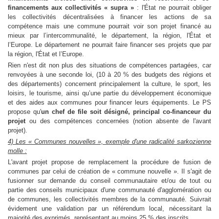
financements aux collectivités « supra »
: l'État ne pourrait obliger
les collectivités décentralisées à financer les actions de sa
compétence mais une commune pourrait voir son projet financé au
mieux par l’intercommunalité, le département, la région, l'État et
l’Europe. Le département ne pourrait faire financer ses projets que par
la région, l'État et l’Europe.
Rien n'est dit non plus des situations de compétences partagées, car
renvoyées à une seconde loi,
(10 à 20 % des budgets des régions et
des départements) concernent principalement la culture, le sport, les
loisirs, le tourisme, ainsi qu’une partie du développement économique
et des aides aux communes pour financer leurs équipements. Le PS
propose qu'
un chef de file soit désigné, principal co-financeur du
projet
ou des compétences concernées (notion absente de l'avant
projet).
4) Les « Communes nouvelles », exemple d'une radicalité sarkozienne
molle :
L'avant projet propose de remplacement la procédure de fusion de
communes par celui de création de « commune nouvelle ». Il s'agit de
fusionner sur demande du conseil communautaire et/ou de tout ou
partie des conseils municipaux d'une communauté d'agglomération ou
de communes, les collectivités membres de la communauté. Suivrait
évidement une validation par un référendum local, nécessitant la
majorité des exprimés, représentant au moins 25 % des inscrits.