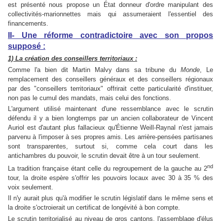
est présenté nous propose un État donneur d'ordre manipulant des
collectivités-marionnettes mais qui assumeraient l'essentiel des
financements.
II- Une réforme contradictoire avec son propos
supposé :
1) La création des conseillers territoriaux :
Comme l'a bien dit Martin Malvy dans sa tribune du
Monde
, Le
remplacement des conseillers généraux et des conseillers régionaux
par des "conseillers territoriaux" offrirait cette particularité d'instituer,
non pas le cumul des mandats, mais celui des fonctions.
L'argument utilisé maintenant d'une ressemblance avec le scrutin
défendu il y a bien longtemps par un ancien collaborateur de Vincent
Auriol est d'autant plus fallacieux qu'Étienne Weill-Raynal n'est jamais
parvenu à l'imposer à ses propres amis. Les arrière-pensées partisanes
sont transparentes, surtout si, comme cela court dans les
antichambres du pouvoir, le scrutin devait être à un tour seulement.
nd
La tradition française étant celle du regroupement de la gauche au 2
tour, la droite espère s'offrir les pouvoirs locaux avec 30 à 35 % des
voix seulement.
Il n'y aurait plus qu'à modifier le scrutin législatif dans le même sens et
la droite s'octroierait un certificat de longévité à bon compte.
Le scrutin territorialisé au niveau de gros cantons, l'assemblage d'élus