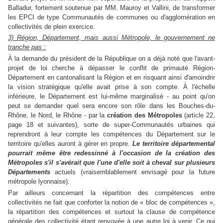
Balladur, fortement soutenue par MM. Mauroy et Vallini, de transformer
les EPCI de type Communautés de communes ou d'agglomération en
collectivités de plein exercice.
3) Région, Département, mais aussi Métropole, le gouvernement ne
tranche pas :
À la demande du président de la République on a déjà noté que l'avant-
projet de loi cherche à dépasser le conflit de primauté Région-
Département en cantonalisant la Région et en risquant ainsi d'amoindrir
la vision stratégique qu'elle avait prise à son compte. À l'échelle
inférieure, le Département est lui-même marginalisé - au point qu'on
peut se demander quel sera encore son rôle dans les Bouches-du-
Rhône, le Nord, le Rhône - par la
création des Métropoles
(article 22,
page 18 et suivantes), sorte de super-Communautés urbaines qui
reprendront à leur compte les compétences du Département sur le
territoire qu'elles auront à gérer en propre.
Le territoire départemental
pourrait même être redessinné à l'occasion de la création des
Métropoles s'il s'avérait que l'une d'elle soit à cheval sur plusieurs
Départements
actuels (vraisemblablement envisagé pour la future
métropole lyonnaise).
Par ailleurs concernant la répartition des compétences entre
collectivités ne fait que conforter la notion de « bloc de compétences »,
la répartition des compétences et surtout la clause de compétence
générale des collectivité étant renvoyée à une autre loi à venir. Ce qui