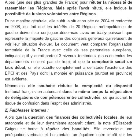
Alpes (une des plus grandes de France) pour
réfuter la nécessité de
rassembler les Régions
.
Mais
après l'avoir réfuté, elle indique la
possibilité de fusions volontaires entre Régions.
D'une manière générale, elle subit la situation née de 2004 et renforcée
en 2008, qui fait que les intérêts de 20 Régions métropolitaines de
gauche doivent se conjuguer désormais avec un
lobby
puissant que
représente la majorité de gauche des conseils généraux qui refusent de
voir leur situation évoluer. Le document veut comparer l'organisation
territoriale de la France avec celle de ses partenaires européens,
indiquant qu'il y aurait partout 3 niveaux territoriaux (sous-entendus les
départements ne sont pas de trop), et que
la complexité serait un
faux débat
, or elle occulte complètement à ce stade l'existence des
EPCI et des Pays dont la montée en puissance (surtout en province)
est évidente.
Néanmoins
elle souhaite réduire la complexité du dispositif
territorial français en autorisant
dans le même temps la négociation
de délégations de compétences entre collectivités
, ce qui accroît le
risque de confusion dans l'esprit des administrés.
2) Faiblesses internes :
Alors que
la question des finances des collectivités locales
, de leur
autonomie et de leur dynamisme apparaît criant, la note d'Élisabeth
Guigou se borne à
répéter des banalités
. Elle revendique une
péréquation verticale et horizontale, un équilibre entre impôt sur les