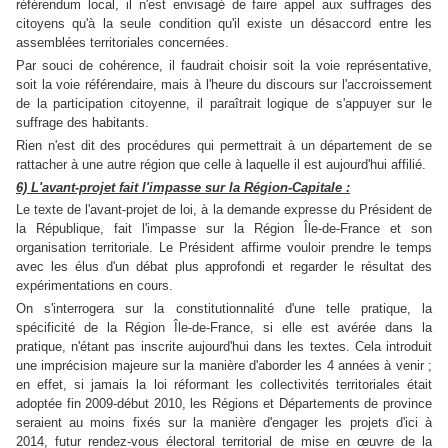
référendum local, il n'est envisagé de faire appel aux suffrages des
citoyens qu'à la seule condition qu'il existe un désaccord entre les
assemblées territoriales concernées.
Par souci de cohérence, il faudrait choisir soit la voie représentative,
soit la voie référendaire, mais à l'heure du discours sur l'accroissement
de la participation citoyenne, il paraîtrait logique de s'appuyer sur le
suffrage des habitants.
Rien n'est dit des procédures qui permettrait à un département de se
rattacher à une autre région que celle à laquelle il est aujourd'hui affilié.
6) L'avant-projet fait l'impasse sur la Région-Capitale :
Le texte de l'avant-projet de loi, à la demande expresse du Président de
la République, fait l'impasse sur la Région Île-de-France et son
organisation territoriale. Le Président affirme vouloir prendre le temps
avec les élus d'un débat plus approfondi et regarder le résultat des
expérimentations en cours.
On s'interrogera sur la constitutionnalité d'une telle pratique, la
spécificité de la Région Île-de-France, si elle est avérée dans la
pratique, n'étant pas inscrite aujourd'hui dans les textes. Cela introduit
une imprécision majeure sur la manière d'aborder les 4 années à venir ;
en effet, si jamais la loi réformant les collectivités territoriales était
adoptée fin 2009-début 2010, les Régions et Départements de province
seraient au moins fixés sur la manière d'engager les projets d'ici à
2014, futur rendez-vous électoral territorial de mise en œuvre de la