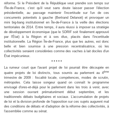
réforme. Si le Président de la République veut prendre son temps sur
l'Île-de-France, c'est qu'il veut sans doute laisser passer l'élection
présidentielle, au passage maintenir l'incertitude sur l'un de ces
concurrents potentiels à gauche (Bertrand Delanoë) et provoquer un
mini big-bang institutionnel en Île-de-France à la veille des élections
territoriales de 2014. Entre temps, il aura réussi à imposer sa stratégie
de développement économique (que le SDRIF soit finalement approuvé
par l'État) à la Région et à ses élus, placés dans l'incertitude
institutionnelle. La Région Île-de-France, plus que les autres, est donc
belle et bien soumise à une pression recentralisatrice, où les
collectivités seraient considérées comme des vaches à lait dociles d'un
État impécunieux.
* * * * *
La rumeur court que l'avant projet de loi pourrait être découpée en
ème
quatre projets de loi distincts, tous soumis au parlement au 4
trimestre de 2009 : fiscalité locale, compétences, modes de scrutin,
métropoles. Cela laisse songeur quand on connaît le programme
envisagé d'ores-et-déjà pour le parlement dans les trois à venir, avec
une session ouvrant prématurément début septembre, et les
traditionnels débats budgétaires et sociaux. L'accumulation de projets
de loi et la division profonde de l'opposition sur ces sujets augurent mal
des conditions de débats et d'adoption de la réforme des collectivités, à
l'assemblée comme au sénat.