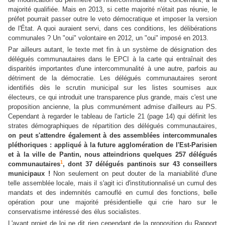
majorité qualifiée. Mais en 2013, si cette majorité n'était pas réunie, le
préfet pourrait passer outre le veto démocratique et imposer la version
de l'État. A quoi auraient servi, dans ces conditions, les délibérations
communales ? Un "oui" volontaire en 2012, un "oui" imposé en 2013.
Par ailleurs autant, le texte met fin à un système de désignation des
délégués communautaires dans le EPCI à la carte qui entraînait des
disparités importantes d'une intercommunalité à une autre, parfois au
détriment de la démocratie. Les délégués communautaires seront
identifiés dès le scrutin municipal sur les listes soumises aux
électeurs, ce qui introduit une transparence plus grande, mais c'est une
proposition ancienne, la plus communément admise d'ailleurs au PS.
Cependant à regarder le tableau de l'article 21 (page 14) qui définit les
strates démographiques de répartition des délégués communautaires,
on peut s'attendre également à des assemblées intercommunales
pléthoriques : appliqué à la future agglomération de l'Est-Parisien
et à la ville de Pantin, nous atteindrions quelques 257 délégués
1
communautaires
, dont 37 délégués pantinois sur 43 conseillers
municipaux !
Non seulement on peut douter de la maniabilité d'une
telle assemblée locale, mais il s'agit ici d'institutionnalisé un cumul des
mandats et des indemnités camouflé en cumul des fonctions, belle
opération pour une majorité présidentielle qui crie haro sur le
conservatisme intéressé des élus socialistes.
L'avant projet de loi ne dit rien cependant de la proposition du Rapport