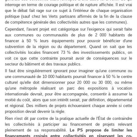
interroge en terme de courage politique et de rupture affichée. Il est vrai
que le débat fait rage sur ce sujet à l'intérieur de chaque organisation
politique (sauf chez les Verts partisans affirmés de la fin de la clause
de compétence générale des collectivités autres que les communes).
Cependant, l'avant projet est catégorique sur l'exigence qui serait faite
aux communes ou communautés de plus de 2 000 habitants de
financer à 50 % leurs équipements pour pouvoir bénéficier d'une
subvention de la région ou du département. Quand on sait que les
collectivités locales financent 73 % des investissements publics, on
voit ce que cette contrainte pourrait avoir de conséquences sur le
secteur du bâtiment et des travaux publics.
Il faut être singulièrement ignorant pour imaginer qu'une commune ou
une communauté de 10 000 habitants pourrait financer à 50 % le centre
culturel qu'elle doit dimensionner pour 20 000 ou 30 000, ou même
qu'une métropole réalisant un parc des expositions à vocation
internationale devrait, pour être accompagnée, consentir à assumer la
moitié du coût, alors que son intérêt serait, par définition, départemental
et régional. Des milliers de projets échoueraient chaque année si cette
proposition devait devenir la règle.
Rien n'est dit par contre de la pratique actuelle de l'État de contraindre
les collectivités à participer au financement de projets relevant
pleinement de sa responsabilité
.
Le PS propose
de limiter les
financements croisés entre collectivités en réservant les co-