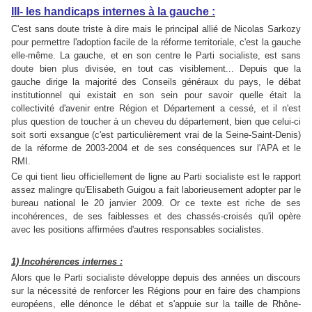
III- les handicaps internes à la gauche :
C'est sans doute triste à dire mais le principal allié de Nicolas Sarkozy
pour permettre l'adoption facile de la réforme territoriale, c'est la gauche
elle-même. La gauche, et en son centre le Parti socialiste, est sans
doute bien plus divisée, en tout cas visiblement... Depuis que la
gauche dirige la majorité des Conseils généraux du pays, le débat
institutionnel qui existait en son sein pour savoir quelle était la
collectivité d'avenir entre Région et Département a cessé, et il n'est
plus question de toucher à un cheveu du département, bien que celui-ci
soit sorti exsangue (c'est particulièrement vrai de la Seine-Saint-Denis)
de la réforme de 2003-2004 et de ses conséquences sur l'APA et le
RMI.
Ce qui tient lieu officiellement de ligne au Parti socialiste est le rapport
assez malingre qu'Elisabeth Guigou a fait laborieusement adopter par le
bureau national le 20 janvier 2009. Or ce texte est riche de ses
incohérences, de ses faiblesses et des chassés-croisés qu'il opère
avec les positions affirmées d'autres responsables socialistes.
1) Incohérences internes :
Alors que le Parti socialiste développe depuis des années un discours
sur la nécessité de renforcer les Régions pour en faire des champions
européens, elle dénonce le débat et s'appuie sur la taille de Rhône-