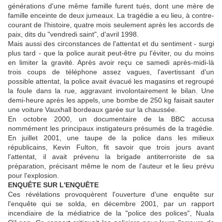
générations d'une même famille furent tués, dont une mère de
famille enceinte de deux jumeaux. La tragédie a eu lieu, à contre-
courant de l'histoire, quatre mois seulement après les accords de
paix, dits du "vendredi saint", d'avril 1998.
Mais aussi des circonstances de l'attentat et du sentiment - surgi
plus tard - que la police aurait peut-être pu l'éviter, ou du moins
en limiter la gravité. Après avoir reçu ce samedi après-midi-là
trois coups de téléphone assez vagues, l'avertissant d'un
possible attentat, la police avait évacué les magasins et regroupé
la foule dans la rue, aggravant involontairement le bilan. Une
demi-heure après les appels, une bombe de 250 kg faisait sauter
une voiture Vauxhall bordeaux garée sur la chaussée.
En octobre 2000, un documentaire de la BBC accusa
nommément les principaux instigateurs présumés de la tragédie.
En juillet 2001, une taupe de la police dans les milieux
républicains, Kevin Fulton, fit savoir que trois jours avant
l'attentat, il avait prévenu la brigade antiterroriste de sa
préparation, précisant même le nom de l'auteur et le lieu prévu
pour l'explosion.
ENQUÊTE SUR L'ENQUÊTE
Ces révélations provoquèrent l'ouverture d'une enquête sur
l'enquête qui se solda, en décembre 2001, par un rapport
incendiaire de la médiatrice de la "police des polices", Nuala