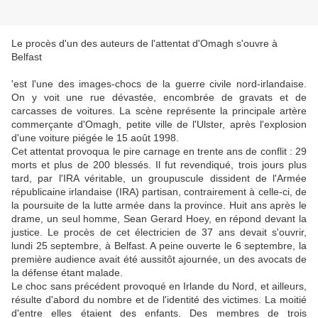
Le procès d'un des auteurs de l'attentat d'Omagh s'ouvre à
Belfast
'est l'une des images-chocs de la guerre civile nord-irlandaise.
On y voit une rue dévastée, encombrée de gravats et de
carcasses de voitures. La scène représente la principale artère
commerçante d'Omagh, petite ville de l'Ulster, après l'explosion
d'une voiture piégée le 15 août 1998.
Cet attentat provoqua le pire carnage en trente ans de conflit : 29
morts et plus de 200 blessés. Il fut revendiqué, trois jours plus
tard, par l'IRA véritable, un groupuscule dissident de l'Armée
républicaine irlandaise (IRA) partisan, contrairement à celle-ci, de
la poursuite de la lutte armée dans la province. Huit ans après le
drame, un seul homme, Sean Gerard Hoey, en répond devant la
justice. Le procès de cet électricien de 37 ans devait s'ouvrir,
lundi 25 septembre, à Belfast. A peine ouverte le 6 septembre, la
première audience avait été aussitôt ajournée, un des avocats de
la défense étant malade.
Le choc sans précédent provoqué en Irlande du Nord, et ailleurs,
résulte d'abord du nombre et de l'identité des victimes. La moitié
d'entre elles étaient des enfants. Des membres de trois