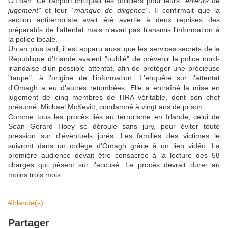
O'Loan. Ce rapport critiquait les policiers pour leurs
"erreurs de
jugement"
et leur
"manque de diligence"
. Il confirmait que la
section antiterroriste avait été avertie à deux reprises des
préparatifs de l'attentat mais n'avait pas transmis l'information à
la police locale.
Un an plus tard, il est apparu aussi que les services secrets de la
République d'Irlande avaient "oublié" de prévenir la police nord-
irlandaise d'un possible attentat, afin de protéger une précieuse
"taupe", à l'origine de l'information. L'enquête sur l'attentat
d'Omagh a eu d'autres retombées. Elle a entraîné la mise en
jugement de cinq membres de l'IRA véritable, dont son chef
présumé, Michael McKevitt, condamné à vingt ans de prison.
Comme tous les procès liés au terrorisme en Irlande, celui de
Sean Gerard Hoey se déroule sans jury, pour éviter toute
pression sur d'éventuels jurés. Les familles des victimes le
suivront dans un collège d'Omagh grâce à un lien vidéo. La
première audience devait être consacrée à la lecture des 58
charges qui pèsent sur l'accusé. Le procès devrait durer au
moins trois mois.
#Irlande(s)
Partager