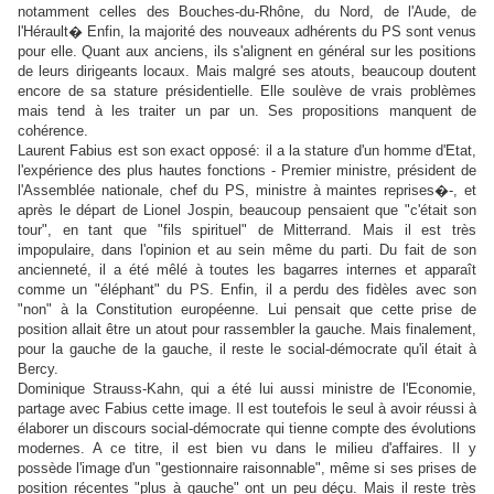
notamment celles des Bouches-du-Rhône, du Nord, de l'Aude, de
l'Hérault� Enfin, la majorité des nouveaux adhérents du PS sont venus
pour elle. Quant aux anciens, ils s'alignent en général sur les positions
de leurs dirigeants locaux. Mais malgré ses atouts, beaucoup doutent
encore de sa stature présidentielle. Elle soulève de vrais problèmes
mais tend à les traiter un par un. Ses propositions manquent de
cohérence.
Laurent Fabius est son exact opposé: il a la stature d'un homme d'Etat,
l'expérience des plus hautes fonctions - Premier ministre, président de
l'Assemblée nationale, chef du PS, ministre à maintes reprises�-, et
après le départ de Lionel Jospin, beaucoup pensaient que "c'était son
tour", en tant que "fils spirituel" de Mitterrand. Mais il est très
impopulaire, dans l'opinion et au sein même du parti. Du fait de son
ancienneté, il a été mêlé à toutes les bagarres internes et apparaît
comme un "éléphant" du PS. Enfin, il a perdu des fidèles avec son
"non" à la Constitution européenne. Lui pensait que cette prise de
position allait être un atout pour rassembler la gauche. Mais finalement,
pour la gauche de la gauche, il reste le social-démocrate qu'il était à
Bercy.
Dominique Strauss-Kahn, qui a été lui aussi ministre de l'Economie,
partage avec Fabius cette image. Il est toutefois le seul à avoir réussi à
élaborer un discours social-démocrate qui tienne compte des évolutions
modernes. A ce titre, il est bien vu dans le milieu d'affaires. Il y
possède l'image d'un "gestionnaire raisonnable", même si ses prises de
position récentes "plus à gauche" ont un peu déçu. Mais il reste très