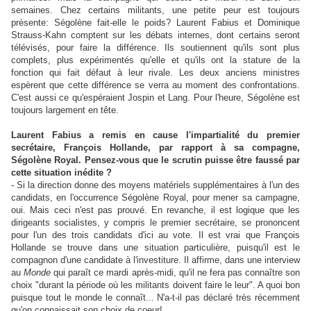
semaines. Chez certains militants, une petite peur est toujours
présente: Ségolène fait-elle le poids? Laurent Fabius et Dominique
Strauss-Kahn comptent sur les débats internes, dont certains seront
télévisés, pour faire la différence. Ils soutiennent qu'ils sont plus
complets, plus expérimentés qu'elle et qu'ils ont la stature de la
fonction qui fait défaut à leur rivale. Les deux anciens ministres
espèrent que cette différence se verra au moment des confrontations.
C'est aussi ce qu'espéraient Jospin et Lang. Pour l'heure, Ségolène est
toujours largement en tête.
Laurent Fabius a remis en cause l'impartialité du premier
secrétaire, François Hollande, par rapport à sa compagne,
Ségolène Royal. Pensez-vous que le scrutin puisse être faussé par
cette situation inédite ?
- Si la direction donne des moyens matériels supplémentaires à l'un des
candidats, en l'occurrence Ségolène Royal, pour mener sa campagne,
oui. Mais ceci n'est pas prouvé. En revanche, il est logique que les
dirigeants socialistes, y compris le premier secrétaire, se prononcent
pour l'un des trois candidats d'ici au vote. Il est vrai que François
Hollande se trouve dans une situation particulière, puisqu'il est le
compagnon d'une candidate à l'investiture. Il affirme, dans une interview
au
Monde
qui paraît ce mardi après-midi, qu'il ne fera pas connaître son
choix "durant la période où les militants doivent faire le leur". A quoi bon
puisque tout le monde le connaît... N'a-t-il pas déclaré très récemment
qu'on connaissait son choix de coeur!