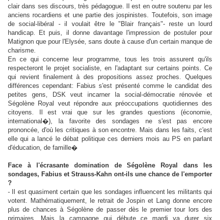
clair dans ses discours, très pédagogue. Il est en outre soutenu par les
anciens rocardiens et une partie des jospinistes. Toutefois, son image
de social-libéral - il voulait être le "Blair français"- reste un lourd
handicap. Et puis, il donne davantage l'impression de postuler pour
Matignon que pour l'Elysée, sans doute à cause d'un certain manque de
charisme.
En ce qui concerne leur programme, tous les trois assurent qu'ils
respecteront le projet socialiste, en l'adaptant sur certains points. Ce
qui revient finalement à des propositions assez proches. Quelques
différences cependant: Fabius s'est présenté comme le candidat des
petites gens, DSK veut incarner la social-démocratie rénovée et
Ségolène Royal veut répondre aux préoccupations quotidiennes des
citoyens. Il est vrai que sur les grandes questions (économie,
international�), la favorite des sondages ne s'est pas encore
prononcée, d'où les critiques à son encontre. Mais dans les faits, c'est
elle qui a lancé le débat politique ces derniers mois au PS en parlant
d'éducation, de famille�
Face à l'écrasante domination de Ségolène Royal dans les
sondages, Fabius et Strauss-Kahn ont-ils une chance de l'emporter
?
- Il est quasiment certain que les sondages influencent les militants qui
votent. Mathématiquement, le retrait de Jospin et Lang donne encore
plus de chances à Ségolène de passer dès le premier tour lors des
primaires. Mais la campagne qui débute ce mardi va durer six