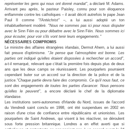
représenter les gens qui nous ont donné mandat"
, a déclaré M. Adams.
Arrivant peu après, le pasteur Paisley, connu pour son éloquence
enflammée contre les catholiques – il avait décrit autrefois le pape Jean
Paul II comme
"l'Antéchrist"
–, a lui aussi adopté un ton
inhabituellement modéré.
"Nous ne sommes pas ici pour nous disputer
avec le
Sinn Féin
ou pour débattre avec le
Sinn Féin
. Nous sommes ici
pour écouter, pour voir s'ils vont tenir leurs engagements."
NÉCESSAIRES COMPROMIS
Le ministre des affaires étrangères irlandais, Dermot Ahern, a lui aussi
fait preuve d'optimisme.
"Je pense que l'atmosphère est bonne.
Les
parties ont indiqué qu'elles étaient disposées à rechercher un accord"
,
a-t-il remarqué, relevant que c'était la première fois depuis plus de deux
ans que les deux camps se réunissaient.
Les pourparlers pourraient
cependant buter sur un accord sur la direction de la police et de la
justice.
"Chaque partie devra faire des compromis. Ce qu'il nous faut, ce
sont des engagements de toutes les parties d'avancer. Nous pensons
qu'elles le peuvent"
, a encore déclaré le chef de la diplomatie
irlandaise.
Les institutions semi-autonomes d'Irlande du Nord, issues de l'accord
du Vendredi saint conclu en 1998, ont été suspendues en 2002 en
raison d'une crise de confiance entre républicains et unionistes. Les
pourparlers de Saint Andrews, qui visent à les réactiver, se déroulent
sous forte pression britannique. Londres a en effet averti que si