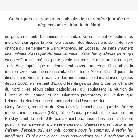
Catholiques et protestants satisfaits de la premère journée de
négociations en Irlande du Nord
es gouvernements britannique et irlandais se sont montrés optimistes
mercredi soir après la première session des discussions de la dernière
chance qui se tiennent à Saint Andrews, en Ecosse.
"Je sens vraiment
une volonté d'essayer de faire le travail dans les quelques jours qui
viennent"
, a déclaré un porte-parole du premier ministre britannique,
Tony Blair, après que ce dernier eut ouvert, mercredi 11 octobre, la
réunion avec son homologue irlandais Bertie Ahern. Ces 3 jours de
discussions visent à réactiver les institutions nord-irlandaises, gelées
depuis 2002, en mettant d'accord les dirigeants des 2 camps d'Irlande
du Nord : les républicains catholiques, qui souhaitent la réunion de
l'Ulster et de l'Irlande, et les unionistes protestants, qui veulent que
l'Irlande du Nord continue à faire partie du Royaume-Uni.
Gerry Adams, président du
Sinn Féin
, la branche politique de l'Armée
républicaine irlandaise (IRA), et le
leader
protestant, le pasteur Ian
Paisley, chef du parti DUP, paraissaient eux aussi dans un état d'esprit
positif à leur arrivée à la première session.
"J'adresse mes vœux à Ian
Paisley. J'espère qu'il est prêt, comme nous le sommes, à régler les
problèmes. Et si c'est le cas, nous parviendrons tous à satisfaire et à