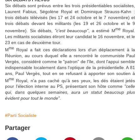
Six débats sont prévus entre les trois présidentiables socialistes,
Laurent Fabius, Ségolène Royal et Dominique Strauss-Kahn :
trois débats télévisés (les 17 et 24 octobre et le 7 novembre) et
trois débats devant les militants (les 19 et 26 octobre et le 9
me
novembre). Six débats,
"c'est beaucoup"
, a estimé M
Royal.
Les militants socialistes éliront leur candidat le 16 novembre, et le
23 en cas de deuxième tour.
me
M
Royal a fait ces déclarations lors d'un déplacement à la
Réunion, au cours duquel elle a rencontré le communiste Paul
Vergès, considéré comme le "patron" de l'île, dont l'appui semble
indispensable localement dans l'optique de la présidentielle. A 81
ans, Paul Vergès, tout en se refusant à apporter son soutien à
me
M
Royal, n'a pas caché qu'à ses yeux, les dés étaient jetés
pour l'élection interne au PS, présentant son hôte comme
"celle
qui, dans quelques semaines, aura un statut beaucoup plus
évident pour tout le monde"
.
#Parti Socialiste
Partager