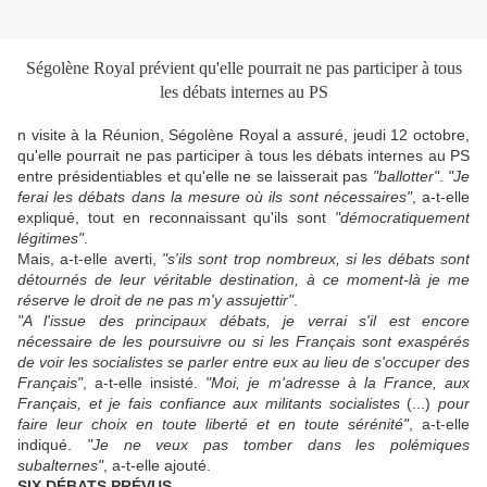
Ségolène Royal prévient qu'elle pourrait ne pas participer à tous
les débats internes au PS
n visite à la Réunion, Ségolène Royal a assuré, jeudi 12 octobre,
qu'elle pourrait ne pas participer à tous les débats internes au PS
entre présidentiables et qu'elle ne se laisserait pas
"ballotter"
.
"Je
ferai les débats dans la mesure où ils sont nécessaires"
, a-t-elle
expliqué, tout en reconnaissant qu'ils sont
"démocratiquement
légitimes"
.
Mais, a-t-elle averti,
"s'ils sont trop nombreux, si les débats sont
détournés de leur véritable destination, à ce moment-là je me
réserve le droit de ne pas m'y assujettir"
.
"A l'issue des principaux débats, je verrai s'il est encore
nécessaire de les poursuivre ou si les Français sont exaspérés
de voir les socialistes se parler entre eux au lieu de s'occuper des
Français"
, a-t-elle insisté.
"Moi, je m'adresse à la France, aux
Français, et je fais confiance aux militants socialistes
(...)
pour
faire leur choix en toute liberté et en toute sérénité"
, a-t-elle
indiqué.
"Je ne veux pas tomber dans les polémiques
subalternes"
, a-t-elle ajouté.
SIX DÉBATS PRÉVUS