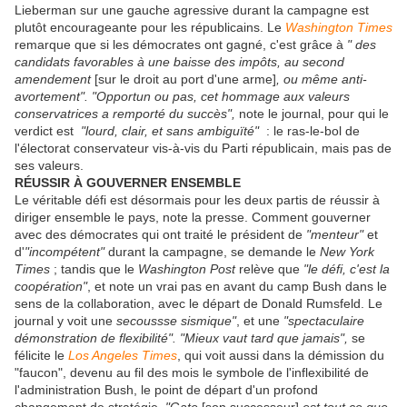
Lieberman sur une gauche agressive durant la campagne est
plutôt encourageante pour les républicains. Le
Washington Times
remarque que si les démocrates ont gagné, c'est grâce à
" des
candidats favorables à une baisse des impôts, au second
amendement
[sur le droit au port d'une arme]
, ou même anti-
avortement". "Opportun ou pas, cet hommage aux valeurs
conservatrices a remporté du succès",
note le journal, pour qui le
verdict est
"lourd, clair, et sans ambiguïté"
: le ras-le-bol de
l'électorat conservateur vis-à-vis du Parti républicain, mais pas de
ses valeurs.
RÉUSSIR À GOUVERNER ENSEMBLE
Le véritable défi est désormais pour les deux partis de réussir à
diriger ensemble le pays, note la presse. Comment gouverner
avec des démocrates qui ont traité le président de
"menteur"
et
d'
"incompétent"
durant la campagne, se demande le
New York
Times
; tandis que le
Washington Post
relève que
"le défi, c'est la
coopération"
, et note un vrai pas en avant du camp Bush dans le
sens de la collaboration, avec le départ de Donald Rumsfeld. Le
journal y voit une
secoussse sismique"
, et une
"spectaculaire
démonstration de flexibilité". "Mieux vaut tard que jamais",
se
félicite le
Los Angeles Times
, qui voit aussi dans la démission du
"faucon", devenu au fil des mois le symbole de l'inflexibilité de
l'administration Bush, le point de départ d'un profond