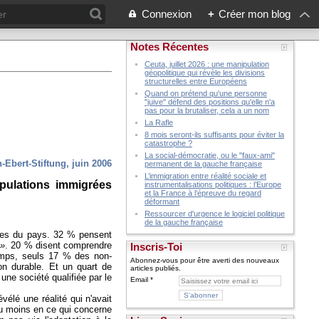
Connexion
+
Créer mon blog
Notes Récentes
Ceuta, juillet 2026 : une manipulation
géopolitique qui révèle les divisions
structurelles entre Européens
Quand on prétend qu'une personne
"juive" défend des positions qu'elle n'a
pas pour la brutaliser, cela a un nom
La Rafle
8 mois seront-ils suffisants pour éviter la
catastrophe ?
La social-démocratie, ou le "faux-ami"
h-Ebert-Stiftung, juin 2006
permanent de la gauche française
L’immigration entre réalité sociale et
pulations immigrées
instrumentalisations politiques : l’Europe
et la France à l’épreuve du regard
déformant
Ressourcer d'urgence le logiciel politique
de la gauche française
ties du pays. 32 % pensent
 »
. 20 % disent comprendre
Inscris-Toi
emps, seuls 17 % des non-
Abonnez-vous pour être averti des nouveaux
 durable. Et un quart de
articles publiés.
une société qualifiée par le
Email
vélé une réalité qui n'avait
 du moins en ce qui concerne