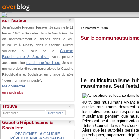
sur l'auteur
Je m'appelle Frédéric Faravel. Je suis né le 11
15 novembre 2006
février 1974 à Sarcelles dans le Val-d'Oise.
Je
Sur le communautarisme
vis alternativement à Bezons dans le Val-
d'Oise et à Massy dans l'Essonne. Militant
Gauche
socialiste au sein de la
Républicaine & Socialiste
. Vous pouvez
ma chaîne YouTube
aussi consulter
. Je suis
membre de la direction nationale de la Gauche
Républicaine et Socialiste, en charge du pôle
Le multiculturalisme b
"Idées, formation, riposte".
musulmanes. Seul l'estab
Me contacter
en savoir plus
40 % des musulmans vivant en 
Trouve
que les musulmans devraient s'e
les motivations des responsa
musulmans pensent que musul
l'électorat peut s'imaginer vota
Gauche Républicaine &
British Council de
«riche d'une 
Socialiste
Alors que les autorités persist
REJOIGNEZ LA GAUCHE
pu échapper, auparavant déjà, à
RÉPUBLICAINE & SOCIALISTE