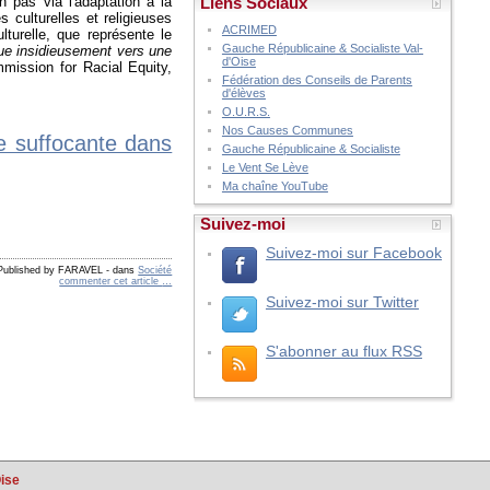
Liens Sociaux
n pas via l'adaptation à la
s culturelles et religieuses
ACRIMED
turelle, que représente le
Gauche Républicaine & Socialiste Val-
ue insidieusement vers une
d'Oise
mmission for Racial Equity,
Fédération des Conseils de Parents
d'élèves
O.U.R.S.
Nos Causes Communes
 suffocante dans
Gauche Républicaine & Socialiste
Le Vent Se Lève
Ma chaîne YouTube
Suivez-moi
Suivez-moi sur Facebook
Published by FARAVEL
-
dans
Société
commenter cet article
…
Suivez-moi sur Twitter
S'abonner au flux RSS
Oise