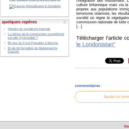
l'intégration des musulmans. L
culture britannique mais via la
propres aux populations immig
terrorisme islamiste, les résul
société où règne la ségrégati
quelques repères
commission nationale de lutte c
[...]
Histoire du socialisme français
L
a dérive de la construction européenne
Télécharger l’article c
est-elle (ir)résistible ?
8
0 ans du Front Populaire à Bezons
le Londonistan”
Ecole de formation de Maintenant la
Gauche
commentaires
Ajouter un com
Vou