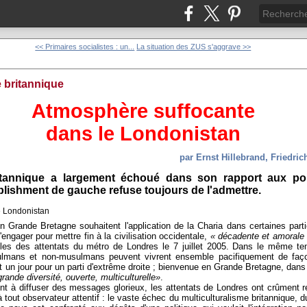
<< Primaires socialistes : un...
La situation des ZUS s'aggrave >>
 britannique
Atmosphère suffocante
dans le Londonistan
par Ernst Hillebrand, Friedric
ritannique a largement échoué dans son rapport aux po
lishment de gauche refuse toujours de l'admettre.
Grande Bretagne souhaitent l'application de la Charia dans certaines par
ngager pour mettre fin à la civilisation occidentale,
« décadente et amorale
bles des attentats du métro de Londres le 7 juillet 2005. Dans le même t
mans et non-musulmans peuvent vivrent ensemble pacifiquement de façon
nt un jour pour un parti d'extrême droite ; bienvenue en Grande Bretagne, dans 
grande diversité, ouverte, multiculturelle»
.
ent à diffuser des messages glorieux, les attentats de Londres ont crûment ré
 tout observateur attentif : le vaste échec du multiculturalisme britannique,