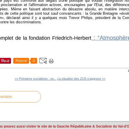
e pays est confronté aux dégâts d'une politique qui voulait l'intégration no
 proclamation et l'affirmation actives, encouragées par l'Etat, des différence
rées. Même en faisant abstraction du désastre absolu, en matière intercul
tats de cette politique sont tout sauf convaincants : la Grande Bretagne
«évol
on»
, déclarait ainsi il y a quelques mois Trevor Philips, président de la Co
ontre les discriminations.
: “Atmosphère
omplet de la fondation Friedrich-Herbert
Repost
0
<< Primaires socialistes : un...
La situation des ZUS s'aggrave >>
mentaire
s pouvez aussi visiter le site de la Gauche Républicaine & Socialiste du Val-d'