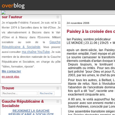
sur l'auteur
Je m'appelle Frédéric Faravel. Je suis né le 11
24 novembre 2006
février 1974 à Sarcelles dans le Val-d'Oise.
Je
Paisley à la croisée des
vis alternativement à Bezons dans le Val-
d'Oise et à Massy dans l'Essonne. Militant
Ian Paisley, sombre prédicateur
Gauche
socialiste au sein de la
LE MONDE | 23.11.06 | 15h25 • Mis
Républicaine & Socialiste
. Vous pouvez
epuis un demi-siècle, Ian Paisley
ma chaîne YouTube
aussi consulter
. Je suis
menton empâté, l'oeil myope et pli
membre de la direction nationale de la Gauche
Le sourire carnassier le transform
éternels combats d'antan évoque l
Républicaine et Socialiste, en charge du pôle
Depuis toujours, le tonitruant 
"Idées, formation, riposte".
admiratifs ou irrités. Pour ses dis
Me contacter
tant prêché
"pour Dieu et pour l'U
2003, par les urnes, le chef du pr
en savoir plus
Pour tous les autres, à Belfast, 
litanie de refus. Non à l'évolu
l'abandon de l'ancestrale dominat
Trouve
fois qu'il a dit
"oui"
, raconte une 
exactement cinquante ans.
A 80 ans, le voilà aujourd'hui f
Gauche Républicaine &
pouvoir avec son ennemi mortel d
Socialiste
Saint-Andrews, concocté par Lond
REJOIGNEZ LA GAUCHE
Une assemblée transitoire siégera
RÉPUBLICAINE & SOCIALISTE
Ian Paisley deviendra premier mi