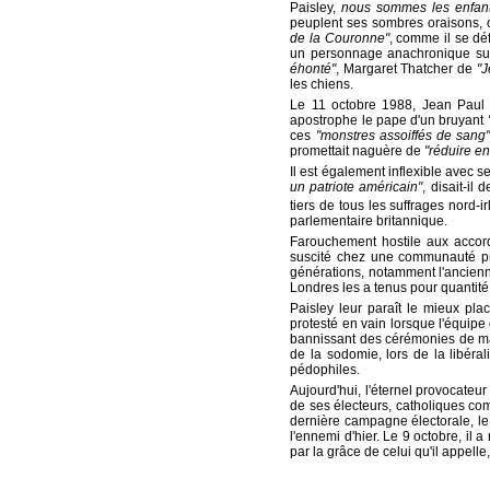
Paisley,
nous sommes les enfant
peuplent ses sombres oraisons,
de la Couronne"
, comme il se déf
un personnage anachronique surgi
éhonté"
, Margaret Thatcher de
"J
les chiens.
Le 11 octobre 1988, Jean Paul 
apostrophe le pape d'un bruyant
ces
"monstres assoiffés de sang
promettait naguère de
"réduire en
Il est également inflexible avec s
un patriote américain"
, disait-il
tiers de tous les suffrages nord-
parlementaire britannique.
Farouchement hostile aux accords
suscité chez une communauté pro
générations, notamment l'ancienne 
Londres les a tenus pour quantité 
Paisley leur paraît le mieux plac
protesté en vain lorsque l'équipe
bannissant des cérémonies de ma
de la sodomie, lors de la libéra
pédophiles.
Aujourd'hui, l'éternel provocateur 
de ses électeurs, catholiques compr
dernière campagne électorale, le
l'ennemi d'hier. Le 9 octobre, il 
par la grâce de celui qu'il appell