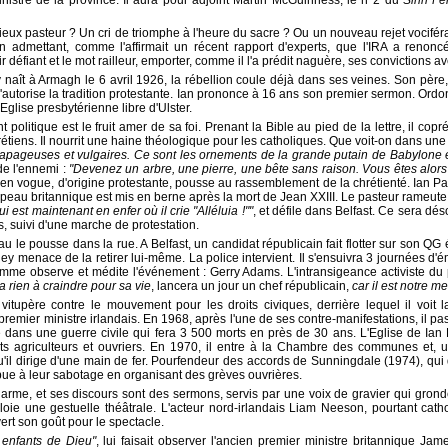
ieux pasteur ? Un cri de triomphe à l'heure du sacre ? Ou un nouveau rejet vociféra
 admettant, comme l'affirmait un récent rapport d'experts, que l'IRA a renon
'air défiant et le mot railleur, emporter, comme il l'a prédit naguère, ses convictions 
naît à Armagh le 6 avril 1926, la rébellion coule déjà dans ses veines. Son père,
utorise la tradition protestante. Ian prononce à 16 ans son premier sermon. Ordo
'Eglise presbytérienne libre d'Ulster.
itique est le fruit amer de sa foi. Prenant la Bible au pied de la lettre, il cop
tiens. Il nourrit une haine théologique pour les catholiques. Que voit-on dans une
 tapageuses et vulgaires. Ce sont les ornements de la grande putain de Babylone
e l'ennemi :
"Devenez un arbre, une pierre, une bête sans raison. Vous êtes alors
n vogue, d'origine protestante, pousse au rassemblement de la chrétienté. Ian Pa
apeau britannique est mis en berne après la mort de Jean XXIII. Le pasteur rameute 
est maintenant en enfer où il crie "Alléluia !""
, et défile dans Belfast. Ce sera dé
 suivi d'une marche de protestation.
 le pousse dans la rue. A Belfast, un candidat républicain fait flotter sur son QG é
aisley menace de la retirer lui-même. La police intervient. Il s'ensuivra 3 journées d
mme observe et médite l'événement : Gerry Adams. L'intransigeance activiste du 
n'a rien à craindre pour sa vie
,
lancera un jour un chef républicain,
car il est notre me
itupère contre le mouvement pour les droits civiques, derrière lequel il voit l
emier ministre irlandais. En 1968, après l'une de ses contre-manifestations, il p
e dans une guerre civile qui fera 3 500 morts en près de 30 ans. L'Eglise de Ian
etits agriculteurs et ouvriers. En 1970, il entre à la Chambre des communes et, 
'il dirige d'une main de fer. Pourfendeur des accords de Sunningdale (1974), qui
ibue à leur sabotage en organisant des grèves ouvrières.
n arme, et ses discours sont des sermons, servis par une voix de gravier qui gron
loie une gestuelle théâtrale. L'acteur nord-irlandais Liam Neeson, pourtant catho
vert son goût pour le spectacle.
enfants de Dieu"
, lui faisait observer l'ancien premier ministre britannique Ja