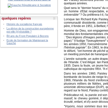
quelques années.
Quel sera le "dernier hourra" du v
un homme d'Etat respectable, en
irréversible"
? Ou préférera-t-il, l
quelques repères
Lorsque Ian Richard Kyle Paisley 
communauté dissidente, comme l'a
Histoire du socialisme français
père, il fonde en 1951, à Belfast, l
L
a dérive de la construction européenne
Homme de Dieu, son engagement pol
est-elle (ir)résistible ?
mondial des fondamentalistes chré
8
0 ans du Front Populaire à Bezons
:
"Des légions d'images peintes,
Ecole de formation de Maintenant la
pape)." Il fustige
"l'aveuglement"
d
Gauche
les années 1950, l'oecuménisme e
l'hérésie papiste"
. En 1963, le dr
le défunt,
"cet homme de péché qui 
un meeting ponctué de harangues,
L'année suivante, un autre drapeau
de l'Irlande. C'est illégal. Ian P
1935. Dans la foule, un jeune ho
catholique de rejoindre l'IRA.
"Il 
Dans les années 1960, Paisley v
bombarde de boules de neige le pr
1969, l'Irlande du Nord s'enfonc
plusieurs milliers de fidèles, p
unioniste démocratique
(DUP), qu
regard sur le Nord, Paisley contr
Prédicateur-né, la parole est so
massif, le cheveu gominé, il dép
écouté, enfant, et d'y avoir décou
"Voyons, nous sommes tous les 