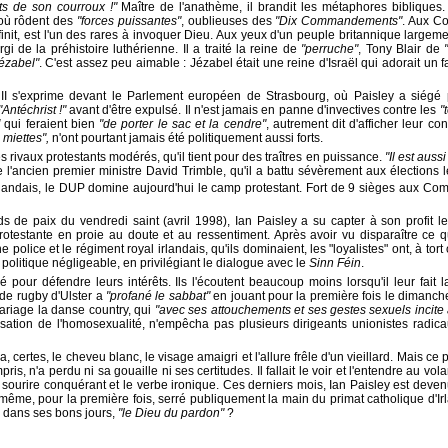
s de son courroux !"
Maître de l'anathème, il brandit les métaphores bibliques.
 où rôdent des
"forces puissantes"
, oublieuses des
"Dix Commandements"
. Aux C
init, est l'un des rares à invoquer Dieu. Aux yeux d'un peuple britannique largeme
 de la préhistoire luthérienne. Il a traité la reine de
"perruche"
, Tony Blair de
ézabel"
. C'est assez peu aimable : Jézabel était une reine d'Israël qui adorait un 
II s'exprime devant le Parlement européen de Strasbourg, où Paisley a siégé
"Antéchrist !"
avant d'être expulsé. Il n'est jamais en panne d'invectives contre les
"
"
qui feraient bien
"de porter le sac et la cendre"
, autrement dit d'afficher leur con
 miettes",
n'ont pourtant jamais été politiquement aussi forts.
es rivaux protestants modérés, qu'il tient pour des traîtres en puissance.
"Il est aus
 de l'ancien premier ministre David Trimble, qu'il a battu sévèrement aux élections
irlandais, le DUP domine aujourd'hui le camp protestant. Fort de 9 sièges aux Com
 de paix du vendredi saint (avril 1998), Ian Paisley a su capter à son profit l
testante en proie au doute et au ressentiment. Après avoir vu disparaître ce qu
police et le régiment royal irlandais, qu'ils dominaient, les "loyalistes" ont, à tort
politique négligeable, en privilégiant le dialogue avec le
Sinn Féin
.
é pour défendre leurs intérêts. Ils l'écoutent beaucoup moins lorsqu'il leur fait 
 de rugby d'Ulster a
"profané le sabbat"
en jouant pour la première fois le dimanche
riage la danse country, qui
"avec ses attouchements et ses gestes sexuels incite 
lisation de l'homosexualité, n'empêcha pas plusieurs dirigeants unionistes radi
a, certes, le cheveu blanc, le visage amaigri et l'allure frêle d'un vieillard. Mais ce p
is, n'a perdu ni sa gouaille ni ses certitudes. Il fallait le voir et l'entendre au vo
 sourire conquérant et le verbe ironique. Ces derniers mois, Ian Paisley est deve
a même, pour la première fois, serré publiquement la main du primat catholique d'Irl
e, dans ses bons jours,
"le Dieu du pardon"
?