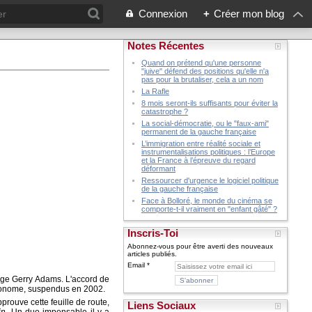
Connexion
+
Créer mon blog
Notes Récentes
Quand on prétend qu'une personne
"juive" défend des positions qu'elle n'a
pas pour la brutaliser, cela a un nom
La Rafle
8 mois seront-ils suffisants pour éviter la
catastrophe ?
La social-démocratie, ou le "faux-ami"
permanent de la gauche française
L’immigration entre réalité sociale et
instrumentalisations politiques : l’Europe
et la France à l’épreuve du regard
déformant
Ressourcer d'urgence le logiciel politique
de la gauche française
Face à Bolloré, le monde du cinéma se
comporte-t-il vraiment en "enfant gâté" ?
Inscris-Toi
Abonnez-vous pour être averti des nouveaux
articles publiés.
Email
irige Gerry Adams. L'accord de
utonome, suspendus en 2002.
rouve cette feuille de route,
Liens Sociaux
in
. Un duo impensable il y a