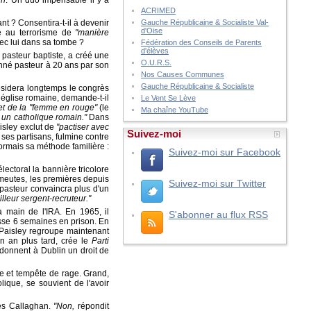
ACRIMED
nt ? Consentira-t-il à devenir
Gauche Républicaine & Socialiste Val-
d'Oise
cé au terrorisme de
"manière
avec lui dans sa tombe ?
Fédération des Conseils de Parents
d'élèves
 pasteur baptiste, a créé une
O.U.R.S.
nné pasteur à 20 ans par son
Nos Causes Communes
Gauche Républicaine & Socialiste
résidera longtemps le congrès
 église romaine, demande-t-il
Le Vent Se Lève
 et de la "femme en rouge"
(le
Ma chaîne YouTube
 un catholique romain."
Dans
isley exclut de
"pactiser avec
Suivez-moi
ses partisans, fulmine contre
sormais sa méthode familière :
Suivez-moi sur Facebook
lectoral la bannière tricolore
'émeutes, les premières depuis
Suivez-moi sur Twitter
pasteur convaincra plus d'un
illeur sergent-recruteur."
a main de l'IRA. En 1965, il
S'abonner au flux RSS
asse 6 semaines en prison. En
 Paisley regroupe maintenant
un an plus tard, crée le
Parti
 donnent à Dublin un droit de
de et tempête de rage. Grand,
lique, se souvient de l'avoir
mes Callaghan.
"Non,
répondit