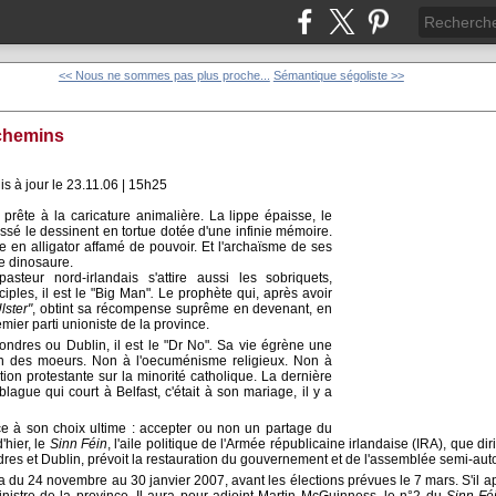
<< Nous ne sommes pas plus proche...
Sémantique ségoliste >>
 chemins
 à jour le 23.11.06 | 15h25
 prête à la caricature animalière. La lippe épaisse, le
ssé le dessinent en tortue dotée d'une infinie mémoire.
e en alligator affamé de pouvoir. Et l'archaïsme de ses
e dinosaure.
pasteur nord-irlandais s'attire aussi les sobriquets,
ciples, il est le "Big Man"
.
Le prophète qui, après avoir
lster"
, obtint sa récompense suprême en devenant, en
emier parti unioniste de la province.
Londres ou Dublin, il est le "Dr No"
.
Sa vie égrène une
tion des moeurs. Non à l'oecuménisme religieux. Non à
ion protestante sur la minorité catholique. La dernière
blague qui court à Belfast, c'était à son mariage, il y a
ace à son choix ultime : accepter ou non un partage du
'hier, le
Sinn Féin
, l'aile politique de l'Armée républicaine irlandaise (IRA), que d
res et Dublin, prévoit la restauration du gouvernement et de l'assemblée semi-a
 du 24 novembre au 30 janvier 2007, avant les élections prévues le 7 mars. S'il app
nistre de la province. Il aura pour adjoint Martin McGuinness, le n°2 du
Sinn Fé