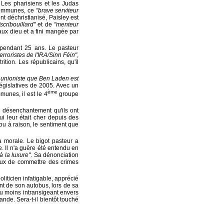
 Les pharisiens et les Judas
ommunes, ce
"brave serviteur
nt déchristianisé, Paisley est
"scribouillard"
et de
"menteur
faux dieu et a fini mangée par
 pendant 25 ans. Le pasteur
terroristes de l'IRA/Sinn Féin"
,
trition. Les républicains, qu'il
si unioniste que Ben Laden est
 législatives de 2005. Avec un
ème
munes, il est le 4
groupe
e désenchantement qu'ils ont
i leur était cher depuis des
 ou à raison, le sentiment que
la morale. Le bigot pasteur a
. Il n'a guère été entendu en
à la luxure"
. Sa dénonciation
caux de commettre des crimes
oliticien infatigable, apprécié
lant de son autobus, lors de sa
nu moins intransigeant envers
ande. Sera-t-il bientôt touché