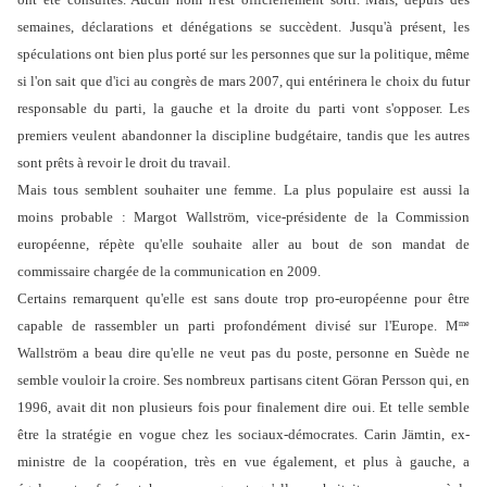
semaines, déclarations et dénégations se succèdent. Jusqu'à présent, les
spéculations ont bien plus porté sur les personnes que sur la politique, même
si l'on sait que d'ici au congrès de mars 2007, qui entérinera le choix du futur
responsable du parti, la gauche et la droite du parti vont s'opposer. Les
premiers veulent abandonner la discipline budgétaire, tandis que les autres
sont prêts à revoir le droit du travail.
Mais tous semblent souhaiter une femme. La plus populaire est aussi la
moins probable : Margot Wallström, vice-présidente de la Commission
européenne, répète qu'elle souhaite aller au bout de son mandat de
commissaire chargée de la communication en 2009.
Certains remarquent qu'elle est sans doute trop pro-européenne pour être
capable de rassembler un parti profondément divisé sur l'Europe. M
me
Wallström a beau dire qu'elle ne veut pas du poste, personne en Suède ne
semble vouloir la croire. Ses nombreux partisans citent Göran Persson qui, en
1996, avait dit non plusieurs fois pour finalement dire oui. Et telle semble
être la stratégie en vogue chez les sociaux-démocrates. Carin Jämtin, ex-
ministre de la coopération, très en vue également, et plus à gauche, a