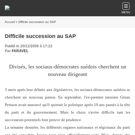
MENU
Accueil
» Difficile succession au SAP
Difficile succession au SAP
Publié le 20/12/2006 à 17:22
Par
FARAVEL
Divisés, les sociaux-démocrates suédois cherchent un
nouveau dirigeant
3 mois après leur défaite aux législatives, les sociaux-démocrates suédois se
cherchent un nouveau patron. En septembre, l'ex-premier ministre Göran
Persson avait annoncé qu'il quittait la politique après 10 ans passés à la tête
du parti et du gouvernement. Mais le choix s'avère difficile tant les
successeurs potentiels font preuve de prudence.
La semaine dernière, les différents organes nationaux et régionaux du parti
ont été consultés. Aucun nom n'est officiellement sorti. Mais, depuis des