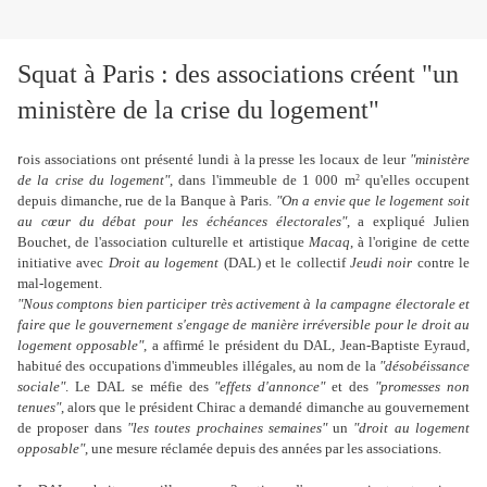
Squat à Paris : des associations créent "un
ministère de la crise du logement"
r
ois associations ont présenté lundi à la presse les locaux de leur
"ministère
de la crise du logement"
, dans l'immeuble de 1 000 m
qu'elles occupent
2
depuis dimanche, rue de la Banque à Paris.
"On a envie que le logement soit
au cœur du débat pour les échéances électorales"
, a expliqué Julien
Bouchet, de l'association culturelle et artistique
Macaq
, à l'origine de cette
initiative avec
Droit au logement
(DAL) et le collectif
Jeudi noir
contre le
mal-logement.
"Nous comptons bien participer très activement à la campagne électorale et
faire que le gouvernement s'engage de manière irréversible pour le droit au
logement opposable"
, a affirmé le président du DAL, Jean-Baptiste Eyraud,
habitué des occupations d'immeubles illégales, au nom de la
"désobéissance
sociale"
. Le DAL se méfie des
"effets d'annonce"
et des
"promesses non
tenues"
, alors que le président Chirac a demandé dimanche au gouvernement
de proposer dans
"les toutes prochaines semaines"
un
"droit au logement
opposable"
, une mesure réclamée depuis des années par les associations.