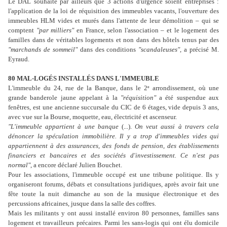
Le DAL souhaite par ailleurs que 3 actions d'urgence soient entreprises :
l'application de la loi de réquisition des immeubles vacants, l'ouverture des
immeubles HLM vides et murés dans l'attente de leur démolition – qui se
comptent
"par milliers"
en France, selon l'association – et le logement des
familles dans de véritables logements et non dans des hôtels tenus par des
"marchands de sommeil"
dans des conditions
"scandaleuses"
, a précisé M.
Eyraud.
80 MAL-LOGÉS INSTALLÉS DANS L'IMMEUBLE
L'immeuble du 24, rue de la Banque, dans le 2
arrondissement, où une
e
grande banderole jaune appelant à la
"réquisition"
a été suspendue aux
fenêtres, est une ancienne succursale du CIC de 6 étages, vide depuis 3 ans,
avec vue sur la Bourse, moquette, eau, électricité et ascenseur.
"L'immeuble appartient à une banque
(...).
On veut aussi à travers cela
dénoncer la spéculation immobilière. Il y a trop d'immeubles vides qui
appartiennent à des assurances, des fonds de pension, des établissements
financiers et bancaires et des sociétés d'investissement. Ce n'est pas
normal"
, a encore déclaré Julien Bouchet.
Pour les associations, l'immeuble occupé est une tribune politique. Ils y
organiseront forums, débats et consultations juridiques, après avoir fait une
fête toute la nuit dimanche au son de la musique électronique et des
percussions africaines, jusque dans la salle des coffres.
Mais les militants y ont aussi installé environ 80 personnes, familles sans
logement et travailleurs précaires. Parmi les sans-logis qui ont élu domicile