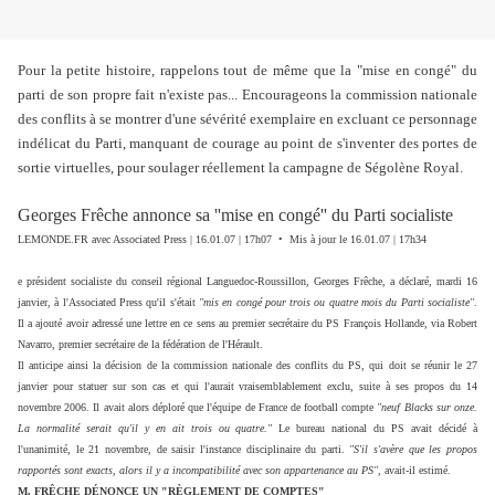
Pour la petite histoire, rappelons tout de même que la "mise en congé" du
parti de son propre fait n'existe pas... Encourageons la commission nationale
des conflits à se montrer d'une sévérité exemplaire en excluant ce personnage
indélicat du Parti, manquant de courage au point de s'inventer des portes de
sortie virtuelles, pour soulager réellement la campagne de Ségolène Royal.
Georges Frêche annonce sa ''mise en congé'' du Parti socialiste
LEMONDE.FR avec Associated Press | 16.01.07 | 17h07 • Mis à jour le 16.01.07 | 17h34
e président socialiste du conseil régional Languedoc-Roussillon, Georges Frêche, a déclaré, mardi 16
janvier, à l'Associated Press qu'il s'était
''mis en congé pour trois ou quatre mois du Parti socialiste''
.
Il a ajouté avoir adressé une lettre en ce sens au premier secrétaire du PS François Hollande, via Robert
Navarro, premier secrétaire de la fédération de l'Hérault.
Il anticipe ainsi la décision de la commission nationale des conflits du PS, qui doit se réunir le 27
janvier pour statuer sur son cas et qui l'aurait vraisemblablement exclu, suite à ses propos du 14
novembre 2006. Il avait alors déploré que l'équipe de France de football compte
"neuf Blacks sur onze.
La normalité serait qu'il y en ait trois ou quatre."
Le bureau national du PS avait décidé à
l'unanimité, le 21 novembre, de saisir l'instance disciplinaire du parti.
"S'il s'avère que les propos
rapportés sont exacts, alors il y a incompatibilité avec son appartenance au PS"
, avait-il estimé.
M. FRÊCHE DÉNONCE UN "RÈGLEMENT DE COMPTES"