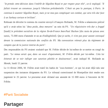
''Je prends cette décision dans l'intérêt de Ségolène Royal et par respect pour elle'
', a-t-il expliqué.
''Il
fallait trouver un consensus jusqu'à l'élection présidentielle. C'était un peu la panique, à Paris. Je
continue à soutenir Ségolène Royal, mais je ne veux pas compliquer son combat, qui sera très dur face
à un Sarkozy coriace et brillant''
.
Refusant de dévoiler le contenu du courrier envoyé à François Hollande, M. Frêche a néanmoins précisé
qu'il y avait selon lui
''deux poids, deux mesures''
au sein du PS.
''Un réquisitoire très dur a frappé
[lundi]
le président socialiste de la région Ile-de-France Jean-Paul Huchon
[dix mois de prison avec
sursis, 75.000 euros d'amende et un an d'inéligibilité].
Que je sache, il n'est pas pour autant convoqué
devant la commission nationale des conflits du PS. Ma convocation relevait plus du règlement de
comptes que de la justice interne du parti''
.
Des responsables du PS avaient souhaité que M. Frêche décide de lui-même de se mettre en congé du
parti.
"Le mieux serait que, dans un souci d'apaisement, M. Frêche décide par lui-même. Cela lui
éviterait de se voir infliger une sanction pénible et douloureuse"
, avait indiqué M. Hollande au
Monde
, lundi 15 janvier.
Le 11 février 2006, M. Frêche avait traité les harkis de
"sous-hommes"
, ce qui lui avait déjà valu une
suspension des instances dirigeantes du PS. Le tribunal correctionnel de Montpellier doit rendre son
jugement le 25 janvier. Le procureur avait réclamé une amende de 15 000 euros à l'encontre de M.
Frêche.
#Parti Socialiste
Partager