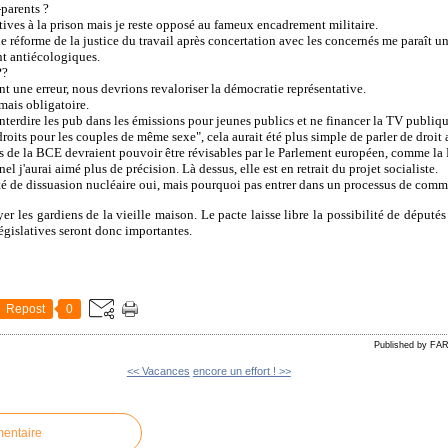
-parents ?
atives à la prison mais je reste opposé au fameux encadrement militaire.
e réforme de la justice du travail après concertation avec les concernés me paraît un
nt antiécologiques.
??
nt une erreur, nous devrions revaloriser la démocratie représentative.
mais obligatoire.
 interdire les pub dans les émissions pour jeunes publics et ne financer la TV publiq
droits pour les couples de même sexe", cela aurait été plus simple de parler de droit 
ts de la BCE devraient pouvoir être révisables par le Parlement européen, comme l
nel j'aurai aimé plus de précision. Là dessus, elle est en retrait du projet socialiste.
té de dissuasion nucléaire oui, mais pourquoi pas entrer dans un processus de com
er les gardiens de la vieille maison. Le pacte laisse libre la possibilité de députés 
 législatives seront donc importantes.
Repost
0
Published by FA
<< Vacances
encore un effort ! >>
mentaire