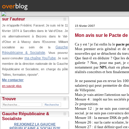
sur l'auteur
Je m'appelle Frédéric Faravel. Je suis né le 11
15 février 2007
février 1974 à Sarcelles dans le Val-d'Oise.
Je
Mon avis sur le Pacte d
vis alternativement à Bezons dans le Val-
d'Oise et à Massy dans l'Essonne. Militant
Ca y est ! je l'ai enfin lu le
pacte pr
Gauche
socialiste au sein de la
Mon premier avis général et de me
Républicaine & Socialiste
. Vous pouvez
nouvelles qui se détachent du trava
Que faut-il en déduire ? Que les dé
ma chaîne YouTube
aussi consulter
. Je suis
galerie ? Non, pour ma part, je c
membre de la direction nationale de la Gauche
notamment par
NPS
, était en pha
Républicaine et Socialiste, en charge du pôle
réalités concrètes et ben finalemen
"Idées, formation, riposte".
Me contacter
Je ne passerai pas en revue les 10
salaires) qui peut permettre de d
en savoir plus
de Villepinte.
Mais je vais attirer l'attention sur
Trouve
Mesure 4 : impôt sur les sociétés pl
2e proposition.
Mesure 12 : je ne suis pas convai
social. je ne suis pas convaincu d
Gauche Républicaine &
Mesure 18 : la mesure DSK de prêt 
Socialiste
Mesure 26 : sur la carte scolaire, l
REJOIGNEZ LA GAUCHE
Mesure 27 : il faut définir quel est
RÉPUBLICAINE & SOCIALISTE