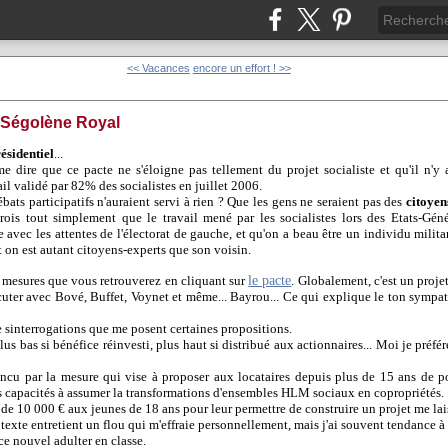
<< Vacances
encore un effort ! >>
e Ségolène Royal
ésidentiel
...
 dire que ce pacte ne s'éloigne pas tellement du projet socialiste et qu'il n'y 
il validé par 82% des socialistes en juillet 2006.
bats participatifs n'auraient servi à rien ? Que les gens ne seraient pas des
citoyen
rois tout simplement que le travail mené par les socialistes lors des Etats-Géné
se avec les attentes de l'électorat de gauche, et qu'on a beau être un individu milit
t on est autant citoyens-experts que son voisin.
le pacte
0 mesures que vous retrouverez en cliquant sur
. Globalement, c'est un proje
iscuter avec Bové, Buffet, Voynet et même... Bayrou... Ce qui explique le ton sym
 le sinterrogations que me posent certaines propositions.
us bas si bénéfice réinvesti, plus haut si distribué aux actionnaires... Moi je préfér
ncu par la mesure qui vise à proposer aux locataires depuis plus de 15 ans de p
es capacités à assumer la transformations d'ensembles HLM sociaux en copropriétés.
de 10 000 € aux jeunes de 18 ans pour leur permettre de construire un projet me lai
e texte entretient un flou qui m'effraie personnellement, mais j'ai souvent tendance à
 ce nouvel adulter en classe.