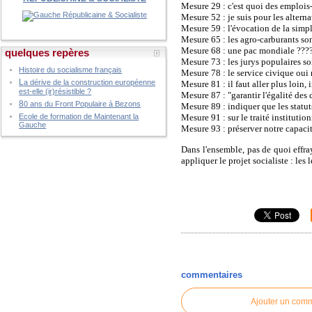
Mesure 29 : c'est quoi des emplois
Mesure 52 : je suis pour les altern
Mesure 59 : l'évocation de la simpl
Mesure 65 : les agro-carburants so
Mesure 68 : une pac mondiale ???
quelques repères
Mesure 73 : les jurys populaires so
Histoire du socialisme français
Mesure 78 : le service civique oui 
L
a dérive de la construction européenne
Mesure 81 : il faut aller plus loin,
est-elle (ir)résistible ?
Mesure 87 : "garantir l'égalité des 
8
0 ans du Front Populaire à Bezons
Mesure 89 : indiquer que les statu
Mesure 91 : sur le traité institution
Ecole de formation de Maintenant la
Gauche
Mesure 93 : préserver notre capaci
Dans l'ensemble, pas de quoi effray
appliquer le projet socialiste : les
commentaires
Ajouter un com