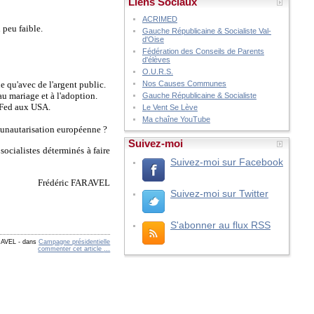
Liens Sociaux
ACRIMED
 peu faible.
Gauche Républicaine & Socialiste Val-
d'Oise
Fédération des Conseils de Parents
d'élèves
O.U.R.S.
ue qu'avec de l'argent public.
Nos Causes Communes
au mariage et à l'adoption.
Gauche Républicaine & Socialiste
a Fed aux USA.
Le Vent Se Lève
Ma chaîne YouTube
munautarisation européenne ?
Suivez-moi
socialistes déterminés à faire
Suivez-moi sur Facebook
Frédéric FARAVEL
Suivez-moi sur Twitter
S'abonner au flux RSS
RAVEL
-
dans
Campagne présidentielle
commenter cet article
…