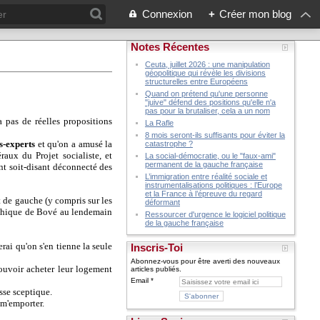
Connexion
+
Créer mon blog
Notes Récentes
Ceuta, juillet 2026 : une manipulation
géopolitique qui révèle les divisions
structurelles entre Européens
Quand on prétend qu'une personne
"juive" défend des positions qu'elle n'a
pas pour la brutaliser, cela a un nom
a pas de réelles propositions
La Rafle
8 mois seront-ils suffisants pour éviter la
s-experts
et qu'on a amusé la
catastrophe ?
raux du Projet socialiste, et
La social-démocratie, ou le "faux-ami"
permanent de la gauche française
ant soit-disant déconnecté des
L’immigration entre réalité sociale et
instrumentalisations politiques : l’Europe
et la France à l’épreuve du regard
t de gauche (y compris sur les
déformant
pathique de Bové au lendemain
Ressourcer d'urgence le logiciel politique
de la gauche française
erai qu'on s'en tienne la seule
Inscris-Toi
Abonnez-vous pour être averti des nouveaux
ouvoir acheter leur logement
articles publiés.
Email
sse sceptique.
 m'emporter.