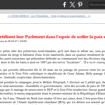
<< CRISE AIRBUS - Les Présidents...
front syndical et souverainiste... >>
éélisent leur Parlement dans l'espoir de sceller la paix 
jour le 05.03.07 | 15h56
e piètre idée des politiciens nord-irlandais, qu'il met dans le même sac, tous p
ontrant du doigt le bâtiment d'une école maternelle, dans un quartier résidentiel de
 des partis unionistes qui prétendent défendre sa communauté lors des élections rég
dont le fils fut battu à mort en 1997 par des nervis "loyalistes" :
"Il a eu le coura
que, qui pourrait déboucher dès le 26 mars sur un partage du pouvoir entre les e
aisley et le
Sinn Féin
catholique et républicain de Gerry Adams, Billy partage l
s : lassitude, scepticisme, désenchantement.
nisé pendant la campagne, pour le
Belfast Telegraph
, 1 électeur sur 2 prédit que, da
ions semi-autonomes - Assemblée et gouvernement - nées des accords de paix de 19
uge que le mariage de raison entre le DUP et le
Sinn Féin
tiendra bon. Aucun grand
favorables, le moins impopulaire étant le premier ministre de la République d'Irland
 En 9 ans, l'Irlande du Nord s'est rendue 10 fois aux urnes, dont 3 fois pour élire
iements de l'Armée républicaine irlandaise (IRA), qui n'a détruit son arsenal qu