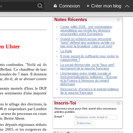
Connexion
+
Créer mon blog
Notes Récentes
Ceuta, juillet 2026 : une manipulation
géopolitique qui révèle les divisions
structurelles entre Européens
Quand on prétend qu'une personne
"juive" défend des positions qu'elle n'a
en Ulster
pas pour la brutaliser, cela a un nom
La Rafle
8 mois seront-ils suffisants pour éviter la
catastrophe ?
artis confondus.
"Voilà où ils
La social-démocratie, ou le "faux-ami"
permanent de la gauche française
 Belfast. Ce chauffeur de taxi
L’immigration entre réalité sociale et
ionales du 7 mars. Il donnera
instrumentalisations politiques : l’Europe
ge
, dit-il,
de se dresser contre
et la France à l’épreuve du regard
déformant
nnemis mortels d'hier, le DUP
Ressourcer d'urgence le logiciel politique
es sentiments d'une majorité
de la gauche française
Inscris-Toi
ns le sillage des élections, la
98 et suspendues par Londres
Abonnez-vous pour être averti des nouveaux
articles publiés.
 acteur du processus en cours
Email
e, Bertie Ahern.
 des députés régionaux réduits
'en 2005, et les exigences du