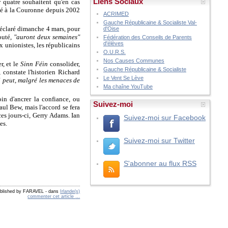
Liens Sociaux
r quatre souhaitent qu'en cas
oûté à la Couronne depuis 2002
ACRIMED
Gauche Républicaine & Socialiste Val-
 déclaré dimanche 4 mars, pour
d'Oise
jouté,
"auront deux semaines"
Fédération des Conseils de Parents
d'élèves
x unionistes, les républicains
O.U.R.S.
Nos Causes Communes
r, et le
Sinn Féin
consolider,
Gauche Républicaine & Socialiste
, constate l'historien Richard
Le Vent Se Lève
Il peut, malgré les menaces de
Ma chaîne YouTube
in d'ancrer la confiance, ou
Suivez-moi
aul Bew, mais l'accord se fera
 ces jours-ci, Gerry Adams. Ian
Suivez-moi sur Facebook
es.
Suivez-moi sur Twitter
S'abonner au flux RSS
blished by FARAVEL
-
dans
Irlande(s)
commenter cet article
…