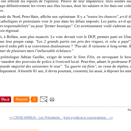
ont refroidi les espoirs de l'opinion. Preuve de leur impatience, trois sondés su
upe définitivement les vivres aux élus locaux, dont les salaires et les frais ont c
os.
ande du Nord, Peter Hain, affiche son optimisme. Il y a
"toutes les chances"
, a-t-il
tholiques et protestants voie le jour dans les délais imposés. Les partis, a-t-il a
rs responsabilités"
ou pour
"fermer boutique"
. Cet avertissement voilé s'adresse au
oir régional.
s, à Belfast, sont plus nuancés. Le vote devrait voir le DUP, premier parti en Ulste
 sur leur propre camp.
"Les 2 grands partis ont pris des risques, et cela a payé"
 est-il enfin prêt à sa conversion douloureuse ?
"Pas sûr. Il raisonne à long terme. 
sser de plusieurs mois l'inéluctable échéance."
politologue Adrian Guelke, exiger de tester le
Sinn Féin
, en invoquant le beso
transfert des pouvoirs de police à l'exécutif local. Peut-être, admet le professeur P
grande majorité des unionistes le veut".
"La guerre est finie"
, ne cesse de répéter,
bliquement. A bientôt 81 ans, il devra pourtant, consentir, lui aussi, à déposer les arm
Repost
0
Pu
<< CRISE AIRBUS - Les Présidents...
front syndical et souverainiste... >>