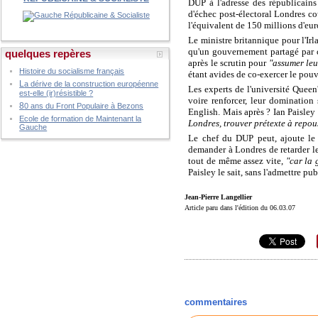
DUP à l'adresse des républicains 
d'échec post-électoral Londres co
l'équivalent de 150 millions d'eur
Le ministre britannique pour l'Irl
qu'un gouvernement partagé par ca
quelques repères
après le scrutin pour
"assumer leu
Histoire du socialisme français
étant avides de co-exercer le pouv
L
a dérive de la construction européenne
Les experts de l'université Queen'
est-elle (ir)résistible ?
voire renforcer, leur domination
8
0 ans du Front Populaire à Bezons
English. Mais après ? Ian Paisley
Ecole de formation de Maintenant la
Londres, trouver prétexte à repou
Gauche
Le chef du DUP peut, ajoute le 
demander à Londres de retarder le 
tout de même assez vite,
"car la 
Paisley le sait, sans l'admettre pu
Jean-Pierre Langellier
Article paru dans l'édition du 06.03.07
commentaires