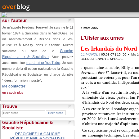
sur l'auteur
Je m'appelle Frédéric Faravel. Je suis né le 11
6 mars 2007
février 1974 à Sarcelles dans le Val-d'Oise.
Je
L'Ulster aux urnes
vis alternativement à Bezons dans le Val-
d'Oise et à Massy dans l'Essonne. Militant
Les Irlandais du Nord r
Gauche
socialiste au sein de la
LE MONDE
| 05.03.07 | 15h56 • Mis à 
Républicaine & Socialiste
. Vous pouvez
BELFAST ENVOYÉ SPÉCIAL
ma chaîne YouTube
aussi consulter
. Je suis
a quarantaine aimable, Billy a un
membre de la direction nationale de la Gauche
devraient être !"
, lance-t-il, en m
Républicaine et Socialiste, en charge du pôle
protestant ne votera pas pour l'un
"Idées, formation, riposte".
sa voix à un candidat indépendant 
Me contacter
eux."
A la veille d'un scrutin histori
en savoir plus
unioniste du vieux pasteur Ian P
d'Irlandais du Nord des deux camp
Trouve
A en croire le seul sondage orga
province retrouvera les institut
en 2002. Mais 1 sur 4 seulement j
Gauche Républicaine &
n'obtient une majorité d'opinions 
Socialiste
Ce scepticisme peut se comprendre.
REJOIGNEZ LA GAUCHE
au chômage technique. Les atermo
RÉPUBLICAINE & SOCIALISTE