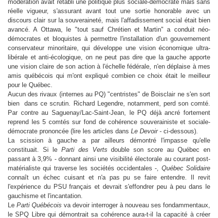
modération avait rétabli une politique plus sociale-démocrate mais sans
réelle vigueur, s'assurant avant tout une sortie honorable avec un
discours clair sur la souveraineté, mais l'affadissement social était bien
avancé. A Ottawa, le "tout sauf Chrétien et Martin" a conduit néo-
démocrates et bloquistes à permettre l'installation d'un gouvernement
conservateur minoritaire, qui développe une vision économique ultra-
libérale et anti-écologique, on ne peut pas dire que la gauche apporte
une vision claire de son action à l'échelle fédérale, n'en déplaise à mes
amis québécois qui m'ont expliqué combien ce choix était le meilleur
pour le Québec.
Aucun des rivaux (internes au PQ) "centristes" de Boisclair ne s'en sort
bien dans ce scrutin. Richard Legendre, notamment, perd son comté.
Par contre au Saguenay/Lac-Saint-Jean, le PQ déjà ancré fortement
reprend les 5 comtés sur fond de cohérence souverainiste et sociale-
démocrate prononcée (lire les articles dans
Le Devoir
- ci-dessous).
La scission à gauche a par ailleurs démontré l'impasse qu'elle
constituait. Si le
Parti des Verts
double son score au Québec en
passant à 3,9% - donnant ainsi une visibilité électorale au courant post-
matérialiste qui traverse les sociétés occidentales -,
Québec Solidaire
connaît un échec cuisant et n'a pas pu se faire entendre. Il revit
l'expérience du PSU français et devrait s'effondrer peu à peu dans le
gauchisme et l'incantation.
Le
Parti Québécois
va devoir interroger à nouveau ses fondammentaux,
le SPQ Libre qui démontrait sa cohérence aura-t-il la capacité à créer