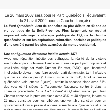
Le 26 mars 2007 sera pour le Parti Québécois l'équivalent
du 21 avril 2002 pour la Gauche française
Le
Parti Québécois
vient de connaître sa pire défaite en 40 ans de
vie politique de la Belle-Province. Plus largement, ce résultat
inquiétant interroge la stratégie politique du PQ, de la Gauche
québécoise et sur les aspirations culturelles, sociales et politiques
d'une société parmi les plus avancées du monde occidental.
Une configuration électorale inédite depuis 1878
Avec une répartition inédite des suffrages, la réalité de la victoire
électorale apparaît clairement entre les mains du petit parti populiste et
ultra-libéral dirigé par Mario Dumont. En effet, l'ADQ - que l'honnêteté
intellectuelle devrait nous faire appeler parti dumontiste, tant il n'existe
que par sa tête de prou ("Dumont, ministre de tout", titrait la presse
québécoise voici encore 2 jours) - atteint la seconde place avec 31%
des voix et 41 sièges à l'Assemblée Nationale, contre 5 dans la
chambre précédente. Si le
Parti Libéral du Québec
menait par Jean
Charest conserve la première place avec 33% et 48 députés, le vote du
26 mars constitue pour les Libéraux une véritable sanction pour un
gouvernement qui a passé 4 années à mentir aux Québécois et à ne
tenir aucune de ses promesses électorales - le score libéral de lundi est