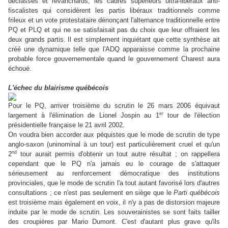
déclassés et revanchards, les cadres supérieurs ultra-libéraux anti-
fiscalistes qui considèrent les partis libéraux traditionnels comme
frileux et un vote protestataire dénonçant l'alternance traditionnelle entre
PQ et PLQ et qui ne se satisfaisait pas du choix que leur offraient les
deux grands partis. Il est simplement inquiétant que cette synthèse ait
créé une dynamique telle que l'ADQ apparaisse comme la prochaine
probable force gouvernementale quand le gouvernement Charest aura
échoué.
L'échec du blairisme québécois
Pour le PQ, arriver troisième du scrutin le 26 mars 2006 équivaut
er
largement à l'élimination de Lionel Jospin au 1
tour de l'élection
présidentielle française le 21 avril 2002.
On voudra bien accorder aux péquistes que le mode de scrutin de type
anglo-saxon (uninominal à un tour) est particulièrement cruel et qu'un
nd
2
tour aurait permis d'obtenir un tout autre résultat ; on rappellera
cependant que le PQ n'a jamais eu le courage de s'attaquer
sérieusement au renforcement démocratique des institutions
provinciales, que le mode de scrutin l'a tout autant favorisé lors d'autres
consultations ; ce n'est pas seulement en siège que le
Parti québécois
est troisième mais également en voix, il n'y a pas de distorsion majeure
induite par le mode de scrutin. Les souverainistes se sont faits tailler
des croupières par Mario Dumont. C'est d'autant plus grave qu'ils