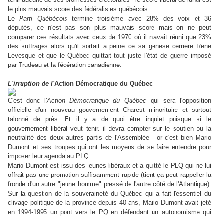
le plus mauvais score des fédéralistes québécois.
Le
Parti Québécois
termine troisième avec 28% des voix et 36
députés, ce n'est pas son plus mauvais score mais on ne peut
comparer ces résultats avec ceux de 1970 où il n'avait réuni que 23%
des suffrages alors qu'il sortait à peine de sa genèse derrière René
Levesque et que le Québec quittait tout juste l'état de guerre imposé
par Trudeau et la fédération canadienne.
L'irruption de l'
Action Démocratique du Québec
C'est donc l'
Action Démocratique du Québec
qui sera l'opposition
officielle d'un nouveau gouvernement Charest minoritaire et surtout
talonné de près. Et il y a de quoi être inquiet puisque si le
gouvernement libéral veut tenir, il devra compter sur le soutien ou la
neutralité des deux autres partis de l'Assemblée ; or c'est bien Mario
Dumont et ses troupes qui ont les moyens de se faire entendre pour
imposer leur agenda au PLQ.
Mario Dumont est issu des jeunes libéraux et a quitté le PLQ qui ne lui
offrait pas une promotion suffisamment rapide (tient ça peut rappeller la
fronde d'un autre "jeune homme" pressé de l'autre côté de l'Atlantique).
Sur la question de la souveraineté du Québec qui a fait l'essentiel du
clivage politique de la province depuis 40 ans, Mario Dumont avait jeté
en 1994-1995 un pont vers le PQ en défendant un autonomisme qui