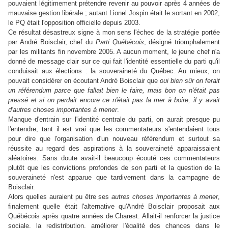
pouvaient légitimement prétendre revenir au pouvoir après 4 années de
mauvaise gestion libérale ; autant Lionel Jospin était le sortant en 2002,
le PQ était l'opposition officielle depuis 2003.
Ce résultat désastreux signe à mon sens l'échec de la stratégie portée
par André Boisclair, chef du
Parti Québécois
, désigné triomphalement
par les militants fin novembre 2005. A aucun moment, le jeune chef n'a
donné de message clair sur ce qui fait l'identité essentielle du parti qu'il
conduisait aux élections : la souveraineté du Québec. Au mieux, on
pouvait considérer en écoutant André Boisclair que
oui bien sûr on ferait
un référendum parce que fallait bien le faire, mais bon on n'était pas
pressé et si on perdait encore ce n'était pas la mer à boire, il y avait
d'autres choses importantes à mener
.
Manque d'entrain sur l'identité centrale du parti, on aurait presque pu
l'entendre, tant il est vrai que les commentateurs s'entendaient tous
pour dire que l'organisation d'un nouveau référendum et surtout sa
réussite au regard des aspirations à la souveraineté apparaissaient
aléatoires. Sans doute avait-il beaucoup écouté ces commentateurs
plutôt que les convictions profondes de son parti et la question de la
souveraineté n'est apparue que tardivement dans la campagne de
Boisclair.
Alors quelles auraient pu être ses
autres choses importantes à mener
,
finalement quelle était l'alternative qu'André Boisclair proposait aux
Québécois après quatre années de Charest. Allait-il renforcer la justice
sociale, la redistribution, améliorer l'égalité des chances dans le