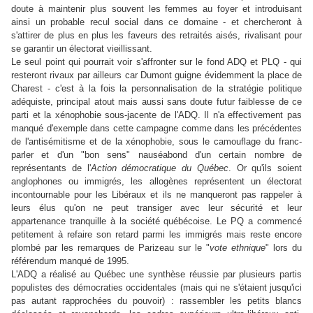
doute à maintenir plus souvent les femmes au foyer et introduisant
ainsi un probable recul social dans ce domaine - et chercheront à
s'attirer de plus en plus les faveurs des retraités aisés, rivalisant pour
se garantir un électorat vieillissant.
Le seul point qui pourrait voir s'affronter sur le fond ADQ et PLQ - qui
resteront rivaux par ailleurs car Dumont guigne évidemment la place de
Charest - c'est à la fois la personnalisation de la stratégie politique
adéquiste, principal atout mais aussi sans doute futur faiblesse de ce
parti et la xénophobie sous-jacente de l'ADQ. Il n'a effectivement pas
manqué d'exemple dans cette campagne comme dans les précédentes
de l'antisémitisme et de la xénophobie, sous le camouflage du franc-
parler et d'un "bon sens" nauséabond d'un certain nombre de
représentants de l'
Action démocratique du Québec
. Or qu'ils soient
anglophones ou immigrés, les allogènes représentent un électorat
incontournable pour les Libéraux et ils ne manqueront pas rappeler à
leurs élus qu'on ne peut transiger avec leur sécurité et leur
appartenance tranquille à la société québécoise. Le PQ a commencé
petitement à refaire son retard parmi les immigrés mais reste encore
plombé par les remarques de Parizeau sur le "
vote ethnique
" lors du
référendum manqué de 1995.
L'ADQ a réalisé au Québec une synthèse réussie par plusieurs partis
populistes des démocraties occidentales (mais qui ne s'étaient jusqu'ici
pas autant rapprochées du pouvoir) : rassembler les petits blancs