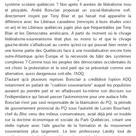
système scolaire québécois ? Non après 4 années de libéralisme mou
et pitoyable, André Boisclair proposait un social-libéralisme
soft
,
directement inspiré par Tony Blair et qui faisait mal apparaître la
différence avec les Libéraux canadiens (renvoyés à leurs études voici
un an) et les Libéraux québécois jugés plus que fréquentables par Tony
Blair et les Démocrates américains. A partir du moment où le clivage
fédéralisme-souverainisme était plus ou moins tu et que le clivage
gauche-droite s'affadissait au centre qu'est-ce qui pouvait bien rester à
une bonne partie des Québécois face à une mondialisation encore forte
outre-Atlantique qu'en Europe et la nécessité de bâtir des systèmes
complexes ? Comme tous les peuples des démocraties occidentales ils
ont choisi la protestation et le seul parti qui se présentait comme une
alternative, aussi dangereuse soit-elle, l'ADQ.
D'autant qu'à plusieurs reprises Boisclair a crédibilisé l'option ADQ
notamment en parlant de "coalition souverainiste" auquel les populistes
auraient pu prendre part et en affadissant lui-même son discours sur
l'indépendance qui faisait passer l'autonomisme pour une audace folle.
Boisclair n'est pas seul responsable de la blairisation du PQ, la période
de gouvernement provincial du PQ sous l'autorité de Lucien Bouchard,
chef du
Bloc
venu des milieux conservateurs, avait déjà jeté un trouble
sur la doctrine économique et sociale du Parti Québécois, créant une
réelle rupture avec l'aile gauche de la formation et du mouvement
souverainiste plus largement. Le bon professseur Landry tout de