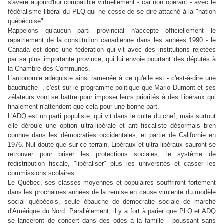
s'avère aujourd'hui compatible virtuellement - car non opérant - avec le
fédéralisme libéral du PLQ qui ne cesse de se dire attaché à la "nation
québécoise".
Rappelons qu'aucun parti provincial n'accepte officiellement le
rapatriement de la constitution canadienne dans les années 1990 - le
Canada est donc une fédération qui vit avec des institutions rejetées
par sa plus importante province, qui lui envoie pourtant des députés à
la Chambre des Communes.
L'autonomie adéquiste ainsi ramenée à ce qu'elle est - c'est-à-dire une
baudruche -, c'est sur le programme politique que Mario Dumont et ses
zélateurs vont se battre pour imposer leurs priorités à des Libéraux qui
finalement n'attendent que cela pour une bonne part.
L'ADQ est un parti populiste, qui vit dans le culte du chef, mais surtout
elle déroule une option ultra-libérale et anti-fiscaliste désormais bien
connue dans les démocraties occidentales, et partie de Californie en
1976. Nul doute que sur ce terrain, Libéraux et ultra-libéraux sauront se
retrouver pour briser les protections sociales, le système de
redistribution fiscale, "libéraliser" plus les universités et casser les
commissions scolaires.
Le Québec, ses classes moyennes et populaires souffriront fortement
dans les prochaines années de la remise en cause virulente du modèle
social québécois, seule ébauche de démocratie sociale de marché
d'Amérique du Nord. Parallèlement, il y a fort à parier que PLQ et ADQ
se lanceront de concert dans des odes à la famille - poussant sans