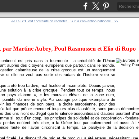
<< La BCE est contrainte de racheter...
Sur la convention nationale... >>
, par Martine Aubry, Poul Rasmussen et Elio di Rupo
ntinent est pris dans la tourmente. La crédibilité de l’Union
tant auprès des citoyens européens que partout dans le monde.
gestion calamiteuse de la crise grecque est un manquement
sir si elle ne veut pas sortir des radars de l’histoire voire se
que a été trop tardive, mal ficelée et incomplète. Depuis janvier,
’une solution à la crise grecque. Pendant tout ce temps, nous
n pays d’abord », « les mauvais élèves de la zone euro,
ns punitifs du même style. Au courage politique exemplaire de
ir les finances de son pays, la droite européenne, pour des
, n’a fait que prôner encore et toujours plus d’austérité, sans jamais démontre
s des uns n'ont eu d'égal que le silence assourdissant d'autres pourtant d'h
e si, tout d’un coup, les principes de solidarité et de coopération - fondate
 perdus coûtent très cher, à la Grèce tout particulièrement, et aussi à l’
endie faute de l’avoir circonscrit à temps. La paralysie de la décision
mal ficelé. Le dispositif de bric et de broc qui a été retenu, nécessitant une 