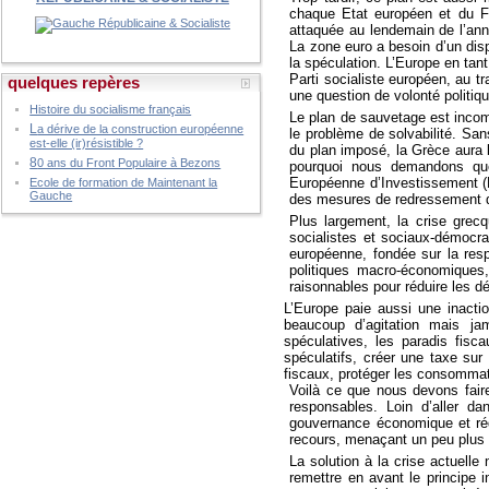
chaque Etat européen et du FMI
attaquée au lendemain de l’ann
La zone euro a besoin d’un disp
la spéculation. L’Europe en tant
Parti socialiste européen, au t
quelques repères
une question de volonté politiq
Histoire du socialisme français
Le plan de sauvetage est incompl
L
a dérive de la construction européenne
le problème de solvabilité. Sa
est-elle (ir)résistible ?
du plan imposé, la Grèce aura 
8
0 ans du Front Populaire à Bezons
pourquoi nous demandons que
Européenne d’Investissement (BE
Ecole de formation de Maintenant la
Gauche
des mesures de redressement 
Plus largement, la crise grec
socialistes et sociaux-démocr
européenne, fondée sur la respo
politiques macro-économiques
raisonnables pour réduire les dé
L’Europe paie aussi une inactio
beaucoup d’agitation mais j
spéculatives, les paradis fisca
spéculatifs, créer une taxe sur 
fiscaux, protéger les consommate
Voilà ce que nous devons faire
responsables. Loin d’aller d
gouvernance économique et réd
recours, menaçant un peu plus 
La solution à la crise actuelle
remettre en avant le principe 