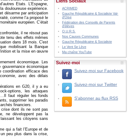
Liens Sociaux
d’autres Etats. L’Espagne,
 la douloureuse expérience.
ACRIMED
 et désarme par anticipation
Gauche Républicaine & Socialiste Val-
 traité, comme l’a proposé le
d'Oise
monétaire européen. C’était
Fédération des Conseils de Parents
d'élèves
O.U.R.S.
confrontée, il ne résout pas
Nos Causes Communes
mpte tenu des effets mêmes
tuation dans 18 mois. C'est
Gauche Républicaine & Socialiste
que mobilisant la Banque
Le Vent Se Lève
inition et la mise en œuvre
Ma chaîne YouTube
uvernement économique. Les
Suivez-moi
ble gouvernance économique
Suivez-moi sur Facebook
e coordination efficace des
économie, avec des délais
Suivez-moi sur Twitter
pérations en G20, il y a eu
ck-options, les attaques
..Il faut réguler les fonds
S'abonner au flux RSS
ants, supprimer les paradis
archés financiers.
 crise dont ils ne sont pas
ce, ne développent pas la
laissant les citoyens sans
e qui a fait l’Europe et de
 un peu plus dans la crise,