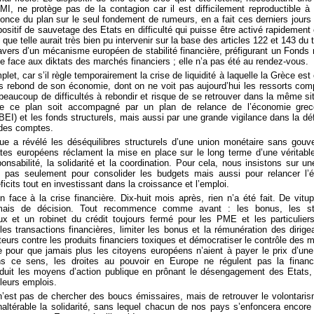
, ne protège pas de la contagion car il est difficilement reproductible à 
once du plan sur le seul fondement de rumeurs, en a fait ces derniers jours
ositif de sauvetage des Etats en difficulté qui puisse être activé rapidement
 que telle aurait très bien pu intervenir sur la base des articles 122 et 143 du
ravers d’un mécanisme européen de stabilité financière, préfigurant un Fonds 
ue face aux diktats des marchés financiers ; elle n’a pas été au rendez-vous.
et, car s’il règle temporairement la crise de liquidité à laquelle la Grèce est 
ns rebond de son économie, dont on ne voit pas aujourd’hui les ressorts co
beaucoup de difficultés à rebondir et risque de se retrouver dans la même si
 ce plan soit accompagné par un plan de relance de l’économie grec
I) et les fonds structurels, mais aussi par une grande vigilance dans la déf
des comptes.
que a révélé les déséquilibres structurels d’une union monétaire sans go
ates européens réclament la mise en place sur le long terme d’une vérita
nsabilité, la solidarité et la coordination. Pour cela, nous insistons sur un
, pas seulement pour consolider les budgets mais aussi pour relancer l’
ficits tout en investissant dans la croissance et l’emploi.
n face à la crise financière. Dix-huit mois après, rien n’a été fait. De vitu
amais de décision. Tout recommence comme avant : les bonus, les sto
ux et un robinet du crédit toujours fermé pour les PME et les particuliers.
les transactions financières, limiter les bonus et la rémunération des dirige
urs contre les produits financiers toxiques et démocratiser le contrôle des m
 pour que jamais plus les citoyens européens n’aient à payer le prix d’une
ans ce sens, les droites au pouvoir en Europe ne régulent pas la finan
uit les moyens d’action publique en prônant le désengagement des Etats, 
leurs emplois.
 n’est pas de chercher des boucs émissaires, mais de retrouver le volontarism
inaltérable la solidarité, sans lequel chacun de nos pays s’enfoncera encore