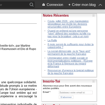
Connexion
+
Créer mon blog
Notes Récentes
Ceuta, juillet 2026 : une manipulation
géopolitique qui révèle les divisions
structurelles entre Européens
Quand on prétend qu'une personne
"juive" défend des positions qu'elle n'a
pas pour la brutaliser, cela a un nom
La Rafle
8 mois seront-ils suffisants pour éviter la
catastrophe ?
La social-démocratie, ou le "faux-ami"
permanent de la gauche française
L’immigration entre réalité sociale et
instrumentalisations politiques : l’Europe
et la France à l’épreuve du regard
déformant
Ressourcer d'urgence le logiciel politique
de la gauche française
Inscris-Toi
r une quelconque solidarité.
abitude prompts à se mettre
Abonnez-vous pour être averti des nouveaux
articles publiés.
urs de l’Union européenne -
Email
Europe tout entière qui est
 européenne a encouragé la
intervention individuelle de